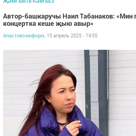
ҖӘМГЫЯТЬ ҺӘМ БЕЗ
Автор-башкаручы Наил Табанаков: «Мин п
концертка кеше җыю авыр»
Апастово-информ,
15 апрель 2025 - 14:55