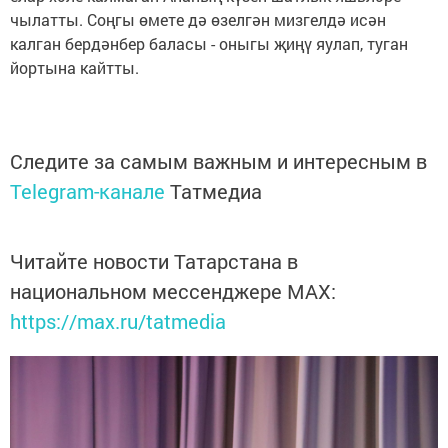
чылатты. Соңгы өмете дә өзелгән мизгелдә исән
калган бердәнбер баласы - оныгы җиңү яулап, туган
йортына кайтты.
Следите за самым важным и интересным в
Telegram-канале
Татмедиа
Читайте новости Татарстана в
национальном мессенджере MАХ:
https://max.ru/tatmedia