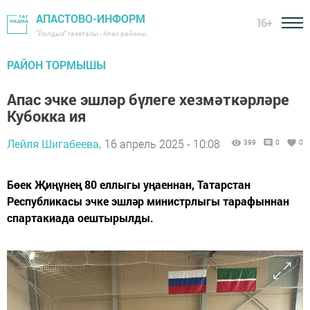
АПАСТОВО-ИНФОРМ
16+
"Йолдыз" газетасы - Апас районы
РАЙОН ТОРМЫШЫ
Апас эчке эшләр бүлеге хезмәткәрләре
Кубокка ия
Лейля Шигабеева,
16 апрель 2025 - 10:08
399
0
0
Бөек Җиңүнең 80 еллыгы уңаеннан, Татарстан
Республикасы эчке эшләр министрлыгы тарафыннан
спартакиада оештырылды.