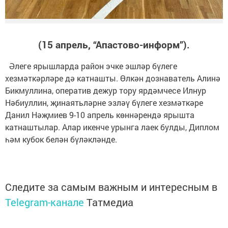
(15 апрель, “Апастово-информ”).
Әлеге ярышларда район эчке эшләр бүлеге
хезмәткәрләре дә катнашты. Өлкән дознаватель Алинә
Бикмуллина, оператив дежур тору ярдәмчесе Илнур
Нәбиуллин, җинаятьләрне эзләү бүлеге хезмәткәре
Данил Нәҗмиев 9-10 апрель көннәрендә ярышта
катнаштылар. Алар икенче урынга лаек булды, Диплом
һәм кубок белән бүләкләнде.
Следите за самым важным и интересным в
Telegram-канале
Татмедиа