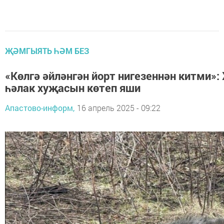
ҖӘМГЫЯТЬ ҺӘМ БЕЗ
«Көлгә әйләнгән йорт нигезеннән китми»:
һәлак хуҗасын көтеп яши
Апастово-информ,
16 апрель 2025 - 09:22