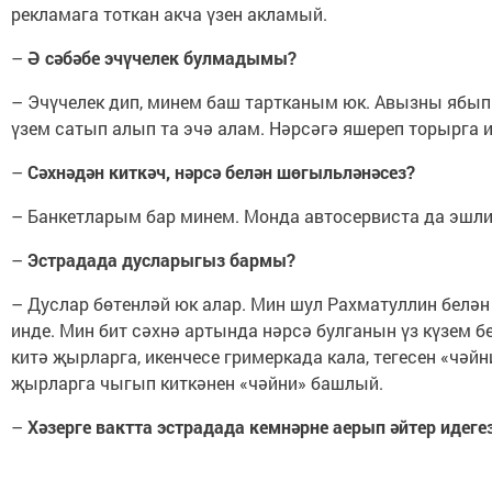
рекламага тоткан акча үзен акламый.
–
Ә сәбәбе эчүчелек булмадымы?
– Эчүчелек дип, минем баш тартканым юк. Авызны ябып 
үзем сатып алып та эчә алам. Нәрсәгә яшереп торырга 
–
Сәхнәдән киткәч, нәрсә белән шөгыльләнәсез?
– Банкетларым бар минем. Монда автосервиста да эшли
–
Эстрадада дусларыгыз бармы?
– Дуслар бөтенләй юк алар. Мин шул Рахматуллин белән
инде. Мин бит сәхнә артында нәрсә булганын үз күзем б
китә җырларга, икенчесе гримеркада кала, тегесен «чәйн
җырларга чыгып киткәнен «чәйни» башлый.
–
Хәзерге вактта эстрадада кемнәрне аерып әйтер идеге