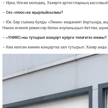
– Иркә, Илсөя молодец. Хәзерге артистларның кассовы
–
Сез «плюс»ка җырлыйсызмы?
– Юк. Бер съемка булды «Ленин» мәдәният йортында, а
Наилә исемле режиссер белән ачуланышып беттем, шун
–
«УНИКС»ны тутырып концерт куярга теләгегез юкмы?
– Кем килсен минем концертка зал тутырып. Хәзер анда а