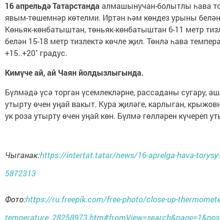
16 апрельдә Татарстанда
алмашынучан-болытлы һава то
явым-төшемнәр көтелми. Иртән һәм көндез урыны белән 
Көньяк-көнбатыштан, төньяк-көнбатыштан 6-11 метр тиз
белән 15-18 метр тизлектә көчле җил. Төнлә һава темпера
+15..+20˚ градус.
Кимүче ай, ай Чаян йолдызлыгында.
Бүлмәдә үсә торган үсемлекләрне, рассаданы сугару, а
утырту өчен уңай вакыт. Кура җиләге, карлыган, крыжовн
ук роза утырту өчен уңай көн. Бүлмә гөлләрен күчереп у
Чыганак:
https://intertat.tatar/news/16-aprelga-hava-torys
5872313
Фото:
https://ru.freepik.com/free-photo/close-up-thermomete
temperature_28258973.htm#fromView=search&page=1&posi