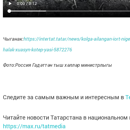
Чыганак:
https://intertat.tatar/news/kolga-ailangan-iort-nig
halak-xuasyn-kotep-yasi-5872276
Фото:Россия Гадәттән тыш хәлләр министрлыгы
Следите за самым важным и интересным в
T
Читайте новости Татарстана в национальном
https://max.ru/tatmedia