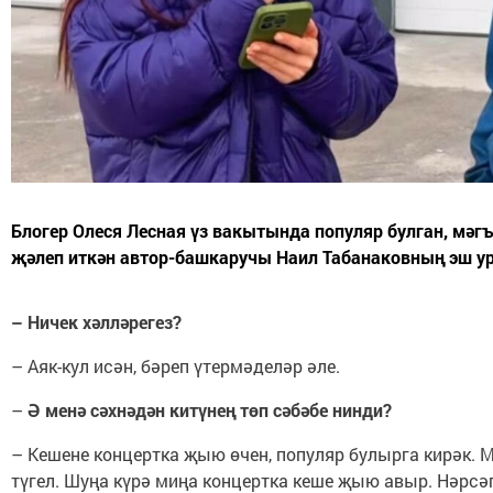
Блогер Олеся Лесная үз вакытында популяр булган, мәг
җәлеп иткән автор-башкаручы Наил Табанаковның эш у
– Ничек хәлләрегез?
– Аяк-кул исән, бәреп үтермәделәр әле.
–
Ә менә сәхнәдән китүнең төп сәбәбе нинди?
– Кешене концертка җыю өчен, популяр булырга кирәк. 
түгел. Шуңа күрә миңа концертка кеше җыю авыр. Нәрсәг