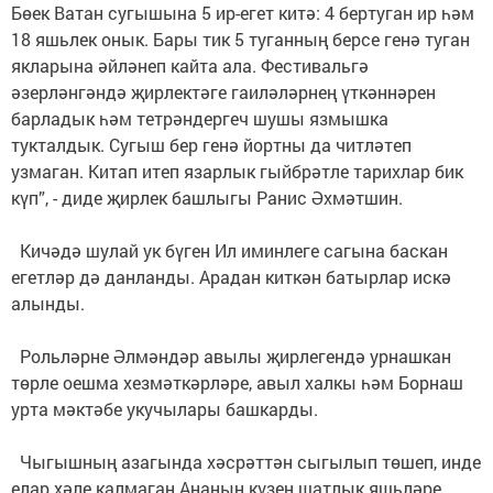
Бөек Ватан сугышына 5 ир-егет китә: 4 бертуган ир һәм
18 яшьлек онык. Бары тик 5 туганның берсе генә туган
якларына әйләнеп кайта ала. Фестивальгә
әзерләнгәндә җирлектәге гаиләләрнең үткәннәрен
барладык һәм тетрәндергеч шушы язмышка
тукталдык. Сугыш бер генә йортны да читләтеп
узмаган. Китап итеп язарлык гыйбрәтле тарихлар бик
күп”, - диде җирлек башлыгы Ранис Әхмәтшин.
Кичәдә шулай ук бүген Ил иминлеге сагына баскан
егетләр дә данланды. Арадан киткән батырлар искә
алынды.
Рольләрне Әлмәндәр авылы җирлегендә урнашкан
төрле оешма хезмәткәрләре, авыл халкы һәм Борнаш
урта мәктәбе укучылары башкарды.
Чыгышның азагында хәсрәттән сыгылып төшеп, инде
елар хәле калмаган Ананың күзен шатлык яшьләре