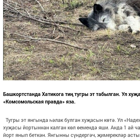
Башкортстанда Хатикога тиң тугры эт табылган. Ул хуҗа
«Комсомольская правда» яза.
Тугры эт янгында һәлак булган хуҗасын көтә. Ул «Над
хуҗасы йортыннан калган көл өемендә яши. Анда 1 ай ч
йорт янып беткән. Янгынны сүндергәч, җимерекләр асты