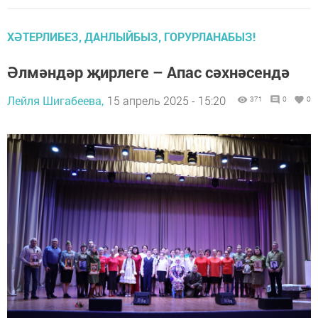
ХӘТЕРЛИБЕЗ, ДАНЛЫЙБЫЗ, ГОРУРЛАНАБЫЗ!
Әлмәндәр җирлеге – Апас сәхнәсендә
Лейля Шигабеева,
15 апрель 2025 - 15:20
371
0
0