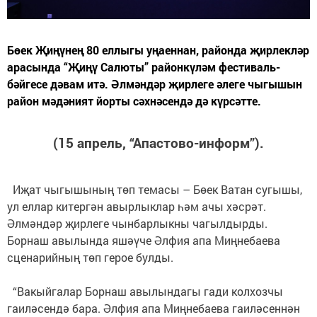
Бөек Җиңүнең 80 еллыгы уңаеннан, районда җирлекләр
арасында “Җиңү Салюты” районкүләм фестиваль-
бәйгесе дәвам итә. Әлмәндәр җирлеге әлеге чыгышын
район мәдәният йорты сәхнәсендә дә күрсәтте.
(15 апрель, “Апастово-информ”).
Иҗат чыгышының төп темасы – Бөек Ватан сугышы,
ул еллар китергән авырлыклар һәм ачы хәсрәт.
Әлмәндәр җирлеге чынбарлыкны чагылдырды.
Борнаш авылында яшәүче Әлфия апа Миңнебаева
сценарийның төп герое булды.
“Вакыйгалар Борнаш авылындагы гади колхозчы
гаиләсендә бара. Әлфия апа Миңнебаева гаиләсеннән