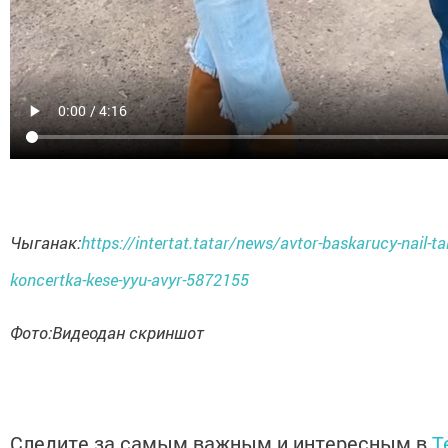
Чыганак:
https://intertat.tatar/news/avtor-baskarucy-nail-t
koncertka-kese-yyu-avyr-5872155
Фото:Видеодан скриншот
Следите за самым важным и интересным в
T