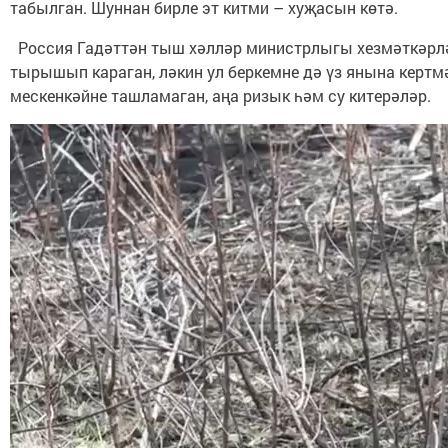
табылган. Шуннан бирле эт китми – хуҗасын көтә.
Россия Гадәттән тыш хәлләр министрлыгы хезмәткәрләр
тырышып караган, ләкин ул беркемне дә үз янына кертм
мескенкәйне ташламаган, аңа ризык һәм су китерәләр.