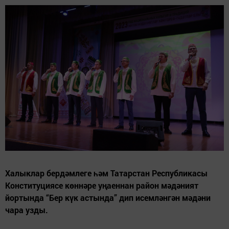
Халыклар бердәмлеге һәм Татарстан Республикасы
Конституциясе көннәре уңаеннан район мәдәният
йортында “Бер күк астында” дип исемләнгән мәдәни
чара узды.