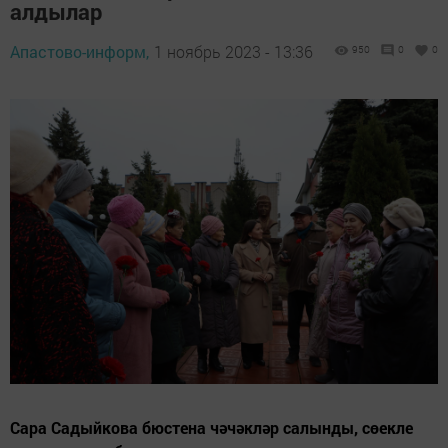
алдылар
Апастово-информ,
1 ноябрь 2023 - 13:36
950
0
0
Сара Садыйкова бюстена чәчәкләр салынды, сөекле