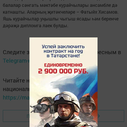
балалар сәнгать мәктәбе курайчылары ансамбле дә
катнашты. Аларның җитәкчеләре – Фатыйх Хисамов.
Яшь курайчылар уңышлы чыгыш ясады һәм беренче
дәрәҗә дипломга лаек булды.
Следите за самым важным и интересным в
Telegram-канале
Татмедиа
Читайте новости Татарстана в
национальном мессенджере MАХ:
https://max.ru/tatmedia
Перейти на страницу новости