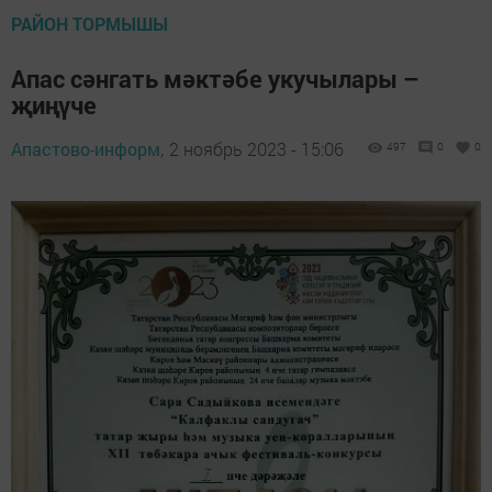
РАЙОН ТОРМЫШЫ
Апас сәнгать мәктәбе укучылары –
җиңүче
Апастово-информ,
2 ноябрь 2023 - 15:06
497
0
0