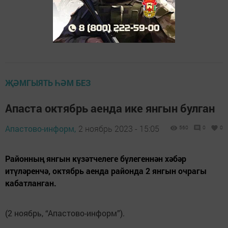
ҖӘМГЫЯТЬ ҺӘМ БЕЗ
Апаста октябрь аенда ике янгын булган
Апастово-информ,
2 ноябрь 2023 - 15:05
560
0
0
Районның янгын күзәтчелеге бүлегеннән хәбәр
итүләренчә, октябрь аенда районда 2 янгын очрагы
кабатланган.
(2 ноябрь, “Апастово-информ”).