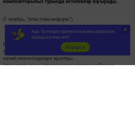
композиторыбыз турында истәлекләр яңгырады.
(1 ноябрь, “Апастово-информ”).
Яшь Татмедиа проектының яңа видеосын
карадыгызмы әле?
Искә алу чарасына композиторның иҗатын яраткан,
Карарга
хөрмәт иткән райондашлар, ветераннар, китапханә һәм
музей хезмәткәрләре җыелды.
Апас туган якны өйрәнү музее җитәкчесе Рәмис
Ногманов Сара апаның аудиоязмада сакланган
моңнарын яңгыратты.
“Мин шәхсән Сара апаны бер генә тапкыр
күреп калдым. Ә иҗатын бик күп еллар
өйрәндем. Музеебызда аның исемен
мәңгеләштерү өлкәсендә эшебез һаман да
дәвам итә. Аның турында истәлекләр,