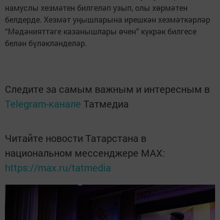
намуслы хезмәтен билгеләп узып, олы хөрмәтен
белдерде. Хезмәт уңышларына ирешкән хезмәткәрләр
“Мәдәнияттәге казанышлары өчен” күкрәк билгесе
белән бүләкләнделәр.
Следите за самым важным и интересным в
Telegram-канале
Татмедиа
Читайте новости Татарстана в
национальном мессенджере MАХ:
https://max.ru/tatmedia