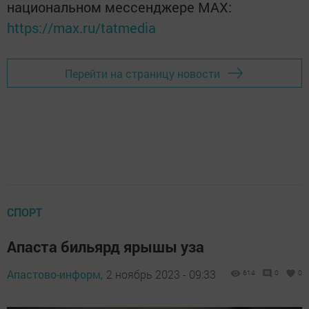
национальном мессенджере MАХ:
https://max.ru/tatmedia
Перейти на страницу новости
СПОРТ
Апаста бильярд ярышы уза
Апастово-информ,
2 ноябрь 2023 - 09:33
614
0
0