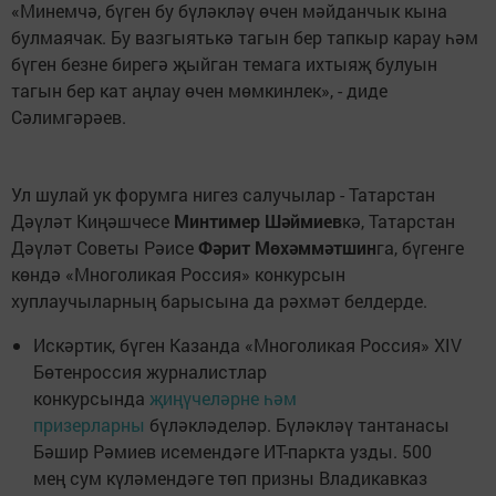
«Минемчә, бүген бу бүләкләү өчен мәйданчык кына
булмаячак. Бу вазгыятькә тагын бер тапкыр карау һәм
бүген безне бирегә җыйган темага ихтыяҗ булуын
тагын бер кат аңлау өчен мөмкинлек», - диде
Сәлимгәрәев.
Ул шулай ук форумга нигез салучылар - Татарстан
Дәүләт Киңәшчесе
Минтимер Шәймиев
кә, Татарстан
Дәүләт Советы Рәисе
Фәрит Мөхәммәтшин
га, бүгенге
көндә «Многоликая Россия» конкурсын
хуплаучыларның барысына да рәхмәт белдерде.
Искәртик, бүген Казанда «Многоликая Россия» XIV
Бөтенроссия журналистлар
конкурсында
җиңүчеләрне һәм
призерларны
бүләкләделәр. Бүләкләү тантанасы
Бәшир Рәмиев исемендәге ИТ-паркта узды. 500
мең сум күләмендәге төп призны Владикавказ