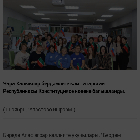
Чара Халыклар бердәмлеге һәм Татарстан
Республикасы Конституциясе көненә багышланды.
(1 ноябрь, “Апастово-информ”).
Биредә Апас аграр көллияте укучылары, “Бердәм