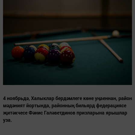
4 ноябрьдә, Халыклар бердәмлеге көне уңаеннан, район
мәдәният йортында, районның бильярд федерациясе
җитәкчесе Фәнис Галәветдинов призларына ярышлар
уза.