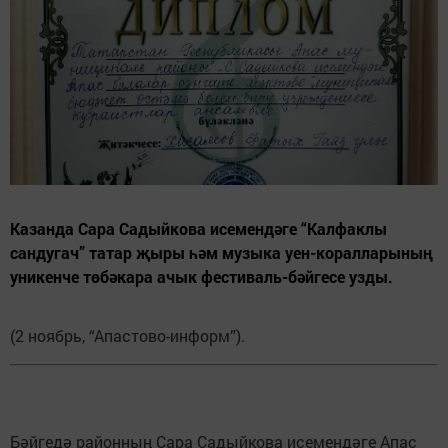
Казанда Сара Садыйкова исемендәге “Калфаклы
сандугач” татар җыры һәм музыка уен-коралларының
уникенче төбәкара ачык фестиваль-бәйгесе узды.
(2 ноябрь, “Апастово-информ”).
Бәйгедә районның Сара Садыйкова исемендәге Апас