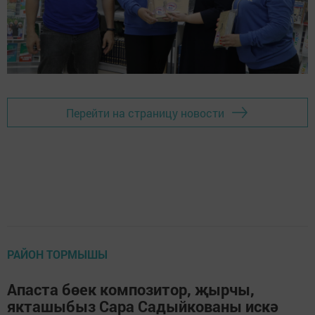
Перейти на страницу новости
РАЙОН ТОРМЫШЫ
Апаста бөек композитор, җырчы,
якташыбыз Сара Садыйкованы искә