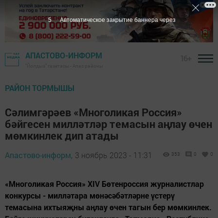
3
Автоматическое закрытие баннера через
АПАСТОВО-ИНФОРМ
16+
"Йолдыз" газетасы - Апас районы
РАЙОН ТОРМЫШЫ
Сәлимгәрәев «Многоликая Россия»
бәйгесен милләтләр темасын аңлау өчен
мөмкинлек дип атады
Апастово-информ,
3 ноябрь 2023 - 11:31
353
0
0
«Многоликая Россия» XIV Бөтенроссия журналистлар
конкурсы - милләтара мөнәсәбәтләрне үстерү
темасына ихтыяҗны аңлау өчен тагын бер мөмкинлек.