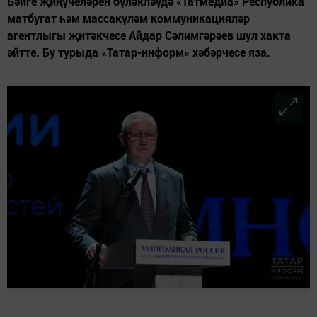
Бәйге җиңүчеләрен бүләкләүдә «Татмедиа» Республика
матбугат һәм массакүләм коммуникацияләр
агентлыгы җитәкчесе Айдар Сәлимгәрәев шул хакта
әйтте. Бу турыда «Татар-информ» хәбәрчесе яза.