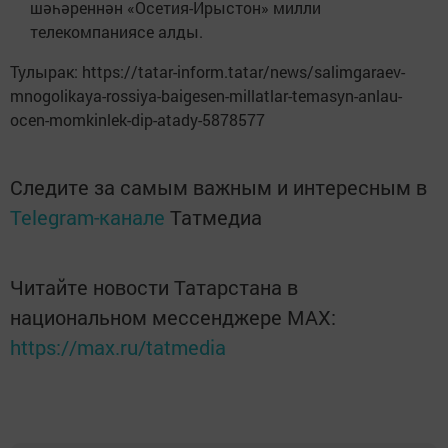
шәһәреннән «Осетия-Ирыстон» милли
телекомпаниясе алды.
Тулырак: https://tatar-inform.tatar/news/salimgaraev-
mnogolikaya-rossiya-baigesen-millatlar-temasyn-anlau-
ocen-momkinlek-dip-atady-5878577
Следите за самым важным и интересным в
Telegram-канале
Татмедиа
Читайте новости Татарстана в
национальном мессенджере MАХ:
https://max.ru/tatmedia