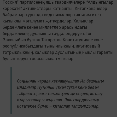
Россия” партиясенең яшь гвардиячеләре, “Алдынгылар
хәрәкәте” активистлары катнашты. Китапханәчеләр
бәйрәмнәр турында видеоязмалар тәкъдим итеп,
кызыклы мәгълүмат җиткерделәр. Халыклар
бердәмлеге көнен милләтләр арасындагы
бердәмлекне, дуслыкны гәүдәләндерүен, Төп
Законыбыз булган Татарстан Конституциясе көне
республикабыздагы тынычлыкның, икътисадый
тотрыклыкның, халыклар дуслыгының ныклы гаранты
булып торуын ассызыклап үттеләр.
Соңыннан чарада катнашучылар Ил башлыгы
Владимир Путинны үткән туган көне белән
тәбрикләп, изге теләкләрен җиткереп, котлау
открыткалары яздылар. Яшь гвардиячеләр
истәлекле бүләк – китаплар тапшырдылар.