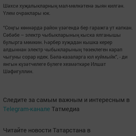
Шәхси хуҗалыкларның мал-мөлкәтенә зыян килгән.
Үлем очраклары юк.
“Соңгы көннәрдә район үзәгендә бер гаражга ут капкан.
Сәбәбе – электр чыбыкларының кыска ялганышы
булырга мөмкин. Һәрбер хуҗадан кышка керер
алдыннан электр чыбыкларының төзеклеген карап
чыгуны сорар идек. Бәла-казаларга юл куймыйк”, - ди
янгын күзәтчелеге бүлеге хезмәткәре Илшат
Шәфигуллин.
Следите за самым важным и интересным в
Telegram-канале
Татмедиа
Читайте новости Татарстана в