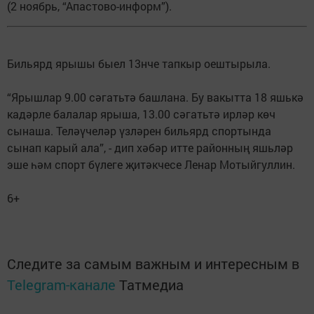
(2 ноябрь, “Апастово-информ”).
Бильярд ярышы быел 13нче тапкыр оештырыла.
“Ярышлар 9.00 сәгатьтә башлана. Бу вакытта 18 яшькә
кадәрле балалар ярыша, 13.00 сәгатьтә ирләр көч
сынаша. Теләүчеләр үзләрен бильярд спортында
сынап карый ала”, - дип хәбәр итте районның яшьләр
эше һәм спорт бүлеге җитәкчесе Ленар Мотыйгуллин.
6+
Следите за самым важным и интересным в
Telegram-канале
Татмедиа