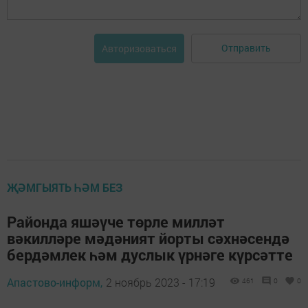
Отправить
Авторизоваться
ҖӘМГЫЯТЬ ҺӘМ БЕЗ
Районда яшәүче төрле милләт
вәкилләре мәдәният йорты сәхнәсендә
бердәмлек һәм дуслык үрнәге күрсәтте
Апастово-информ,
2 ноябрь 2023 - 17:19
461
0
0