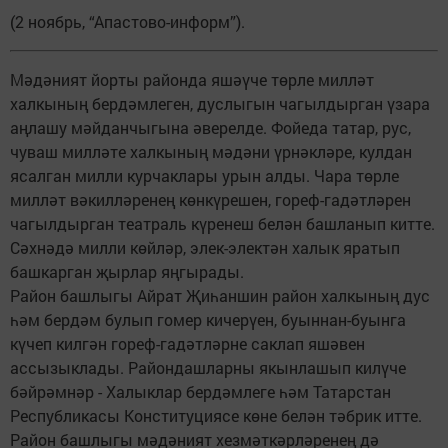
(2 ноябрь, “Апастово-информ”).
Мәдәният йорты районда яшәүче төрле милләт
халкының бердәмлеген, дуслыгын чагылдырган үзара
аңлашу мәйданчыгына әверелде. Фойеда татар, рус,
чуваш милләте халкының мәдәни үрнәкләре, кулдан
ясалган милли курчаклары урын алды. Чара төрле
милләт вәкилләренең көнкүрешен, гореф-гадәтләрен
чагылдырган театраль күренеш белән башланып китте.
Сәхнәдә милли көйләр, элек-электән халык яратып
башкарган җырлар яңгырады.
Район башлыгы Айрат Җиһаншин район халкының дус
һәм бердәм булып гомер кичерүен, буыннан-буынга
күчеп килгән гореф-гадәтләрне саклап яшәвен
ассызыклады. Райондашларны якынлашып килүче
бәйрәмнәр - Халыклар бердәмлеге һәм Татарстан
Республикасы Конституциясе көне белән тәбрик итте.
Район башлыгы мәдәният хезмәткәрләренең дә