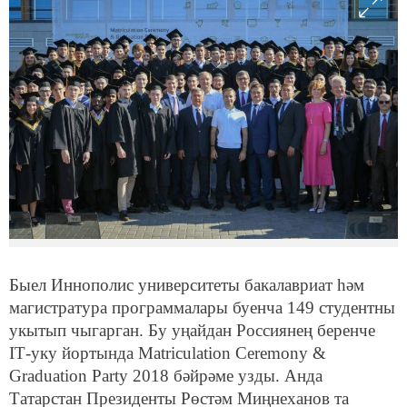
Быел Иннополис университеты бакалавриат һәм
магистратура программалары буенча 149 студентны
укытып чыгарган. Бу уңайдан Россиянең беренче
IТ-уку йортында Matriculation Ceremony &
Graduation Party 2018 бәйрәме узды. Анда
Татарстан Президенты Рөстәм Миңнеханов та