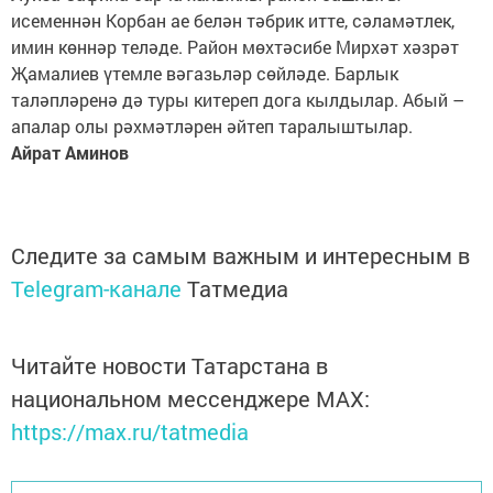
исеменнән Корбан ае белән тәбрик итте, сәламәтлек,
имин көннәр теләде. Район мөхтәсибе Мирхәт хәзрәт
Җамалиев үтемле вәгазьләр сөйләде. Барлык
таләпләренә дә туры китереп дога кылдылар. Абый –
апалар олы рәхмәтләрен әйтеп таралыштылар.
Айрат Аминов
Следите за самым важным и интересным в
Telegram-канале
Татмедиа
Читайте новости Татарстана в
национальном мессенджере MАХ:
https://max.ru/tatmedia