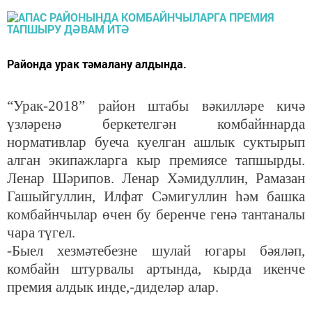
Районда урак тәмалану алдында.
“Урак-2018” район штабы вәкилләре кичә
үзләренә беркетелгән комбайннарда
нормативлар буеча куелган ашлык суктырып
алган экипажларга кыр премиясе тапшырды.
Ленар Шәрипов. Ленар Хәмидуллин, Рамазан
Гашыйгуллин, Илфат Сәмигуллин һәм башка
комбайнчылар өчен бу беренче генә тантаналы
чара түгел.
-Быел хезмәтебезне шулай югары бәяләп,
комбайн штурвалы артында, кырда икенче
премия алдык инде,-диделәр алар.