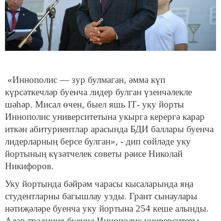
«Иннополис — зур булмаган, әмма күп
күрсәткечләр буенча лидер булган үзенчәлекле
шәһәр. Мисал өчен, быел яшь IТ- уку йорты
Иннополис университетына укырга керергә карар
иткән абитуриентлар арасында БДИ баллары буенча
лидерларның берсе булган», - дип сөйләде уку
йортының күзәтчелек советы рәисе Николай
Никифоров.
Уку йортында бәйрәм чарасы кысаларында яңа
студентларны багышлау узды. Грант сынаулары
нәтиҗәләре буенча уку йортына 254 кеше алынды.
Алар традиция буенча Иннополис университеты