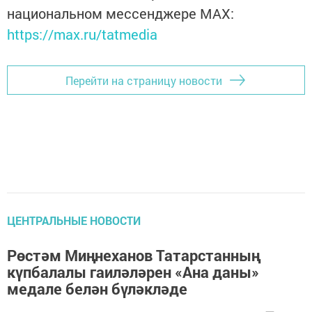
национальном мессенджере MАХ:
https://max.ru/tatmedia
Перейти на страницу новости
ЦЕНТРАЛЬНЫЕ НОВОСТИ
Рөстәм Миңнеханов Татарстанның
күпбалалы гаиләләрен «Ана даны»
медале белән бүләкләде