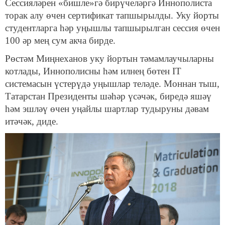
Сессияләрен «бишле»гә бирүчеләргә Иннополиста
торак алу өчен сертификат тапшырылды. Уку йорты
студентларга һәр уңышлы тапшырылган сессия өчен
100 әр мең сум акча бирде.
Рөстәм Миңнеханов уку йортын тәмамлаучыларны
котлады, Иннополисны һәм илнең бөтен IТ
системасын үстерүдә уңышлар теләде. Моннан тыш,
Татарстан Президенты шәһәр үсәчәк, биредә яшәү
һәм эшләү өчен уңайлы шартлар тудыруны дәвам
итәчәк, диде.