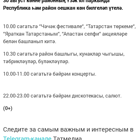
30 август көнне районның Үзәк ял паркында
Республика һәм район оешкан көн билгеләп үтелә.
10.00 сәгатьтә “Чәчәк фестивале“, “Татарстан төркеме“,
“Яраткан Татарстаным“, “Апастан селфи“ акцияләре
белән башланып китә.
10.30 сәгатьтә район башлыгы, кунаклар чыгышы,
тәбрикләүләр, бүләкләүләр.
10.00-11.00 сәгатьтә бәйрәм концерты.
22.00-23.00 сәгатьтә бәйрәм дискотекасы, салют.
(0+)
Следите за самым важным и интересным в
Telegram-канале
Татмедиа