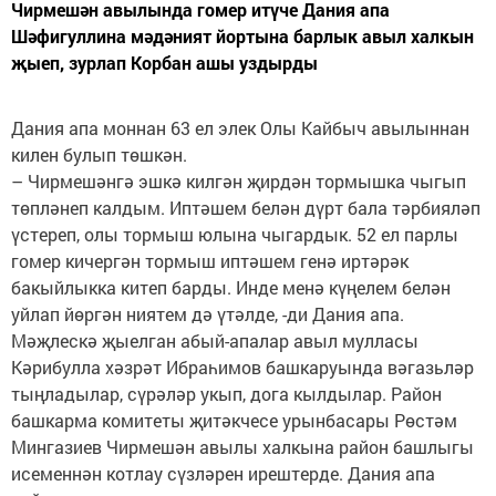
Чирмешән авылында гомер итүче Дания апа
Шәфигуллина мәдәният йортына барлык авыл халкын
җыеп, зурлап Корбан ашы уздырды
Дания апа моннан 63 ел элек Олы Кайбыч авылыннан
килен булып төшкән.
– Чирмешәнгә эшкә килгән җирдән тормышка чыгып
төпләнеп калдым. Иптәшем белән дүрт бала тәрбияләп
үстереп, олы тормыш юлына чыгардык. 52 ел парлы
гомер кичергән тормыш иптәшем генә иртәрәк
бакыйлыкка китеп барды. Инде менә күңелем белән
уйлап йөргән ниятем дә үтәлде, -ди Дания апа.
Мәҗлескә җыелган абый-апалар авыл мулласы
Кәрибулла хәзрәт Ибраһимов башкаруында вәгазьләр
тыңладылар, сүрәләр укып, дога кылдылар. Район
башкарма комитеты җитәкчесе урынбасары Рөстәм
Мингазиев Чирмешән авылы халкына район башлыгы
исеменнән котлау сүзләрен ирештерде. Дания апа