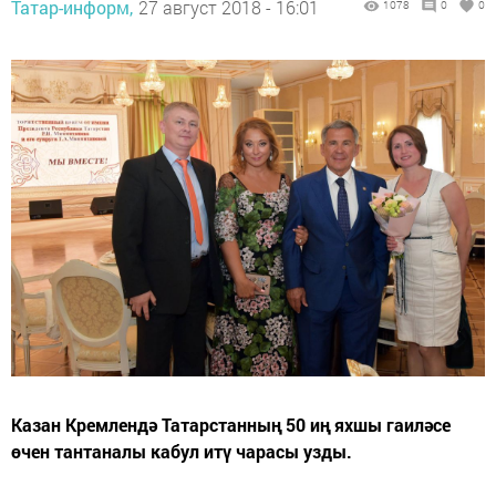
Татар-информ,
27 август 2018 - 16:01
1078
0
0
Казан Кремлендә Татарстанның 50 иң яхшы гаиләсе
өчен тантаналы кабул итү чарасы узды.