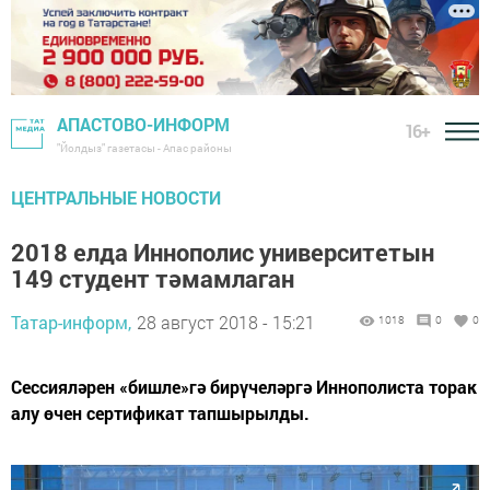
АПАСТОВО-ИНФОРМ
16+
"Йолдыз" газетасы - Апас районы
ЦЕНТРАЛЬНЫЕ НОВОСТИ
2018 елда Иннополис университетын
149 студент тәмамлаган
Татар-информ,
28 август 2018 - 15:21
1018
0
0
Сессияләрен «бишле»гә бирүчеләргә Иннополиста торак
алу өчен сертификат тапшырылды.