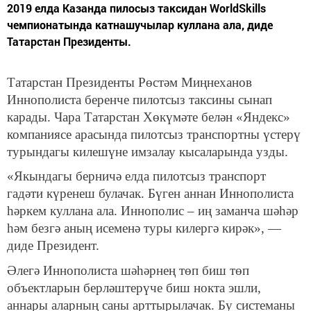
2019 елда Казанда пилосыз таксидан WorldSkills
чемпионатында катнашучылар куллана ала, диде
Татарстан Президенты.
Татарстан Президенты Рөстәм Миңнеханов
Иннополиста беренче пилотсыз таксины сынап
карады. Чара Татарстан Хөкүмәте белән «Яндекс»
компаниясе арасында пилотсыз транспортны үстерү
турындагы килешүне имзалау кысаларында узды.
«Якындагы берничә елда пилотсыз транспорт
гадәти күренеш булачак. Бүген аннан Иннополиста
һәркем куллана ала. Иннополис – иң заманча шәһәр
һәм безгә аның исеменә туры килергә кирәк», —
диде Президент.
Әлегә Иннополиста шәһәрнең төп биш төп
объектларын берләштерүче биш нокта эшли,
аннары аларның саны арттырылачак. Бу системаны