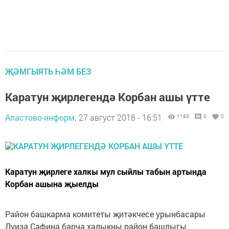
ҖӘМГЫЯТЬ ҺӘМ БЕЗ
Каратун җирлегендә Корбан ашы үтте
Апастово-информ,
27 август 2018 - 16:51
1183
0
0
Каратун җирлеге халкы мул сыйлы табын артында
Корбан ашына җыелды
Район башкарма комитеты җитәкчесе урынбасары
Луиза Сафина барча халыкны район башлыгы