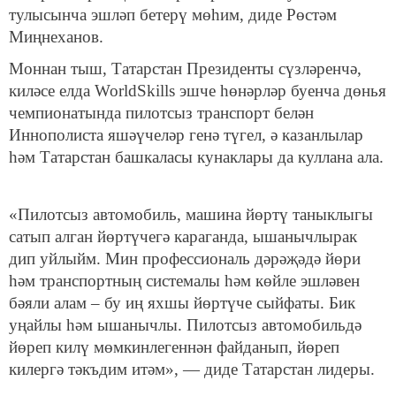
тулысынча эшләп бетерү мөһим, диде Рөстәм
Миңнеханов.
Моннан тыш, Татарстан Президенты сүзләренчә,
киләсе елда WorldSkills эшче һөнәрләр буенча дөнья
чемпионатында пилотсыз транспорт белән
Иннополиста яшәүчеләр генә түгел, ә казанлылар
һәм Татарстан башкаласы кунаклары да куллана ала.
«Пилотсыз автомобиль, машина йөртү таныклыгы
сатып алган йөртүчегә караганда, ышанычлырак
дип уйлыйм. Мин профессиональ дәрәҗәдә йөри
һәм транспортның системалы һәм көйле эшләвен
бәяли алам – бу иң яхшы йөртүче сыйфаты. Бик
уңайлы һәм ышанычлы. Пилотсыз автомобильдә
йөреп килү мөмкинлегеннән файданып, йөреп
килергә тәкъдим итәм», — диде Татарстан лидеры.