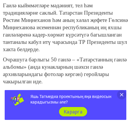
Гаилә кыйммәтләре мәдәният, тел һәм
традицияләрне саклый. Татарстан Президенты
Рөстәм Миңнеханов һәм аның хәләл җефете Гөлсинә
Миңнеханова исеменнән республиканың иң яхшы
гаиләләренә кадер-хөрмәт күрсәтүгә багышланган
тантаналы кабул итү чарасында ТР Президенты шул
хакта белдерде.
Очрашуга барлыгы 50 гаилә – «Татарстанның гаилә
альбомы» (анда кунакларның шәхси гаилә
архивларындагы фотолар кергән) геройлары
чакырылган иде.
Яшь Татмедиа проектының яңа видеосын
карадыгызмы әле?
Карарга