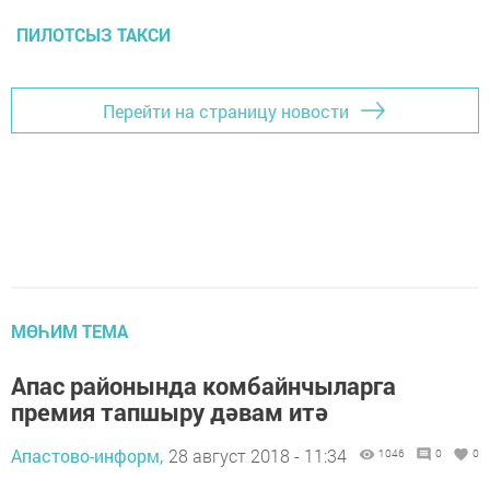
ПИЛОТСЫЗ ТАКСИ
Перейти на страницу новости
МӨҺИМ ТЕМА
Апас районында комбайнчыларга
премия тапшыру дәвам итә
Апастово-информ,
28 август 2018 - 11:34
1046
0
0