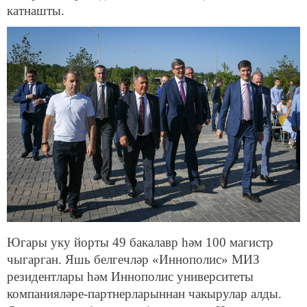
катнашты.
Югары уку йорты 49 бакалавр һәм 100 магистр
чыгарган. Яшь белгечләр «Иннополис» МИЗ
резидентлары һәм Иннополис университеты
компанияләре-партнерларыннан чакырулар алды.