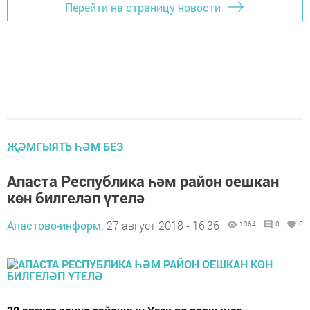
Перейти на страницу новости
ҖӘМГЫЯТЬ ҺӘМ БЕЗ
Апаста Республика һәм район оешкан
көн билгеләп үтелә
Апастово-информ,
27 август 2018 - 16:36
1364
0
0