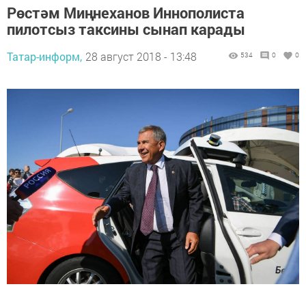
Рөстәм Миңнеханов Иннополиста
пилотсыз таксины сынап карады
Татар-информ,
28 август 2018 - 13:48
534
0
0