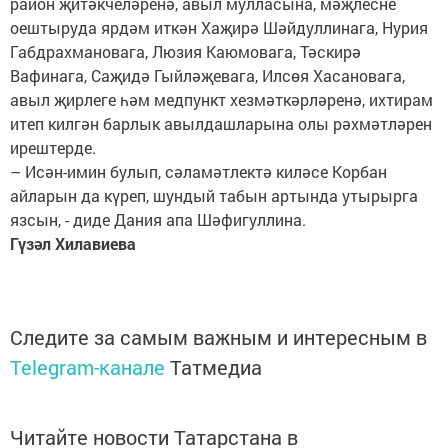
район җитәкчеләренә, авыл мулласына, мәҗлесне
оештыруда ярдәм иткән Хаҗирә Шәйдуллинага, Нурия
Габдрахмановага, Люзия Каюмовага, Тәскирә
Вафинага, Саҗидә Гыйләҗевага, Илсөя Хасановага,
авыл җирлеге һәм медпункт хезмәткәрләренә, ихтирам
итеп килгән барлык авылдашларына олы рәхмәтләрен
ирештерде.
– Исән-имин булып, сәламәтлектә киләсе Корбан
айларын да күреп, шундый табын артында утырырга
язсын, - диде Дания апа Шәфигуллина.
Гүзәл Хилавиева
Следите за самым важным и интересным в
Telegram-канале
Татмедиа
Читайте новости Татарстана в