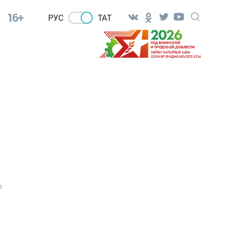
16+
РУС
ТАТ
0