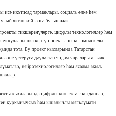
ы исә икътисад тармаклары, социаль өлкә һәм
кукый яктан көйләргә булышачак.
проекты тикшеренүләргә, цифрлы технологияләр һәм
һәм кулланышка кертү проектларына комплекслы
ында тота. Бу проект кысларында Татарстан
ләрне үстерүгә дәүләттән ярдәм чаралары алачак.
лүматлар, нейротехнологияләр һәм ясалма акыл,
ашкалар.
екты кысаларында цифрлы киңлектә гражданнар,
өчен куркынычсыз һәм ышанычлы мәгълүмати