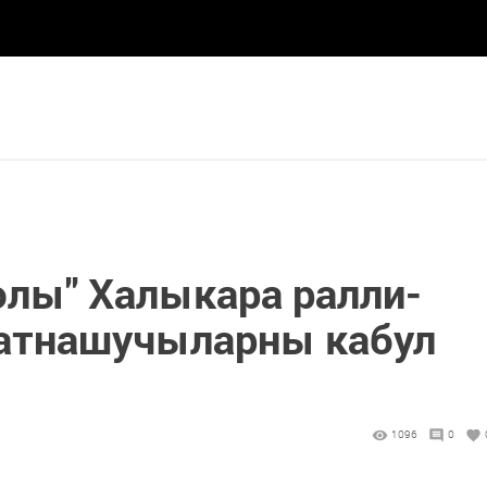
юлы" Халыкара ралли-
атнашучыларны кабул
1096
0