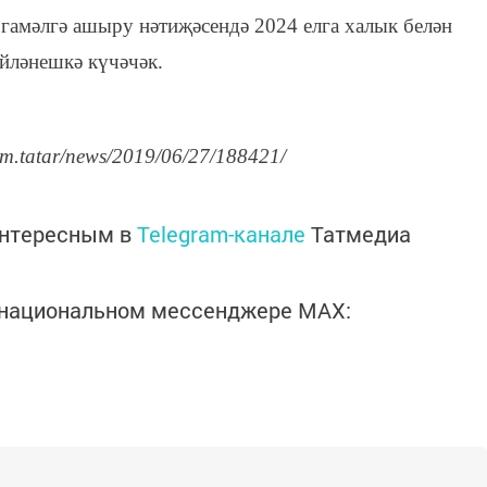
гамәлгә ашыру нәтиҗәсендә 2024 елга халык белән
әйләнешкә күчәчәк.
rm.tatar/news/2019/06/27/188421/
интересным в
Telegram-канале
Татмедиа
в национальном мессенджере MАХ: