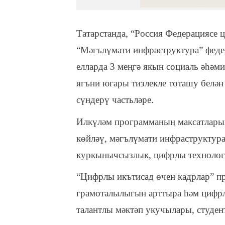
Татарстанда, “Россия Федерациясе
“Мәгълүмати инфраструктура” феде
елларда 3 меңгә якын социаль әһәми
ягъни югары тизлекле тоташу белән
сүндерү частьләре.
Илкүләм программаның максатларын
көйләү, мәгълүмати инфраструктура
куркынычсызлык, цифрлы технологи
“Цифрлы икътисад өчен кадрлар” п
грамоталылыгын арттыра һәм цифрлы
талантлы мәктәп укучылары, студе