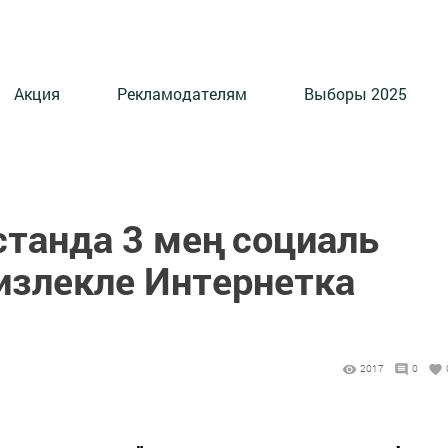
Акция
Рекламодателям
Выборы 2025
станда 3 мең социаль
излекле Интернетка
2017
0