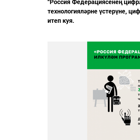
“Россия Федерациясенең циф
технологияләрне үстерүне, ци
итеп куя.