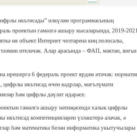
 цифрлы икътисады” илкүләм программасының
раль проектын гамәлгә ашыру кысаларында, 2019-202
яткә ия объект Интернет челтәренә киң полосалы,
 тәэмин ителәчәк. Алар арасында – ФАП, мәктәп, янгы
а ирешергә 6 федераль проект ярдәм итәчәк: нормати
, цифрлы икътисад өчен кадрлар, мәгълүмати
яләр һәм цифрлы дәүләт идарәсе.
роектын гамәлгә ашыру нәтиҗәсендә халык цифрлы
 икътисад компетенцияләрен үзләштерә алачак, ә
нтлар һәм математика белән информатика укытучылары