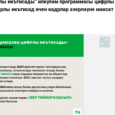
рлы икътисады” илкүләм программасы цифрлы
фрлы икътисад өчен кадрлар әзерләүне максат