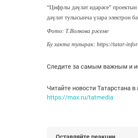
“Цифрлы дәүләт идарәсе” проектын 
дәүләт тулысынча үзара электрон б
Фото: Т.Волкова рәсеме
Бу хакта тулырак: https://tatar-info
Следите за самым важным и 
Читайте новости Татарстана 
https://max.ru/tatmedia
Оставляйте реакции