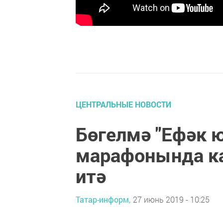
ЦЕНТРАЛЬНЫЕ НОВОСТИ
Бөгелмә "Ефәк 
марафонында к
итә
Татар-информ,
27 июнь 2019 - 10:25