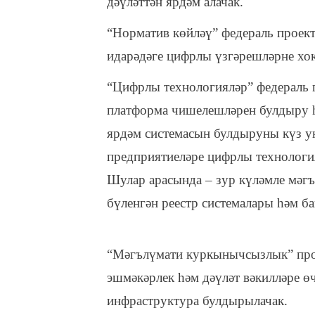
дәүләттән ярдәм алачак.
“Норматив көйләү” федераль проект
идарәдәге цифрлы үзгәрешләрне хо
“Цифрлы технологияләр” федераль 
платформа чишелешләрен булдыру 
ярдәм системасын булдыруны күз уң
предприятиеләре цифрлы технология
Шулар арасында – зур күләмле мәгъ
бүленгән реестр системалары һәм б
“Мәгълүмати куркынычсызлык” про
эшмәкәрлек һәм дәүләт вәкилләре 
инфраструктура булдырылачак.