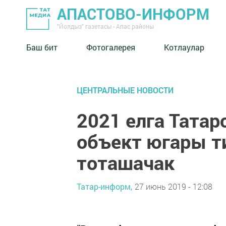
АПАСТОВО-ИНФОРМ
"Йолдыз" газетасы - Апас районы
Баш бит
Фотогалерея
Котлаулар
ЦЕНТРАЛЬНЫЕ НОВОСТИ
2021 елга Татар
объект югары т
тоташачак
Татар-информ,
27 июнь 2019 - 12:08