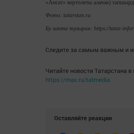
«Ансат» вертолеты алачак) тапшыр
Фото: tatarstan.ru
Бу хакта тулырак: https://tatar-info
Следите за самым важным и 
Читайте новости Татарстана 
https://max.ru/tatmedia
Оставляйте реакции