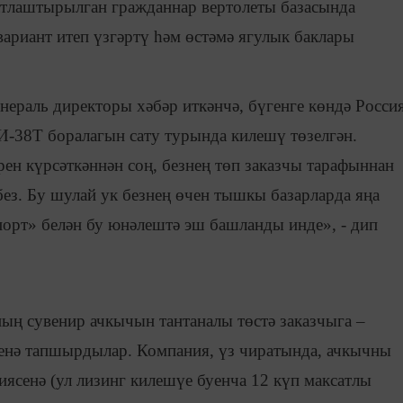
тлаштырылган гражданнар вертолеты базасында
вариант итеп үзгәртү һәм өстәмә ягулык баклары
нераль директоры хәбәр иткәнчә, бүгенге көндә Росси
-38Т боралагын сату турында килешү төзелгән.
н күрсәткәннән соң, безнең төп заказчы тарафыннан
без. Бу шулай ук безнең өчен тышкы базарларда яңа
порт» белән бу юнәлештә эш башланды инде», - дип
ың сувенир ачкычын тантаналы төстә заказчыга –
сенә тапшырдылар. Компания, үз чиратында, ачкычны
иясенә (ул лизинг килешүе буенча 12 күп максатлы