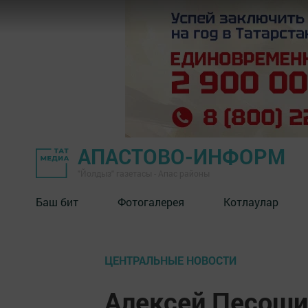
АПАСТОВО-ИНФОРМ
"Йолдыз" газетасы - Апас районы
Баш бит
Фотогалерея
Котлаулар
ЦЕНТРАЛЬНЫЕ НОВОСТИ
Алексей Песоши