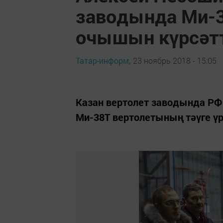
заводында Ми-3
очышын күрсәт
Татар-информ,
23 ноябрь 2018 - 15:05
Казан вертолет заводында Р
Ми-38Т вертолетының тәүге ү