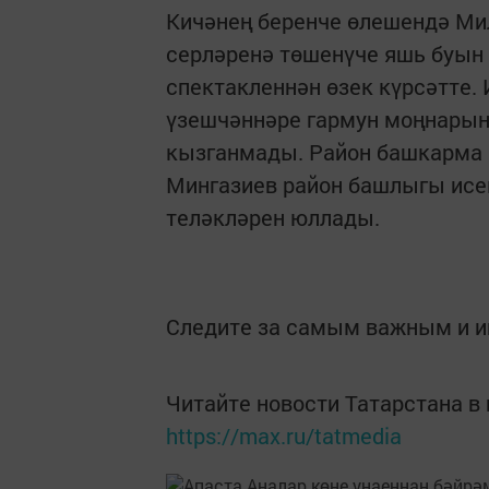
Кичәнең беренче өлешендә Ми
серләренә төшенүче яшь буын
спектакленнән өзек күрсәтте
үзешчәннәре гармун моңнар
кызганмады. Район башкарма
Мингазиев район башлыгы исем
теләкләрен юллады.
Следите за самым важным и 
Читайте новости Татарстана 
https://max.ru/tatmedia