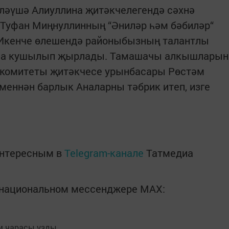
ләүшә Алиуллина җитәкчелегендә сәхнә
 Туфан Миңнуллинның “Әниләр һәм бәбиләр“
. Икенче өлешендә районыбызның талантлы
ына кушылып җырлады. Тамашачы алкышларын
 комитеты җитәкчесе урынбасары Рөстәм
еннән барлык Аналарны тәбрик итеп, изге
интересным в
Telegram-канале
Татмедиа
в национальном мессенджере MАХ: