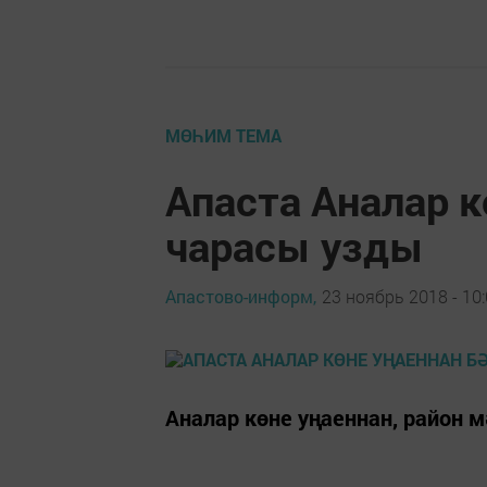
МӨҺИМ ТЕМА
Апаста Аналар к
чарасы узды
Апастово-информ,
23 ноябрь 2018 - 10
Аналар көне уңаеннан, район 