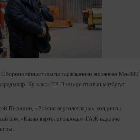
РФ Оборона министрлыгы тарафыннан эшләнгән Ми-38Т
карадылар. Бу хакта ТР Президентының матбугат
ей Песошин, «Россия вертолетлары» холдингы
кий һәм «Казан вертолет заводы» ГАҖ идарәче
ашты.