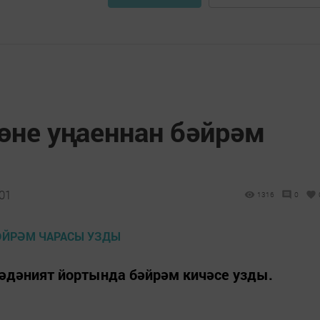
өне уңаеннан бәйрәм
:01
1316
0
мәдәният йортында бәйрәм кичәсе узды.