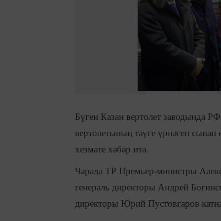
Бүген Казан вертолет заводында 
вертолетының тәүге үрнәген сынап 
хезмәте хәбәр итә.
Чарада ТР Премьер-министры Алекс
генераль директоры Андрей Богинс
директоры Юрий Пустовгаров катн