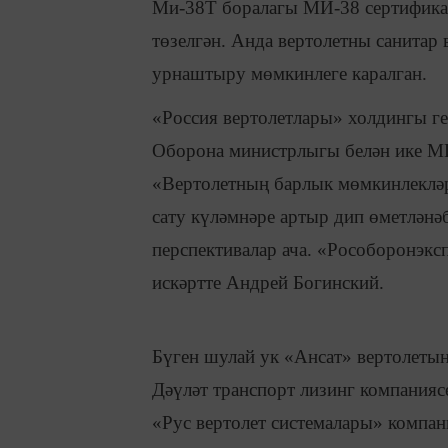
Ми-38Т боралагы МИ-38 сертифика
төзелгән. Анда вертолетны санитар 
урнаштыру мөмкинлеге каралган.
«Россия вертолетлары» холдингы ге
Оборона министрлыгы белән ике МИ
«Вертолетның барлык мөмкинлекләре
сату күләмнәре артыр дип өметләнә
перспективалар ача. «Рособоронэкс
искәртте Андрей Богинский.
Бүген шулай ук «Ансат» вертолетын
Дәүләт транспорт лизинг компания
«Рус вертолет системалары» компан