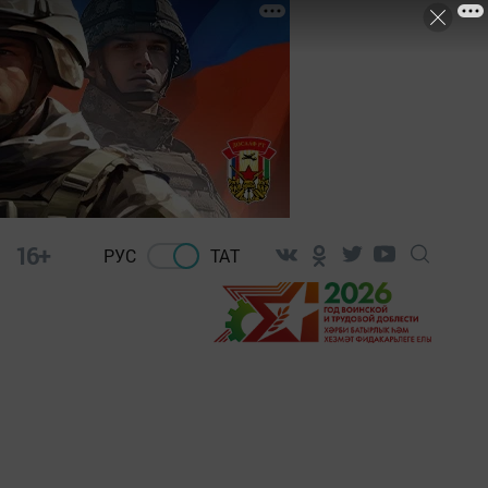
16+
РУС
ТАТ