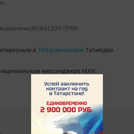
ды.
rm.tatar/news/2018/11/23/175760/
интересным в
Telegram-канале
Татмедиа
в национальном мессенджере MАХ: