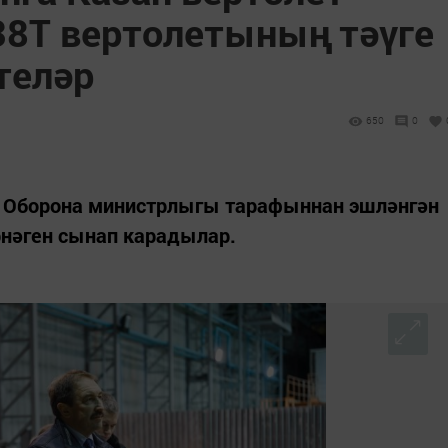
8Т вертолетының тәүге
теләр
650
0
Ф Оборона министрлыгы тарафыннан эшләнгән
рнәген сынап карадылар.