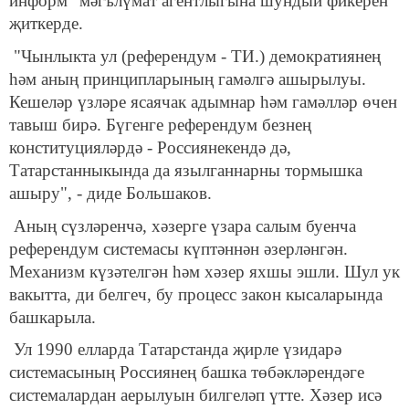
информ" мәгълүмат агентлыгына шундый фикерен
җиткерде.
"Чынлыкта ул (референдум - ТИ.) демократиянең
һәм аның принципларының гамәлгә ашырылуы.
Кешеләр үзләре ясаячак адымнар һәм гамәлләр өчен
тавыш бирә. Бүгенге референдум безнең
конституцияләрдә - Россиянекендә дә,
Татарстанныкында да язылганнарны тормышка
ашыру", - диде Большаков.
Аның сүзләренчә, хәзерге үзара салым буенча
референдум системасы күптәннән әзерләнгән.
Механизм күзәтелгән һәм хәзер яхшы эшли. Шул ук
вакытта, ди белгеч, бу процесс закон кысаларында
башкарыла.
Ул 1990 елларда Татарстанда җирле үзидарә
системасының Россиянең башка төбәкләрендәге
системалардан аерылуын билгеләп үтте. Хәзер исә