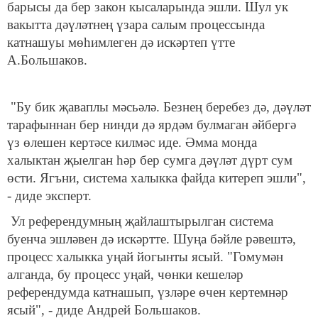
барысы да бер закон кысаларында эшли. Шул ук
вакытта дәүләтнең үзара салым процессында
катнашуы мөһимлеген дә искәртеп үтте
А.Большаков.
"Бу бик җаваплы мәсьәлә. Безнең беребез дә, дәүләт
тарафыннан бер нинди дә ярдәм булмаган әйбергә
үз өлешен кертәсе килмәс иде. Әмма монда
халыктан җыелган һәр бер сумга дәүләт дүрт сум
өсти. Ягъни, система халыкка файда китереп эшли",
- диде эксперт.
Ул референдумның җайлаштырылган система
буенча эшләвен дә искәртте. Шуңа бәйле рәвештә,
процесс халыкка уңай йогынты ясый. "Гомумән
алганда, бу процесс уңай, чөнки кешеләр
референдумда катнашып, үзләре өчен кертемнәр
ясый", - диде Андрей Большаков.