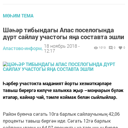
МӨҺИМ ТЕМА
Шәһәр тибындагы Апас поселогында
дүрт сайлау участогы яңа составта эшли
18 ноябрь 2018 -
Апастово-информ,
1013
0
0
12:17
Һәрбер участокта мәдәният йорты хезмәткәрләре
тавыш бирергә килүче халыкка җыр –моңнарын бүләк
итәләр, кайнар чәй, тәмле коймак белән сыйлыйлар.
Район буенча сәгать 10га барлык сайлаучының 42,06
проценты тавыш биргән иде. Сәгать 12гә барлык
сайлаучыларның 64,07 проценты үз тавышын бирде.