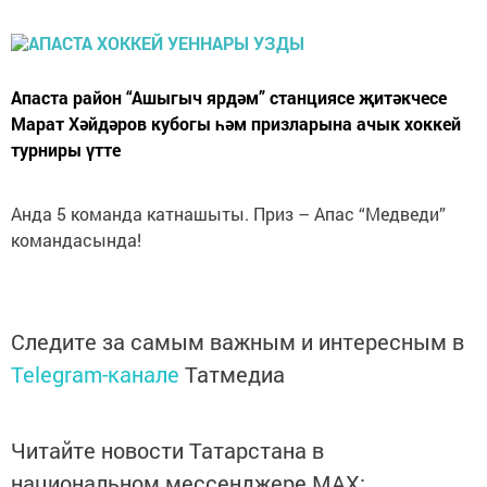
Апаста район “Ашыгыч ярдәм” станциясе җитәкчесе
Марат Хәйдәров кубогы һәм призларына ачык хоккей
турниры үтте
Анда 5 команда катнашыты. Приз – Апас “Медведи”
командасында!
Следите за самым важным и интересным в
Telegram-канале
Татмедиа
Читайте новости Татарстана в
национальном мессенджере MАХ: