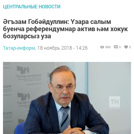
ЦЕНТРАЛЬНЫЕ НОВОСТИ
Әгъзам Гобәйдуллин: Үзара салым
буенча референдумнар актив һәм хокук
бозуларсыз уза
Татар-информ,
18 ноябрь 2018 - 14:26
590
0
0