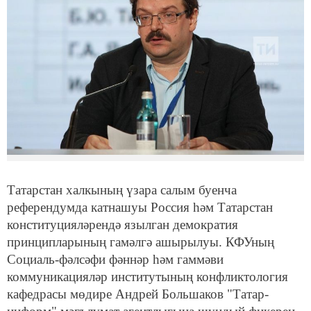
Татарстан халкының үзара салым буенча
референдумда катнашуы Россия һәм Татарстан
конституцияләрендә язылган демократия
принципларының гамәлгә ашырылуы. КФУның
Социаль-фәлсәфи фәннәр һәм гаммәви
коммуникацияләр институтының конфликтология
кафедрасы мөдире Андрей Большаков "Татар-