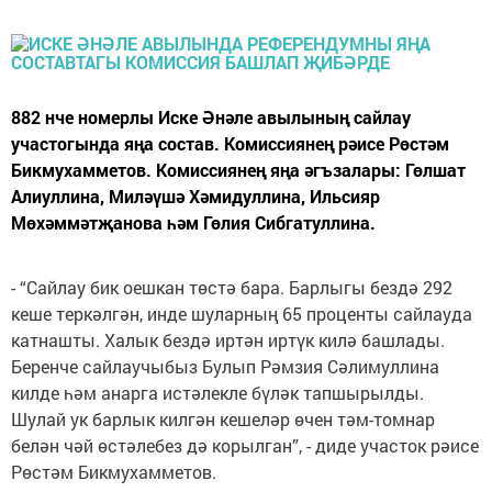
882 нче номерлы Иске Әнәле авылының сайлау
участогында яңа состав. Комиссиянең рәисе Рөстәм
Бикмухамметов. Комиссиянең яңа әгъзалары: Гөлшат
Алиуллина, Миләүшә Хәмидуллина, Ильсияр
Мөхәммәтҗанова һәм Гөлия Сибгатуллина.
- “Сайлау бик оешкан төстә бара. Барлыгы бездә 292
кеше теркәлгән, инде шуларның 65 проценты сайлауда
катнашты. Халык бездә иртән иртүк килә башлады.
Беренче сайлаучыбыз Булып Рәмзия Сәлимуллина
килде һәм анарга истәлекле бүләк тапшырылды.
Шулай ук барлык килгән кешеләр өчен тәм-томнар
белән чәй өстәлебез дә корылган”, - диде участок рәисе
Рөстәм Бикмухамметов.