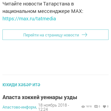
Читайте новости Татарстана в
национальном мессенджере MАХ:
https://max.ru/tatmedia
Перейти на страницу новости
ЮХИДИ ХӘБӘР ИТӘ
Апаста хоккей уеннары узды
18 ноябрь 2018 -
Апастово-информ,
1616
0
0
12:24