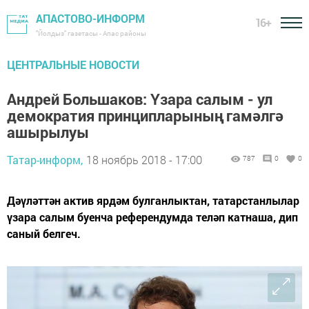
АПАСТОВО-ИНФОРМ
16+
"Йолдыз" газетасы - Апас районы
ЦЕНТРАЛЬНЫЕ НОВОСТИ
Андрей Большаков: Үзара салым - ул
демократия принципларының гамәлгә
ашырылуы
Татар-информ,
18 ноябрь 2018 - 17:00
787
0
0
Дәүләттән актив ярдәм булганлыктан, татарстанлылар
үзара салым буенча референдумда теләп катнаша, дип
саный белгеч.