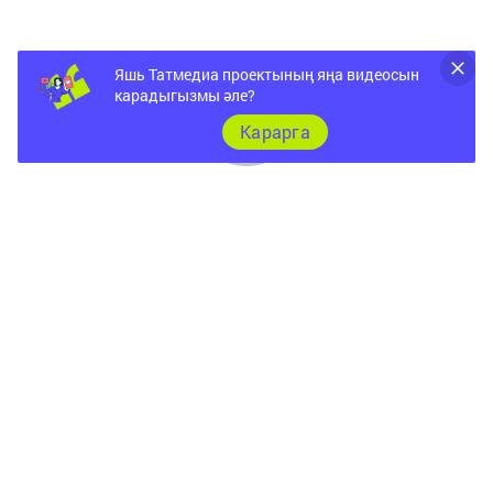
Яшь Татмедиа проектының яңа видеосын
карадыгызмы әле?
Карарга
Документы
Төрле темалар