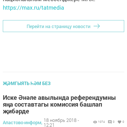
https://max.ru/tatmedia
Перейти на страницу новости
ҖӘМГЫЯТЬ ҺӘМ БЕЗ
Иске Әнәле авылында референдумны
яңа составтагы комиссия башлап
җибәрде
18 ноябрь 2018 -
Апастово-информ,
1074
0
0
12:21