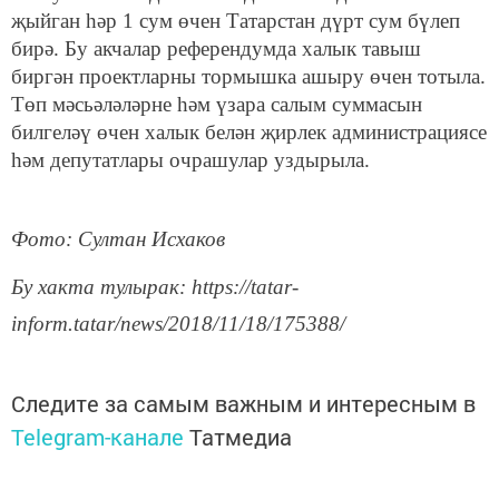
җыйган һәр 1 сум өчен Татарстан дүрт сум бүлеп
бирә. Бу акчалар референдумда халык тавыш
биргән проектларны тормышка ашыру өчен тотыла.
Төп мәсьәләләрне һәм үзара салым суммасын
билгеләү өчен халык белән җирлек администрациясе
һәм депутатлары очрашулар уздырыла.
Фото: Султан Исхаков
Бу хакта тулырак: https://tatar-
inform.tatar/news/2018/11/18/175388/
Следите за самым важным и интересным в
Telegram-канале
Татмедиа