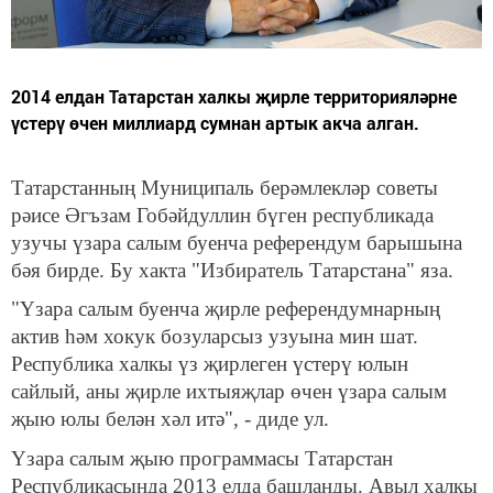
2014 елдан Татарстан халкы җирле территорияләрне
үстерү өчен миллиард сумнан артык акча алган.
Татарстанның Муниципаль берәмлекләр советы
рәисе Әгъзам Гобәйдуллин бүген республикада
узучы үзара салым буенча референдум барышына
бәя бирде. Бу хакта "Избиратель Татарстана" яза.
"Үзара салым буенча җирле референдумнарның
актив һәм хокук бозуларсыз узуына мин шат.
Республика халкы үз җирлеген үстерү юлын
сайлый, аны җирле ихтыяҗлар өчен үзара салым
җыю юлы белән хәл итә", - диде ул.
Үзара салым җыю программасы Татарстан
Республикасында 2013 елда башланды. Авыл халкы