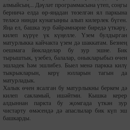
алмыйсың... Дәүләт программасына үтеп, соңгы
берничә елда өр-яңадан төзелгән ял паркына
теләсә нинди кунагыңны алып килерлек бүген.
Яңа ел, башка зур бәйрәмнәрне биредә үткәрү,
килеп күрүе үк күңелле. Үзем булдырган
матурлыкка кайчакта үзем дә шаккатам. Безнең
оешмага йөкләделәр бу зур эшне. Бик
тырыштык, үзебез, балалар, оныкларыбыз өчен
эшләдек һәм эшлибез. Быел менә паркка килү
тыкрыкларын, керү юлларын тагын да
матурладык.
Халык өчен ясалган бу матурлыкны беркем дә
килеп сакламый, ишәйтми. Кышка керер
алдыннан паркта бу җомгада үткән зур
чистарту өмәсендә дә апаслылар бик күп эш
башкарды.