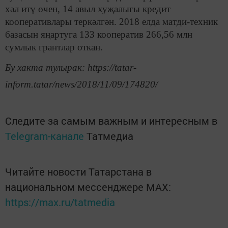
хәл итү өчен, 14 авыл хуҗалыгы кредит
кооперативлары теркәлгән. 2018 елда матди-техник
базасын яңартуга 133 кооператив 266,56 млн
сумлык грантлар откан.
Бу хакта тулырак: https://tatar-
inform.tatar/news/2018/11/09/174820/
Следите за самым важным и интересным в
Telegram-канале
Татмедиа
Читайте новости Татарстана в
национальном мессенджере MАХ:
https://max.ru/tatmedia