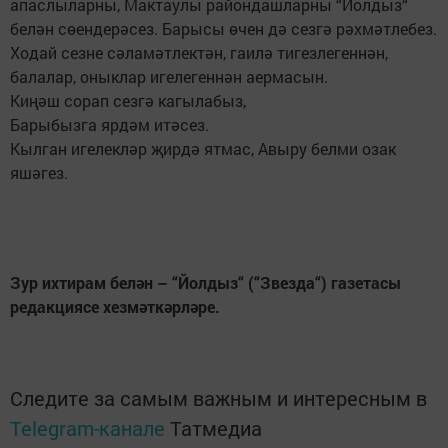
апаслыларны, Мактаулы райондашларны “Йолдыз“
белән сөендерәсез. Барысы өчен дә сезгә рәхмәтлебез.
Ходай сезне сәламәтлектән, гаилә тигезлегеннән,
балалар, оныклар игелегеннән аермасын.
Киңәш сорап сезгә кагылабыз,
Барыбызга ярдәм итәсез.
Кылган игелекләр җирдә ятмас, Авыру белми озак
яшәгез.
Зур ихтирам белән – “Йолдыз“ (“Звезда“) газетасы
редакциясе хезмәткәрләре.
Следите за самым важным и интересным в
Telegram-канале
Татмедиа