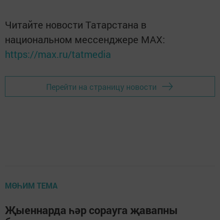
Читайте новости Татарстана в
национальном мессенджере MАХ:
https://max.ru/tatmedia
Перейти на страницу новости
МӨҺИМ ТЕМА
Җыеннарда һәр сорауга җавапны