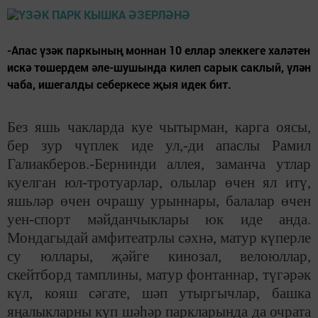
-Апас үзәк паркының моннан 10 еллар элеккеге халәтен
искә төшердем әле-шушында килеп сарык саклый, үлән
чаба, ишегалды себеркесе җыя идек бит.
Без яшь чакларда куе чытырман, карга оясы,
бер зур чүплек иде ул,-ди апаслы Рамил
Галиакберов.-Бернинди аллея, заманча утлар
куелган юл-тротуарлар, олылар өчен ял итү,
яшьләр өчен очрашу урыннары, балалар өчен
уен-спорт мәйданчыклары юк иде анда.
Мондагыдай амфитеатрлы сәхнә, матур күперле
су юллары, җәйге кинозал, велоюллар,
скейтборд тамплины, матур фонтаннар, түгәрәк
күл, кояш сәгате, шәп утыргычлар, башка
яңалыкларны күп шәһәр паркларында да очрата