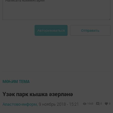
Отправить
Авторизоваться
МӨҺИМ ТЕМА
Үзәк парк кышка әзерләнә
Апастово-информ,
9 ноябрь 2018 - 15:21
1043
0
0