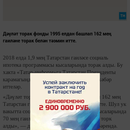
Дәүләт торак фонды 1995 елдан башлап 162 мең
гаиләне торак белән тәэмин итте.
2018 елда 1,9 мең Татарстан гаиләсе социаль
ипотека программасы кысаларында торак алды. Бу
хакта «Татар-информ»га Татарстан Президенты
карамагындагы Дәүләт торак фондында хәбәр
иттеләр.
«Дәүләт торак фонды 1995 елдан башлап 162 мең
Татарстан гаиләсен торак белән тәэмин итте. Шул ук
вакытта социаль ипотека программасы кысаларында
70 мең гаилә сыйфатлы чиста эшләнешле торк
алды», — диелгән фондның матбугат хәбәрендә.