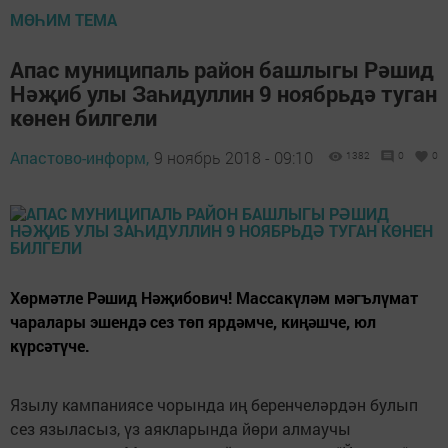
МӨҺИМ ТЕМА
Апас муниципаль район башлыгы Рәшид
Нәҗиб улы Заһидуллин 9 ноябрьдә туган
көнен билгели
Апастово-информ,
9 ноябрь 2018 - 09:10
1382
0
0
Хөрмәтле Рәшид Нәҗибович! Массакүләм мәгълүмат
чаралары эшендә сез төп ярдәмче, киңәшче, юл
күрсәтүче.
Язылу кампаниясе чорында иң беренчеләрдән булып
сез языласыз, үз аякларында йөри алмаучы