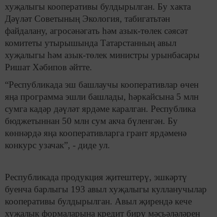
хуҗалыгы кооперативы булдырылган. Бу хакта
Дәүләт Советының Экология, табигатьтән
файдалану, агросәнәгать һәм азык-төлек сәясәт
комитеты утырышында Татарстанның авыл
хуҗалыгы һәм азык-төлек министры урынбасары
Ришат Хәбипов әйтте.
“Республикада эш башлаучы кооперативлар өчен
яңа программа эшли башлады, һәркайсына 5 млн
сумга кадәр дәүләт ярдәме каралган. Республика
бюджетыннан 50 млн сум акча бүленгән. Бу
көннәрдә яңа кооперативларга грант ярдәменә
конкурс узачак”, - диде ул.
Республикада продукция җитештерү, эшкәртү
буенча барлыгы 193 авыл хуҗалыгы кулланучылар
кооперативы булдырылган. Авыл җирендә кече
хуҗалык формаларына кредит бирү мәсьәләләрен