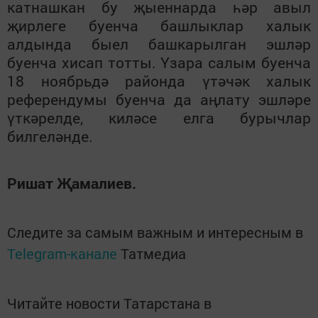
катнашкан бу җыеннарда һәр авыл
җирлеге буенча башлыклар халык
алдында быел башкарылган эшләр
буенча хисап тотты. Үзара салым буенча
18 ноябрьдә районда үтәчәк халык
референдумы буенча да аңлату эшләре
үткәрелде, киләсе елга бурычлар
билгеләнде.
Ришат Җамалиев.
Следите за самым важным и интересным в
Telegram-канале
Татмедиа
Читайте новости Татарстана в