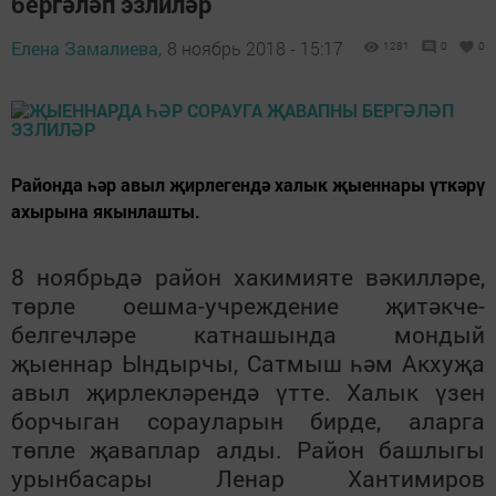
бергәләп эзлиләр
Елена Замалиева,
8 ноябрь 2018 - 15:17
1281
0
0
Районда һәр авыл җирлегендә халык җыеннары үткәрү
ахырына якынлашты.
8 ноябрьдә район хакимияте вәкилләре,
төрле оешма-учреждение җитәкче-
белгечләре катнашында мондый
җыеннар Ындырчы, Сатмыш һәм Акхуҗа
авыл җирлекләрендә үтте. Халык үзен
борчыган сорауларын бирде, аларга
төпле җаваплар алды. Район башлыгы
урынбасары Ленар Хантимиров