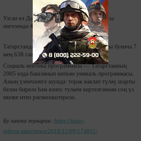
Узган ел Дәүләт торак фонды программасы
нигезендә 4,2 мең гаилә тораклы булды.
Татарстанда социаль ипотека программасы буенча 7
мең 638 гаилә чиратта тора.
Социаль ипотека программасы — Татарстанның
2005 елда башланып киткән уникаль программасы.
Аның үзенчәлеге шунда: торак ваклап түләү шарты
белән бирелә һәм взнос тулаем кертелгәннән соң үз
милке итеп рәсмиләштерелә.
Бу хакта тулырак:
https://tatar-
inform.tatar/news/2018/11/09/174811/