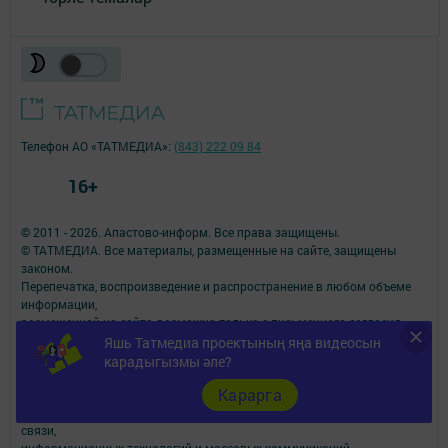
Телефон АО «ТАТМЕДИА»:
(843) 222 09 84
16+
© 2011 - 2026. Апастово-информ. Все права защищены.
© ТАТМЕДИА. Все материалы, размещенные на сайте, защищены
законом.
Перепечатка, воспроизведение и распространение в любом объеме
информации,
размещенной на сайте, возможна только с письменного согласия
редакций СМИ.
Яшь Татмедиа проектының яңа видеосын
При поддержке Республиканского агентства по печати и массовым
карадыгызмы әле?
коммуникациям.
Карарга
Наименование СМИ: Апастово-информ
СМИ зарегистрировано Федеральной службой по надзору в сфере
связи,