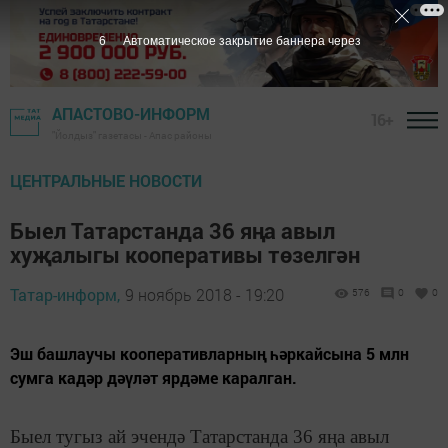
5
Автоматическое закрытие баннера через
АПАСТОВО-ИНФОРМ
16+
"Йолдыз" газетасы - Апас районы
ЦЕНТРАЛЬНЫЕ НОВОСТИ
Быел Татарстанда 36 яңа авыл
хуҗалыгы кооперативы төзелгән
Татар-информ,
9 ноябрь 2018 - 19:20
576
0
0
Эш башлаучы кооперативларның һәркайсына 5 млн
сумга кадәр дәүләт ярдәме каралган.
Быел тугыз ай эчендә Татарстанда 36 яңа авыл