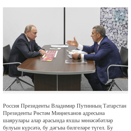
Россия Президенты Владимир Путинның Татарстан
Президенты Рөстәм Миңнеханов адресына
шаярулары алар арасында яхшы мөнәсәбәтләр
булуын күрсәтә, бу дәгъва билгеләре түгел. Бу