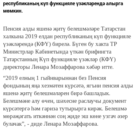
республиканың күп функцияле үзәкләрендә алырга
мөмкин.
Пенсия алды яшенә җитү белешмәләре Татарстан
халкына 2019 елдан республиканың күп функцияле
үзәкләрендә (КФҮ) бирелә. Бүген бу хакта ТР
Министрлар Кабинетында үткән брифингта
Татарстанның Күп функцияле үзәкләр (КФҮ)
директоры Ленара Мозаффарова хәбәр итте.
“2019 елның 1 гыйнварыннан без Пенсия
фондының яңа хезмәтен күрсәтә, ягъни пенсия алды
яшенә җитү белешмәләрен бирә башладык.
Белешмәне алу өчен, шәхесне раслаучы документ
күрсәтергә һәм гариза тутырырга кирәк. Белешмә
мөрәҗәгать иткәннән соң җиде эш көне узгач әзер
булачак”, - диде Ленара Мозаффарова.