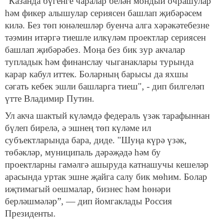
"Казанда бүгенге чаралар белән мондый очрашулар
һәм фикер алышулар сериясен башлап җибәрәсем
килә. Без төп юнәлешләр буенча алга хәрәкәтебезне
тәэмин итәргә тиешле илкүләм проектлар сериясен
башлап җибәрәбез. Моңа без бик зур акчалар
тупладык һәм финанслау чыганаклары турында
карар кабул иттек. Боларның барысы да яхшы
сәгать кебек эшли башларга тиеш", - дип билгеләп
үтте Владимир Путин.
Ул акча шактый күләмдә федераль үзәк тарафыннан
бүлеп бирелә, ә эшнең төп күләме ил
субъектларында бара, диде. "Шуңа күрә үзәк,
төбәкләр, муниципаль дәрәҗәдә һәм бу
проектларны гамәлгә ашыруда катнашучы кешеләр
арасында уртак эшне җайга салу бик мөһим. Болар
иҗтимагый оешмалар, бизнес һәм һөнәри
берләшмәләр”, — дип йомгаклады Россия
Президенты.