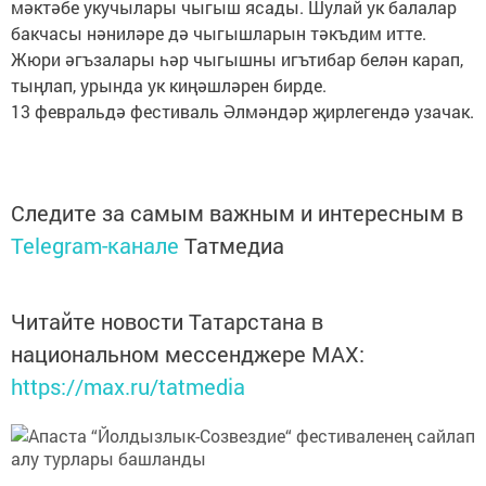
мәктәбе укучылары чыгыш ясады. Шулай ук балалар
бакчасы нәниләре дә чыгышларын тәкъдим итте.
Жюри әгъзалары һәр чыгышны игътибар белән карап,
тыңлап, урында ук киңәшләрен бирде.
13 февральдә фестиваль Әлмәндәр җирлегендә узачак.
Следите за самым важным и интересным в
Telegram-канале
Татмедиа
Читайте новости Татарстана в
национальном мессенджере MАХ:
https://max.ru/tatmedia