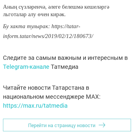
Аның сүзләренчә, әлеге белешмә кешеләргә
льготалар алу өчен кирәк.
Бу хакта тулырак: https://tatar-
inform.tatar/news/2019/02/12/180673/
Следите за самым важным и интересным в
Telegram-канале
Татмедиа
Читайте новости Татарстана в
национальном мессенджере MАХ:
https://max.ru/tatmedia
Перейти на страницу новости