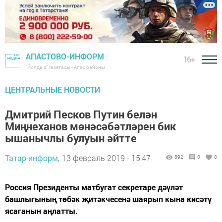
АПАСТОВО-ИНФОРМ
16+
"Йолдыз" газетасы - Апас районы
ЦЕНТРАЛЬНЫЕ НОВОСТИ
Дмитрий Песков Путин белән
Миңнеханов мөнәсәбәтләрен бик
ышанычлы булуын әйтте
Татар-информ,
13 февраль 2019 - 15:47
892
0
0
Россия Президенты матбугат секретаре дәүләт
башлыгының төбәк җитәкчесенә шаярып кына кисәтү
ясаганын аңлатты.