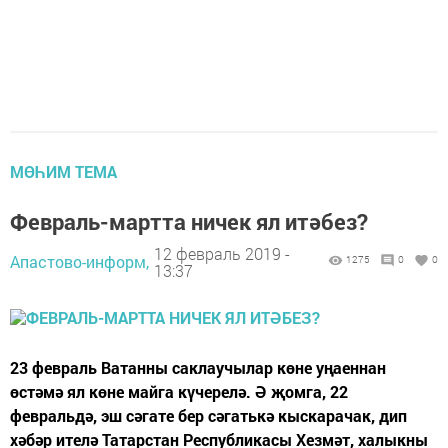
МӨҺИМ ТЕМА
Февраль-мартта ничек ял итәбез?
12 февраль 2019 -
Апастово-информ,
1275
0
0
13:37
23 февраль Ватанны саклаучылар көне уңаеннан
өстәмә ял көне майга күчерелә. Ә җомга, 22
февральдә, эш сәгате бер сәгатькә кыскарачак, дип
хәбәр ителә Татарстан Республикасы Хезмәт, халыкны