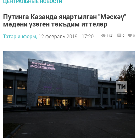
ЦЕНТРАЛЬНЫЕ НОВОСТИ
Путинга Казанда яңартылган "Мәскәү"
мәдәни үзәген тәкъдим иттеләр
Татар-информ,
12 февраль 2019 - 17:20
1121
0
0