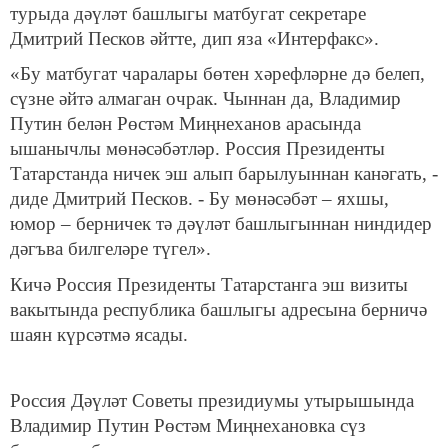
турыда дәүләт башлыгы матбугат секретаре
Дмитрий Песков әйтте, дип яза «Интерфакс».
«Бу матбугат чаралары бөтен хәрефләрне дә белеп,
сүзне әйтә алмаган очрак. Чыннан да, Владимир
Путин белән Рөстәм Миңнеханов арасында
ышанычлы мөнәсәбәтләр. Россия Президенты
Татарстанда ничек эш алып барылуыннан канәгать, -
диде Дмитрий Песков. - Бу мөнәсәбәт – яхшы,
юмор – берничек тә дәүләт башлыгыннан ниндидер
дәгъва билгеләре түгел».
Кичә Россия Президенты Татарстанга эш визиты
вакытында республика башлыгы адресына берничә
шаян күрсәтмә ясады.
Россия Дәүләт Советы президиумы утырышында
Владимир Путин Рөстәм Миңнехановка сүз