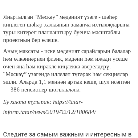
Яңартылган “Мәскәү” мәдәният үзәге - шәһәр
киңлеген шәһәр халкының заманча ихтыяҗларына
туры китереп планлаштыру буенча масштаблы
проектның бер өлеше.
Аның максаты - иске мәдәният сарайларын балалар
һәм өлкәннәрнең физик, мәдәни һәм иҗади үсеше
өчен яңа һәм кирәкле киңлеккә әверелдерү.
"Мәскәү” үзәгендә иллеләп түгәрәк һәм секцияләр
эшли. Аларда 1,1 меңнән артык кеше, шул исәптән
— 386 пенсионер шөгыльләнә.
Бу хакта тулырак: https://tatar-
inform.tatar/news/2019/02/12/180684/
Следите за самым важным и интересным в