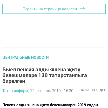
Перейти на страницу новости
ЦЕНТРАЛЬНЫЕ НОВОСТИ
Быел пенсия алды яшенә җитү
белешмәләре 130 татарстанлыга
бирелгән
Татар-информ,
12 февраль 2019 - 16:30
569
0
0
Пенсия алды яшенә җитү белешмәләрен 2019 елдан