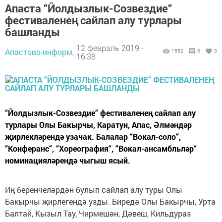
Апаста “Йолдызлык-Созвездие“
фестиваленең сайлап алу турлары
башланды
12 февраль 2019 -
Апастово-информ,
1552
0
0
16:38
“Йолдызлык-Созвездие“ фестиваленең сайлап алу
турлары Олы Бакырчы, Каратун, Апас, Әлмәндәр
җирлекләрендә узачак. Балалар “Вокал-соло“,
“Конферанс“, “Хореография“, “Вокал-ансамбльләр“
номинацияләрендә чыгыш ясый.
Иң беренчеләрдән булып сайлап алу туры Олы
Бакырчы җирлегендә узды. Биредә Олы Бакырчы, Урта
Балтай, Кызыл Тау, Чирмешән, Дәвеш, Кильдураз