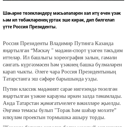
Шәһәрне төзекләндерү мәсьәләләрен хәл итү өчен үзәк
һәм ил төбәкләренең уртак эше кирәк, дип билгеләп
үтте Россия Президенты.
Россия Президенты Владимир Путинга Казанда
яңартылган “Мәскәү " мәдәни-спорт үзәген тәкъдим
иттеләр. Ил башлыгы хореография залын, гамәли
сәнгать күргәзмәсен һәм үзәкнең башка бүлмәләрен
карап чыкты. Әлеге чара Россия Президентының
Татарстанга эш сәфәре барышында узды.
Путин классик мәдәният сарае нигезендә төзелгән
яңартылган үзәкне карауны иркен залда тәмамлады.
Анда Татарстан җәмәгатьчелеге вәкилләре җыелды.
Әңгәмә темасы булып "Торак һәм шәһәр мохите”
илкүләм проектын тормышка ашыру торды.