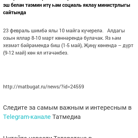
эш белән тәэмин итү һәм социаль яклау министрлыгы
сайтында
23 февраль шимбә ялы 10 майга күчерелә. Алдагы
озын яллар 8-10 март көннәрендә булачак. Яз һәм
хезмәт бәйрәмендә биш (1-5 май), Җиңү көнендә – дүрт
(9-12 май) көн ял итәчәкбез.
http://matbugat.ru/news/?id=24559
Следите за самым важным и интересным в
Telegram-канале
Татмедиа