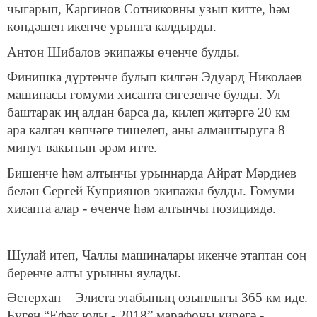
чыгарып, Каргинов Сотниковны узып китте, һәм
көндәшен икенче урынга калдырды.
Антон Шибалов экипажы өченче булды.
Финишка дүртенче булып килгән Эдуард Николаев
машинасы гомуми хисапта сигезенче булды. Ул
баштарак иң алдан барса да, килеп җитәргә 20 км
ара калгач көпчәге тишелеп, аны алмаштыруга 8
минут вакытын әрәм итте.
Бишенче һәм алтынчы урыннарда Айрат Мәрдиев
белән Сергей Куприянов экипажы булды. Гомуми
хисапта алар - өченче һәм алтынчы позициядә.
Шулай итеп, Чаллы машиналары икенче этаптан соң
беренче алты урынны яулады.
Әстерхан – Элиста этабының озынлыгы 365 км иде.
Бүген “Ефәк юлы - 2018” марафоны кирегә -