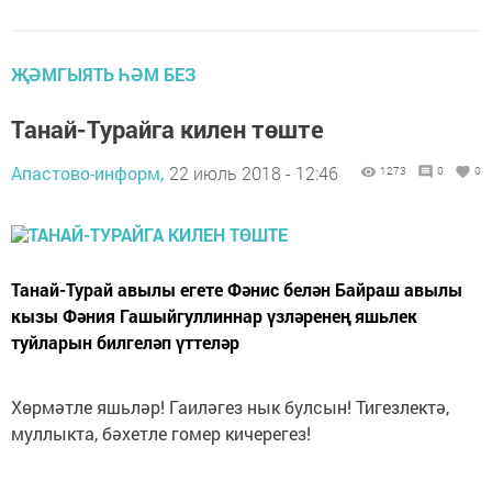
ҖӘМГЫЯТЬ ҺӘМ БЕЗ
Танай-Турайга килен төште
Апастово-информ,
22 июль 2018 - 12:46
1273
0
0
Танай-Турай авылы егете Фәнис белән Байраш авылы
кызы Фәния Гашыйгуллиннар үзләренең яшьлек
туйларын билгеләп үттеләр
Хөрмәтле яшьләр! Гаиләгез нык булсын! Тигезлектә,
муллыкта, бәхетле гомер кичерегез!