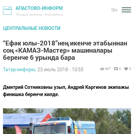
АПАСТОВО-ИНФОРМ
16+
"Йолдыз" газетасы - Апас районы
ЦЕНТРАЛЬНЫЕ НОВОСТИ
“Ефәк юлы-2018”нең икенче этабыннан
соң «КАМАЗ-Мастер» машиналары
беренче 6 урында бара
Татар-информ,
23 июль 2018 - 10:55
847
0
0
Дмитрий Сотниковны узып, Андрей Каргинов экипажы
финишка беренче килде.