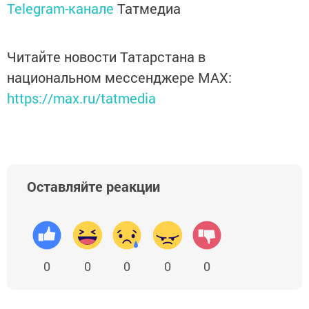
Telegram-канале
Татмедиа
Читайте новости Татарстана в
национальном мессенджере MАХ:
https://max.ru/tatmedia
Оставляйте реакции
0
0
0
0
0