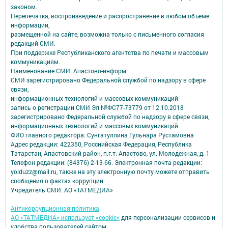
законом.
Перепечатка, воспроизведение и распространение в любом объеме
информации,
размещенной на сайте, возможна только с письменного согласия
редакций СМИ.
При поддержке Республиканского агентства по печати и массовым
коммуникациям.
Наименование СМИ: Апастово-информ
СМИ зарегистрировано Федеральной службой по надзору в сфере
связи,
информационных технологий и массовых коммуникаций
запись о регистрации СМИ Эл №ФС77-73779 от 12.10.2018
зарегистрировано Федеральной службой по надзору в сфере связи,
информационных технологий и массовых коммуникаций
ФИО главного редактора: Сунгатуллина Гульнара Рустамовна
Адрес редакции: 422350, Россиийская Федерация, Республика
Татарстан, Апастовский район, п.г.т. Апастово, ул. Молодежная, д. 1
Телефон редакции: (84376) 2-13-66. Электронная почта редакции:
yolduzz@mail.ru, также на эту электронную почту можете отправить
сообщения о фактах коррупции.
Учредитель СМИ: АО «ТАТМЕДИА»
Антикоррупционная политика
АО «ТАТМЕДИА» использует «cookie»
для персонализации сервисов и
удобства пользователей сайтом.