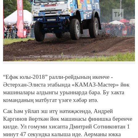
“Ефәк юлы-2018” ралли-рейдының икенче -
Әстерхан-Элиста этабында «КАМАЗ-Мастер» йөк
машиналары алдынгы урыннарда бара. Бу хакта
команданың матбугат үзәге хәбәр итә.
Сак һәм уйлап эш итү нәтиҗәсендә, Андрей
Каргинов йөрткән йөк машинасы финишка беренче
килде. Ул гомуми хисапта Дмитрий Сотниковтан 1
минут 47 секундка калыша иде. Аерманы юкка