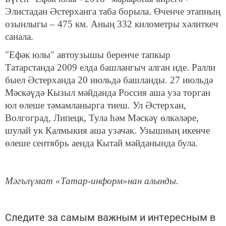
Элистадан Әстерханга таба борыла. Өченче этапның
озынлыгы – 475 км. Аның 332 километры хәлиткеч
санала.
"Ефәк юлы" автоузышы беренче тапкыр
Татарстанда 2009 елда башлангыч алган иде. Ралли
быел Әстерханда 20 июльдә башланды. 27 июльдә
Мәскәүдә Кызыл мәйданда Россия аша уза торган
юл өлеше тәмамланырга тиеш. Ул Әстерхан,
Волгоград, Липецк, Тула һәм Мәскәү өлкәләре,
шулай ук Калмыкия аша узачак. Узышның икенче
өлеше сентябрь аенда Кытай мәйданында була.
Мәгълүмат «Татар-информ»нан алынды.
Следите за самым важным и интересным в