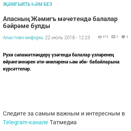
ҖӘМГЫЯТЬ ҺӘМ БЕЗ
Апасның Жәмигъ мәчетендә балалар
бәйрәме булды
Апастово-информ,
22 июль 2018 - 12:23
876
0
0
Рухи сәламәтләндерү үзәгендә балалар үзләренең
өйрәнгәннәрен әти-әниләренә һәм әби- бабайларына
күрсәттеләр.
Следите за самым важным и интересным в
Telegram-канале
Татмедиа