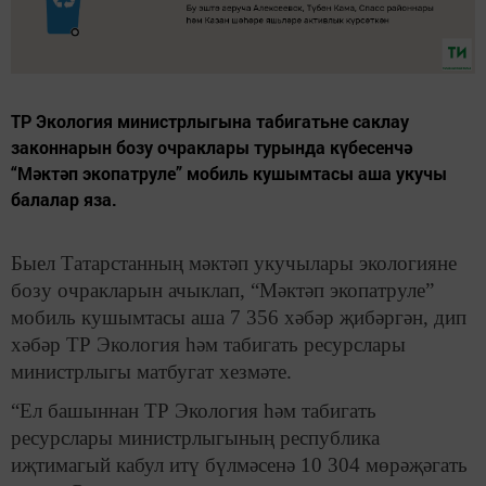
ТР Экология министрлыгына табигатьне саклау
законнарын бозу очраклары турында күбесенчә
“Мәктәп экопатруле” мобиль кушымтасы аша укучы
балалар яза.
Быел Татарстанның мәктәп укучылары экологияне
бозу очракларын ачыклап, “Мәктәп экопатруле”
мобиль кушымтасы аша 7 356 хәбәр җибәргән, дип
хәбәр ТР Экология һәм табигать ресурслары
министрлыгы матбугат хезмәте.
“Ел башыннан ТР Экология һәм табигать
ресурслары министрлыгының республика
иҗтимагый кабул итү бүлмәсенә 10 304 мөрәҗәгать