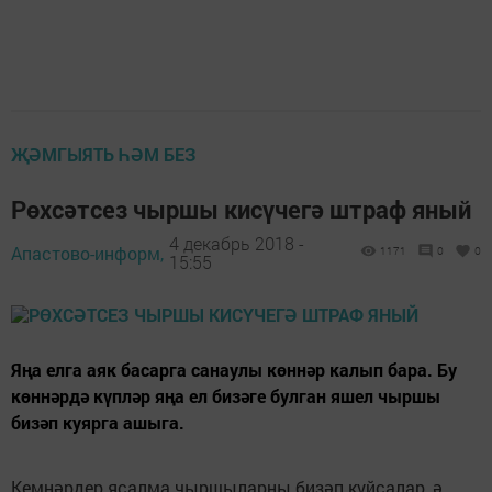
ҖӘМГЫЯТЬ ҺӘМ БЕЗ
Рөхсәтсез чыршы кисүчегә штраф яный
4 декабрь 2018 -
Апастово-информ,
1171
0
0
15:55
Яңа елга аяк басарга санаулы көннәр калып бара. Бу
көннәрдә күпләр яңа ел бизәге булган яшел чыршы
бизәп куярга ашыга.
Кемнәрдер ясалма чыршыларны бизәп куйсалар, ә