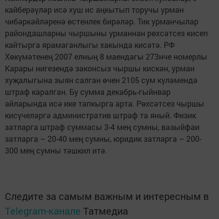
кайберәүләр исә хуш ис аңкытып торучы урман
чибәркәйләренә өстенлек бирәләр. Тик урманчылар
райондашларны чыршыны урманнан рөхсәтсез кисеп
кайтырга ярамаганлыгы хакында кисәтә. РФ
Хөкүмәтенең 2007 елның 8 маендагы 273нче номерлы
Карары нигезендә законсыз чыршы кискән, урман
хуҗалыгына зыян салган өчен 2105 сум күләмендә
штраф каралган. Бу сумма декабрь-гыйнвар
айларында исә ике тапкырга арта. Рөхсәтсез чыршы
кисүчеләргә административ штраф та яный. Физик
затларга штраф суммасы 3-4 мең сумны, вазыйфаи
затларга – 20-40 мең сумны, юридик затларга – 200-
300 мең сумны тәшкил итә.
Следите за самым важным и интересным в
Telegram-канале
Татмедиа