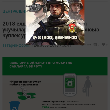
ЦЕНТРАЛЬНЫЕ НОВОСТИ
2018 елда Татарстанның мәктәп
укучылары 7 меңнән артык законсыз
чүплек урынын ачыклаган
Татар-информ,
4 декабрь 2018 - 08:41
1416
0
0