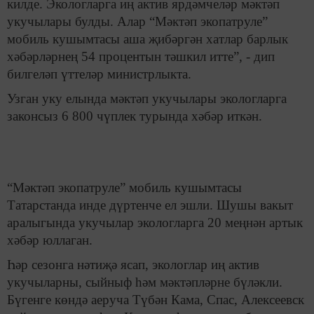
килде. Экологларга иң актив ярдәмчеләр мәктәп
укучылары булды. Алар “Мәктәп экопатруле”
мобиль кушымтасы аша җибәргән хатлар барлык
хәбәрләрнең 54 процентын тәшкил итте”, - дип
билгеләп үттеләр министрлыкта.
Узган уку елында мәктәп укучылары экологларга
законсыз 6 800 чүплек турында хәбәр иткән.
“Мәктәп экопатруле” мобиль кушымтасы
Татарстанда инде дүртенче ел эшли. Шушы вакыт
аралыгында укучылар экологларга 20 меңнән артык
хәбәр юллаган.
Һәр сезонга нәтиҗә ясап, экологлар иң актив
укучыларны, сыйныф һәм мәктәпләрне бүләкли.
Бүгенге көндә аеруча Түбән Кама, Спас, Алексеевск