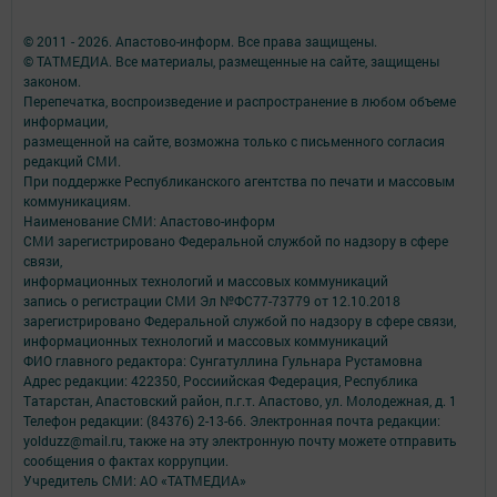
© 2011 - 2026. Апастово-информ. Все права защищены.
© ТАТМЕДИА. Все материалы, размещенные на сайте, защищены
законом.
Перепечатка, воспроизведение и распространение в любом объеме
информации,
размещенной на сайте, возможна только с письменного согласия
редакций СМИ.
При поддержке Республиканского агентства по печати и массовым
коммуникациям.
Наименование СМИ: Апастово-информ
СМИ зарегистрировано Федеральной службой по надзору в сфере
связи,
информационных технологий и массовых коммуникаций
запись о регистрации СМИ Эл №ФС77-73779 от 12.10.2018
зарегистрировано Федеральной службой по надзору в сфере связи,
информационных технологий и массовых коммуникаций
ФИО главного редактора: Сунгатуллина Гульнара Рустамовна
Адрес редакции: 422350, Россиийская Федерация, Республика
Татарстан, Апастовский район, п.г.т. Апастово, ул. Молодежная, д. 1
Телефон редакции: (84376) 2-13-66. Электронная почта редакции:
yolduzz@mail.ru, также на эту электронную почту можете отправить
сообщения о фактах коррупции.
Учредитель СМИ: АО «ТАТМЕДИА»