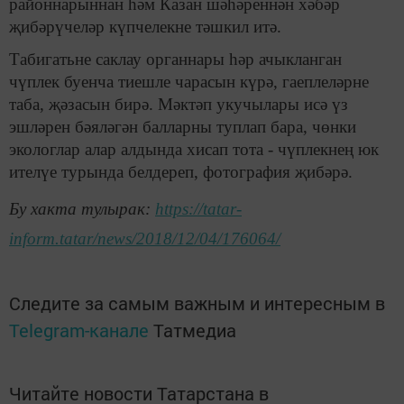
районнарыннан һәм Казан шәһәреннән хәбәр
җибәрүчеләр күпчелекне тәшкил итә.
Табигатьне саклау органнары һәр ачыкланган
чүплек буенча тиешле чарасын күрә, гаеплеләрне
таба, җәзасын бирә. Мәктәп укучылары исә үз
эшләрен бәяләгән балларны туплап бара, чөнки
экологлар алар алдында хисап тота - чүплекнең юк
ителүе турында белдереп, фотография җибәрә.
Бу хакта тулырак:
https://tatar-
inform.tatar/news/2018/12/04/176064/
Следите за самым важным и интересным в
Telegram-канале
Татмедиа
Читайте новости Татарстана в