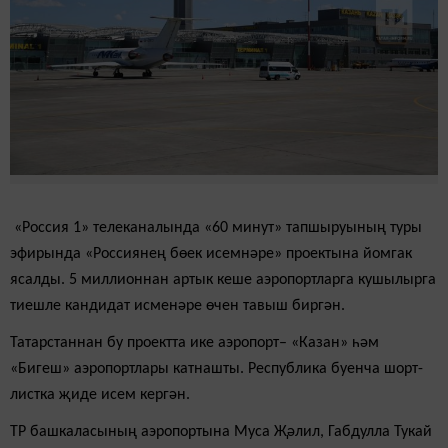
«Россия 1» телеканалында «60 минут» тапшыруының туры
эфирында «Россиянең бөек исемнәре» проектына йомгак
ясалды. 5 миллионнан артык кеше аэропортларга кушылырга
тиешле кандидат исменәре өчен тавыш биргән.
Татарстаннан бу проектта ике аэропорт– «Казан» һәм
«Бигеш» аэропортлары катнашты. Республика буенча шорт-
листка җиде исем кергән.
ТР башкаласының аэропортына Муса Җәлил, Габдулла Тукай