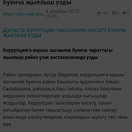
буенча җыелыш узды
4 декабрь 2018 -
Апастово-информ,
1674
0
0
15:45
Коррупциягә каршы эшчәнлек буенча чираттагы
җыелыш район үзәк хастаханәсендә узды
Район прокуроры Артур Шәрипов, коррупциягә каршы
эшчәнлек буенча район башлыгы ярдәмчесе Алмаз
Сөләйманов, районның баш табибы Алмаз Алиуллин
медицина хезмәткәрләре алдында чыгышлар
ясадылар. Коррупция гамәлләрен кисәтү, таләп-
кагыйдәләр белән таныштыру, сәламәтлек саклау
өлкәсендә эшләүчеләрнең хокукларын аңлату төп тема
иде.