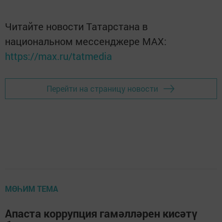
Читайте новости Татарстана в
национальном мессенджере MАХ:
https://max.ru/tatmedia
Перейти на страницу новости
МӨҺИМ ТЕМА
Апаста коррупция гамәлләрен кисәтү