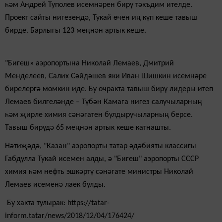
һәм Андрей Туполев исемнәрен бирү тәкъдим ителде.
Проект сайты нигезендә, Тукай өчен иң күп кеше тавыш
бирде. Барлыгы 123 меңнән артык кеше.
"Бигеш» аэропортына Николай Лемаев, Дмитрий
Менделеев, Салих Сәйдәшев яки Иван Шишкин исемнәре
бирелергә мөмкин иде. Бу очракта тавыш бирү лидеры итеп
Лемаев билгеләнде – Түбән Камага нигез салучыларның
һәм җирле химия сәнәгатен булдыручыларның берсе.
Тавыш бирүдә 65 меңнән артык кеше катнашты.
Нәтиҗәдә, "Казан" аэропорты татар әдәбияты классигы
Габдулла Тукай исемен алды, ә "Бигеш" аэропорты СССР
химия һәм нефть эшкәртү сәнәгате министры Николай
Лемаев исеменә лаек булды.
Бу хакта тулырак: https://tatar-
inform.tatar/news/2018/12/04/176424/