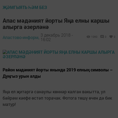
ҖӘМГЫЯТЬ ҺӘМ БЕЗ
Апас мәдәният йорты Яңа елны каршы
алырга әзерләнә
3 декабрь 2018 -
Апастово-информ,
1060
0
0
16:02
Район мәдәният йорты янында 2019 елның символы –
Дуңгыз урын алды
Яңа ел җитәргә санаулы көннәр калган вакытта, ул
бәйрәм кәефе өстәп торачак. Фотога төшү өчен дә бик
матур!