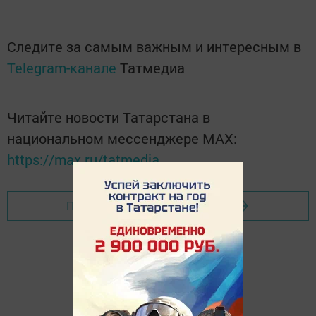
Следите за самым важным и интересным в
Telegram-канале
Татмедиа
Читайте новости Татарстана в
национальном мессенджере MАХ:
https://max.ru/tatmedia
Перейти на страницу новости