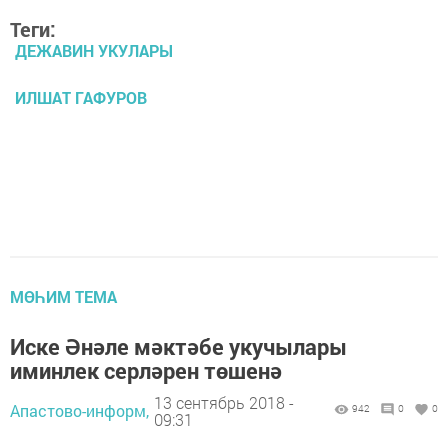
Теги:
ДЕЖАВИН УКУЛАРЫ
ИЛШАТ ГАФУРОВ
МӨҺИМ ТЕМА
Иске Әнәле мәктәбе укучылары
иминлек серләрен төшенә
13 сентябрь 2018 -
Апастово-информ,
942
0
0
09:31