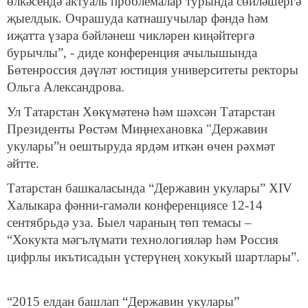
өлкәсендә актуаль проблемалар турында сөйләшергә
җыелдык. Очрашуда катнашучылар фәндә һәм
иҗатта үзара бәйләнеш чикләрен киңәйтергә
бурычлы”, - диде конференция ачылышында
Бөтенроссия дәүләт юстиция университеты ректоры
Ольга Александрова.
Ул Татарстан Хөкүмәтенә һәм шәхсән Татарстан
Президенты Рөстәм Миңнехановка "Державин
укулары”н оештыруда ярдәм иткән өчен рәхмәт
әйтте.
Татарстан башкаласында “Державин укулары” XIV
Халыкара фәнни-гамәли конференциясе 12-14
сентябрьдә уза. Быел чараның төп темасы –
“Хокукта мәгълүмати технологияләр һәм Россия
цифрлы икътисадын үстерүнең хокукый шартлары”.
“2015 елдан башлап “Державин укулары”