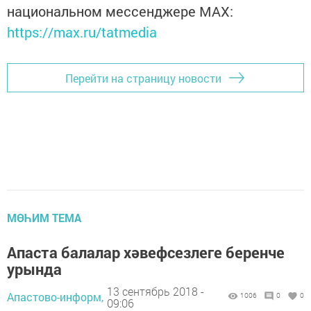
национальном мессенджере MАХ:
https://max.ru/tatmedia
Перейти на страницу новости
МӨҺИМ ТЕМА
Апаста балалар хәвефсезлеге беренче
урында
13 сентябрь 2018 -
Апастово-информ,
1006
0
0
09:06