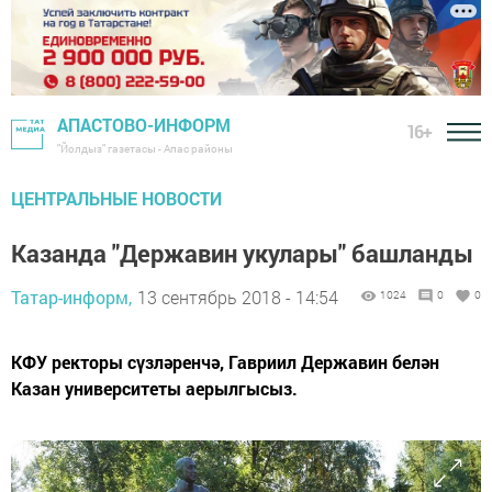
АПАСТОВО-ИНФОРМ
16+
"Йолдыз" газетасы - Апас районы
ЦЕНТРАЛЬНЫЕ НОВОСТИ
Казанда "Державин укулары" башланды
Татар-информ,
13 сентябрь 2018 - 14:54
1024
0
0
КФУ ректоры сүзләренчә, Гавриил Державин белән
Казан университеты аерылгысыз.