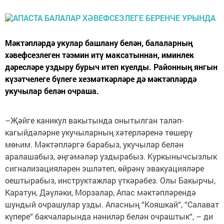
Мәктәпләрдә укулар башлану белән, балаларның
хәвефсезлеген тәэмин итү максатыннан, иминлек
дәресләре уздыру бурыч итеп куелды. Районның янгын
күзәтчелеге бүлеге хезмәткәрләре дә мәктәпләрдә
укучылар белән очраша.
–Җәйге каникул вакытында онытылган таләп-
кагыйдәләрне укучыларның хәтерләренә төшерү
мөһим. Мәктәпләргә барабыз, укучылар белән
аралашабыз, әңгәмәләр уздырабыз. Куркынычсызлык
сигнализацияләрен эшләтеп, өйрәнү эвакуацияләре
оештырабыз, инструктажлар үткәрәбез. Олы Бакырчы,
Каратун, Дәүләки, Морзалар, Апас мәктәпләрендә
шундый очрашулар узды. Апасның “Кояшкай“, “Салават
күпере“ бакчаларында нәниләр белән очраштык“, – ди