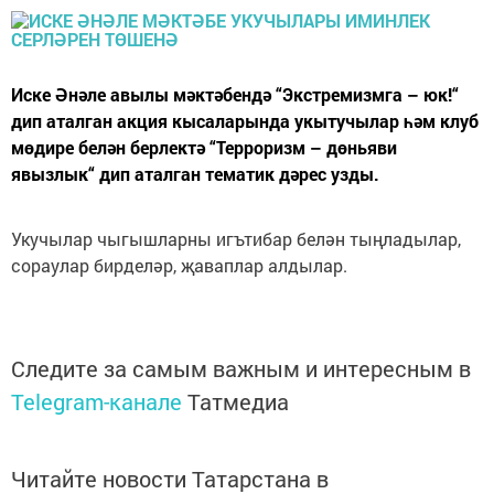
Иске Әнәле авылы мәктәбендә “Экстремизмга – юк!“
дип аталган акция кысаларында укытучылар һәм клуб
мөдире белән берлектә “Терроризм – дөньяви
явызлык“ дип аталган тематик дәрес узды.
Укучылар чыгышларны игътибар белән тыңладылар,
сораулар бирделәр, җаваплар алдылар.
Следите за самым важным и интересным в
Telegram-канале
Татмедиа
Читайте новости Татарстана в