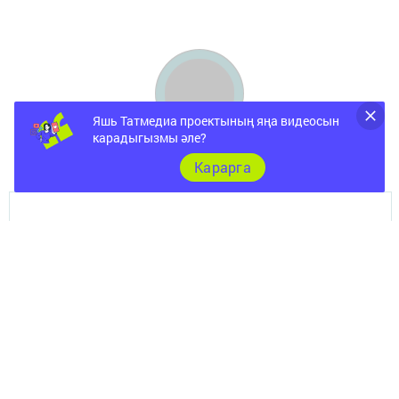
Яшь Татмедиа проектының яңа видеосын
карадыгызмы әле?
Карарга
Документы
Төрле темалар