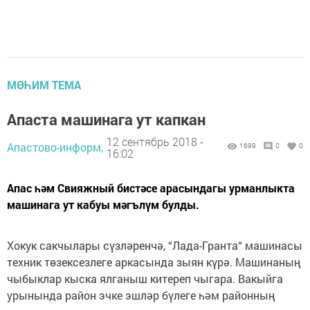
МӨҺИМ ТЕМА
Апаста машинага ут капкан
12 сентябрь 2018 -
Апастово-информ,
1699
0
0
16:02
Апас һәм Свияжный бистәсе арасындагы урманлыкта
машинага ут кабуы мәгълүм булды.
Хокук сакчылары сүзләренчә, “Лада-Гранта“ машинасы
техник төзексезлеге аркасында зыян күрә. Машинаның
чыбыклар кыска ялганыш китереп чыгара. Вакыйга
урынында район эчке эшләр бүлеге һәм районның