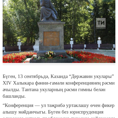
Бүген, 13 сентябрьдә, Казанда “Державин укулары”
XIV Халыкара фәнни-гамәли конференциянең рәсми
ачылды. Тантана укуларның рәсми гимны белән
башланды.
“Конференция — ул тәҗрибә уртаклашу өчен фикер
алышу мәйданчыгы. Бүген без юриспруденция