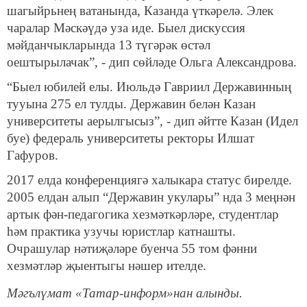
шагыйрьнең ватанында, Казанда үткәрелә. Элек
чаралар Мәскәүдә уза иде. Быел дискуссия
мәйданчыкларында 13 түгәрәк өстәл
оештырылачак”, - дип сөйләде Ольга Александрова.
“Быел юбилей елы. Июльдә Гавриил Державинның
тууына 275 ел тулды. Державин белән Казан
университеты аерылгысыз”, - дип әйтте Казан (Идел
буе) федераль университеты ректоры Илшат
Гафуров.
2017 елда конференциягә халыкара статус бирелде.
2005 елдан алып “Державин укулары” нда 3 меңнән
артык фән-педагогика хезмәткәрләре, студентлар
һәм практика узучы юристлар катнашты.
Очрашулар нәтиҗәләре буенча 55 том фәнни
хезмәтләр җыентыгы нәшер ителде.
Мәгълүмат «Татар-информ»нан алынды.