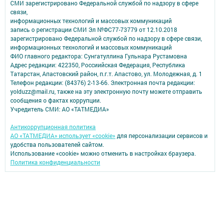
СМИ зарегистрировано Федеральной службой по надзору в сфере
связи,
информационных технологий и массовых коммуникаций
запись о регистрации СМИ Эл №ФС77-73779 от 12.10.2018
зарегистрировано Федеральной службой по надзору в сфере связи,
информационных технологий и массовых коммуникаций
ФИО главного редактора: Сунгатуллина Гульнара Рустамовна
Адрес редакции: 422350, Россиийская Федерация, Республика
Татарстан, Апастовский район, п.г.т. Апастово, ул. Молодежная, д. 1
Телефон редакции: (84376) 2-13-66. Электронная почта редакции:
yolduzz@mail.ru, также на эту электронную почту можете отправить
сообщения о фактах коррупции.
Учредитель СМИ: АО «ТАТМЕДИА»
Антикоррупционная политика
АО «ТАТМЕДИА» использует «cookie»
для персонализации сервисов и
удобства пользователей сайтом.
Использование «cookie» можно отменить в настройках браузера.
Политика конфиденциальности