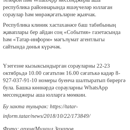
республика районнарында яшәүчеләр юллаган
сораулар һәм мөрәҗәгатьләрне җыячак.
Республика клиник хастаханәсе баш табибының
җаваплары бер айдан соң «События» газетасында
һәм «Татар-информ» мәгълүмат агентлыгы
сайтында дөнья күрәчәк.
Үзегезне кызыксындырган сорауларны 22-23
октябрьдә 10.00 сәгатьтән 16.00 сәгатькә кадәр 8-
927-037-91-10 номеры буенча шалтыратып бирергә
була. Башка көннәрдә сорауларны WhatsApp
мессенджеры аша юлларга мөмкин.
Бу хакта тулырак: https://tatar-
inform.tatar/news/2018/10/22/173849/
Фото: архив/Михаил Захаров