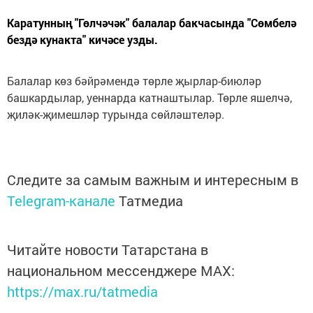
Каратунның "Гөлчәчәк" балалар бакчасында "Сөмбелә
бездә кунакта" кичәсе узды.
Балалар көз бәйрәмендә төрле җырлар-биюләр
башкардылар, уеннарда катнаштылар. Төрле яшелчә,
җиләк-җимешләр турында сөйләштеләр.
Следите за самым важным и интересным в
Telegram-канале
Татмедиа
Читайте новости Татарстана в
национальном мессенджере MАХ:
https://max.ru/tatmedia