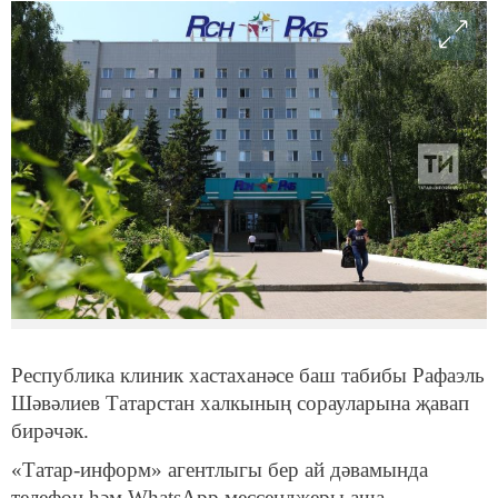
Республика клиник хастаханәсе баш табибы Рафаэль
Шәвәлиев Татарстан халкының сорауларына җавап
бирәчәк.
«Татар-информ» агентлыгы бер ай дәвамында
телефон һәм WhatsApp мессенджеры аша