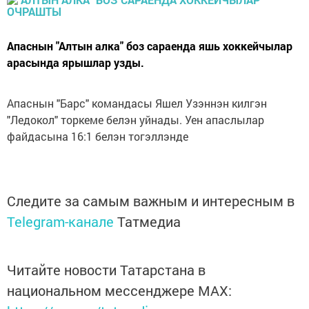
Апаснын "Алтын алка" боз сараенда яшь хоккейчылар
арасында ярышлар узды.
Апаснын "Барс" командасы Яшел Узэннэн килгэн
"Ледокол" торкеме белэн уйнады. Уен апаслылар
файдасына 16:1 белэн тогэллэнде
Следите за самым важным и интересным в
Telegram-канале
Татмедиа
Читайте новости Татарстана в
национальном мессенджере MАХ: