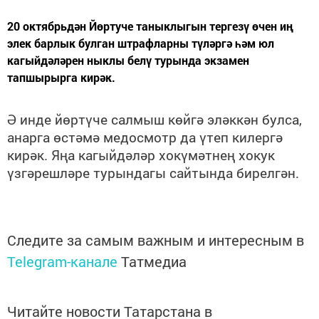
20 октябрьдән Йөртуче таныклыгын тергезү өчен иң
элек барлык булган штрафларны түләргә һәм юл
кагыйдәләрен ныклы белү турында экзамен
тапшырырга кирәк.
Ә
инде й
ө
рт
ү
че салмыш к
ө
йг
ә
эл
ә
кк
ә
н булса,
анарга
ө
ст
ә
м
ә
медосмотр да
ү
теп килерг
ә
кир
ә
к. Я
ң
а кагыйд
ә
л
ә
р хок
ү
м
ә
тне
ң
хокук
ү
зг
ә
решл
ә
ре турындагы сайтында бирелг
ә
н.
Следите за самым важным и интересным в
Telegram-канале
Татмедиа
Читайте новости Татарстана в