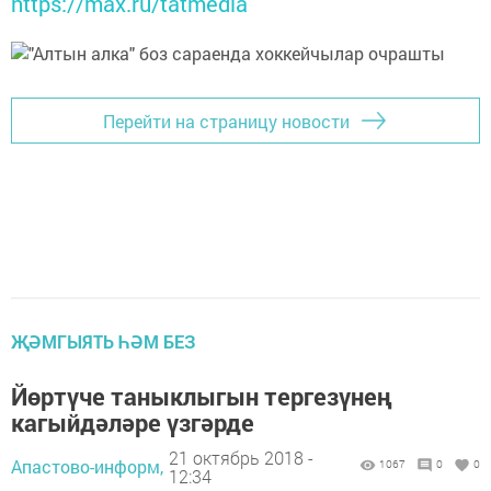
https://max.ru/tatmedia
Перейти на страницу новости
ҖӘМГЫЯТЬ ҺӘМ БЕЗ
Йөртүче таныклыгын тергезүнең
кагыйдәләре үзгәрде
21 октябрь 2018 -
Апастово-информ,
1067
0
0
12:34