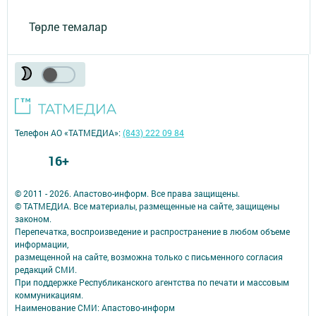
Төрле темалар
Телефон АО «ТАТМЕДИА»:
(843) 222 09 84
16+
© 2011 - 2026. Апастово-информ. Все права защищены.
© ТАТМЕДИА. Все материалы, размещенные на сайте, защищены
законом.
Перепечатка, воспроизведение и распространение в любом объеме
информации,
размещенной на сайте, возможна только с письменного согласия
редакций СМИ.
При поддержке Республиканского агентства по печати и массовым
коммуникациям.
Наименование СМИ: Апастово-информ