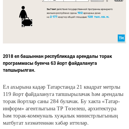
2018 ел башыннан республикада арендалы торак
программасы буенча 63 йорт файдалануга
тапшырылган.
Ел ахырына кадәр Татарстанда 21 квадрат метрлы
119 йорт файдалануга тапшырылачак һәм арендалы
торак йортлар саны 284 булачак. Бу хакта «Татар-
информ» агентлыгына ТР Төзелеш, архитектура
һәм торак-коммуналь хуҗалык министрлыгының
матбугат хезмәтеннән хәбәр иттеләр.