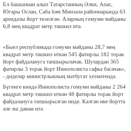
Ел башыннан алып Татарстанның Әлки, Апас,
Югары Ослан, Саба һәм Минзәлә районнарында 63
арендалы йорт төзелгән. Аларның гомуми мәйданы
6,8 мең квадрат метр тәшкил итә.
«Быел республикада гомуми мәйданы 28,7 мең
квадрат метр тәшкил иткән 545 фатирлы 182 торак
йорт файдалануга тапшырылачак. Шулардан 365
фатирлы 3 торак йорт Иннополиста сафка басачак»,
- диделәр министрлыкның матбугат хезмәтендә.
Бүгенге көндә Иннополиста гомуми мәйданы 2 264
квадрат метр тәшкил иткән 48 фатирлы торак йорт
файдалануга тапшырылган инде. Калган ике йортта
әле эш дәвам итә.