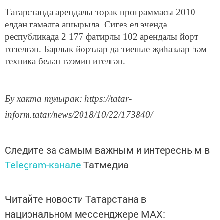
Татарстанда арендалы торак программасы 2010
елдан гамәлгә ашырыла. Сигез ел эчендә
республикада 2 177 фатирлы 102 арендалы йорт
төзелгән. Барлык йортлар да тиешле җиһазлар һәм
техника белән тәэмин ителгән.
Бу хакта тулырак: https://tatar-
inform.tatar/news/2018/10/22/173840/
Следите за самым важным и интересным в
Telegram-канале
Татмедиа
Читайте новости Татарстана в
национальном мессенджере MАХ: