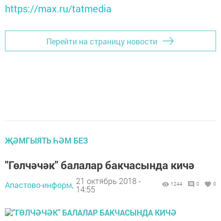
https://max.ru/tatmedia
Перейти на страницу новости
ҖӘМГЫЯТЬ ҺӘМ БЕЗ
"Гөлчәчәк" балалар бакчасында кичә
21 октябрь 2018 -
Апастово-информ,
1244
0
0
14:55