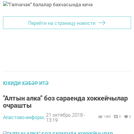
Перейти на страницу новости
ЮХИДИ ХӘБӘР ИТӘ
"Алтын алка" боз сараенда хоккейчылар
очрашты
21 октябрь 2018 -
Апастово-информ,
1463
0
0
13:19