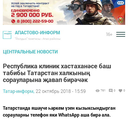
АПАСТОВО-ИНФОРМ
16+
"Йолдыз" газетасы - Апас районы
ЦЕНТРАЛЬНЫЕ НОВОСТИ
Республика клиник хастаханәсе баш
табибы Татарстан халкының
сорауларына җавап бирәчәк
Татар-информ,
22 октябрь 2018 - 15:59
761
0
0
Татарстанда яшәүче һәркем үзен кызыксындырган
сорауларны телефон яки WhatsApp аша бирә ала.