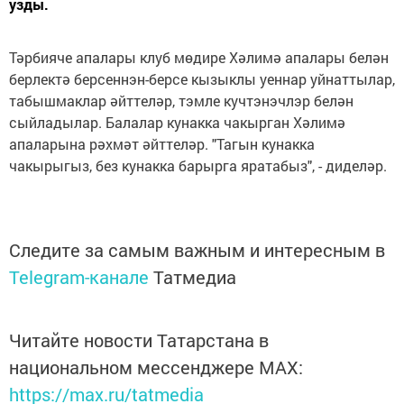
узды.
Тәрбияче апалары клуб мөдире Хәлимә апалары белән
берлектә берсеннэн-берсе кызыклы уеннар уйнаттылар,
табышмаклар әйттеләр, тэмле кучтэнэчлэр белән
сыйладылар. Балалар кунакка чакырган Хәлимә
апаларына рәхмәт әйттеләр. "Тагын кунакка
чакырыгыз, без кунакка барырга яратабыз", - диделәр.
Следите за самым важным и интересным в
Telegram-канале
Татмедиа
Читайте новости Татарстана в
национальном мессенджере MАХ:
https://max.ru/tatmedia