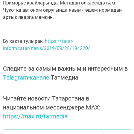
Приморье крайларында, Магадан өлкәсендә һәм
Чукотка автоном округында явым-төшем нормадан
артык яварга мөмкин.
Бу хакта тулырак:
https://tatar-
inform.tatar/news/2019/09/25/194220/
Следите за самым важным и интересным в
Telegram-канале
Татмедиа
Читайте новости Татарстана в
национальном мессенджере MАХ:
https://max.ru/tatmedia