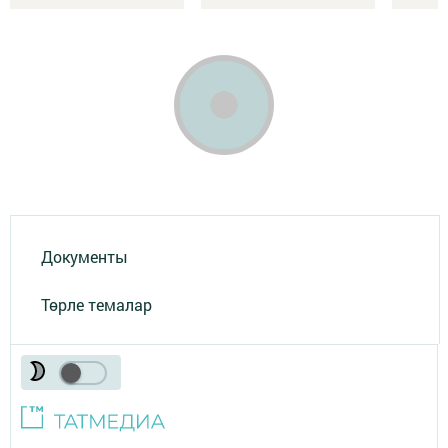
Документы
Төрле темалар