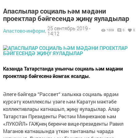
Апаслылар социаль һәм мәдәни
проектлар бәйгесендә җиңү яуладылар
25 сентябрь 2019 -
Апастово-информ,
1009
0
0
14:12
Казанда Татарстанда унынчы социаль һәм мәдәни
проектлар бәйгесенә йомгак ясалды.
Әлеге бәйгедә “Рассвет“ халыкка социаль ярдәм
күрсәтү комплекслы үзәге һәм Каратун мәктәбе
коллективлары катнашып, җиңү яуладылар. Алар
Татарстан Президенты Рөстәм Миңнеханов һәм
«ЛУКОЙЛ» ГАҖнең беренче вице-президенты Равил
Маганов катнашында үткән тантаналы чарада