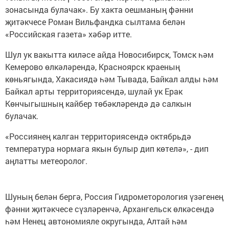
зонасында булачак». Бу хакта оешманың фәнни
җитәкчесе Роман Вильфандка сылтама белән
«Российская газета» хәбәр итте.
Шул ук вакытта киләсе айда Новосибирск, Томск һәм
Кемерово өлкәләрендә, Красноярск краеның
көньягында, Хакасиядә һәм Тывада, Байкал алды һәм
Байкал арты территориясендә, шулай ук Ерак
Көнчыгышның кайбер төбәкләрендә дә салкын
булачак.
«Россиянең калган территориясендә октябрьдә
температура нормага якын булыр дип көтелә», - дип
аңлатты метеоролог.
Шуның белән бергә, Россия Гидрометорология үзәгенең
фәнни җитәкчесе сүзләренчә, Архангельск өлкәсендә
һәм Ненец автономияле округында, Алтай һәм