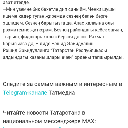
азат ителде.
–Мин үземне бик бәхетле дип саныйм. Чөнки шушы
яшемә кадәр туган җиремдә сезнең белән бергә
эшләдем. Сезнең барыгызга да, Апас халкына олы
рәхмәтемне җиткерәм. Безнең райондагы кебек эшчән,
тырыш, фидакарь халык беркая да юк. Рәхмәт
барыгызга да, – диде Рәшид Заһидуллин.
Рәшид Заһидуллинга “Татарстан Республикасы
алдындагы казанышлары өчен“ ордены тапшырылды.
Следите за самым важным и интересным в
Telegram-канале
Татмедиа
Читайте новости Татарстана в
национальном мессенджере MАХ: