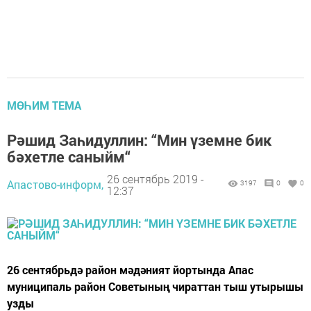
МӨҺИМ ТЕМА
Рәшид Заһидуллин: “Мин үземне бик
бәхетле саныйм“
26 сентябрь 2019 -
Апастово-информ,
3197
0
0
12:37
26 сентябрьдә район мәдәният йортында Апас
муниципаль район Советының чираттан тыш утырышы
узды