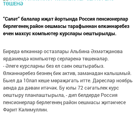
“Сәләт“ балалар иҗат йортында Россия пенсионерлар
берлегенең район оешмасы тарафыннан өлкәннәребез
өчен махсус компьютер курслары оештырылды.
Биредә өлкәннәр остазлары Альбина Әхмәтҗанова
ярдәмендә компьютер серләренә төшенәләр.
- Әлеге курсларны без ел саен оештырабыз.
Өлкәннәребез безнең бик актив, заманадан калышмый.
Быел да 10лап кеше мөрәҗәгать итте. Дәресләр ноябрь
аенда да дәвам итәчәк. Бу юлы 72 сәгатьлек курс
оештыру планлаштырыла, - дип белдерде Россия
пенсионерлар берлегенең район оешмасы җитәкчесе
Фәрит Кәлимуллин.