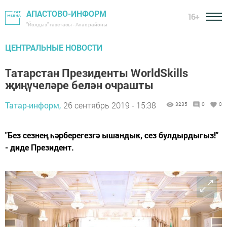
АПАСТОВО-ИНФОРМ
16+
"Йолдыз" газетасы - Апас районы
ЦЕНТРАЛЬНЫЕ НОВОСТИ
Татарстан Президенты WorldSkills
җиңүчеләре белән очрашты
Татар-информ,
26 сентябрь 2019 - 15:38
3235
0
0
"Без сезнең һәрберегезгә ышандык, сез булдырдыгыз!"
- диде Президент.