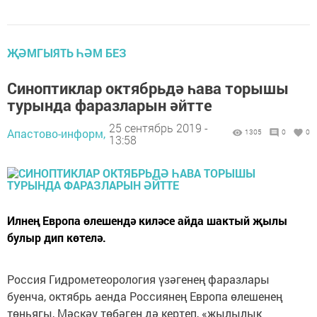
ҖӘМГЫЯТЬ ҺӘМ БЕЗ
Синоптиклар октябрьдә һава торышы
турында фаразларын әйтте
25 сентябрь 2019 -
Апастово-информ,
1305
0
0
13:58
Илнең Европа өлешендә киләсе айда шактый җылы
булыр дип көтелә.
Россия Гидрометеорология үзәгенең фаразлары
буенча, октябрь аенда Россиянең Европа өлешенең
төньягы, Мәскәү төбәген дә кертеп, «җылылык