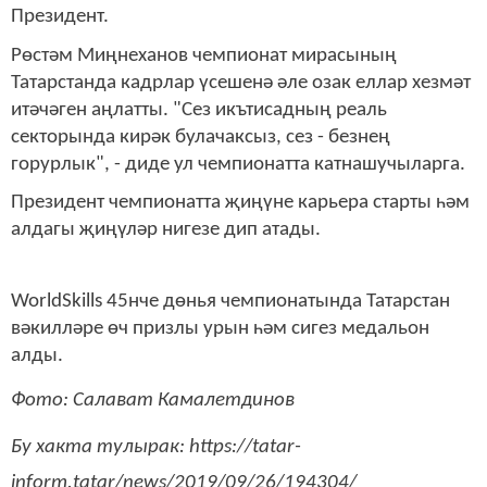
Президент.
Рөстәм Миңнеханов чемпионат мирасының
Татарстанда кадрлар үсешенә әле озак еллар хезмәт
итәчәген аңлатты. "Сез икътисадның реаль
секторында кирәк булачаксыз, сез - безнең
горурлык", - диде ул чемпионатта катнашучыларга.
Президент чемпионатта җиңүне карьера старты һәм
алдагы җиңүләр нигезе дип атады.
WorldSkills 45нче дөнья чемпионатында Татарстан
вәкилләре өч призлы урын һәм сигез медальон
алды.
Фото: Салават Камалетдинов
Бу хакта тулырак: https://tatar-
inform.tatar/news/2019/09/26/194304/