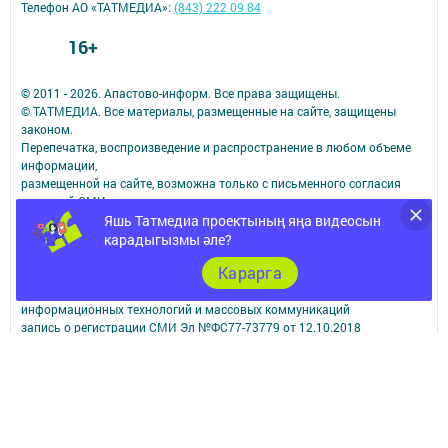
Телефон АО «ТАТМЕДИА»:
(843) 222 09 84
16+
© 2011 - 2026. Апастово-информ. Все права защищены.
© ТАТМЕДИА. Все материалы, размещенные на сайте, защищены
законом.
Перепечатка, воспроизведение и распространение в любом объеме
информации,
размещенной на сайте, возможна только с письменного согласия
редакций СМИ.
При поддержке Республиканского агентства по печати и массовым
Яшь Татмедиа проектының яңа видеосын
коммуникациям.
карадыгызмы әле?
Наименование СМИ: Апастово-информ
Карарга
СМИ зарегистрировано Федеральной службой по надзору в сфере
связи,
информационных технологий и массовых коммуникаций
запись о регистрации СМИ Эл №ФС77-73779 от 12.10.2018
зарегистрировано Федеральной службой по надзору в сфере связи,
информационных технологий и массовых коммуникаций
ФИО главного редактора: Сунгатуллина Гульнара Рустамовна
Адрес редакции: 422350, Россиийская Федерация, Республика
Татарстан, Апастовский район, п.г.т. Апастово, ул. Молодежная, д. 1
Телефон редакции: (84376) 2-13-66. Электронная почта редакции: