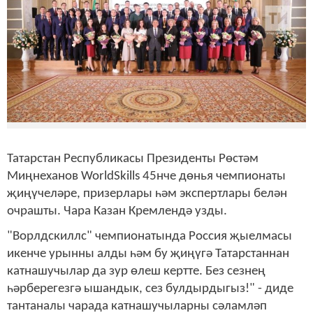
Татарстан Республикасы Президенты Рөстәм
Миңнеханов WorldSkills 45нче дөнья чемпионаты
җиңүчеләре, призерлары һәм экспертлары белән
очрашты. Чара Казан Кремлендә узды.
"Ворлдскиллс" чемпионатында Россия җыелмасы
икенче урынны алды һәм бу җиңүгә Татарстаннан
катнашучылар да зур өлеш кертте. Без сезнең
һәрберегезгә ышандык, сез булдырдыгыз!" - диде
тантаналы чарада катнашучыларны сәламләп