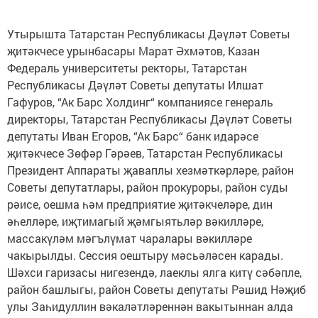
Утырышта Татарстан Республикасы Дәүләт Советы
җитәкчесе урынбасары Марат Әхмәтов, Казан
Федераль университеты ректоры, Татарстан
Республикасы Дәүләт Советы депутаты Илшат
Гафуров, “Ак Барс Холдинг“ компаниясе генераль
директоры, Татарстан Республикасы Дәүләт Советы
депутаты Иван Егоров, “Ак Барс“ банк идарәсе
җитәкчесе Зөфәр Гәрәев, Татарстан Республикасы
Президент Аппараты җаваплы хезмәткәрләре, район
Советы депутатлары, район прокуроры, район суды
рәисе, оешма һәм предприятие җитәкчеләре, дин
әһелләре, иҗтимагый җәмгыятьләр вәкилләре,
массакүләм мәгълүмат чаралары вәкилләре
чакырылды. Сессия оештыру мәсьәләсен карады.
Шәхси гаризасы нигезендә, лаеклы ялга китү сәбәпле,
район башлыгы, район Советы депутаты Рәшид Нәҗиб
улы Заһидуллин вәкаләтләреннән вакытыннан алда