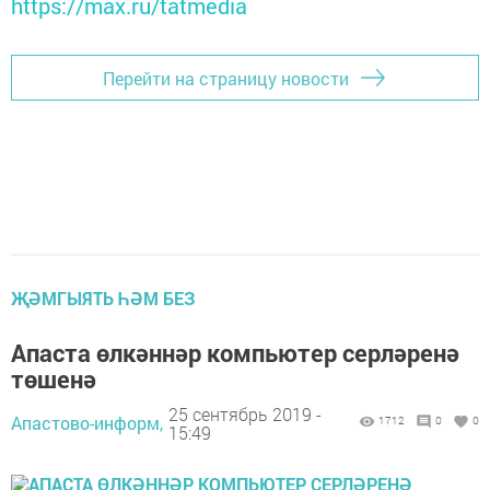
https://max.ru/tatmedia
Перейти на страницу новости
ҖӘМГЫЯТЬ ҺӘМ БЕЗ
Апаста өлкәннәр компьютер серләренә
төшенә
25 сентябрь 2019 -
Апастово-информ,
1712
0
0
15:49