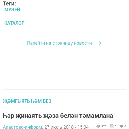
Теги:
МУЗЕЙ
КАТАЛОГ
Перейти на страницу новости
ҖӘМГЫЯТЬ ҺӘМ БЕЗ
Һәр җинаять җәза белән тәмамлана
Апастово-информ,
27 июль 2018 - 15:34
970
0
0