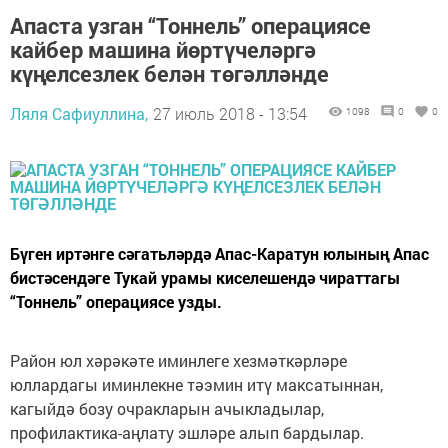
Апаста узган “Тоннель” операциясе
кайбер машина йөртүчеләргә
күңелсезлек белән төгәлләнде
Ляля Сафиуллина,
27 июль 2018 - 13:54
1098
0
0
Бүген иртәнге сәгатьләрдә Апас-Каратун юлының Апас
бистәсендәге Тукай урамы киселешендә чираттагы
“Тоннель” операциясе узды.
Район юл хәрәкәте иминлеге хезмәткәрләре
юллардагы иминлекне тәэмин итү максатыннан,
кагыйдә бозу очракларын ачыкладылар,
профилактика-аңлату эшләре алып бардылар.