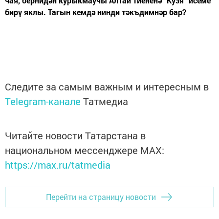
чая, бернидән курыкмаучы Алтай тиененә “Кузя” исеме
бирү яклы. Тагын кемдә нинди тәкъдимнәр бар?
Следите за самым важным и интересным в
Telegram-канале
Татмедиа
Читайте новости Татарстана в
национальном мессенджере MАХ:
https://max.ru/tatmedia
Перейти на страницу новости