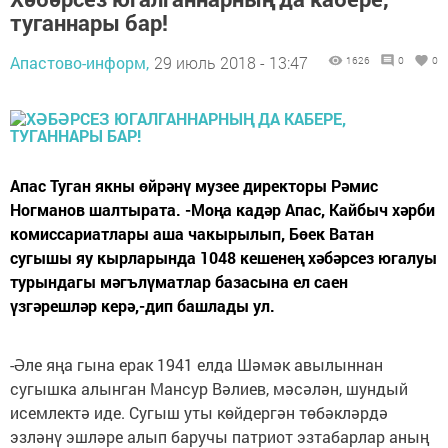
туганнары бар!
Апастово-информ,
29 июль 2018 - 13:47
1626
0
0
Апас Туган якны өйрәнү музее директоры Рәмис
Ногманов шалтырата. -Моңа кадәр Апас, Кайбыч хәрби
комиссариатлары аша чакырылып, Бөек Ватан
сугышы яу кырларында 1048 кешенең хәбәрсез югалуы
турындагы мәгълүматлар базасына ел саен
үзгәрешләр керә,-дип башлады ул.
-Әле яңа гына ерак 1941 елда Шәмәк авылыннан
сугышка алынган Мансур Вәлиев, мәсәлән, шундый
исемлектә иде. Сугыш уты көйдергән төбәкләрдә
эзләнү эшләре алып баручы патриот эзтабарлар аның