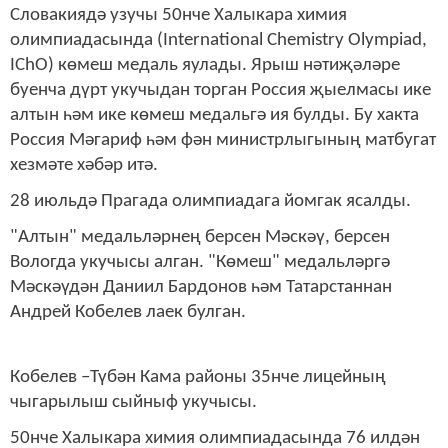
Словакиядә узучы 50нче Халыкара химия
олимпиадасында (International Chemistry Olympiad,
IChO) көмеш медаль яулады. Ярыш нәтиҗәләре
буенча дүрт укучыдан торган Россия җыелмасы ике
алтын һәм ике көмеш медальгә ия булды. Бу хакта
Россия Мәгариф һәм фән министрлыгының матбугат
хезмәте хәбәр итә.
28 июльдә Прагада олимпиадага йомгак ясалды.
"Алтын" медальләрнең берсен Мәскәү, берсен
Вологда укучысы алган. "Көмеш" медальләргә
Мәскәүдән Даниил Бардонов һәм Татарстаннан
Андрей Кобелев лаек булган.
Кобелев –Түбән Кама районы 35нче лицейның
чыгарылыш сыйныф укучысы.
50нче Халыкара химия олимпиадасында 76 илдән