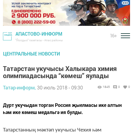
АПАСТОВО-ИНФОРМ
16+
"Йолдыз" газетасы - Апас районы
ЦЕНТРАЛЬНЫЕ НОВОСТИ
Татарстан укучысы Халыкара химия
олимпиадасында “көмеш” яулады
Татар-информ,
30 июль 2018 - 09:30
1845
0
0
Дүрт укучыдан торган Россия җыелмасы ике алтын
һәм ике көмеш медальгә ия булды.
Татарстанның мәктәп укучысы Чехия һәм