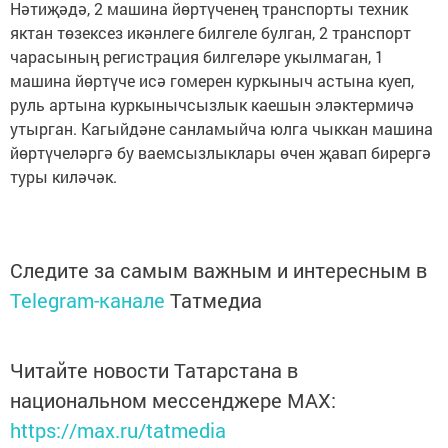
Нәтиҗәдә, 2 машина йөртүченең транспорты техник
яктан төзексез икәнлеге билгеле булган, 2 транспорт
чарасының регистрация билгеләре укылмаган, 1
машина йөртүче исә гомерен куркыныч астына куеп,
руль артына куркынычсызлык каешын эләктермичә
утырган. Кагыйдәне санламыйча юлга чыккан машина
йөртүчеләргә бу ваемсызлыклары өчен җавап бирергә
туры киләчәк.
Следите за самым важным и интересным в
Telegram-канале
Татмедиа
Читайте новости Татарстана в
национальном мессенджере MАХ:
https://max.ru/tatmedia