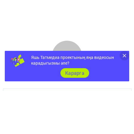
Яшь Татмедиа проектының яңа видеосын
карадыгызмы әле?
Карарга
Документы
Төрле темалар