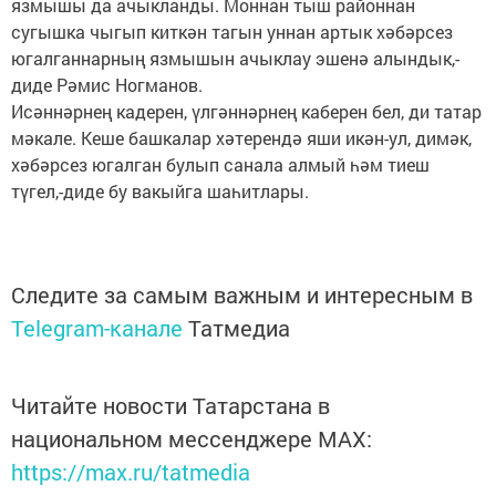
язмышы да ачыкланды. Моннан тыш районнан
сугышка чыгып киткән тагын уннан артык хәбәрсез
югалганнарның язмышын ачыклау эшенә алындык,-
диде Рәмис Ногманов.
Исәннәрнең кадерен, үлгәннәрнең каберен бел, ди татар
мәкале. Кеше башкалар хәтерендә яши икән-ул, димәк,
хәбәрсез югалган булып санала алмый һәм тиеш
түгел,-диде бу вакыйга шаһитлары.
Следите за самым важным и интересным в
Telegram-канале
Татмедиа
Читайте новости Татарстана в
национальном мессенджере MАХ:
https://max.ru/tatmedia