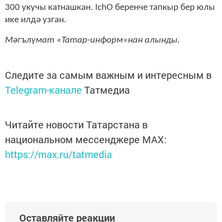
300 укучы катнашкан. IchO беренче тапкыр бер юлы
ике илдә узган.
Мәгълүмат «Татар-информ»нан алынды.
Следите за самым важным и интересным в
Telegram-канале
Татмедиа
Читайте новости Татарстана в
национальном мессенджере MАХ:
https://max.ru/tatmedia
Оставляйте реакции