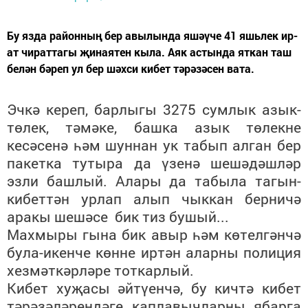
Бу язда районның бер авылында яшәүче 41 яшьлек ир-
ат чираттагы җинаятен кыла. Аяк астында яткан таш
белән бәреп ул бер шәхси кибет тәрәзәсен вата.
Эчкә кереп, барлыгы 3275 сумлык азык-
төлек, тәмәке, башка азык төлекне
кесәсенә һәм шуннан ук табып алган бер
пакетка тутыра да үзенә шешәдәшләр
эзли башлый. Алары да табыла тагын-
кибеттән урлап алып чыккан берничә
аракы шешәсе бик тиз бушый...
Махмыры гына бик авыр һәм көтелгәнчә
була-икенче көнне иртән аларны полиция
хезмәткәрләре тоткарлый.
Кибет хуҗасы әйтүенчә, бу кичтә кибет
тәрәзәләрендәге каплавычларны ябарга