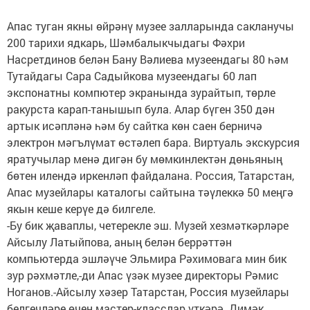
Апас туган якны өйрәнү музее залларында сакланучы
200 тарихи ядкарь, Шәмбалыкчыдагы Фәхри
Насретдинов белән Бану Вәлиева музеендагы 80 һәм
Тутайдагы Сара Садыйкова музеендагы 60 лап
экспонатны компютер экранында зурайтып, төрле
ракурста карап-танышып була. Алар бүген 350 дән
артык исәпләнә һәм бу сайтка көн саен берничә
электрон мәгълүмат өстәлеп бара. Виртуаль экскурсия
яратучылар менә дигән бу мөмкинлектән дөньяның
бөтен илендә иркенләп файдалана. Россия, Татарстан,
Апас музейлары каталогы сайтына тәүлеккә 50 меңгә
якын кеше керүе дә билгеле.
-Бу бик җаваплы, четерекле эш. Музей хезмәткәрләре
Айсылу Латыйпова, аның белән беррәттән
компьютерда эшләүче Эльмира Рәхимовага мин бик
зур рәхмәтле,-ди Апас үзәк музее директоры Рәмис
Ноганов.-Айсылу хәзер Татарстан, Россия музейлары
белгечләре өчен мастер-класслар үткәрә. Димәк,