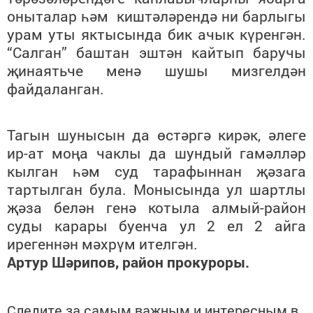
оныталар һәм киштәләрендә ни барлыгы
урам уты яктысында бик ачык күренгән.
“Салган” баштан эштән кайтып баручы
җинаятьче менә шушы мизгелдән
файдаланган.
Тагын шунысын да өстәргә кирәк, әлеге
ир-ат моңа чаклы да шундый гамәлләр
кылган һәм суд тарафыннан җәзага
тартылган була. Монысында ул шартлы
җәза белән генә котыла алмый-район
суды карары буенча ул 2 ел 2 айга
ирегеннән мәхрүм ителгән.
Артур Шәрипов, район прокуроры.
Следите за самым важным и интересным в