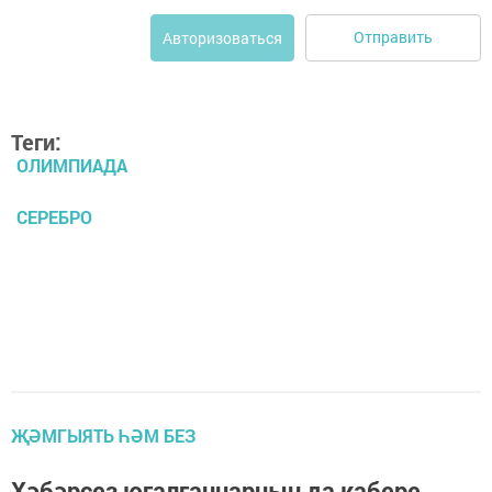
Отправить
Авторизоваться
Теги:
ОЛИМПИАДА
СЕРЕБРО
ҖӘМГЫЯТЬ ҺӘМ БЕЗ
Хәбәрсез югалганнарның да кабере,