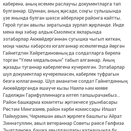
каберенә, аның исемен раслаучы документларга тап
булганнар. Шуннан, аның җәсаде, соңгы сулышында
үзе янында булган шәхси әйберләре районга кайтты.
Герой туган авылы зиратында зурлап җирләнде. Инде
менә яңа хәбәр алдык-Смоленск якларында
эзтабарлар Аюкөйдергәннән сугышка чыгып киткән,
моңа чаклы хәбәрсез югалганнар исемлегендә йөргән
Гайнетдтин Хәйретдиновның да солдатларга бирелә
торган “Үлем медальонын” табып алганнар. Аның
җәзады туганнар каберлегенә күчерелгән. Эзтабарлар
шул документлар күчерелмәсен, каберлек туфрагын
безгә юллаганнар. Шул аманәтне солдат Гайнетдинның
Аюкөйдергәндә яшәүче кызы Наилә һәм кияве
Гаделҗан Гарифуллиннарга илтеп тапшырачакбыз...
Район башкарма комитеты җитәкчесе урынбасары
Рөстәм Мингазиев, район хәрби комиссары Илшат
Паймурзин, Чирмешән авыл җирлеге башлыгы Айрат
Зиннәтуллин, авыл ветераннар Советы рәисе Гөлфизә
Зыятдинова, башка авылдашлары катнашында бу