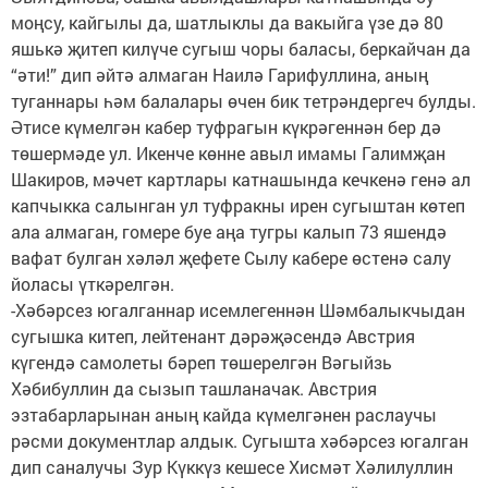
моңсу, кайгылы да, шатлыклы да вакыйга үзе дә 80
яшькә җитеп килүче сугыш чоры баласы, беркайчан да
“әти!” дип әйтә алмаган Наилә Гарифуллина, аның
туганнары һәм балалары өчен бик тетрәндергеч булды.
Әтисе күмелгән кабер туфрагын күкрәгеннән бер дә
төшермәде ул. Икенче көнне авыл имамы Галимҗан
Шакиров, мәчет картлары катнашында кечкенә генә ал
капчыкка салынган ул туфракны ирен сугыштан көтеп
ала алмаган, гомере буе аңа тугры калып 73 яшендә
вафат булган хәләл җефете Сылу кабере өстенә салу
йоласы үткәрелгән.
-Хәбәрсез югалганнар исемлегеннән Шәмбалыкчыдан
сугышка китеп, лейтенант дәрәҗәсендә Австрия
күгендә самолеты бәреп төшерелгән Вәгыйзь
Хәбибуллин да сызып ташланачак. Австрия
эзтабарларынан аның кайда күмелгәнен раслаучы
рәсми документлар алдык. Сугышта хәбәрсез югалган
дип саналучы Зур Күккүз кешесе Хисмәт Хәлилуллин