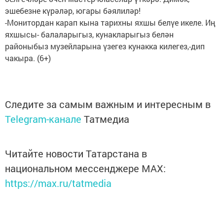
эшебезне күрәләр, югары бәялиләр!
-Монитордан карап кына тарихны яхшы белүе икеле. Иң
яхшысы- балаларыгыз, кунакларыгыз белән
районыбыз музейларына үзегез кунакка килегез,-дип
чакыра. (6+)
Следите за самым важным и интересным в
Telegram-канале
Татмедиа
Читайте новости Татарстана в
национальном мессенджере MАХ:
https://max.ru/tatmedia