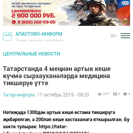
АПАСТОВО-ИНФОРМ
16+
"Йолдыз" газетасы - Апас районы
ЦЕНТРАЛЬНЫЕ НОВОСТИ
Татарстанда 4 меңнән артык кеше
күчмә сырхауханәләрдә медицина
тикшерүе үтте
Татар-информ,
11 октябрь 2019 - 09:20
1317
0
0
Нәтиҗәдә 1300дән артык кеше өстәмә тикшерүгә
җибәрелгән, ә 200ләп кеше хастаханәгә яткырылган. Бу
хакта тулырак: https://tatar-