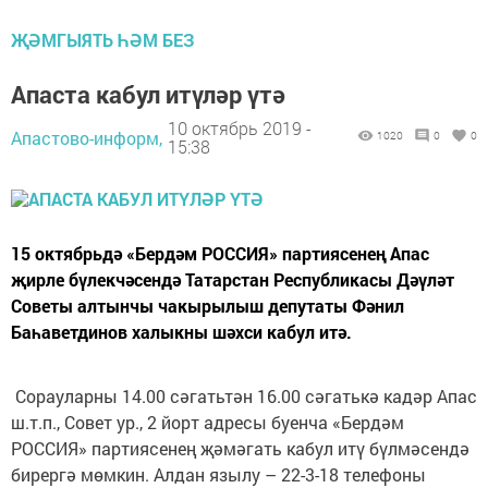
ҖӘМГЫЯТЬ ҺӘМ БЕЗ
Апаста кабул итүләр үтә
10 октябрь 2019 -
Апастово-информ,
1020
0
0
15:38
15 октябрьдә «Бердәм РОССИЯ» партиясенең Апас
җирле бүлекчәсендә Татарстан Республикасы Дәүләт
Советы алтынчы чакырылыш депутаты Фәнил
Баһаветдинов халыкны шәхси кабул итә.
Сорауларны 14.00 сәгатьтән 16.00 сәгатькә кадәр Апас
ш.т.п., Совет ур., 2 йорт адресы буенча «Бердәм
РОССИЯ» партиясенең җәмәгать кабул итү бүлмәсендә
бирергә мөмкин. Алдан язылу – 22-3-18 телефоны