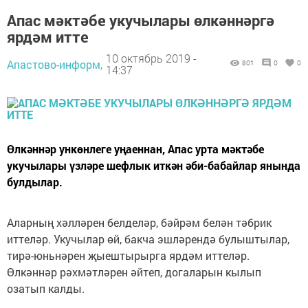
Апас мәктәбе укучылары өлкәннәргә
ярдәм итте
10 октябрь 2019 -
Апастово-информ,
801
0
0
14:37
Өлкәннәр ункөнлеге уңаеннан, Апас урта мәктәбе
укучылары үзләре шефлык иткән әби-бабайлар янында
булдылар.
Аларның хәлләрен белделәр, бәйрәм белән тәбрик
иттеләр. Укучылар өй, бакча эшләрендә булыштылар,
тирә-юньнәрен җыештырырга ярдәм иттеләр.
Өлкәннәр рәхмәтләрен әйтеп, догаларын кылып
озатып калды.