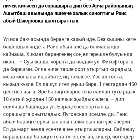
ничек киләсен дә сорашырга дип без Арча районының
Ашытбаш авылында яшәүче халык синоптигы Рәис
абый Шәкүровка шалтыраттык
Ул исә бакчасында бәрәңге казый иде. Без кышны көтә
башладык инде, ә Рәис абый әле дә бакчасында
кайнаша. Хикмәт бәрәңгенең соң өлгерешле булуында
икән. – Суыкка да, корыга да чыдам ул. Фитофторага
да бирешми. Әллә ничә төрле сорт утыртып карадым,
менә монысы иң әйбәте, иң тәмлесе. Үзе ал төстә,
кызыл күзле. Ел да күп итеп уңыш бирә. 1 гектардан 450
центнер чыга. Эре бәрәңгеләрне генә сайлап тутырдык.
10 сутый җирдән 150 капчык җыйдык әлегә, – дип
сөйли дә башлады ул. Бәрәңгенең сортын да
сорашырга онытмадык. Луговская исемле, ди. Рәис
абый бәрәңге орлыгын аның алмасыннан үзе әзерли.
Ел да март аенда үсенте өчен утырта аларны. Сөйләшү
барышында бәрәңге генә түгел, суган, кишер, чөгендер