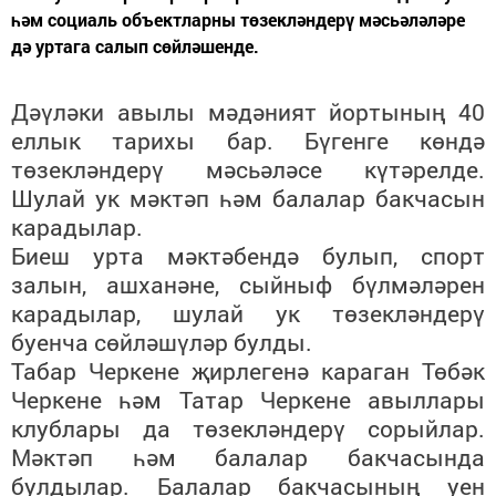
һәм социаль объектларны төзекләндерү мәсьәләләре
дә уртага салып сөйләшенде.
Дәүләки авылы мәдәният йортының 40
еллык тарихы бар. Бүгенге көндә
төзекләндерү мәсьәләсе күтәрелде.
Шулай ук мәктәп һәм балалар бакчасын
карадылар.
Биеш урта мәктәбендә булып, спорт
залын, ашханәне, сыйныф бүлмәләрен
карадылар, шулай ук төзекләндерү
буенча сөйләшүләр булды.
Табар Черкене җирлегенә караган Төбәк
Черкене һәм Татар Черкене авыллары
клублары да төзекләндерү сорыйлар.
Мәктәп һәм балалар бакчасында
булдылар. Балалар бакчасының уен