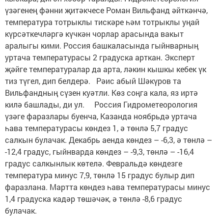
үзәгенең фәнни җитәкчесе Роман Вильфанд әйткәнчә,
температура тотрыклы тискәре һәм тотрыклы уңай
күрсәткечләргә күчкән чорлар арасында вакыт
аралыгы кими. Россия башкаласында гыйнварның
уртача температурасы 2 градуска арткан. Эксперт
җәйге температуралар да арта, ләкин кышкы кебек үк
тиз түгел, дип белдерә. Рәис абый Шәкүров та
Вильфандның сүзен куәтли. Көз соңга кала, яз иртә
килә башлады, ди ул. Россия Гидрометеорология
үзәге фаразлары буенча, Казанда ноябрьдә уртача
һава температурасы көндез 1, ә төнлә 5,7 градус
салкын булачак. Декабрь аенда көндез – -6,3, ә төнлә –
-12,4 градус, гыйнварда көндез – -9,3, төнлә – -16,4
градус салкынлык көтелә. Февральдә көндезге
температура минус 7,9, төнлә 15 градус булыр дип
фаразлана. Мартта көндез һава температурасы минус
1,4 градуска кадәр төшәчәк, ә төнлә -8,6 градус
булачак.