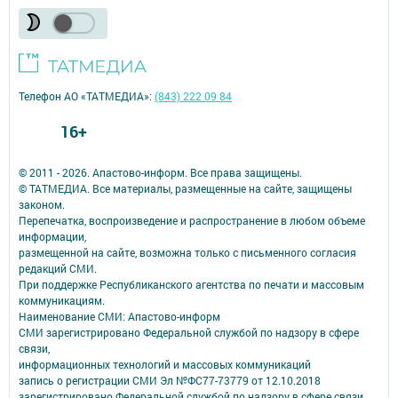
Телефон АО «ТАТМЕДИА»:
(843) 222 09 84
16+
© 2011 - 2026. Апастово-информ. Все права защищены.
© ТАТМЕДИА. Все материалы, размещенные на сайте, защищены
законом.
Перепечатка, воспроизведение и распространение в любом объеме
информации,
размещенной на сайте, возможна только с письменного согласия
редакций СМИ.
При поддержке Республиканского агентства по печати и массовым
коммуникациям.
Наименование СМИ: Апастово-информ
СМИ зарегистрировано Федеральной службой по надзору в сфере
связи,
информационных технологий и массовых коммуникаций
запись о регистрации СМИ Эл №ФС77-73779 от 12.10.2018
зарегистрировано Федеральной службой по надзору в сфере связи,