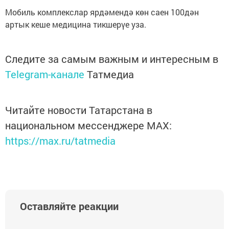
Мобиль комплекслар ярдәмендә көн саен 100дән
артык кеше медицина тикшерүе уза.
Следите за самым важным и интересным в
Telegram-канале
Татмедиа
Читайте новости Татарстана в
национальном мессенджере MАХ:
https://max.ru/tatmedia
Оставляйте реакции