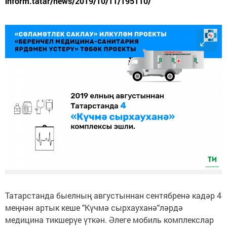
inform.tatar/news/2019/10/11/195110/
Татарстанда быелның августыннан сентябренә кадәр 4
меңнән артык кеше "Күчмә сырхауханә"ләрдә
медицина тикшерүе үткән. Әлеге мобиль комплекслар