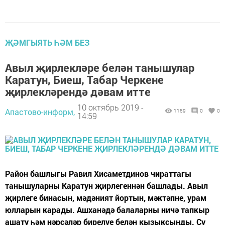
ҖӘМГЫЯТЬ ҺӘМ БЕЗ
Авыл җирлекләре белән танышулар
Каратун, Биеш, Табар Черкене
җирлекләрендә дәвам итте
10 октябрь 2019 -
Апастово-информ,
1159
0
0
14:59
Район башлыгы Равил Хисаметдинов чираттагы
танышуларны Каратун җирлегеннән башлады. Авыл
җирлеге бинасын, мәдәният йортын, мәктәпне, урам
юлларын карады. Ашханәдә балаларны ничә тапкыр
ашату һәм нәрсәләр бирелүе белән кызыксынды. Су