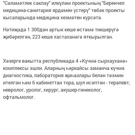
"Сәламәтлек саклау" илкүләм проектының "Беренчел
медицина-санитария ярдәмен үстерү" төбәк проекты
кысаларында медицина хезмәтен күрсәтә.
Нәтиҗәдә 1 300дән артык кеше өстәмә тикшерүгә
җибәрелгән, 223 кеше хастаханәгә яткырылган.
Хәзерге вакытта республикада 4 «Күчмә сырхауханә»
комплексы эшли. Аларның һәркайсы заманча күчмә
диагностика, лаборатория җиһазлары белән тәэмин
ителгән һәм 6 кабинеттан тора, шул исәптән - терапевт,
невролог, уролог, хирург, акушер-гинеколог,
офтальмолог.