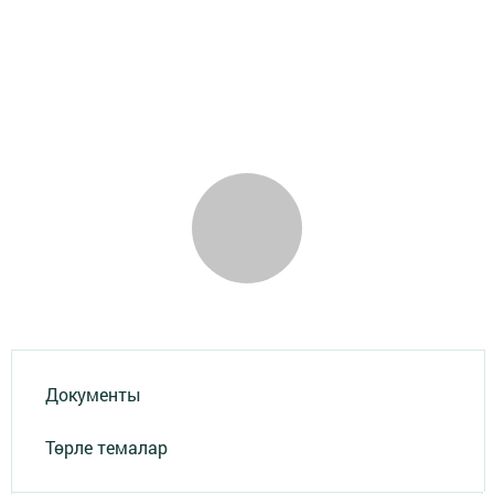
Документы
Төрле темалар