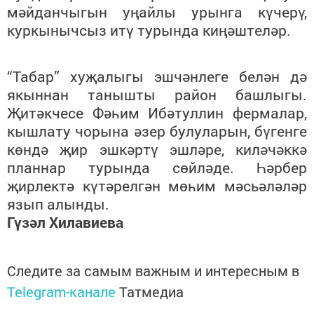
мәйданчыгын уңайлы урынга күчерү,
куркынычсыз итү турында киңәштеләр.
“Табар” хуҗалыгы эшчәнлеге белән дә
якыннан танышты район башлыгы.
Җитәкчесе Фәһим Ибәтуллин фермалар,
кышлату чорына әзер булуларын, бүгенге
көндә җир эшкәртү эшләре, киләчәккә
планнар турында сөйләде. Һәрбер
җирлектә күтәрелгән мөһим мәсьәләләр
язып алынды.
Гүзәл Хилавиева
Следите за самым важным и интересным в
Telegram-канале
Татмедиа