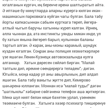
югалганын күргәч, иң беренче иренә шалтыратып әйтә.
Ә иптәше бу минутларда аларны күрергә килгән икән -
машинасын парковкага куйган чагы булган. Бала табу
йорты капкасыннан сабыен курткага төреп, йөгерә-
атлый чыгып баручы хатынны күреп калган. Ирнең,
әллә чыннан да, ата инстинкты уянды микән инде, ул
бу хатын янына йөгереп барып, кулыннан баланы
тартып алган. Ә карак, аны-моны карамый, шундук
күздән югалган. Соңрак аны полиция хезмәткәрләре
үзе яшәгән Ленин-Кузнецк автовокзалында кулга
алганнар. Хатын дөресен сөйләп биргән. "Малай
таптым дип, иремне сөендерергә теләдем",- дигән.
Югыйсә, моңа кадәр ул аны авырлымын, дип алдап
яшәгән. Бала табу вакыты җитте дип, Кемерово
шәһәренә юлланган. Моннан исә "малай туды!" дәгән
"шатлыклы" хәбәрне сөйгәненә телефон аша җиткергән.
Менә шул ният белән кеше бәхетен урлап, үзенекен
төземәкче булган. Хатынга хәзер психиатр тикшеренүе