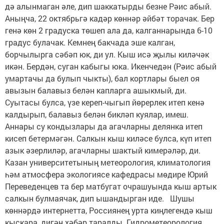
дә алынмаган әле, дип шаккатырды безне Рәис абый.
Аныңча, 22 октябрьгә кадәр көннәр әйбәт торачак. Бер
генә көн 2 градуска төшеп ала да, калганнарында 6-10
градус булачак. Кемнең бакчада эше калган,
борчылырга сәбәп юк, ди ул. Кыш исә җылы киләчәк
икән. Бердән, суган кабыгы юка. Икенчедән (Рәис абый
умартачы да булып чыкты), бал кортлары быел оя
авызын балавыз белән капларга ашыкмый, ди.
Суытасы булса, үзе кереп-чыгып йөрерлек итеп кенә
калдырып, балавыз белән бикләп куялар, имеш.
Аннары су кондызлары да агачларны делянка итеп
кисеп бетермәгән. Салкын кыш киләсе булса, күп итеп
азык әзерлиләр, агачларны шактый кимерәләр, ди.
Казан университетының метеорология, климатология
һәм атмосфера экологиясе кафедрасы мөдире Юрий
Переведенцев та бер матбугат очрашуында кыш артык
салкын булмаячак, дип ышандырган иде. Шушы
көннәрдә интернетта, Россиянең урта киңлегендә кыш
кыскара, дигән хәбәр таралды. Гидрометеорология