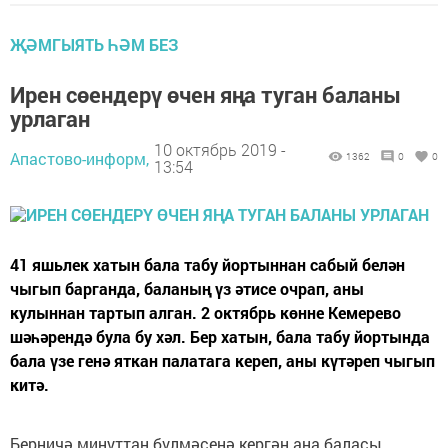
ҖӘМГЫЯТЬ ҺӘМ БЕЗ
Ирен сөендерү өчен яңа туган баланы
урлаган
10 октябрь 2019 -
Апастово-информ,
1362
0
0
13:54
41 яшьлек хатын бала табу йортыннан сабый белән
чыгып барганда, баланың үз әтисе очрап, аны
кулыннан тартып алган. 2 октябрь көнне Кемерево
шәһәрендә була бу хәл. Бер хатын, бала табу йортында
бала үзе генә яткан палатага кереп, аны күтәреп чыгып
китә.
Берничә минуттан бүлмәсенә кергән ана баласы