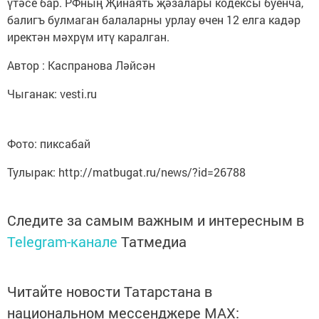
үтәсе бар. РФның Җинаять җәзалары кодексы буенча,
балигъ булмаган балаларны урлау өчен 12 елга кадәр
иректән мәхрүм итү каралган.
Автор : Каспранова Ләйсән
Чыганак: vesti.ru
Фото: пиксабай
Тулырак: http://matbugat.ru/news/?id=26788
Следите за самым важным и интересным в
Telegram-канале
Татмедиа
Читайте новости Татарстана в
национальном мессенджере MАХ: