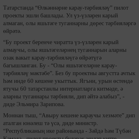
Татарстанда “Өлкәннәрне карау-тәрбияләү” пилот
проекты эшли башлады. Ул үз-үзләрен карый
алмаган, олы яшьтәге туганнарны дөрес тәрбияләргә
өйрәтә.
“Бу проект беренче чиратта үз-үзләрен карый
алмаучы, олы яшьтәгеләрнең туганнарын аларны
озак вакыт карау-тәрбияләүгә өйрәтүгә
багышланган. Бу - “Олы яшьтәгеләрне карау-
тәрбияләү мәктәбе”. Без бу проектны августта ачтык
һәм инде 60 кешене укыттык. Ягъни, урын өстендә
ятучы 60 татарстанлы интернатларга китмәде, ә
аларны туганнары тәрбияли, дип әйтә алабыз”, -
диде Эльмира Зарипова.
Моннан тыш, “Авыру кешене караучы хезмәте” дип
аталган юнәлеш тә үсә, диде министр.
“Республиканың ике районында - Зәйдә һәм Түбән
Камада - пилот проекты буларак эшләп китте.