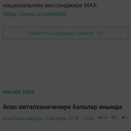
национальном мессенджере MАХ:
https://max.ru/tatmedia
Перейти на страницу новости
МӨҺИМ ТЕМА
Апас китапханәчеләре балалар янында
Апастово-информ,
2 октябрь 2018 - 13:46
903
0
0