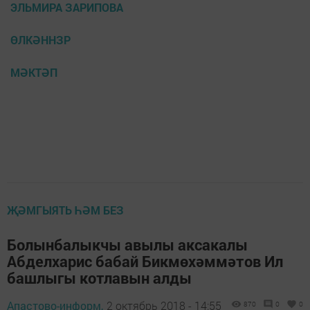
ЭЛЬМИРА ЗАРИПОВА
ӨЛКӘННЗР
МӘКТӘП
ҖӘМГЫЯТЬ ҺӘМ БЕЗ
Болынбалыкчы авылы аксакалы
Абделхарис бабай Бикмөхәммәтов Ил
башлыгы котлавын алды
Апастово-информ,
2 октябрь 2018 - 14:55
870
0
0