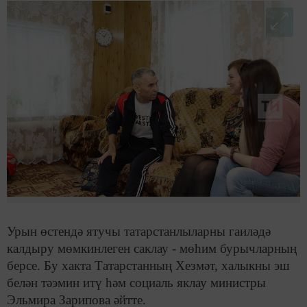
Урын өстендә ятучы татарстанлыларны гаиләдә
калдыру мөмкинлеген саклау - мөһим бурычларның
берсе. Бу хакта Татарстанның Хезмәт, халыкны эш
белән тәэмин итү һәм социаль яклау министры
Эльмира Зарипова әйтте.