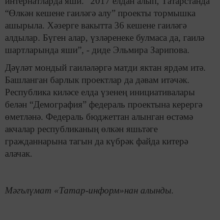
интернатларда яши. “2017 елдан алып, Татарстанда
“Өлкән кешене гаиләгә алу” проекты тормышка
ашырыла. Хәзерге вакытта 36 кешене гаиләгә
алдылар. Бүген алар, үзләренеке булмаса да, гаилә
шартларында яши”, - диде Эльмира Зарипова.
Дәүләт мондый гаиләләргә матди яктан ярдәм итә.
Башланган барлык проектлар да дәвам итәчәк.
Республика киләсе елда үзенең инициативалары
белән “Демография” федераль проектына керергә
өметләнә. Федераль бюджеттан алынган өстәмә
акчалар республиканың өлкән яшьтәге
гражданнарына тагын да күбрәк файда китерә
алачак.
Мәгълүмат «Татар-информ»нан алынды.