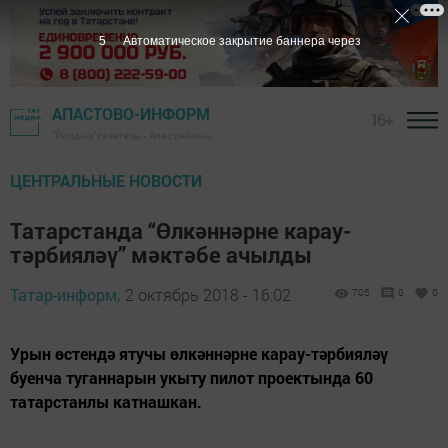
4
Автоматическое закрытие баннера через
АПАСТОВО-ИНФОРМ
16+
"Йолдыз" газетасы - Апас районы
ЦЕНТРАЛЬНЫЕ НОВОСТИ
Татарстанда “Өлкәннәрне карау-
тәрбияләү” мәктәбе ачылды
Татар-информ,
2 октябрь 2018 - 16:02
705
0
0
Урын өстендә ятучы өлкәннәрне карау-тәрбияләү
буенча туганнарын укыту пилот проектында 60
татарстанлы катнашкан.