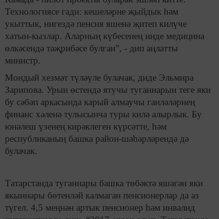
Технологиясе гади: кешеләрне җыйдык һәм
укыттык, нигездә пенсия яшенә җитеп килүче
хатын-кызлар. Аларның күбесенең инде медицина
өлкәсендә тәҗрибәсе булган”, - дип аңлатты
министр.
Мондый хезмәт түләүле булачак, диде Эльмира
Зарипова. Урын өстендә ятучы туганнарын теге яки
бу сәбәп аркасында карый алмаучы гаиләләрнең
финанс хәленә тулысынча туры килә алырлык. Бу
юнәлеш үзенең кирәклеген күрсәтте, һәм
республиканың башка район-шәһәрләрендә дә
булачак.
Татарстанда туганнары башка төбәктә яшәгән яки
якыннары бөтенләй калмаган пенсионерлар да аз
түгел. 4,5 меңнән артык пенсионер һәм инвалид