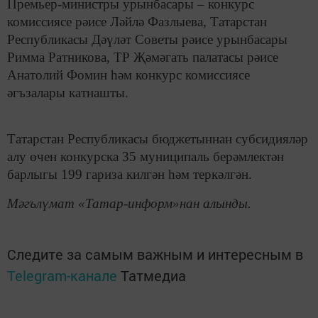
Премьер-министры урынбасары – конкурс
комиссиясе рәисе Ләйлә Фазлыева, Татарстан
Республикасы Дәүләт Советы рәисе урынбасары
Римма Ратникова, ТР Җәмәгать палатасы рәисе
Анатолий Фомин һәм конкурс комиссиясе
әгъзалары катнашты.
Татарстан Республикасы бюджетыннан субсидияләр
алу өчен конкурска 35 муниципаль берәмлектән
барлыгы 199 гариза килгән һәм теркәлгән.
Мәгълүмат «Татар-информ»нан алынды.
Следите за самым важным и интересным в
Telegram-канале
Татмедиа