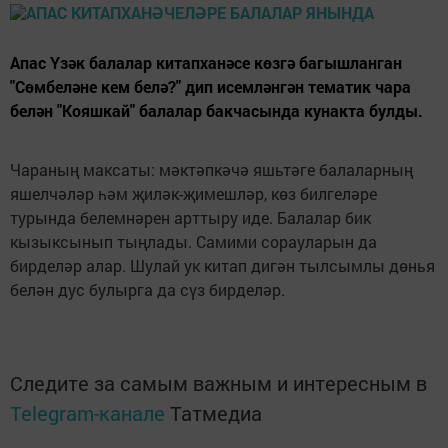
Апас Үзәк балалар китапханәсе көзгә багышланган
"Сөмбеләне кем белә?" дип исемләнгән тематик чара
белән "Кояшкай" балалар бакчасында кунакта булды.
Чараның максаты: мәктәпкәчә яшьтәге балаларның
яшелчәләр һәм җиләк-җимешләр, көз билгеләре
турында белемнәрен арттыру иде. Балалар бик
кызыксынып тыңлады. Самими сорауларын да
бирделәр алар. Шулай ук китап дигән тылсымлы дөнья
белән дус булырга да сүз бирделәр.
Следите за самым важным и интересным в
Telegram-канале
Татмедиа