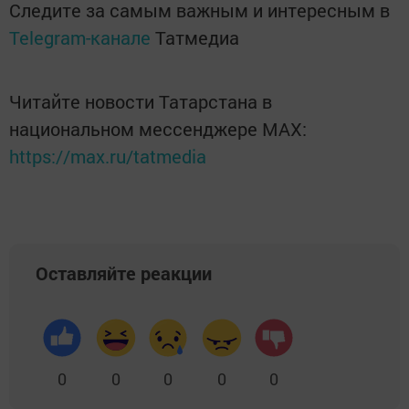
Следите за самым важным и интересным в
Telegram-канале
Татмедиа
Читайте новости Татарстана в
национальном мессенджере MАХ:
https://max.ru/tatmedia
Оставляйте реакции
0
0
0
0
0