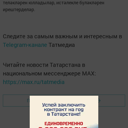
теләкләрен юлладылар, истәлекле бүләкләрен
ирештерделәр.
Следите за самым важным и интересным в
Telegram-канале
Татмедиа
Читайте новости Татарстана в
национальном мессенджере MАХ:
https://max.ru/tatmedia
Перейти на страницу новости