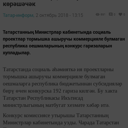
көрәшәчәк
Татар-информ,
2 октябрь 2018 - 13:15
691
0
0
Татарстанның Министрлар кабинетында социаль
проектлар тормышка ашыручы коммерцияле булмаган
республика оешмаларының конкурс гаризаларын
хупладылар.
Татарстанда социаль әһәмияткә ия проектларны
тормышка ашыручы коммерцияле булмаган
оешмаларга республика бюджетыннан субсидияләр
бирү өчен конкурска 192 гариза килгән. Бу хакта
Татарстан Республикасы Икътисад
министрлыгының матбугат хезмәте хәбәр итә.
Конкурс комиссиясе утырышы Татарстанның
Министрлар кабинетында узды. Чарада Татарстан