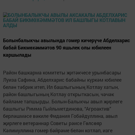
Болынбалыкчы авылында гомер кичерүче Абделхарис
бабай Бикмөхәммәтов 90 яшьлек олы юбилеен
каршылады
Район башкарма комитеты җитәкчесе урынбасары
Луиза Сафина, Абделхарис бабайны күркәм юбилее
белән тәбрик итеп, Ил башлыгының Котлау хатын,
район башлыгының Котлау открыткасын, чәчәк
бәйләме тапшырды. Болын-Балыкчы авыл җирлеге
башлыгы Римма Гыйльметдинова, “Агроактив”
берләшмәсе вәкиле Фидания Гобәйдуллина, авыл
җирлеге ветераннар Советы рәисе Гөлсөяр
Кәлимуллина гомер бәйрәме белән котлап, изге