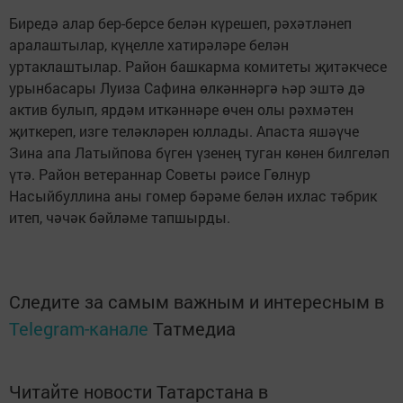
Биредә алар бер-берсе белән күрешеп, рәхәтләнеп
аралаштылар, күңелле хатирәләре белән
уртаклаштылар. Район башкарма комитеты җитәкчесе
урынбасары Луиза Сафина өлкәннәргә һәр эштә дә
актив булып, ярдәм иткәннәре өчен олы рәхмәтен
җиткереп, изге теләкләрен юллады. Апаста яшәүче
Зина апа Латыйпова бүген үзенең туган көнен билгеләп
үтә. Район ветераннар Советы рәисе Гөлнур
Насыйбуллина аны гомер бәрәме белән ихлас тәбрик
итеп, чәчәк бәйләме тапшырды.
Следите за самым важным и интересным в
Telegram-канале
Татмедиа
Читайте новости Татарстана в