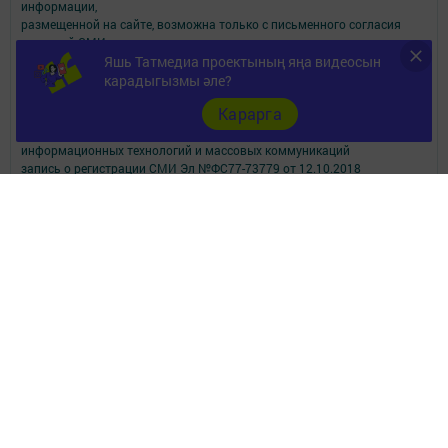
информации,
размещенной на сайте, возможна только с письменного согласия
редакций СМИ.
Яшь Татмедиа проектының яңа видеосын
При поддержке Республиканского агентства по печати и массовым
коммуникациям.
карадыгызмы әле?
Наименование СМИ: Апастово-информ
Карарга
СМИ зарегистрировано Федеральной службой по надзору в сфере
связи,
информационных технологий и массовых коммуникаций
запись о регистрации СМИ Эл №ФС77-73779 от 12.10.2018
зарегистрировано Федеральной службой по надзору в сфере связи,
информационных технологий и массовых коммуникаций
ФИО главного редактора: Сунгатуллина Гульнара Рустамовна
Адрес редакции: 422350, Россиийская Федерация, Республика
Татарстан, Апастовский район, п.г.т. Апастово, ул. Молодежная, д. 1
Телефон редакции: (84376) 2-13-66. Электронная почта редакции:
yolduzz@mail.ru, также на эту электронную почту можете отправить
сообщения о фактах коррупции.
Учредитель СМИ: АО «ТАТМЕДИА»
Антикоррупционная политика
АО «ТАТМЕДИА» использует «cookie»
для персонализации сервисов и
удобства пользователей сайтом.
Использование «cookie» можно отменить в настройках браузера.
Политика конфиденциальности