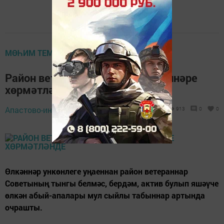
МӨҺИМ ТЕМА
Район ветераннар Советы өлкәннәре
хөрмәтләнде
Апастово-информ,
2 октябрь 2018 - 14:27
913
0
0
Өлкәннәр ункөнлеге уңаеннан район ветераннар
Советының тынгы белмәс, бердәм, актив булып яшәүче
өлкән абый-апалары мул сыйлы табыннар артында
очрашты.