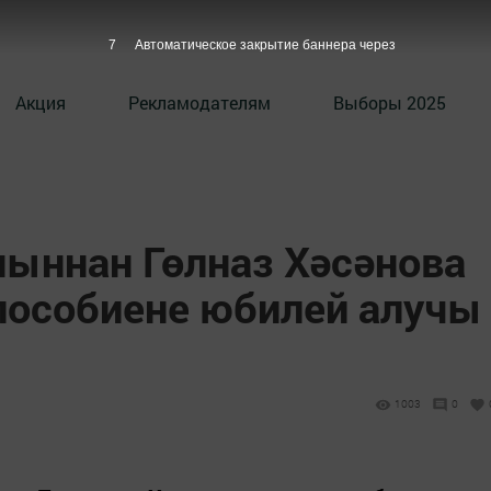
6
Автоматическое закрытие баннера через
Акция
Рекламодателям
Выборы 2025
ныннан Гөлназ Хәсәнова
 пособиене юбилей алучы
1003
0