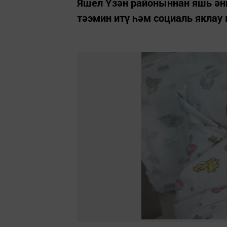
Яшел Үзән районыннан яшь ән
тәэмин итү һәм социаль яклау