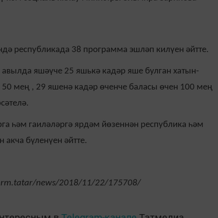
ндә республикада 38 программа эшләп килүен әйтте.
 авылда яшәүче 25 яшькә кадәр яше булган хатын-
 50 мең , 29 яшенә кадәр өченче баласы өчен 100 мең
сәтелә.
га һәм гаиләләргә ярдәм йөзеннән республика һәм
 акча бүленүен әйтте.
form.tatar/news/2018/11/22/175708/
интересным в
Telegram-канале
Татмедиа