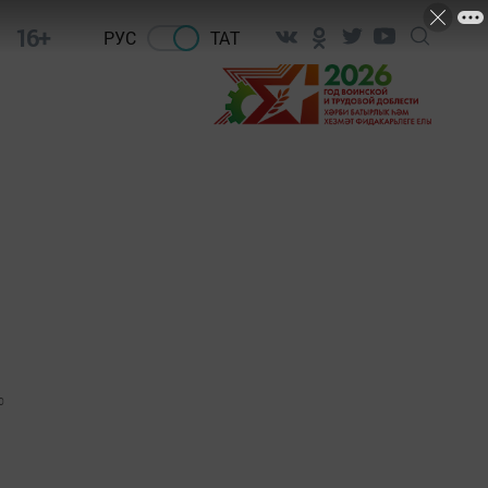
16+
РУС
ТАТ
0