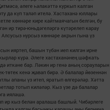
итмәсә, әлеге һәлакәттә куркып калган
ту да күп таләп ителә. Хастаханә юллары
хетле көннәре кире кайтмаячагын белгән, бу
ән ир тирә-юньдәгеләргә күтәрелеп карау
, Алсусыз нурсыз көннәре акрын гына үз
сын ияртеп, башын түбән иеп килгән ирне
апкырлар күрә. Әлеге хастаханәнең шәфкать
дә иткәне бар. Ләкин ир генә аның сорауларын
к-төтек кенә җавап бирә. Ә балалар йөзеннән
тлы апаны үз итеп, яратып өлгерәләр. Хәтта
фетлар тотып киләләр. Кыз үзе дә балалар
рга ияләшә.
ип ир кыз белән аралаша башлый. Чибәрлеге
 астында калган басынкы карашы аны берничә