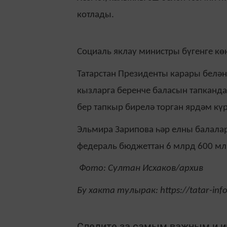
котлады.
Социаль яклау министры бүгенге кө
Татарстан Президенты карары белән
кызларга беренче баласын тапканда
бер тапкыр бирелә торган ярдәм күр
Эльмира Зарипова һәр елны балалар
федераль бюджеттан 6 млрд 600 млн
Фото: Султан Исхаков/архив
Бу хакта тулырак: https://tatar-in
Следите за самым важным и 