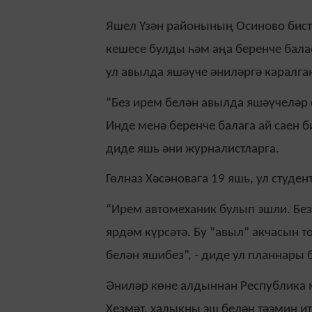
Яшел Үзән районының Осиново бист
кешесе булды һәм аңа беренче бала
ул авылда яшәүче әниләргә каралган
“Без ирем белән авылда яшәүчеләр 
Инде менә беренче балага ай саен би
диде яшь әни журналистларга.
Гөлназ Хәсәновага 19 яшь, ул студен
“Ирем автомеханик булып эшли. Без
ярдәм күрсәтә. Бу “авыл” акчасын т
белән яшибез”, - диде ул планнары
Әниләр көне алдыннан Республика м
Хезмәт, халыкны эш белән тәэмин и