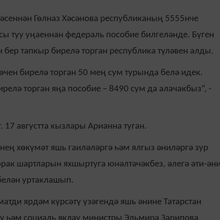
әсеннән Гөлназ Хәсәнова республиканың 5555нче
сы туу уңаеннан федераль пособие билгеләнде. Бүген
 бер тапкыр бирелә торган республика түләвен алды.
өчен бирелә торган 50 мең сум турында белә идек.
релә торган яңа пособие – 8490 сум да алачакбыз”, -
т. 17 августта кызлары Арианна туган.
нең хөкүмәт яшь гаиләләргә һәм ялгыз әниләргә зур
орак шартларын яхшыртуга юнәлтәчәкбез, әлегә әти-ән
 белән уртаклашып.
атди ярдәм күрсәтү үзәгендә яшь әнине Татарстан
тү һәм социаль яклау министры Эльмира Зарипова