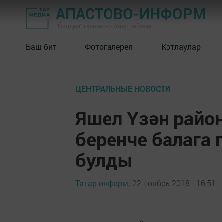
АПАСТОВО-ИНФОРМ
"Йолдыз" газетасы - Апас районы
Баш бит
Фотогалерея
Котлаулар
ЦЕНТРАЛЬНЫЕ НОВОСТИ
Яшел Үзән райо
беренче балага
булды
Татар-информ,
22 ноябрь 2018 - 16:51