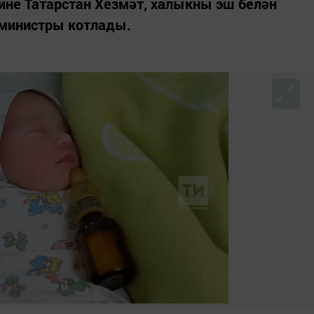
ине Татарстан Хезмәт, халыкны эш белән
 министры котлады.