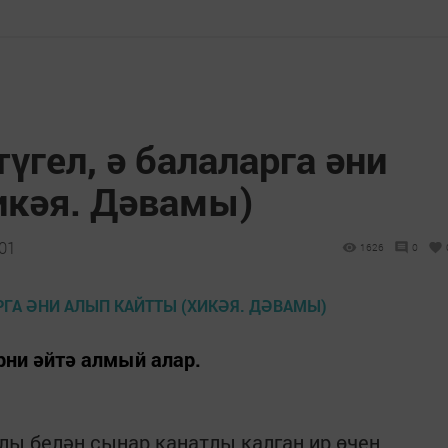
үгел, ә балаларга әни
икәя. Дәвамы)
:01
1626
0
ерни әйтә алмый алар.
лы белән сыңар канатлы калган ир өчен