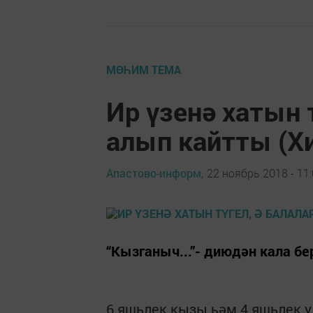
МӨҺИМ ТЕМА
Ир үзенә хатын т
алып кайтты (Х
Апастово-информ,
22 ноябрь 2018 - 11
“Кызганыч...”- диюдән кала б
6 яшьлек кызы һәм 4 яшьлек у