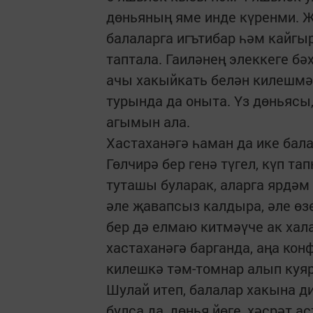
дөньяның яме инде күренми. Җ
балаларга игътибар һәм кайгыр
таптала. Гаиләнең элеккеге бә
ачы хакыйкать белән килешмәг
турында да оныта. Үз дөньясы
агымын ала.
Хастаханәгә һаман да ике бала
Гөлчирә бер генә түгел, күп т
туташы буларак, аларга ярдәм 
әле җавапсыз калдыра, әле өзе
бер дә елмаю китмәүче ак хала
хастаханәгә барганда, аңа кон
килешкә тәм-томнар алып куя
Шулай итеп, балалар хакына д
булса да, дөнья йөге, хәсрәт