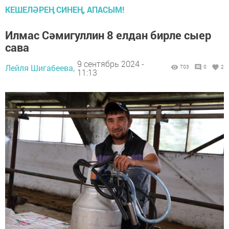
КЕШЕЛӘРЕҢ СИНЕҢ, АПАСЫМ!
Илмас Сәмигуллин 8 елдан бирле сыер
сава
9 сентябрь 2024 -
Лейля Шигабеева,
703
0
2
11:13