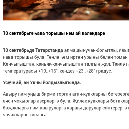
10 сентябрьгә һава торышы һәм ай календаре
10 сентябрьдә Татарстанда
алмашынучан-болытлы, явы
һава торышы була. Төнлә һәм иртән урыны белән томан 
Көнчыгыштан, көньяк-көнчыгыштан талгын җил. Төнлә 
температурасы +10..+15˚, көндез +23..+28˚ градус.
Үсүче ай, ай Укчы йолдызлыгында.
Авыру һәм уңыш бирми торган агач-куакларны бетерергә
өчен чокырлар әзерләргә була. Җиләк куаклары ботакл
бөҗәкләргә һәм авыруларга каршы дарулар сиптерергә 
чәчәкләрне кисәргә.