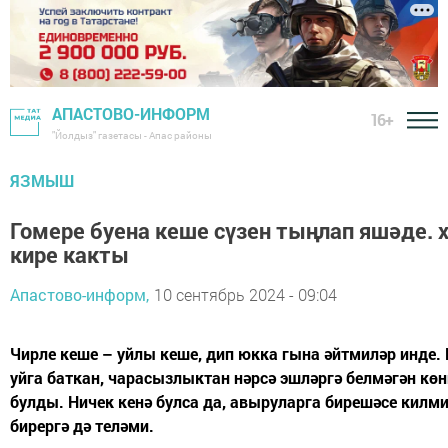
АПАСТОВО-ИНФОРМ
16+
"Йолдыз" газетасы - Апас районы
ЯЗМЫШ
Гомере буена кеше сүзен тыңлап яшәде.
кире какты
Апастово-информ,
10 сентябрь 2024 - 09:04
Чирле кеше – уйлы кеше, дип юкка гына әйтмиләр инде.
уйга баткан, чарасызлыктан нәрсә эшләргә белмәгән көн
булды. Ничек кенә булса да, авыруларга бирешәсе килми 
бирергә дә теләми.