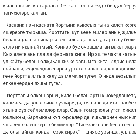
кызлары читкә таралып беткән. Төп нигездә бердәнбер 
төпчекләре калган.
Каенана һәм каената йортына кыюсыз гына килеп керг
яшерергә тырыша. Йорттагы күп кенә эшләр аның җилкәс
белән аңлашып яшәргә омтылса да, ярату, тартылу бул
әллә ни якынайтмый. Көннәр буе очрашмаган вакытлар 
Кыз әлеге авылда да фермага килә. Ир эштә чакта хатын
ул кайту белән Гөлҗиһан кичке савымга китә. Идрис бел
сөйләшә, күңелендәгеләрен уртага салып аңлаша да алм
генә йортта ялгыз калу да мөмкин түгел. Ә инде аерылы
өлкәннәрдән яхшы түгел.
Йорттагы өлкәннәрнең килен белән артык чөкердәшеп
килмәсә дә, улларына сүзләре дә, телләре дә үтә. Тик бер
ягына сүз сөйләмиләр алар. Озын гомер юлы үтеп, сикәл
юклыкны, барлыкны күп күрсәләр дә, яшьләрнең нык ниг
яшәвенә өлеш кертә белмиләр. “Тигезлекләре белән генә
дә олыгайган көндә терәк кирәк”, – диясе урында, уллар