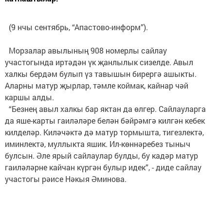
(9 нчы сентябрь, “Апастово-информ”).
Морзалар авылының 908 номерлы сайлау
участогында иртәдән үк җанлылык сизелде. Авыл
халкы бердәм булып үз тавышын бирергә ашыкты.
Аларны матур җырлар, тәмле коймак, кайнар чәй
каршы алды.
“Безнең авыл халкы бар яктан да өлгер. Сайлауларга
да яше-карты гаиләләре белән бәйрәмгә килгән кебек
килделәр. Киләчәктә дә матур тормышта, тигезлектә,
иминлектә, муллыкта яшик. Ил-көннәребез тыныч
булсын. Әле ярый сайлаулар булды, бу кадәр матур
гаиләләрне кайчан күргән булыр идек”, - диде сайлау
участогы рәисе Нәкыя Әминова.