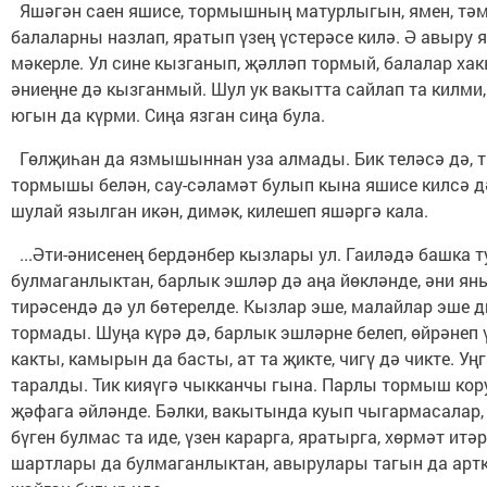
Яшәгән саен яшисе, тормышның матурлыгын, ямен, тәм
балаларны назлап, яратып үзең үстерәсе килә. Ә авыру 
мәкерле. Ул сине кызганып, җәлләп тормый, балалар ха
әниеңне дә кызганмый. Шул ук вакытта сайлап та килми,
югын да күрми. Сиңа язган сиңа була.
Гөлҗиһан да язмышыннан уза алмады. Бик теләсә дә, т
тормышы белән, сау-сәламәт булып кына яшисе килсә д
шулай язылган икән, димәк, килешеп яшәргә кала.
...Әти-әнисенең бердәнбер кызлары ул. Гаиләдә башка 
булмаганлыктан, барлык эшләр дә аңа йөкләнде, әни яны
тирәсендә дә ул бөтерелде. Кызлар эше, малайлар эше 
тормады. Шуңа күрә дә, барлык эшләрне белеп, өйрәнеп 
какты, камырын да басты, ат та җикте, чигү дә чикте. Уң
таралды. Тик кияүгә чыкканчы гына. Парлы тормыш кору
җәфага әйләнде. Бәлки, вакытында куып чыгармасалар, 
бүген булмас та иде, үзен карарга, яратырга, хөрмәт итә
шартлары да булмаганлыктан, авырулары тагын да арт