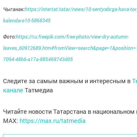
Чыганак:
https://intertat.tatar/news/10-sentyabrga-hava-tor
kalendare10-5868345
Фото:
https://ru.freepik.com/free-photo/view-dry-autumn-
leaves_60912689.htm#fromView=search&page=1&position=
7094-48b6-a17a-885469743d05
Следите за самым важным и интересным в
T
канале
Татмедиа
Читайте новости Татарстана в национальном
MАХ:
https://max.ru/tatmedia