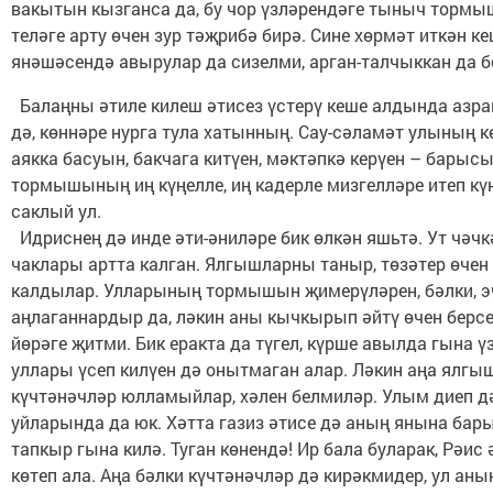
вакытын кызганса да, бу чор үзләрендәге тыныч тормы
теләге арту өчен зур тәҗрибә бирә. Сине хөрмәт иткән к
янәшәсендә авырулар да сизелми, арган-талчыккан да б
Балаңны әтиле килеш әтисез үстерү кеше алдында азра
дә, көннәре нурга тула хатынның. Сау-сәламәт улының кө
аякка басуын, бакчага китүен, мәктәпкә керүен – барыс
тормышының иң күңелле, иң кадерле мизгелләре итеп кү
саклый ул.
Идриснең дә инде әти-әниләре бик өлкән яшьтә. Ут чәчк
чаклары артта калган. Ялгышларны таныр, төзәтер өчен
калдылар. Улларының тормышын җимерүләрен, бәлки, э
аңлаганнардыр да, ләкин аны кычкырып әйтү өчен берсе
йөрәге җитми. Бик еракта да түгел, күрше авылда гына ү
уллары үсеп килүен дә онытмаган алар. Ләкин аңа ялгы
күчтәнәчләр юлламыйлар, хәлен белмиләр. Улым диеп 
уйларында да юк. Хәтта газиз әтисе дә аның янына бары
тапкыр гына килә. Туган көнендә! Ир бала буларак, Рәи
көтеп ала. Аңа бәлки күчтәнәчләр дә кирәкмидер, ул ан