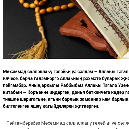
Мөхәммәд салләллаһү гәләйһи үә сәлләм – Аллаһы Тәга
илчесе, барча галәмнәргә Аллаһның рәхмәте буларак җиб
пәйгамбәр. Аның аркылы Раббыбыз Аллаһы Тәгалә Үзен
китабын – Коръәнне иңдергән, дөнья беткәнчегә кадәр 
тиешле шәригатьне, ягъни барлык заманнар һәм барлык
билгеләнгән яшәү кагыйдәләрен җиткергән.
Пәйгамбәребез Мөхәммәд салләллаһү гәләйһи үә сәлл