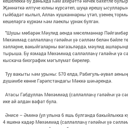
кешелеккә бу дөньяда һәм ахирәттә ничек бәхетле булыр
Җәннәткә илтүче юлны күрсәтеп, шуңа ирешү ысулларын
гыйбадәт кылып, Аллаһ кушканнарны үтәп, үзенең торм
кешеләргә күркәм һәм лаеклы үрнәк булган.
"Шушы мөбарәк Мәүлид аенда мөселманнар Пәйгамбәр
Мөхәммәд салләллаһү гәләйһи үә сәлләм белән бәйле т
хәлләрне, вакыйгаларны вәгазьләрдә, мәүлид ашларынд
тырыша. Бу язмада Мөхәммәд салләллаһү гәләйһи үә с
кыскача биографик мәгълүмат бирелер.
Туу вакыты һәм урыны: 570 елда, Рабигуль-әүвәл аеның
дүшәмбе көнне Гарәпстандагы Мәккә шәһәрендә.
Атасы Габдуллаһ Мөхәммәд (салләллаһү гәләйһи үә сә
ике ай алдан вафат була.
Әнисе – Әминә (ул улына 6 яшь булганда бакыйлыкка кү
4 яшенә кадәр Мөхәммәд (салләллаһү гәләйһи үә сәллә