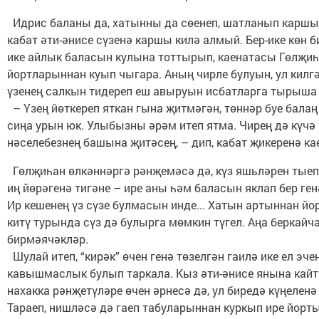
Идрис баланы да, хатынны да сөенеп, шатланып каршы 
кабат әти-әнисе сүзенә каршы килә алмый. Бер-ике көн б
ике айлык баласын кулына тоттырып, каенатасы Гөлҗи
йортларыннан куып чыгара. Аның чирле булуын, ул килг
үзенең салкын тидереп еш авыруын исбатларга тырыша
– Үзең йөткереп яткан гына җитмәгән, төннәр буе бала
сиңа урын юк. Улыбызны әрәм итеп ятма. Чирең дә күчә 
нәселебезнең башына җитәсең, – дип, кабат җикеренә ка
Гөлҗиһан өлкәннәргә рәнҗемәсә дә, күз яшьләрен тыеп
иң йөрәгенә тигәне – ире аны һәм баласын яклап бер ген
Ир кешенең үз сүзе булмасын инде... Хатын артыннан й
китү турында сүз дә булырга мөмкин түгел. Аңа беркайч
бирмәячәкләр.
Шулай итеп, “кирәк” өчен генә төзелгән гаилә ике ел эче
кавышмаслык булып таркала. Кыз әти-әнисе янына кайт
нахакка рәнҗетүләре өчен әрнесә дә, ул биредә күңелен
Тараеп, нишләсә дә гаеп табуларыннан куркып ире йорт