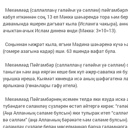
Мөхәммәд (салләллаһү гәләйһи үә сәлләм) пәйгамбәр
кабул иткәннән соң, 13 ел Мәккә шәһәрендә тора һәм бер
дәвамында яшерен дәгъват кыла (Исламга чакыра), анн
ачыктан-ачык Ислам диненә өнди (Мәккә: 3+10=13).
Соңыннан һиҗрәт кыла, ягъни Мәдинә шәһәренә күчә һ
(гомере азагына кадәр) яши. 63 яшендә вафат була.
Мөхәммәд Пәйгамбәр (салләллаһү гәләйһи үә сәлләм) 
таныган һәм аңа ияргән кеше бик күп әҗер-савапка ия бу
уңышка ирешә, Кыямәт көнендә исә аның шәфәгатенә ла
ярлыкана (гөнаһлары гафу ителә).
Мөхәммәд Пәйгамбәрнең исемен телдә яки язуда искә а
түбәндәге сәламләү сүзләрен өстәп әйтергә кирәк: “гәл
(Аңа Аллаһның сәламе булсын) яки тулырак итеп “саллә
вә сәлләм” (аңа Аллаһның бәрәкәте һәм сәләме булсын).
сәламләү сүзләре белән мөселманнар барча галәмнәргә