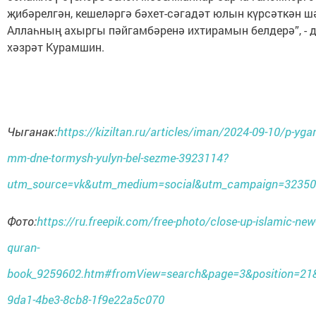
җибәрелгән, кешеләргә бәхет-сәгадәт юлын күрсәткән ш
Аллаһның ахыргы пәйгамбәренә ихтирамын белдерә”, - 
хәзрәт Курамшин.
Чыганак:
https://kiziltan.ru/articles/iman/2024-09-10/p-yg
mm-dne-tormysh-yulyn-bel-sezme-3923114?
utm_source=vk&utm_medium=social&utm_campaign=3235
Фото:
https://ru.freepik.com/free-photo/close-up-islamic-new
quran-
book_9259602.htm#fromView=search&page=3&position=21
9da1-4be3-8cb8-1f9e22a5c070