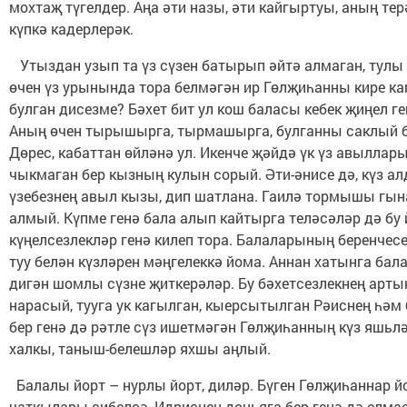
мохтаҗ түгелдер. Аңа әти назы, әти кайгыртуы, аның тер
күпкә кадерлерәк.
Утыздан узып та үз сүзен батырып әйтә алмаган, тулы
өчен үз урынында тора белмәгән ир Гөлҗиһанны кире ка
булган дисезме? Бәхет бит ул кош баласы кебек җиңел г
Аның өчен тырышырга, тырмашырга, булганны саклый б
Дөрес, кабаттан өйләнә ул. Икенче җәйдә үк үз авылл
чыкмаган бер кызның кулын сорый. Әти-әнисе дә, күз а
үзебезнең авыл кызы, дип шатлана. Гаилә тормышы гын
алмый. Күпме генә бала алып кайтырга теләсәләр дә бу 
күңелсезлекләр генә килеп тора. Балаларының беренчесе 
туу белән күзләрен мәңгелеккә йома. Аннан хатынга бал
дигән шомлы сүзне җиткерәләр. Бу бәхетсезлекнең арты
нарасый, тууга ук кагылган, кыерсытылган Рәиснең һәм 
бер генә дә рәтле сүз ишетмәгән Гөлҗиһанның күз яшьл
халкы, таныш-белешләр яхшы аңлый.
Балалы йорт – нурлы йорт, диләр. Бүген Гөлҗиһаннар й
чаткылары сибелсә, Идриснең дөньяга бер генә дә елма