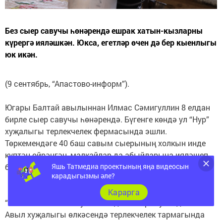
Без сыер савучы һөнәрендә ешрак хатын-кызларны
күрергә ияләшкән. Юкса, егетләр өчен дә бер кыенлыгы
юк икән.
(9 сентябрь, “Апастово-информ”).
Югары Балтай авылыннан Илмас Сәмигуллин 8 елдан
бирле сыер савучы һөнәрендә. Бүгенге көндә ул “Нур”
хуҗалыгы терлекчелек фермасында эшли.
Төркемендәге 40 баш савым сыерының холкын инде
күптән өйрәнгән, малкайлар да абыйларына ияләшеп
беткән.
Яшь Татмедиа проектының яңа видеосын
карадыгызмы әле?
Карарга
“Мәктәпне тәмамлауга авылда калырга уйладым.
Авыл хуҗалыгы өлкәсендә терлекчелек тармагында