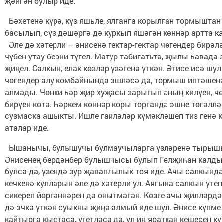
җәйгән булыр иде.
Бәхетенә күрә, күз яшьле, ялганга корылган тормыштан
басылып, сүз дәшәргә дә куркып яшәгән көннәр артта к
Әле дә хәтерли – әнисенә гектар-гектар чөгендер бирәл
чүбен утау берни түгел. Матур табигатьтә, җылы һавада
җиңел. Салкын, елак көзләр үзәгенә үткән. Әтисе исә шул
чөгендер алу комбайнында эшләсә дә, тормыш иптәшен
алмады. Чөнки һәр җир хуҗасы зарыгып аның килүен, ч
бирүен көтә. Һәркем көннәр коры торганда эшне төгәлләр
сузмаска ашыкты. Ишле гаиләләр күмәкләшеп тиз генә к
аталар иде.
Ышанычы, булышучы булмаучыларга үзләренә тырышы
Әнисенең бердәнбер булышчысы булып Гөлҗиһан калды 
булса да, үзендә зур җаваплылык тоя иде. Ачы салкынд
кечкенә кулларын әле дә хәтерли ул. Аягына салкын үтеп
сикереп йөргәннәрен дә онытмаган. Көзге ачы җилләрд
дә эчкә үткән суыкны җиңә алмый иде шул. Әнисе күпме 
кайтырга кыстаса, үгетләсә дә, ул иң яраткан кешесен кү