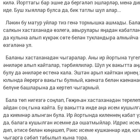
килә. Йорттагы бар эшне дә бергәләп эшләрләр, менә ди
иде. Буш хыяллар булса да, бик татлы шул алар...
Ләкин бу матур уйлар тиз генә тормышка ашмады. Бала
салкын хастаханәдә өзлегә, авырулары яңадан кабатла
да кулына алып күкрәк сөте белән тукландыра алмыйча 
өзгәләнә ул.
Баланы хастаханәдән чыгаралар. Аны ир йортына түгел
әниләре алып кайталар, тәрбиялиләр. Шул ук вакытта аң
булу да әниләре өстенә кала. Эштән арып кайткан ирнең
юлында йөрергә вакыты булмый, каената белән каенана
белүне башларына да кертеп чыгармый.
Бала төп нигезгә соңлап, Гөҗиһан хастаханәдән терелеп
айдан соң гына кайта. Бу вакытта инде аңа исем кушылга
да киемнәр алынган була. Ир йортында киленнең кабат 
да, балага кушылган исемне дә ошатмыйлар. Идрис исе
дип, әтисе белән киңәшеп, Рәис исеме кушканнар иде, ю
чыгарга сәбәп табылып кына тора.