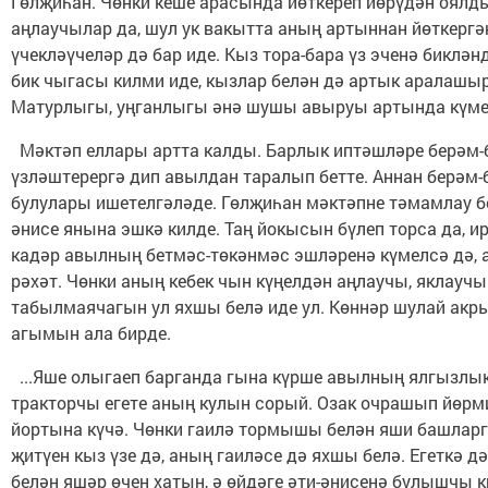
Гөлҗиһан. Чөнки кеше арасында йөткереп йөрүдән оялды
аңлаучылар да, шул ук вакытта аның артыннан йөткергә
үчекләүчеләр дә бар иде. Кыз тора-бара үз эченә биклән
бик чыгасы килми иде, кызлар белән дә артык аралашыр
Матурлыгы, уңганлыгы әнә шушы авыруы артында күме
Мәктәп еллары артта калды. Барлык иптәшләре берәм-
үзләштерергә дип авылдан таралып бетте. Аннан берә
булулары ишетелгәләде. Гөлҗиһан мәктәпне тәмамлау б
әнисе янына эшкә килде. Таң йокысын бүлеп торса да, и
кадәр авылның бетмәс-төкәнмәс эшләренә күмелсә дә, 
рәхәт. Чөнки аның кебек чын күңелдән аңлаучы, яклауч
табылмаячагын ул яхшы белә иде ул. Көннәр шулай акры
агымын ала бирде.
...Яше олыгаеп барганда гына күрше авылның ялгызлык
тракторчы егете аның кулын сорый. Озак очрашып йөрми
йортына күчә. Чөнки гаилә тормышы белән яши башларг
җитүен кыз үзе дә, аның гаиләсе дә яхшы белә. Егеткә 
белән яшәр өчен хатын, ә өйдәге әти-әнисенә булышчы к