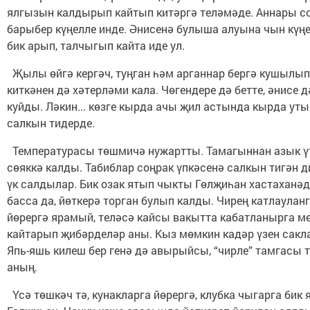
ялгызын калдырып кайтып китәргә теләмәде. Аннары соң
барыбер күңелле инде. Әнисенә булыша алуына чын күңе
бик арып, талчыгып кайта иде ул.
Җылы өйгә кергәч, туңган һәм арганнар бергә кушылып,
киткәнен дә хәтерләми кала. Чөгендере дә бетте, әнисе 
куйды. Ләкин... көзге кырда ачы җил астында кырда у
салкын тидерде.
Температурасы төшмичә нужартты. Тамагыннан азык ү
сөяккә калды. Табиблар соңрак үпкәсенә салкын тигән д
үк салдылар. Бик озак ятып чыкты Гөлҗиһан хастаханәдә
басса да, йөткерә торган булып калды. Чирең катлауланг
йөрергә ярамый, теләсә кайсы вакытта кабатланырга м
кайтарып җибәрделәр аны. Кыз мөмкин кадәр үзен сак
Япь-яшь килеш бер генә дә авырыйсы, “чирле” тамгасы 
аның.
Үсә төшкәч тә, кунакларга йөрергә, клубка чыгарга бик