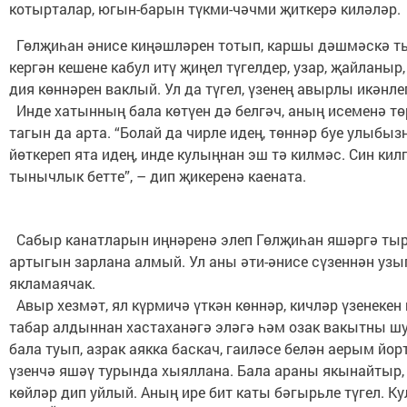
котырталар, югын-барын түкми-чәчми җиткерә киләләр.
Гөлҗиһан әнисе киңәшләрен тотып, каршы дәшмәскә т
кергән кешене кабул итү җиңел түгелдер, узар, җайланыр
дия көннәрен ваклый. Ул да түгел, үзенең авырлы икәнле
Инде хатынның бала көтүен дә белгәч, аның исеменә тө
тагын да арта. “Болай да чирле идең, төннәр буе улыбы
йөткереп ята идең, инде кулыңнан эш тә килмәс. Син кил
тынычлык бетте”, – дип җикеренә каената.
Сабыр канатларын иңнәренә элеп Гөлҗиһан яшәргә ты
артыгын зарлана алмый. Ул аны әти-әнисе сүзеннән узы
якламаячак.
Авыр хезмәт, ял күрмичә үткән көннәр, кичләр үзенекен 
табар алдыннан хастаханәгә эләгә һәм озак вакытны шу
бала туып, азрак аякка баскач, гаиләсе белән аерым йорт
үзенчә яшәү турында хыяллана. Бала араны якынайтыр
көйләр дип уйлый. Аның ире бит каты бәгырьле түгел. К