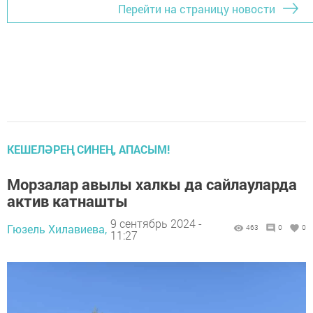
Перейти на страницу новости
КЕШЕЛӘРЕҢ СИНЕҢ, АПАСЫМ!
Морзалар авылы халкы да сайлауларда
актив катнашты
9 сентябрь 2024 -
Гюзель Хилавиева,
463
0
0
11:27