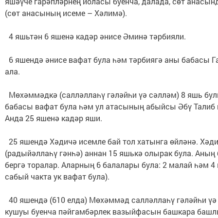
яшәүче гарәпләрнең йоласы буенча, далада, сөт анасын
(сөт анасының исеме – Хәлимә).
4 яшьтән 6 яшенә кадәр әнисе Әминә тәрбияли.
6 яшендә әнисе вафат була һәм тәрбиягә аны бабасы 
ала.
Мөхәммәдкә (салләллаһү гәләйһи үә сәлләм) 8 яшь бу
бабасы вафат була һәм ул атасының абыйсы Әбү Талиб 
Анда 25 яшенә кадәр яши.
25 яшендә Хәдичә исемле бай тол хатынга өйләнә. Хәд
(радыйәллаһү гәнһә) аннан 15 яшькә олырак була. Аның 
бергә торалар. Аларның 6 балалары була: 2 малай һәм 4
сабый чакта ук вафат була).
40 яшендә (610 елда) Мөхәммәд салләллаһү гәләйһи үә
кушуы буенча пәйгамбәрлек вазыйфасын башкара башл