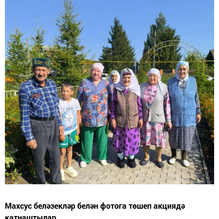
Махсус беләзекләр белән фотога төшеп акциядә
катнаштылар.