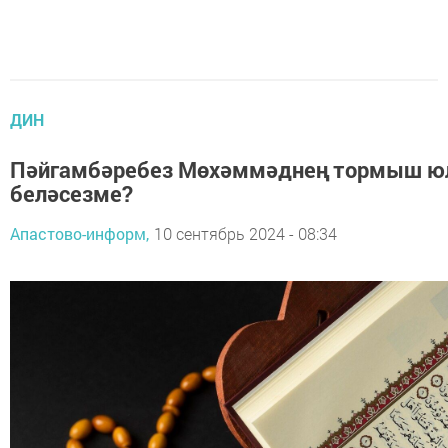
ДИН
Пәйгамбәребез Мөхәммәднең тормыш 
беләсезме?
Апастово-информ,
10 сентябрь 2024 - 08:34