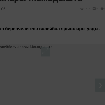
9:05
1417
0
н беренчелегенә волейбол ярышлары узды.
❯