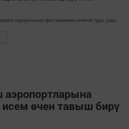
ш аэропортларына
 исем өчен тавыш бирү