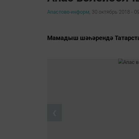
Апастово-информ,
30 октябрь 2018 - 0
Мамадыш шәһәрендә Татарста
❮