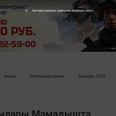
5
Автоматическое закрытие баннера через
Акция
Рекламодателям
Выборы 2025
чылары Мамадышта