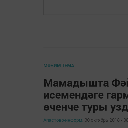
МӨҺИМ ТЕМА
Мамадышта Фәй
исемендәге гар
өченче туры уз
Апастово-информ,
30 октябрь 2018 - 0