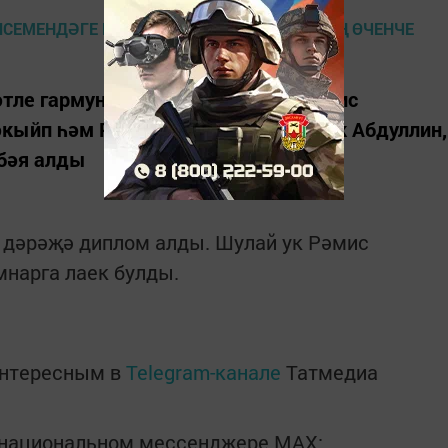
әтле гармунчылары катнашты. Рәмис
әкыйп һәм Ринат Шакировлар, Радик Абдуллин,
бәя алды
 дәрәҗә диплом алды. Шулай ук Рәмис
мнарга лаек булды.
интересным в
Telegram-канале
Татмедиа
в национальном мессенджере MАХ: