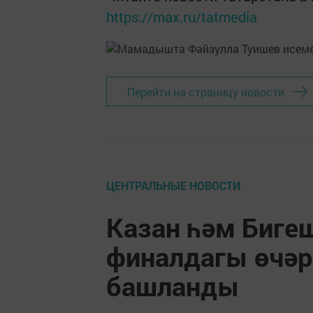
https://max.ru/tatmedia
Перейти на страницу новости
ЦЕНТРАЛЬНЫЕ НОВОСТИ
Казан һәм Биге
финалдагы өчәр
башланды