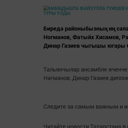
Биредә районыбызның иң сәл
Ногманов, Фатыйх Хисамов, Р
Динар Газиев чыгышы югары 
Тальянчылар ансамбле өченче
Нәгманов, Динар Газиев дипло
Следите за самым важным и 
Читайте новости Татарстана 