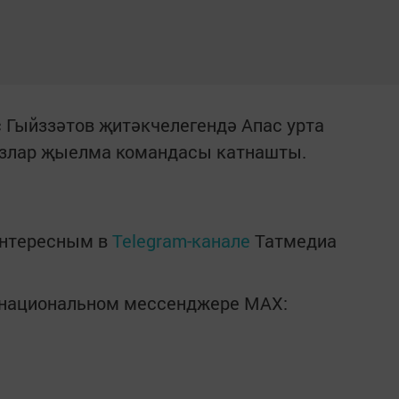
 Гыйззәтов җитәкчелегендә Апас урта
ызлар җыелма командасы катнашты.
интересным в
Telegram-канале
Татмедиа
в национальном мессенджере MАХ: