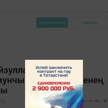
Отправить
Авторизоваться
зулла Туишев
мунчылар фестиваленең
ды
8:53
1058
0