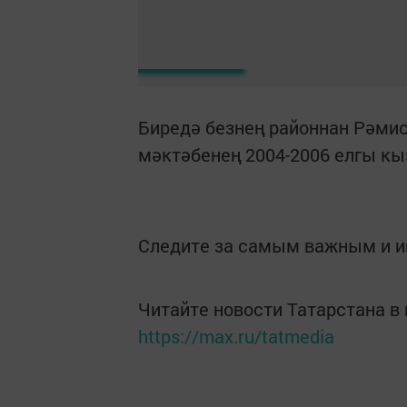
Биредә безнең районнан Рәмис
мәктәбенең 2004-2006 елгы к
Следите за самым важным и 
Читайте новости Татарстана 
https://max.ru/tatmedia