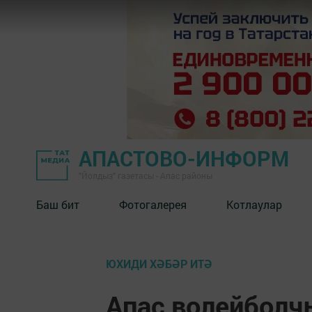
АПАСТОВО-ИНФОРМ
"Йолдыз" газетасы - Апас районы
Баш бит
Фотогалерея
Котлаулар
ЮХИДИ ХӘБӘР ИТӘ
Апас волейбол