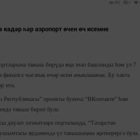
552
0
ә кадәр һәр аэропорт өчен өч исемне
ортларына тавыш бирүдә яңа этап башланды һәм ул 7
ә финалга чыгачак өчәр исем ачыкланачак. Бу хакта
р итә.
ан Республикасы” проекты буенча “ВКонтакте” һәм
ендә тавыш биреп була.
ы дәүләт хезмәтләре порталында, “Татарстан
кушымтасы ярдәмендә үз тавышыңны җиткерергә була.