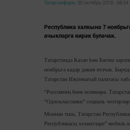
Татар-информ,
30 октябрь 2018 - 08:34
Республика халкына 7 ноябрьг
ачыкларга кирәк булачак.
Татарстанда Казан һәм Бигеш аэроп
ноябрьгә кадәр дәвам итәчәк. Биред
Татарстан Иҗтимагый палатасы хәбә
“Россиянең бөек исемнәре. Татарст
“Одноклассники” социаль челтәрләр
Моннан тыш, Татарстан Республикас
Республикасы хезмәтләре” мобиль 