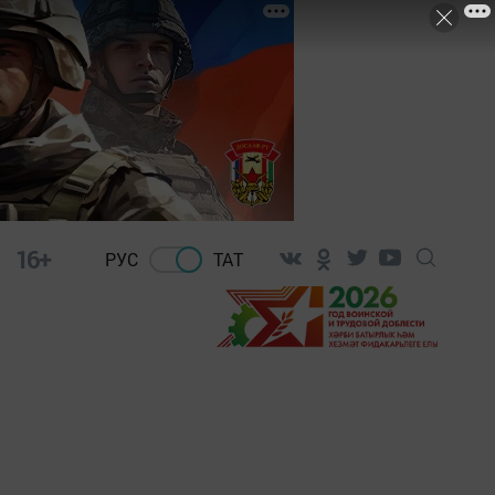
16+
РУС
ТАТ