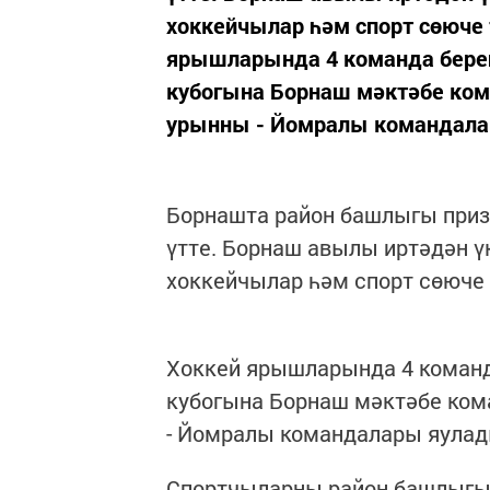
хоккейчылар һәм спорт сөюч
ярышларында 4 команда бере
кубогына Борнаш мәктәбе коман
урынны - Йомралы командала
Борнашта район башлыгы приз
үтте. Борнаш авылы иртәдән ү
хоккейчылар һәм спорт сөюче
Хоккей ярышларында 4 команд
кубогына Борнаш мәктәбе коман
- Йомралы командалары яулад
Спортчыларны район башлыгы 