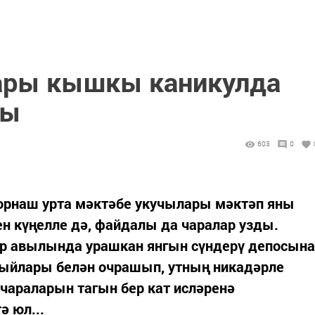
ары кышкы каникулда
ды
603
0
орнаш урта мәктәбе укучылары мәктәп яны
ен күңелле дә, файдалы да чаралар узды.
р авылында урашкан янгын сүндерү депосына
быйлары белән очрашып, утның никадәрле
чараларын тагын бер кат исләренә
ә юл...