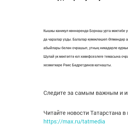
Кышкы каникул көннәрендә Борнаш урта мәктәбе у
да чаралар узды. Балалар күмәкләшеп Әлмәндәр 
абыйлары белән очрашып, утның никадәрле куркын
Шулай ук мәктәптә юл хәвефсезлеге темасына оч
хезмәткәре Рәис Бәдретдинов катнашты.
Следите за самым важным и 
Читайте новости Татарстана 
https://max.ru/tatmedia