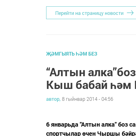
Перейти на страницу новости
ҖӘМГЫЯТЬ ҺӘМ БЕЗ
“Алтын алка”бо
Кыш бабай һәм 
автор,
8 гыйнвар 2014 - 04:56
6 январьда "Алтын алка" боз 
спортчылар өчен Чыршы бәйрәм