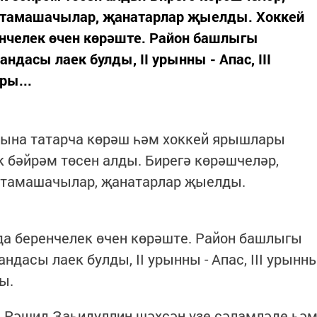
е тамашачылар, җанатарлар җыелды. Хоккей
нчелек өчен көрәште. Район башлыгы
дасы лаек булды, II урынны - Апас, III
ры...
ына татарча көрәш һәм хоккей ярышлары
к бәйрәм төсен алды. Бирегә көрәшчеләр,
 тамашачылар, җанатарлар җыелды.
а беренчелек өчен көрәште. Район башлыгы
дасы лаек булды, II урынны - Апас, III урынн
ы.
Рәшид Заһидуллин шәхсән үзе сәламләде һә