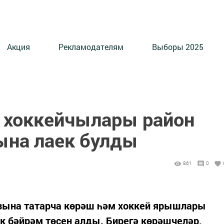
Акция
Рекламодателям
Выборы 2025
 хоккейчылары район
ына лаек булды
861
0
зына татарча көрәш һәм хоккей ярышлары
к бәйрәм төсен алды. Бирегә көрәшчеләр,