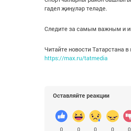
гадел җиңүләр теләде.
Следите за самым важным и 
Читайте новости Татарстана 
https://max.ru/tatmedia
Оставляйте реакции
0
0
0
0
0