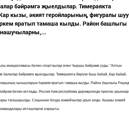
лалар бәйрәмгә җыелдылар. Тимераякта
 Кар кызы, әкият геройларының, фигуралы шуу
ркем яратып тамаша кылды. Район башлыгы
нашучыларны,...
лыгы инициативасы белән спортчылар өчен Чыршы бәйрәме узды. "Алтын
че балалар бәйрәмгә җыелдылар. Тимераякта йөрүче Кыш бабай, Кар бабай,
сталарының чыгышларын һәркем яратып тамаша кылды. Район башлыгы Рәши
бәйрәм белән котлады. Россия һәм республика дәрәҗәсендә призлы урыннар
тлары тапшырылды. Соңыннан бозда хоккейчылар урын алды. Кышкы хоккей
 командалары иптәшләрчә очрашты.