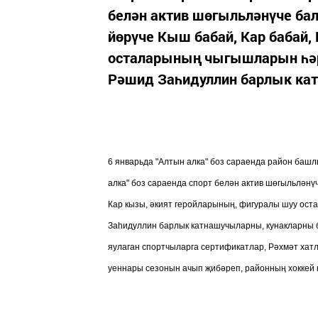
белән актив шөгыльләнүче ба
йөрүче Кыш бабай, Кар бабай,
осталарының чыгышларын һә
Рәшид Заһидуллин барлык кат
6 январьда "Алтын алка" боз сараенда район баш
алка" боз сараенда спорт белән актив шөгыльләнү
Кар кызы, әкият геройларының, фигуралы шуу о
Заһидуллин барлык катнашучыларны, кунакларны 
яулаган спортчыларга сертификатлар, Рәхмәт ха
уеннары сезонын ачып җибәреп, районның хоккей