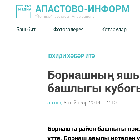
АПАСТОВО-ИНФОРМ
"Йолдыз" газетасы - Апас районы
Баш бит
Фотогалерея
Котлаулар
ЮХИДИ ХӘБӘР ИТӘ
Борнашның яшь
башлыгы кубог
автор,
8 гыйнвар 2014 - 12:10
Борнашта район башлыгы при
үтте. Борнаш авылы иртәдән ү