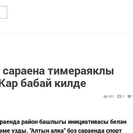
з сараена тимераяклы
Кар бабай килде
690
0
сараенда район башлыгы инициативасы белән
е узды. "Алтын алка" боз сараенда спорт