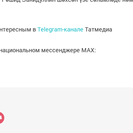
интересным в
Telegram-канале
Татмедиа
в национальном мессенджере MАХ: