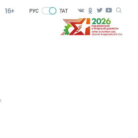
16+
РУС
ТАТ
0