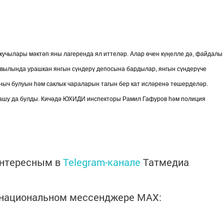
кучылары мәктәп яны лагеренда ял иттеләр. Алар өчен күңелле дә, файдалы
авылында урашкан янгын сүндерү депосына бардылар, янгын сүндерүче
ыч булуын һәм саклык чараларын тагын бер кат исләренә төшерделәр.
рашу да булды. Кичәдә ЮХИДИ инспекторы Рамил Гафуров һәм полиция
интересным в
Telegram-канале
Татмедиа
в национальном мессенджере MАХ: