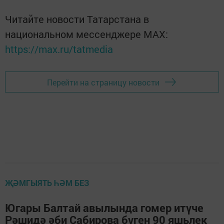
Читайте новости Татарстана в
национальном мессенджере MАХ:
https://max.ru/tatmedia
Перейти на страницу новости
ҖӘМГЫЯТЬ ҺӘМ БЕЗ
Югары Балтай авылында гомер итүче
Рәшидә әби Сабирова бүген 90 яшьлек