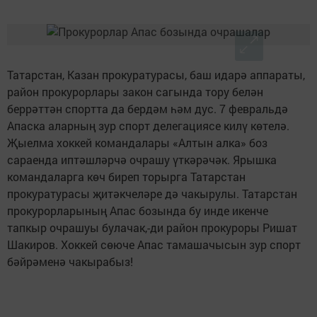
Татарстан, Казан прокуратурасы, баш идарә аппараты,
район прокурорлары закон сагында тору белән
беррәттән спортта да бердәм һәм дус. 7 февральдә
Апаска аларның зур спорт делегациясе килү көтелә.
Җыелма хоккей командалары «Алтын алка» боз
сараенда иптәшләрчә очрашу үткәрәчәк. Ярышка
командаларга көч биреп торырга Татарстан
прокуратурасы җитәкчеләре дә чакырулы. Татарстан
прокурорларының Апас бозында бу инде икенче
тапкыр очрашуы булачак,-ди район прокуроры Ришат
Шакиров. Хоккей сөюче Апас тамашачысын зур спорт
бәйрәменә чакырабыз!