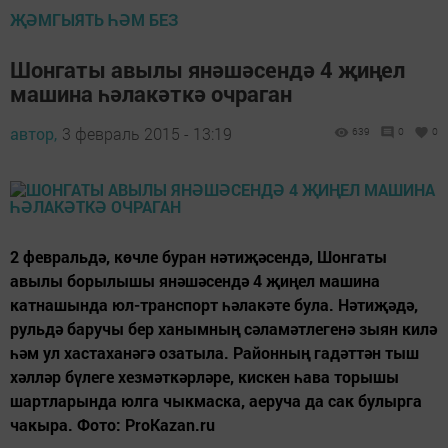
ҖӘМГЫЯТЬ ҺӘМ БЕЗ
Шонгаты авылы янәшәсендә 4 җиңел
машина һәлакәткә очраган
автор,
3 февраль 2015 - 13:19
639
0
0
2 февральдә, көчле буран нәтиҗәсендә, Шонгаты
авылы борылышы янәшәсендә 4 җиңел машина
катнашында юл-транспорт һәлакәте була. Нәтиҗәдә,
рульдә баручы бер ханымның сәламәтлегенә зыян килә
һәм ул хастаханәгә озатыла. Районның гадәттән тыш
хәлләр бүлеге хезмәткәрләре, кискен һава торышы
шартларында юлга чыкмаска, аеруча да сак булырга
чакыра. Фото: ProKazan.ru