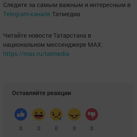
Следите за самым важным и интересным в
Telegram-канале
Татмедиа
Читайте новости Татарстана в
национальном мессенджере MАХ:
https://max.ru/tatmedia
Оставляйте реакции
0
0
0
0
0