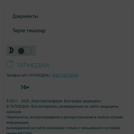
Документы
Төрле темалар
Телефон АО «ТАТМЕДИА»:
(843) 222 09 84
16+
© 2011 - 2026. Апастово-информ. Все права защищены.
© ТАТМЕДИА. Все материалы, размещенные на сайте, защищены
законом.
Перепечатка, воспроизведение и распространение в любом объеме
информации,
размещенной на сайте, возможна только с письменного согласия
редакций СМИ.