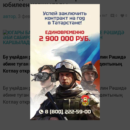
юбилеен каршылады
автор,
3 февраль 2015 - 13:26
647
0
0
Бу уңайдан район башлыгы Рәшид Заһидуллин Рәшидә
әбине туган көне белән котлап, Рәсәй Президентының
Котлау открыткасын һәм бүләк тапшырды.
Бу уңайдан район башлыгы Рәшид Заһидуллин Рәшидә
әбине туган көне белән котлап, Рәсәй Президентының
Котлау открыткасын һәм бүләк тапшырды.