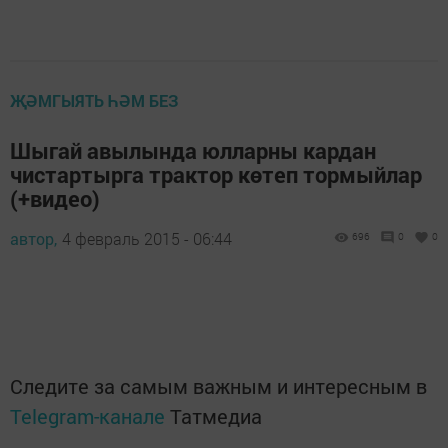
ҖӘМГЫЯТЬ ҺӘМ БЕЗ
Шыгай авылында юлларны кардан
чистартырга трактор көтеп тормыйлар
(+видео)
автор,
4 февраль 2015 - 06:44
696
0
0
Следите за самым важным и интересным в
Telegram-канале
Татмедиа