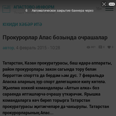
АПАСТОВО-ИНФОРМ
16+
5
Автоматическое закрытие баннера через
"Йолдыз" газетасы - Апас районы
ЮХИДИ ХӘБӘР ИТӘ
Прокурорлар Апас бозында очрашалар
автор,
4 февраль 2015 - 10:28
901
0
0
Татарстан, Казан прокуратурасы, баш идарә аппараты,
район прокурорлары закон сагында тору белән
беррәттән спортта да бердәм һәм дус. 7 февральдә
Апаска аларның зур спорт делегациясе килү көтелә.
Җыелма хоккей командалары «Алтын алка» боз
сараенда иптәшләрчә очрашу үткәрәчәк. Ярышка
командаларга көч биреп торырга Татарстан
прокуратурасы җитәкчеләре дә чакырулы. Татарстан
прокурорларының Апас...