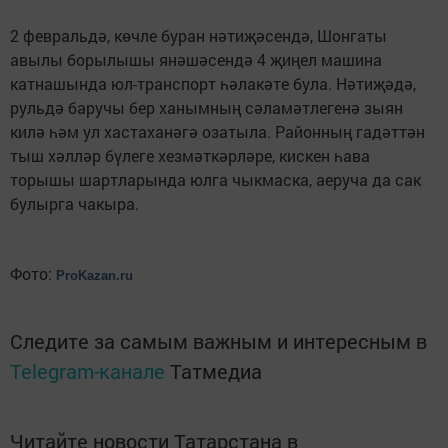
2 февральдә, көчле буран нәтиҗәсендә, Шонгаты
авылы борылышы янәшәсендә 4 җиңел машина
катнашында юл-транспорт һәлакәте була. Нәтиҗәдә,
рульдә баручы бер ханымның сәламәтлегенә зыян
килә һәм ул хастаханәгә озатыла. Районның гадәттән
тыш хәлләр бүлеге хезмәткәрләре, кискен һава
торышы шартларында юлга чыкмаска, аеруча да сак
булырга чакыра.
Фото:
ProKazan.ru
Следите за самым важным и интересным в
Telegram-канале
Татмедиа
Читайте новости Татарстана в