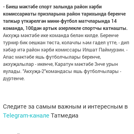
- Биеш м
ә
кт
ә
бе спорт залында район х
ә
рби
комиссариаты призларына район тарихында беренче
тапкыр
ү
тк
ә
релг
ә
н мини-футбол матчларында 14
команда, 100д
ә
н артык
ә
зерлекле спортчы катнашты.
Акхуҗа мәктәбе ике команда белән килде. Беренче
турнир бик оешкан төстә, колачлы һәм гадел үтте, - дип
хәбәр итә район хәрби комиссары Илшат Паймурзин. -
Апас мәктәбе яшь футболчылары беренче,
акхуҗалылар - икенче, Каратун мәктәбе 3нче урын
яулады. "Акхуҗа-2"командасы яшь футболчылары -
дүртенче.
Следите за самым важным и интересным в
Telegram-канале
Татмедиа