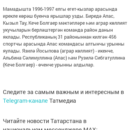
Мамадышта 1996-1997 елгы егет-кызлар арасында
ирекле көрәш буенча ярышлар узды. Биредә Апас,
Кызыл Тау, Кече Болгаер мәктәпләре һәм аграр көллият
укучыларын берләштергән команда район данын
яклады. Республиканың 31 районыннан килгән 456
спортчы арасында Апас командасы алтынчы урынны
яулады. Язилә Йосыпова (аграр көллият) - икенче,
Альбина Сәлимуллина (Апас) һәм Рузилә Сибгатуллина
(Кече Болгаер) - өченче урынны алдылар.
Следите за самым важным и интересным в
Telegram-канале
Татмедиа
Читайте новости Татарстана в
национальном мессенджере MАХ: