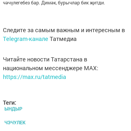
чәчүлегебез бар. Димәк, бурычлар бик җитди.
Следите за самым важным и интересным в
Telegram-канале
Татмедиа
Читайте новости Татарстана в
национальном мессенджере MАХ:
https://max.ru/tatmedia
Теги:
ЫНДЫР
ЧЭЧУЛЕК