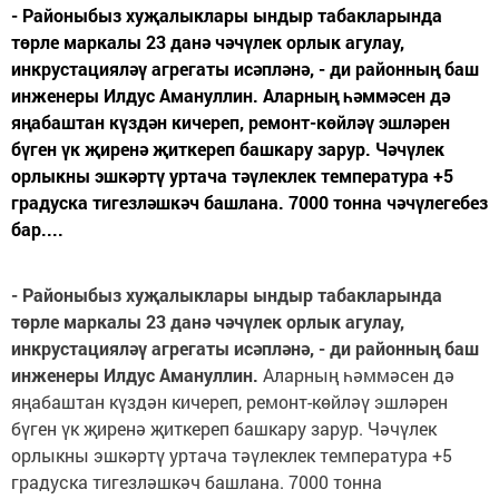
- Районыбыз хуҗалыклары ындыр табакларында
төрле маркалы 23 данә чәчүлек орлык агулау,
инкрустацияләү агрегаты исәпләнә, - ди районның баш
инженеры Илдус Амануллин. Аларның һәммәсен дә
яңабаштан күздән кичереп, ремонт-көйләү эшләрен
бүген үк җиренә җиткереп башкару зарур. Чәчүлек
орлыкны эшкәртү уртача тәүлеклек температура +5
градуска тигезләшкәч башлана. 7000 тонна чәчүлегебез
бар....
- Районыбыз ху
җ
алыклары ындыр табакларында
т
ө
рле маркалы 23 дан
ә
ч
ә
ч
ү
лек орлык агулау,
инкрустациял
әү
агрегаты ис
ә
пл
ә
н
ә
, - ди районны
ң
баш
инженеры Илдус Амануллин.
Аларның һәммәсен дә
яңабаштан күздән кичереп, ремонт-көйләү эшләрен
бүген үк җиренә җиткереп башкару зарур. Чәчүлек
орлыкны эшкәртү уртача тәүлеклек температура +5
градуска тигезләшкәч башлана. 7000 тонна