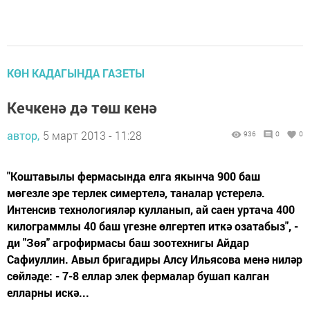
КӨН КАДАГЫНДА ГАЗЕТЫ
Кечкенә дә төш кенә
автор,
5 март 2013 - 11:28
936
0
0
"Коштавылы фермасында елга якынча 900 баш
мөгезле эре терлек симертелә, таналар үстерелә.
Интенсив технологияләр кулланып, ай саен уртача 400
килограммлы 40 баш үгезне өлгертеп иткә озатабыз", -
ди "Зөя" агрофирмасы баш зоотехнигы Айдар
Сафиуллин. Авыл бригадиры Алсу Ильясова менә ниләр
сөйләде: - 7-8 еллар элек фермалар бушап калган
елларны искә...