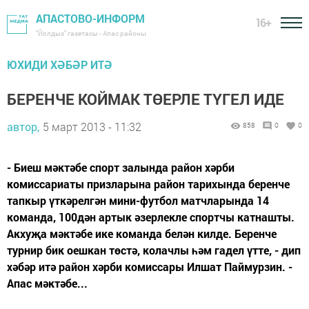
АПАСТОВО-ИНФОРМ
16+
"Йолдыз" газетасы - Апас районы
ЮХИДИ ХӘБӘР ИТӘ
БЕРЕНЧЕ КОЙМАК ТӨЕРЛЕ ТҮГЕЛ ИДЕ
автор,
5 март 2013 - 11:32
858
0
0
- Биеш мәктәбе спорт залында район хәрби
комиссариаты призларына район тарихында беренче
тапкыр үткәрелгән мини-футбол матчларында 14
команда, 100дән артык әзерлекле спортчы катнашты.
Акхуҗа мәктәбе ике команда белән килде. Беренче
турнир бик оешкан төстә, колачлы һәм гадел үтте, - дип
хәбәр итә район хәрби комиссары Илшат Паймурзин. -
Апас мәктәбе...