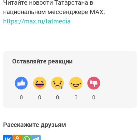
Читайте новости Татарстана в
национальном мессенджере MАХ:
https://max.ru/tatmedia
Оставляйте реакции
0
0
0
0
0
Расскажите друзьям