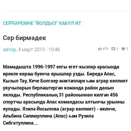
СЕРЛӘРЕМНЕ "ЙОЛДЫЗ" КАБУЛ ИТ
Сер бирмәдек
автор,
4 март 2013 - 10:46
978
0
0
Мамадышта 1996-1997 елгы егет-кызлар арасында
ирекле көрәш буенча ярышлар узды. Биредә Апас,
Кызыл Тау, Кече Болгаер мәктәпләре һәм аграр көллият
укучыларын берләштергән команда район данын
яклады. Республиканың 31 районыннан килгән 456
спортчы арасында Апас командасы алтынчы урынны
яулады. Язилә Йосыпова (аграр көллият) - икенче,
Альбина Сәлимуллина (Апас) һәм Рузилә
Сибгатуллина...