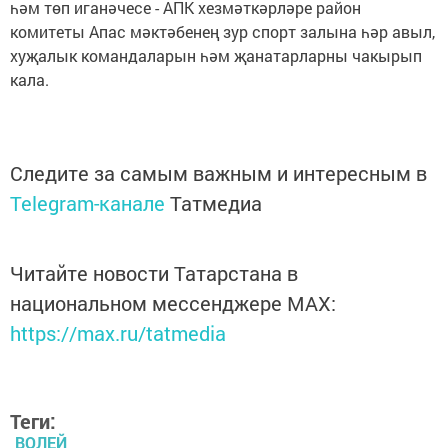
һәм төп иганәчесе - АПК хезмәткәрләре район
комитеты Апас мәктәбенең зур спорт залына һәр авыл,
хуҗалык командаларын һәм җанатарларны чакырып
кала.
Следите за самым важным и интересным в
Telegram-канале
Татмедиа
Читайте новости Татарстана в
национальном мессенджере MАХ:
https://max.ru/tatmedia
Теги:
ВОЛЕЙ