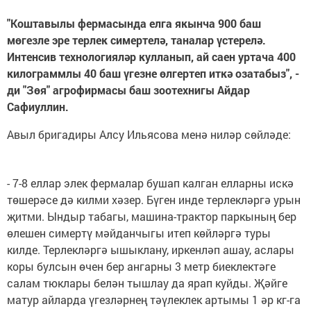
"Коштавылы фермасында елга якынча 900 баш
мөгезле эре терлек симертелә, таналар үстерелә.
Интенсив технологияләр кулланып, ай саен уртача 400
килограммлы 40 баш үгезне өлгертеп иткә озатабыз", -
ди "Зөя" агрофирмасы баш зоотехнигы Айдар
Сафиуллин.
Авыл бригадиры Алсу Ильясова менә ниләр сөйләде:
- 7-8 еллар элек фермалар бушап калган елларны искә
төшерәсе дә килми хәзер. Бүген инде терлекләргә урын
җитми. Ындыр табагы, машина-трактор паркының бер
өлешен симертү мәйданчыгы итеп көйләргә туры
килде. Терлекләргә ышыклану, иркенләп ашау, аслары
коры булсын өчен бер ангарны 3 метр биеклектәге
салам тюклары белән тышлау да ярап куйды. Җәйге
матур айларда үгезләрнең тәүлеклек артымы 1 әр кг-га