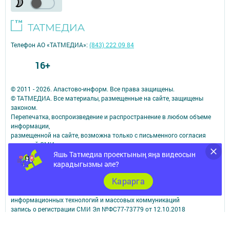
Телефон АО «ТАТМЕДИА»:
(843) 222 09 84
16+
© 2011 - 2026. Апастово-информ. Все права защищены.
© ТАТМЕДИА. Все материалы, размещенные на сайте, защищены
законом.
Перепечатка, воспроизведение и распространение в любом объеме
информации,
размещенной на сайте, возможна только с письменного согласия
редакций СМИ.
Яшь Татмедиа проектының яңа видеосын
При поддержке Республиканского агентства по печати и массовым
коммуникациям.
карадыгызмы әле?
Наименование СМИ: Апастово-информ
Карарга
СМИ зарегистрировано Федеральной службой по надзору в сфере
связи,
информационных технологий и массовых коммуникаций
запись о регистрации СМИ Эл №ФС77-73779 от 12.10.2018
зарегистрировано Федеральной службой по надзору в сфере связи,
информационных технологий и массовых коммуникаций