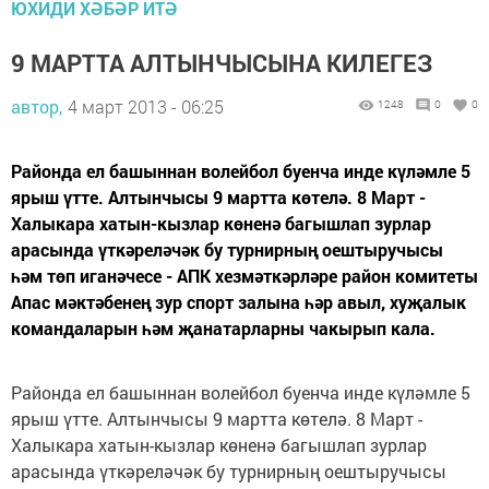
ЮХИДИ ХӘБӘР ИТӘ
9 МАРТТА АЛТЫНЧЫСЫНА КИЛЕГЕЗ
автор,
4 март 2013 - 06:25
1248
0
0
Районда ел башыннан волейбол буенча инде күләмле 5
ярыш үтте. Алтынчысы 9 мартта көтелә. 8 Март -
Халыкара хатын-кызлар көненә багышлап зурлар
арасында үткәреләчәк бу турнирның оештыручысы
һәм төп иганәчесе - АПК хезмәткәрләре район комитеты
Апас мәктәбенең зур спорт залына һәр авыл, хуҗалык
командаларын һәм җанатарларны чакырып кала.
Районда ел башыннан волейбол буенча инде күләмле 5
ярыш үтте. Алтынчысы 9 мартта көтелә. 8 Март -
Халыкара хатын-кызлар көненә багышлап зурлар
арасында үткәреләчәк бу турнирның оештыручысы