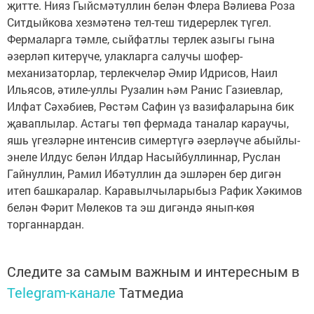
җитте. Нияз Гыйсмәтуллин белән Флера Вәлиева Роза
Ситдыйкова хезмәтенә тел-теш тидерерлек түгел.
Фермаларга тәмле, сыйфатлы терлек азыгы гына
әзерләп китерүче, улакларга салучы шофер-
механизаторлар, терлекчеләр Әмир Идрисов, Наил
Ильясов, әтиле-уллы Рузалин һәм Ранис Газиевлар,
Илфат Сәхәбиев, Рөстәм Сафин үз вазифаларына бик
җаваплылар. Астагы төп фермада таналар караучы,
яшь үгезләрне интенсив симертүгә әзерләүче абыйлы-
энеле Илдус белән Илдар Насыйбуллиннар, Руслан
Гайнуллин, Рамил Ибәтуллин да эшләрен бер дигән
итеп башкаралар. Каравылчыларыбыз Рафик Хәкимов
белән Фәрит Мөлеков та эш дигәндә янып-көя
торганнардан.
Следите за самым важным и интересным в
Telegram-канале
Татмедиа