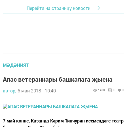
Перейти на страницу новости
МӘДӘНИЯТ
Апас ветераннары башкалага җыена
автор,
6 май 2018 - 10:40
1408
0
0
7 май көнне, Казанда Кәрим Тинчурин исемендәге театр