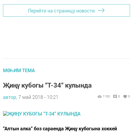
Перейти на страницу новости
МӨҺИМ ТЕМА
Җиңү кубогы “Т-34“ кулында
автор,
7 май 2018 - 10:21
1100
0
0
“Алтын алка“ боз сараенда Җиңү кубогына хоккей