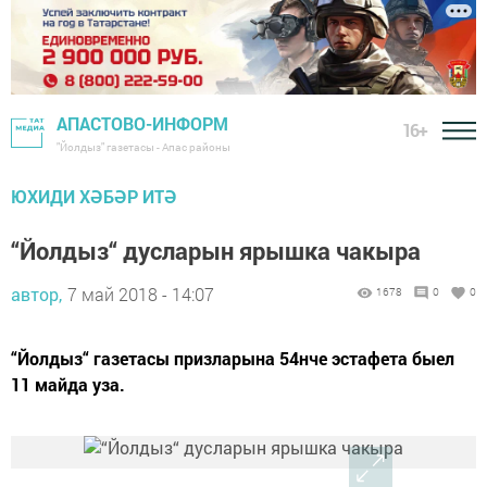
АПАСТОВО-ИНФОРМ
16+
"Йолдыз" газетасы - Апас районы
ЮХИДИ ХӘБӘР ИТӘ
“Йолдыз“ дусларын ярышка чакыра
автор,
7 май 2018 - 14:07
1678
0
0
“Йолдыз“ газетасы призларына 54нче эстафета быел
11 майда уза.