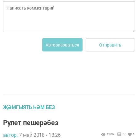
Отправить
Авторизоваться
ҖӘМГЫЯТЬ ҺӘМ БЕЗ
Рулет пешерәбез
автор,
7 май 2018 - 13:26
1206
0
1