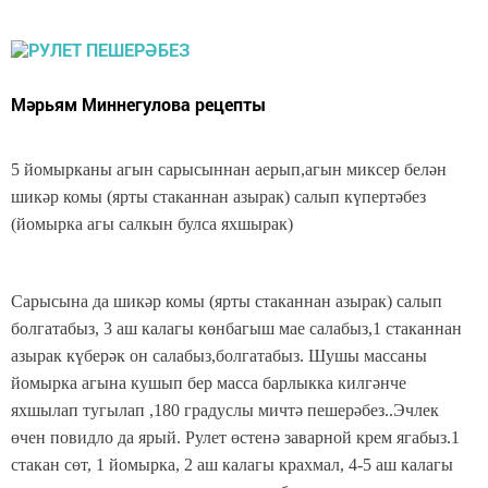
Мәрьям Миннегулова рецепты
5 йомырканы агын сарысыннан аерып,агын миксер белән
шикәр комы (ярты стаканнан азырак) салып күпертәбез
(йомырка агы салкын булса яхшырак)
Сарысына да шикәр комы (ярты стаканнан азырак) салып
болгатабыз, 3 аш калагы көнбагыш мае салабыз,1 стаканнан
азырак күберәк он салабыз,болгатабыз. Шушы массаны
йомырка агына кушып бер масса барлыкка килгәнче
яхшылап тугылап ,180 градуслы мичтә пешерәбез..Эчлек
өчен повидло да ярый. Рулет өстенә заварной крем ягабыз.1
стакан сөт, 1 йомырка, 2 аш калагы крахмал, 4-5 аш калагы