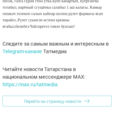
песок, газга сүрән генә утка куеп кабартып, куерганчы
тотабыз, варёный сгущёнка салабыз 1 аш калагы. Камыр
пешкәч эчлекне салып кайнар килеш рулет формасы ясап
төрәбез..Рулет суынгач өстенә кремны
ягабыз,бизибез.Чәйләрегез тәмле булсын!
Следите за самым важным и интересным в
Telegram-канале
Татмедиа
Читайте новости Татарстана в
национальном мессенджере MАХ:
https://max.ru/tatmedia
Перейти на страницу новости