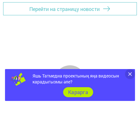
Перейти на страницу новости
Яшь Татмедиа проектының яңа видеосын
карадыгызмы әле?
Карарга
Документы