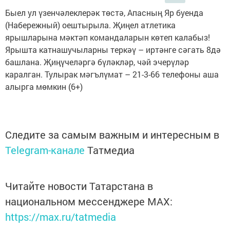
Быел ул үзенчәлеклерәк төстә, Апасның Яр буенда
(Набережный) оештырыла. Җиңел атлетика
ярышларына мәктәп командаларын көтеп калабыз!
Ярышта катнашучыларны теркәү – иртәнге сәгать 8дә
башлана. Җиңүчеләргә бүләкләр, чәй эчерүләр
каралган. Тулырак мәгълүмат – 21-3-66 телефоны аша
алырга мөмкин (6+)
Следите за самым важным и интересным в
Telegram-канале
Татмедиа
Читайте новости Татарстана в
национальном мессенджере MАХ:
https://max.ru/tatmedia