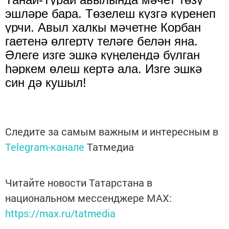
эшләре бара. Төзелеш күзгә күренеп
үрчи. Авыл халкы мәчетне Корбан
гаетенә өлгертү теләге белән яна.
Әлеге изге эшкә күңелендә булган
һәркем өлеш кертә ала. Изге эшкә
син дә кушыл!
Следите за самым важным и интересным в
Telegram-канале
Татмедиа
Читайте новости Татарстана в
национальном мессенджере MАХ:
https://max.ru/tatmedia