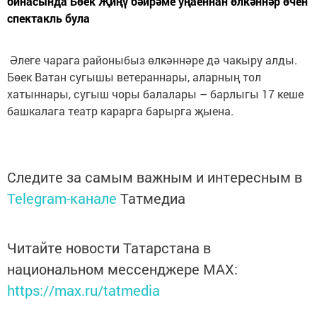
бинасында Бөек Җиңү бәйрәме уңаеннан өлкәннәр өчен
спектакль була
Әлеге чарага районыбыз өлкәннәре дә чакыру алды.
Бөек Ватан сугышы ветераннары, аларның тол
хатыннары, сугыш чоры балалары – барлыгы 17 кеше
башкалага театр карарга барырга җыена.
Следите за самым важным и интересным в
Telegram-канале
Татмедиа
Читайте новости Татарстана в
национальном мессенджере MАХ:
https://max.ru/tatmedia