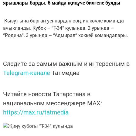
ярышлары барды. 6 майда җиңүче билгеле булды
Кызу гына барган уеннардан соң, иң көчле команда
ачыкланды. Кубок – “Т-34“ кулында. 2 урында –
“Родина“, 3 урында – “Адмирал“ хоккей командалары.
Следите за самым важным и интересным в
Telegram-канале
Татмедиа
Читайте новости Татарстана в
национальном мессенджере MАХ:
https://max.ru/tatmedia