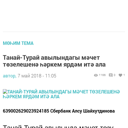
МӨҺИМ ТЕМА
Танай-Турай авылындагы мәчет
төзелешенә һәркем ярдәм итә ала
автор,
7 май 2018 - 11:05
1166
0
1
639002629023924185 Сбербанк Алсу Шайхутдинова
Танай-Турай авылында мәчет төзү