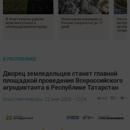
В Апастовском районе
Новогодние каникулы в
Настоя
мужчина утонул в
России сократятся до 11
гастро
необорудованном пруду
дней
экспеди
татарск
В РЕСПУБЛИКЕ
Дворец земледельцев станет главной
площадкой проведения Всероссийского
агродиктанта в Республике Татарстан
Апастово-информ,
22 мая 2026 - 10:24
665
0
0