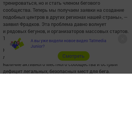
тренироваться, но и стать членом бегового
сообщества. Теперь мы получаем заявки на создание
подобных центров в других регионах нашей страны», —
заявил Фрадков. Эта проблема давно волнует
и рядовых бегунов, и организаторов массовых стартов.
Теперь у неё появилось системное решение.
А вы уже видели новое видео Tatmedia
Junior?
Новые объекты появятся в 22 городах. При выборе
Cмотреть
локаций ВФЛА руководствовалась двумя критериями:
наличие активного местного сообщества и острый
дефицит легальных, безопасных мест для бега.
«В первую очередь мы откроем беговые центры
в городах, где уже сформированы активные беговые
сообщества и остро ощущается нехватка спортивной
инфраструктуры», — пояснил глава федерации.
Каждый центр — это быстровозводимый
круглогодичный комплекс. По сути, небольшой
спортивный кластер под открытым небом