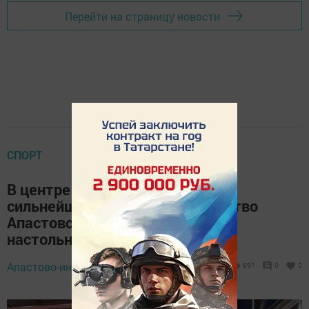
Перейти на страницу новости
СПОРТ
В центре «Максат» определили
сильнейших: Открытое первенство
Апастовской спортшколы по
настольному теннису
Апастово-информ,
25 мая 2026 - 15:12
891
0
0