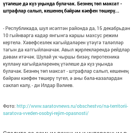
үтәлеше дә күз уңында булачак. Безнең төп максат -
штрафлар салып, кешенең бәйрәм кәефен төшерү...
- Республикада, шул исәптән районда да, 15 декабрьдән
10 гыйнварга кадәр янгынга каршы махсус режим
кертелә. Хәвефсезлек кагыйдәләрен үтәүгә таләпләр
тагын да катгыйланачак. Авыл җирлекләрендә рейдлар
дәвам итәчәк. Шулай ук чыршы бизәү, пиротехника
куллану кагыйдәләренең үтәлеше дә күз уңында
булачак. Безнең төп максат - штрафлар салып, кешенең
бәйрәм кәефен төшерү түгел, ә аны бәла-казалардан
саклап калу, - ди Илдар Вәлиев.
Фото:
http://www.saratovnews.ru/obschestvo/na-territorii-
saratova-vveden-osobyi-rejim-opasnosti/