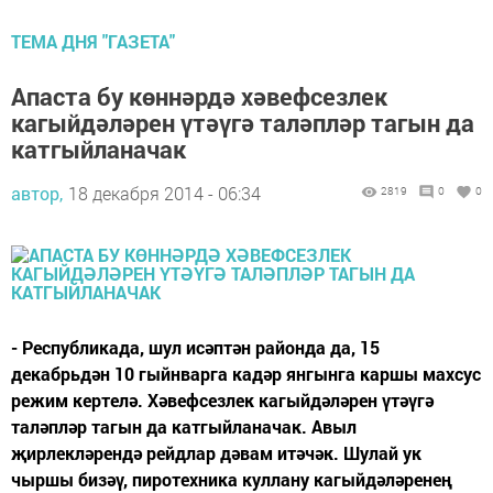
ТЕМА ДНЯ "ГАЗЕТА"
Апаста бу көннәрдә хәвефсезлек
кагыйдәләрен үтәүгә таләпләр тагын да
катгыйланачак
автор,
18 декабря 2014 - 06:34
2819
0
0
- Республикада, шул исәптән районда да, 15
декабрьдән 10 гыйнварга кадәр янгынга каршы махсус
режим кертелә. Хәвефсезлек кагыйдәләрен үтәүгә
таләпләр тагын да катгыйланачак. Авыл
җирлекләрендә рейдлар дәвам итәчәк. Шулай ук
чыршы бизәү, пиротехника куллану кагыйдәләренең