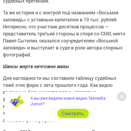
судебных претензий.
Та же история и с контрой под названием «Восьмая
заповедь» с уставным капиталом в 10 тыс. рублей.
Интересно, что участник десятков процессов —
представитель третьей стороны в споре со СМИ, некто
Павел Сытилин, оказался соучредителем «Восьмой
заповеди» и выступает в суде в роли автора спорных
фотографий.
Шансы жертв ничтожно малы
Для наглядности мы составили таблицу судебных
тяжб этих фирм с лета прошлого года. Как видно
из данных, большинство дел о «ядовитых»
А вы уже видели новое видео Tatmedia
фотографиях заканчиваются выплатами в пользу
Junior?
истца. Правда, часто суммы претензий снижаются, но
тем не менее в значительно превышают цены на
Cмотреть
стоковые фотографии.