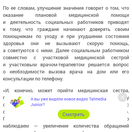
По ее словам, улучшение значения говорит о том, что
оказание плановой медицинской помощи
и деятельность социальных работников приводят
к тому, что граждане начинают доверять своим
помощникам по уходу и при ухудшении состояния
здоровья они не вызывают скорую помощь,
а советуются с ними. Далее социальным работником
совместно с участковой медицинской сестрой
и участковым врачом-терапевтом решается вопрос
о необходимости вызова врача на дом или его
консультации по телефону.
«И, конечно, может прийти медицинская сестра,
провести осмотр и рекомендовать пожилому человеку
А вы уже видели новое видео Tatmedia
сходить на прием к врачу, а также поставить вопрос
Junior?
о госпитализации в медицинскую организацию.
Cмотреть
Подобный подход подразумевает — и мы уже его
наблюдаем — увеличение количества обращений