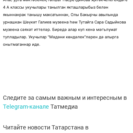
4 А классы укучылары танылган якташларыбыз белән
якыннанрак танышу максатыннан, Олы Бакырчы авылында
урнашкан Шәүкәт Галиев музеена һәм Тутайга Сара Садыйкова
музеена сәяхәт иттеләр. Биредә алар күп кенә мәгълүмат
тупладылар. Укучылар "Мәдәни көндәлек"ләрен дә алырга
онытмаганнар иде.
Следите за самым важным и интересным в
Telegram-канале
Татмедиа
Читайте новости Татарстана в