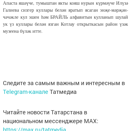
Апаста яшәүче, тумыштан якты кояш нурын күрмәүче Илүзә
Галиева сизгер куллары белән яратып ясаган энҗе-мәрҗән-
чәчәкле кул эшен һәм БРАЙЛЬ алфавитын кулланып шулай
ук үз куллары белән язган Котлау открыткасын район үзәк
музеена бүләк итте.
Следите за самым важным и интересным в
Telegram-канале
Татмедиа
Читайте новости Татарстана в
национальном мессенджере MАХ:
https://max.ru/tatmedia