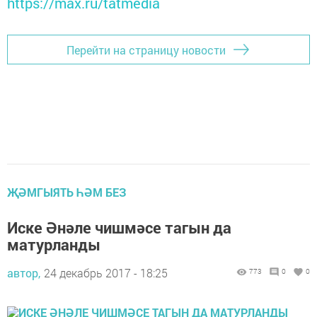
https://max.ru/tatmedia
Перейти на страницу новости
ҖӘМГЫЯТЬ ҺӘМ БЕЗ
Иске Әнәле чишмәсе тагын да
матурланды
автор,
24 декабрь 2017 - 18:25
773
0
0