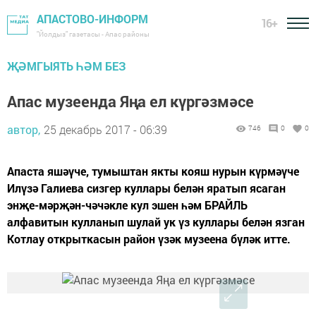
АПАСТОВО-ИНФОРМ
16+
"Йолдыз" газетасы - Апас районы
ҖӘМГЫЯТЬ ҺӘМ БЕЗ
Апас музеенда Яңа ел күргәзмәсе
автор,
25 декабрь 2017 - 06:39
746
0
0
Апаста яшәүче, тумыштан якты кояш нурын күрмәүче
Илүзә Галиева сизгер куллары белән яратып ясаган
энҗе-мәрҗән-чәчәкле кул эшен һәм БРАЙЛЬ
алфавитын кулланып шулай ук үз куллары белән язган
Котлау открыткасын район үзәк музеена бүләк итте.