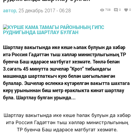
автор,
25 декабрь 2017 - 06:28
708
0
0
Шартлау вакытында ике кеше һәлак булуын да хәбәр
итә Россия Гадәттән тыш хәлләр министрлыгының ТР
буенча Баш идарәсе матбугат хезмәте. Төнлә белән
3.сәгать 45 минутта эшчеләр "Крот" тибындагы
машинада шартлаткыч кую белән шөгыльләнгән
булалар. Эшчеләр өслеккә күтәрелгән вакытта шахтага
керү урыныннан биш метр ераклыкта кинәт шартлау
була. Шартлау булган урында...
Шартлау вакытында ике кеше һәлак булуын да хәбәр
итә Россия Гадәттән тыш хәлләр министрлыгының
ТР буенча Баш идарәсе матбугат хезмәте.