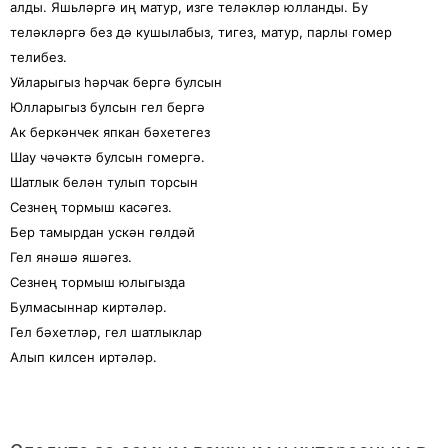
алды. Яшьләргә иң матур, изге теләкләр юлланды. Бу
теләкләргә без дә кушылабыз, тигез, матур, парлы гомер
телибез.
Уйларыгыз һәрчак бергә булсын
Юлларыгыз булсын гел бергә
Ак беркәнчек япкан бәхетегез
Шау чәчәктә булсын гомергә.
Шатлык белән тулып торсын
Сезнең тормыш касәгез.
Бер тамырдан ускән гөлдәй
Гел янәшә яшәгез.
Сезнең тормыш юлыгызда
Булмасыннар киртәләр.
Гел бәхетләр, гел шатлыклар
Алып килсен иртәләр.