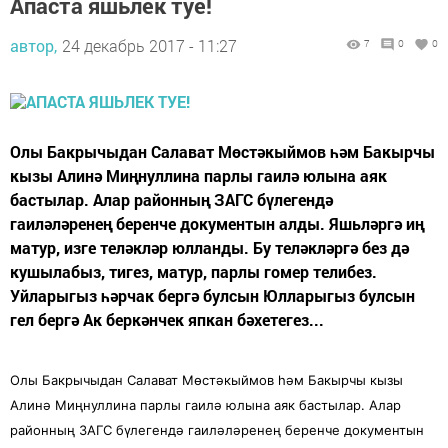
Апаста яшьлек туе!
автор,
24 декабрь 2017 - 11:27
7
0
0
Олы Бакрычыдан Салават Мөстәкыймов һәм Бакырчы
кызы Алинә Миңнуллина парлы гаилә юлына аяк
бастылар. Алар районның ЗАГС бүлегендә
гаиләләренең беренче документын алды. Яшьләргә иң
матур, изге теләкләр юлланды. Бу теләкләргә без дә
кушылабыз, тигез, матур, парлы гомер телибез.
Уйларыгыз һәрчак бергә булсын Юлларыгыз булсын
гел бергә Ак беркәнчек япкан бәхетегез...
Олы Бакрычыдан Салават Мөстәкыймов һәм Бакырчы кызы
Алинә Миңнуллина парлы гаилә юлына аяк бастылар. Алар
районның ЗАГС бүлегендә гаиләләренең беренче документын