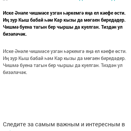
Иске Әнәле чишмәсе узган һәркемгә яңа ел кәефе өсти.
Иң зур Кыш бабай һәм Кар кызы да мөгаен биредәдер.
Чишмә буена тагын бер чыршы да куелган. Тиздән ул
бизәләчәк.
Иске Әнәле чишмәсе узган һәркемгә яңа ел кәефе өсти.
Иң зур Кыш бабай һәм Кар кызы да мөгаен биредәдер.
Чишмә буена тагын бер чыршы да куелган. Тиздән ул
бизәләчәк.
Следите за самым важным и интересным в