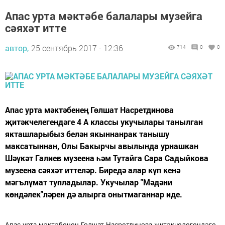
Апас урта мәктәбе балалары музейга
сәяхәт итте
автор,
25 сентябрь 2017 - 12:36
714
0
0
Апас урта мәктәбенең Гөлшат Насретдинова
җитәкчелегендәге 4 А классы укучылары танылган
якташларыбыз белән якыннанрак танышу
максатыннан, Олы Бакырчы авылында урнашкан
Шәүкәт Галиев музеена һәм Тутайга Сара Садыйкова
музеена сәяхәт иттеләр. Биредә алар күп кенә
мәгълүмат тупладылар. Укучылар "Мәдәни
көндәлек"ләрен дә алырга онытмаганнар иде.
Апас урта мәктәбенең Гөлшат Насретдинова җитәкчелегендәге