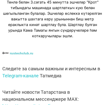
Төнлә белән 3.сәгать 45 минутта эшчеләр "Крот"
тибындагы машинада шартлаткыч кую белән
шөгыльләнгән булалар. Эшчеләр өслеккә күтәрелгән
вакытта шахтага керү урыныннан биш метр
ераклыкта кинәт шартлау була. Шартлау булган
урында Кама Тамагы янгын сүндерүчеләре һәм
коткаручылары эшли.
фото:
rustechclub.ru
Следите за самым важным и интересным в
Telegram-канале
Татмедиа
Читайте новости Татарстана в
национальном мессенджере MАХ: