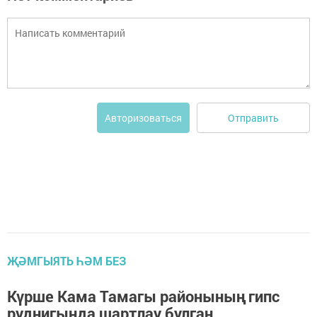
Отправить
Авторизоваться
ҖӘМГЫЯТЬ ҺӘМ БЕЗ
Күрше Кама Тамагы районының гипс
руднигында шартлау булган