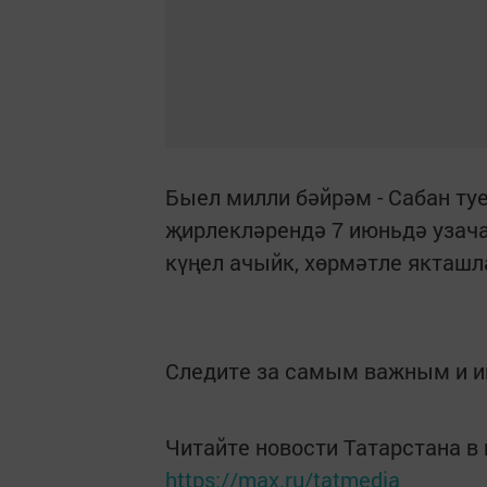
Быел милли бәйрәм - Сабан туе
җирлекләрендә 7 июньдә узача
күңел ачыйк, хөрмәтле якташл
Следите за самым важным и 
Читайте новости Татарстана 
https://max.ru/tatmedia