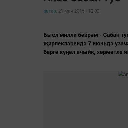
автор,
21 мая 2015 - 12:09
Быел милли бәйрәм - Сабан ту
җирлекләрендә 7 июньдә узач
бергә күңел ачыйк, хөрмәтле 