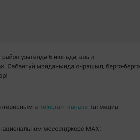
 район үзәгендә 6 июньдә, авыл
к. Сабантуй мәйданында очрашып, бергә-бергә
ар!
интересным в
Telegram-канале
Татмедиа
в национальном мессенджере MАХ: