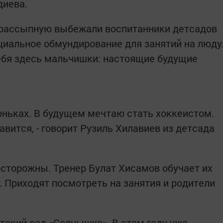
диева.
 врассыпную выбежали воспитанники детсадов
циальное обмундирование для занятий на люду
ебя здесь мальчишки: настоящие будущие
коньках. В будущем мечтаю стать хоккеистом.
авится, - говорит Рузиль Хилавиев из детсада
осторожны. Тренер Булат Хисамов обучает их
у. Приходят посмотреть на занятия и родители
тский сад «Солнышко». В этом году уже