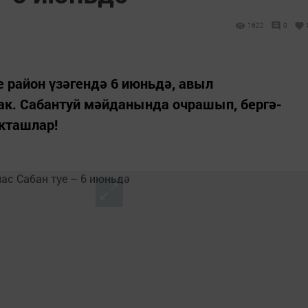
1622
0
е район үзәгендә 6 июньдә, авыл
ак. Сабантуй мәйданында очрашып, бергә-
якташлар!