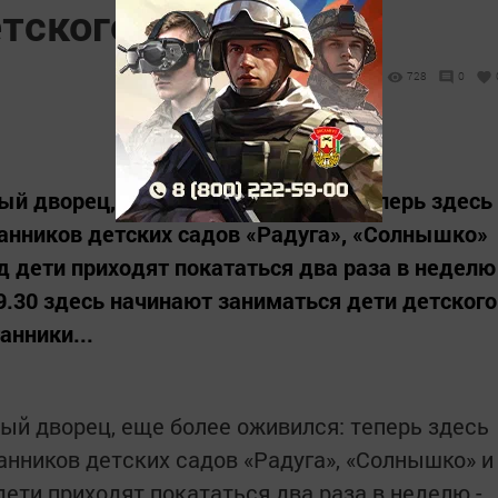
етского сада
728
0
вый дворец, еще более оживился: теперь здесь
танников детских садов «Радуга», «Солнышко»
д дети приходят покататься два раза в неделю
 9.30 здесь начинают заниматься дети детского
анники...
вый дворец, еще более оживился: теперь здесь
анников детских садов «Радуга», «Солнышко» и
дети приходят покататься два раза в неделю -