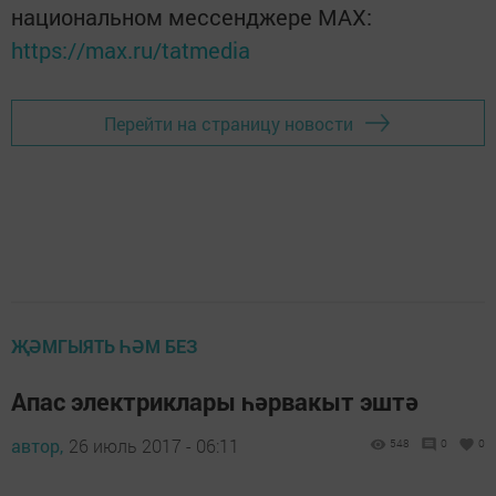
национальном мессенджере MАХ:
https://max.ru/tatmedia
Перейти на страницу новости
ҖӘМГЫЯТЬ ҺӘМ БЕЗ
Апас электриклары һәрвакыт эштә
автор,
26 июль 2017 - 06:11
548
0
0