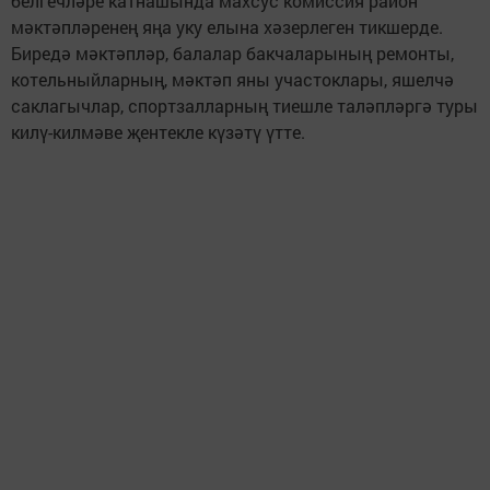
белгечләре катнашында махсус комиссия район
мәктәпләренең яңа уку елына хәзерлеген тикшерде.
Биредә мәктәпләр, балалар бакчаларының ремонты,
котельныйларның, мәктәп яны участоклары, яшелчә
саклагычлар, спортзалларның тиешле таләпләргә туры
килү-килмәве җентекле күзәтү үтте.