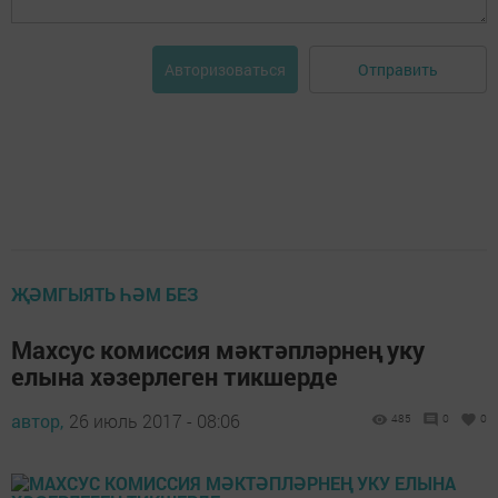
Отправить
Авторизоваться
ҖӘМГЫЯТЬ ҺӘМ БЕЗ
Махсус комиссия мәктәпләрнең уку
елына хәзерлеген тикшерде
автор,
26 июль 2017 - 08:06
485
0
0