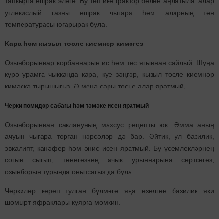
тапкырга ешрак эләгә. Бу төп ике фактор белән аңлатыла: алар
углекислый газны ешрак чыгара һәм аларның тән
температурасы югарырак була.
Кара һәм кызыл төсле киемнәр кимәгез
Озынборыннар корбаннарын ис һәм төс ягыннан сайлый. Шуңа
күрә урамга чыкканда кара, куе зәңгәр, кызыл төсле киемнәр
кимәскә тырышыгыз. Ә менә сары төсне алар яратмый,
Черки помидор сабагы һәм тәмәке исен яратмый
Озынборыннан саклануның махсус рецепты юк. Әмма аның
ачуын чыгара торган нәрсәләр дә бар. Әйтик, ул базилик,
эвкалипт, канәфер һәм әнис исен яратмый. Бу үсемлекләрнең
согын сыгып, тәнегезнең ачык урыннарына сөртсәгез,
озынборын турында онытсагыз да була.
Черкиләр кереп тулган бүлмәгә яңа өзелгән базилик яки
шомырт яфраклары куярга мөмкин.