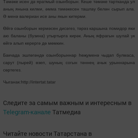
Тәмәке исен дә яратмый озынборын. Кеше тәмәке тартканда ул
аның янына килми, әмма тәмәкесен ташлау белән сырып ала.
Ә менә валериан исе аны якын китерми.
Өйгә озынборын кермәсен дисәгез, тәрәз каршына помидор яки
аю баланы (бузина) утыртырга кирәк. Аның яфрагын шулай ук
өйгә алып керергә дә мөмкин.
Бакчада эшләгәндә озынборыннар һөҗүменә чыдап булмаса,
сарут (пырей) өзеп, шуның согын тәннең ачык урыннарына
сөртегез.
Чыганак:http://intertat.tatar
Следите за самым важным и интересным в
Telegram-канале
Татмедиа
Читайте новости Татарстана в