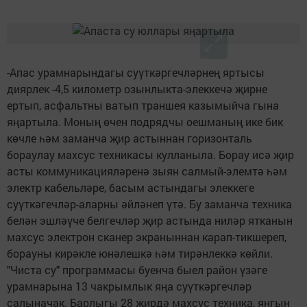
-Апас урамнарындагы суүткәргечләрнең яртысы
диярлек -4,5 километр озынлыкта-элеккечә җирне
ертып, асфальтны ватып траншея казымыйча гына
яңартыла. Моның өчен подрядчы оешманың ике бик
көчле һәм заманча җир астыннан горизонталь
бораулау махсус техникасы кулланыла. Борау исә җир
асты коммуникацияләренә зыян салмый-элемтә һәм
электр кабельләре, басым астындагы элеккеге
суүткәгечләр-аларны әйләнеп үтә. Бу заманча техника
белән эшләүче белгечләр җир астында ниләр ятканын
махсус электрон сканер экраныннан карап-тикшереп,
борауны кирәкле юнәлешкә һәм тирәнлеккә көйли.
"Чиста су" программасы буенча быел район үзәге
урамнарына 13 чакрымлык яңа суүткәргечләр
салыначак. Барлыгы 28 җирдә махсус техника, янгын