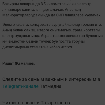
Бакырчы якларында 3,5 километрлык кыр электр
линияләре капиталь яңартылачак. Апасның
Мелиораторлар урамында да СИП линияләре куелачак.
Электр кешегә, көнкүрештә зур уңайлыклар тәэмин итә.
Аның белән сак эш итәргә онытмагыз. Урам, йорттагы
электр хуҗалыгында берәр төзексезлеккә тап булсагыз
кичекмәстән безнең тәүлек буе постта торучы
диспетчырлык хезмәтенә хәбәр итегез.
Ришат Җамалиев.
Следите за самым важным и интересным в
Telegram-канале
Татмедиа
Читайте новости Татарстана в