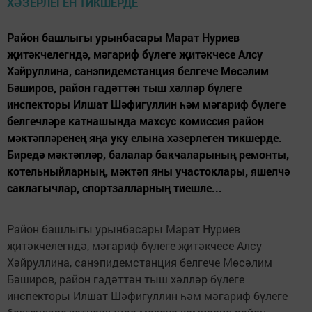
Район башлыгы урынбасары Марат Нуриев
җитәкчелегндә, мәгариф бүлеге җитәкчесе Алсу
Хәйруллина, санэпидемстанция белгече Мөсәлим
Бәширов, район гадәттән тыш хәлләр бүлеге
инспекторы Илшат Шәфигуллин һәм мәгариф бүлеге
белгечләре катнашында махсус комиссия район
мәктәпләренең яңа уку елына хәзерлеген тикшерде.
Биредә мәктәпләр, балалар бакчаларының ремонты,
котельныйларның, мәктәп яны участоклары, яшелчә
саклагычлар, спортзалларның тиешле...
Район башлыгы урынбасары Марат Нуриев
җитәкчелегндә, мәгариф бүлеге җитәкчесе Алсу
Хәйруллина, санэпидемстанция белгече Мөсәлим
Бәширов, район гадәттән тыш хәлләр бүлеге
инспекторы Илшат Шәфигуллин һәм мәгариф бүлеге