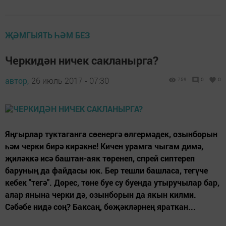
ҖӘМГЫЯТЬ ҺӘМ БЕЗ
Черкидән ничек сакланырга?
автор,
26 июль 2017 - 07:30
759
0
0
Яңгырлар туктаганга сөенергә өлгермәдек, озынборын
һәм черки бирә кирәкне! Кичен урамга чыгам димә,
җиләккә исә баштан-аяк төренеп, спрей сиптереп
баруның да файдасы юк. Бер тешли башласа, тегүче
кебек "тегә". Дөрес, төне буе су буенда утыручылар бар,
алар янына черки дә, озынборын да якын килми.
Сәбәбе нидә соң? Баксаң, бөҗәкләрнең яраткан...