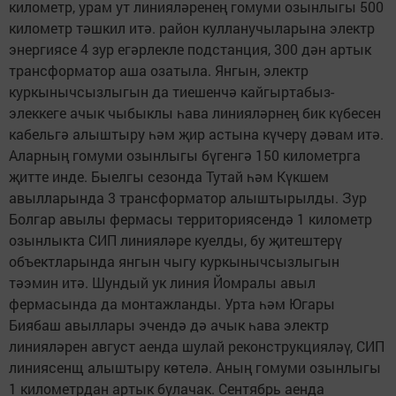
километр, урам ут линияләренең гомуми озынлыгы 500
километр тәшкил итә. район кулланучыларына электр
энергиясе 4 зур егәрлекле подстанция, 300 дән артык
трансформатор аша озатыла. Янгын, электр
куркынычсызлыгын да тиешенчә кайгыртабыз-
элеккеге ачык чыбыклы һава линияләрнең бик күбесен
кабельгә алыштыру һәм җир астына күчерү дәвам итә.
Аларның гомуми озынлыгы бүгенгә 150 километрга
җитте инде. Быелгы сезонда Тутай һәм Күкшем
авылларында 3 трансформатор алыштырылды. Зур
Болгар авылы фермасы территориясендә 1 километр
озынлыкта СИП линияләре куелды, бу җитештерү
объектларында янгын чыгу куркынычсызлыгын
тәэмин итә. Шундый ук линия Йомралы авыл
фермасында да монтажланды. Урта һәм Югары
Биябаш авыллары эчендә дә ачык һава электр
линияләрен август аенда шулай реконструкцияләү, СИП
линиясенщ алыштыру көтелә. Аның гомуми озынлыгы
1 километрдан артык булачак. Сентябрь аенда