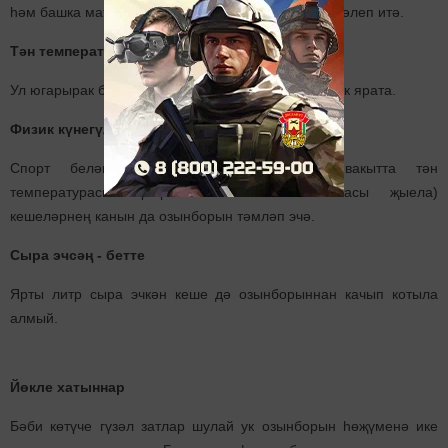
һәм башка матдәләр дә озынборын игътибарын җәлеп итә.
Тән температурасы
Ул югарырак булган саен, озынборыннар да күбрәк ярата.
Физик күнегүләр
Спорт белән даими шөгыльләнгән (бу вакытта тән
температурасы күтәрелә һәм сөт кислотасы җыела)
кешеләрнең канын да озынборын тәмләп эчә.
Сыра эчсәң - бетте
Ярты литр сыра эчкән кеше дә озынборыннан качып котыла
алмый.
Йөкле хатыннар
Бәби көтүче гүзәл затлар шулай ук озынборын һөҗүменә ике