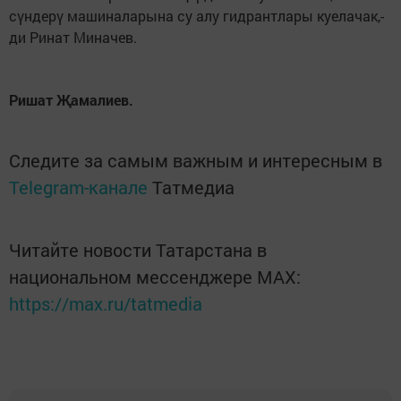
сүндерү машиналарына су алу гидрантлары куелачак,-
ди Ринат Миначев.
Ришат Җамалиев.
Следите за самым важным и интересным в
Telegram-канале
Татмедиа
Читайте новости Татарстана в
национальном мессенджере MАХ:
https://max.ru/tatmedia