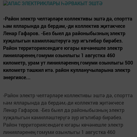
-Район электр челтәрләре коллективы эштә дә, спортта
һәм ялларында да бердәм,-ди коллектив җитәкчесе
Ленар Гафаров. -Без быел да районыбызның электр
хуҗалыгын камилләштерүгә зур игътибар бирәбез.
Район территориясендәге югары көчәнешле электр
линияләренең гомуми озынлыгы 1 августка 460
километр, урам ут линияләренең гомуми озынлыгы 500
километр тәшкил итә. район кулланучыларына электр
энергиясе...
-Район электр челтәрләре коллективы эштә дә, спортта
һәм ялларында да бердәм,-ди коллектив җитәкчесе
Ленар Гафаров. -Без быел да районыбызның электр
хуҗалыгын камилләштерүгә зур игътибар бирәбез.
Район территориясендәге югары көчәнешле электр
линияләренең гомуми озынлыгы 1 августка 460