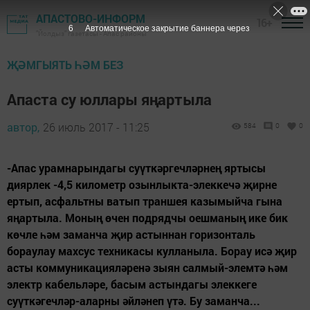
АПАСТОВО-ИНФОРМ
16+
6
Автоматическое закрытие баннера через
"Йолдыз" газетасы - Апас районы
ҖӘМГЫЯТЬ ҺӘМ БЕЗ
Апаста су юллары яңартыла
автор,
26 июль 2017 - 11:25
584
0
0
-Апас урамнарындагы суүткәргечләрнең яртысы
диярлек -4,5 километр озынлыкта-элеккечә җирне
ертып, асфальтны ватып траншея казымыйча гына
яңартыла. Моның өчен подрядчы оешманың ике бик
көчле һәм заманча җир астыннан горизонталь
бораулау махсус техникасы кулланыла. Борау исә җир
асты коммуникацияләренә зыян салмый-элемтә һәм
электр кабельләре, басым астындагы элеккеге
суүткәгечләр-аларны әйләнеп үтә. Бу заманча...