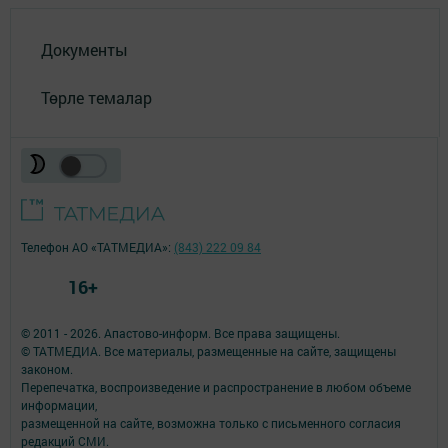
Документы
Төрле темалар
Телефон АО «ТАТМЕДИА»:
(843) 222 09 84
16+
© 2011 - 2026. Апастово-информ. Все права защищены.
© ТАТМЕДИА. Все материалы, размещенные на сайте, защищены
законом.
Перепечатка, воспроизведение и распространение в любом объеме
информации,
размещенной на сайте, возможна только с письменного согласия
редакций СМИ.