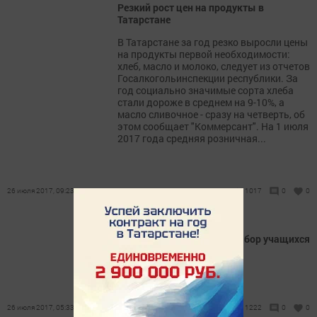
Резкий рост цен на продукты в
Татарстане
В Татарстане за год резко выросли цены
на продукты первой необходимости:
хлеб, масло и молоко, следует из отчетов
Госалкогольинспекции республики. За
год социально значимые сорта хлеба
стали дороже в среднем на 9-10%, а
масло сливочное - сразу на четверть, об
этом сообщает "Коммерсант". На 1 июля
2017 года средняя розничная...
26 июля 2017, 09:23
1017
0
0
"Алтын алка" объявляет набор учащихся
26 июля 2017, 05:33
1222
0
0