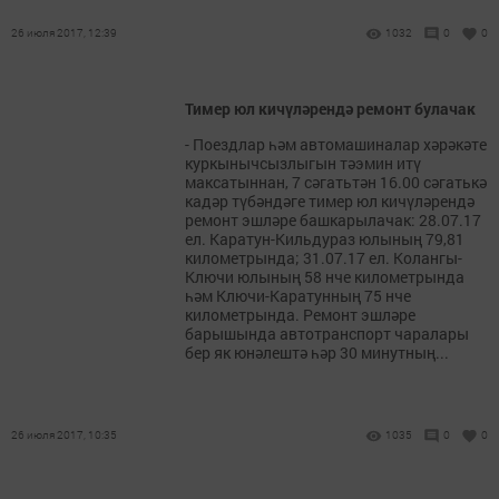
26 июля 2017, 12:39
1032
0
0
Тимер юл кичүләрендә ремонт булачак
- Поездлар һәм автомашиналар хәрәкәте
куркынычсызлыгын тәэмин итү
максатыннан, 7 сәгатьтән 16.00 сәгатькә
кадәр түбәндәге тимер юл кичүләрендә
ремонт эшләре башкарылачак: 28.07.17
ел. Каратун-Кильдураз юлының 79,81
километрында; 31.07.17 ел. Колангы-
Ключи юлының 58 нче километрында
һәм Ключи-Каратунның 75 нче
километрында. Ремонт эшләре
барышында автотранспорт чаралары
бер як юнәлештә һәр 30 минутның...
26 июля 2017, 10:35
1035
0
0