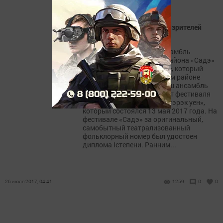
Ансамбль «Садэ» покорил зрителей
Высокогорского сабантуя
22 июля фольклорный ансамбль
ветеранов Апастовского района «Садэ»
принял участие в Сабантуе, который
состоялся в Высокогорском районе
Республики Татарстан. Наш ансамбль
был приглашен как лауреат фестиваля
татарского фольклора «Тугэрэк уен»,
который состоялся 13 мая 2017 года. На
фестивале «Садэ» за оригинальный,
самобытный театрализованный
фольклорный номер был удостоен
диплома Iстепени. Ранним...
26 июля 2017, 04:41
1259
0
0