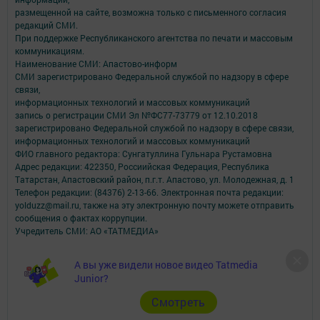
размещенной на сайте, возможна только с письменного согласия
редакций СМИ.
При поддержке Республиканского агентства по печати и массовым
коммуникациям.
Наименование СМИ: Апастово-информ
СМИ зарегистрировано Федеральной службой по надзору в сфере
связи,
информационных технологий и массовых коммуникаций
запись о регистрации СМИ Эл №ФС77-73779 от 12.10.2018
зарегистрировано Федеральной службой по надзору в сфере связи,
информационных технологий и массовых коммуникаций
ФИО главного редактора: Сунгатуллина Гульнара Рустамовна
Адрес редакции: 422350, Россиийская Федерация, Республика
Татарстан, Апастовский район, п.г.т. Апастово, ул. Молодежная, д. 1
Телефон редакции: (84376) 2-13-66. Электронная почта редакции:
yolduzz@mail.ru, также на эту электронную почту можете отправить
сообщения о фактах коррупции.
Учредитель СМИ: АО «ТАТМЕДИА»
Антикоррупционная политика
А вы уже видели новое видео Tatmedia
АО «ТАТМЕДИА» использует «cookie»
для персонализации сервисов и
Junior?
удобства пользователей сайтом.
Использование «cookie» можно отменить в настройках браузера.
Cмотреть
Политика конфиденциальности