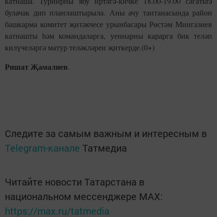
катнаша. Турнирны ябу иртәгә-кичке 18.00-19.00 сәгатьтә
булачак дип планлаштырыла. Аны ачу тантанасында район
башкарма комитет җитәкчесе урынбасары Рөстәм Мингазиев
катнашты һәм командаларга, уеннарны карарга бик теләп
килүчеләргә матур теләкләрен җиткерде.(0+)
Ришат Җамалиев
.
Следите за самым важным и интересным в
Telegram-канале
Татмедиа
Читайте новости Татарстана в
национальном мессенджере MАХ:
https://max.ru/tatmedia