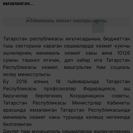
имзаланган...
Татарстан республикасы икътисадының бюджеттан
тыш секторына караган оешмаларда хезмәт куючы
эшчеләрнең минималь хезмәт хакы аена 10126
сумны тәшкил итәчәк, дип хәбәр итә Татарстан
Республикасы хезмәт, мәшгульлек һәм социаль
яклау министрлыгы.
Бу 2018 елның 18 гыйнварында Татарстан
Республикасы профсоюзлар Федерациясе, эш
бирүчеләр берлегенең Координацион советы,
Татарстан Республикасы Министрлар Кабинеты
арасында имзаланган Татарстан Республикасында
минималь хезмәт хакы турында килешү нигезендә
билгеләнгән.
Дәүләт һәм муниципаль оешмаларда эшләүчеләрнең