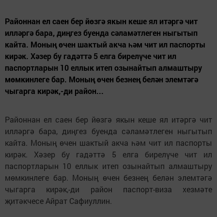
Районнан ел саен бер йөзгә якын кеше ял итәргә чит
илләргә бара, диңгез буенда сәламәтлеген ныгытып
кайта. Моның өчен шактый акча һәм чит ил паспорты
кирәк. Хәзер бу гадәттә 5 елга бирелүче чит ил
паспортларын 10 еллык итеп озынайтып алмаштыру
мөмкинлеге бар. Моның өчен безнең белән элемтәгә
чыгарга кирәк,-ди район...
Районнан ел саен бер йөзгә якын кеше ял итәргә чит
илләргә бара, диңгез буенда сәламәтлеген ныгытып
кайта. Моның өчен шактый акча һәм чит ил паспорты
кирәк. Хәзер бу гадәттә 5 елга бирелүче чит ил
паспортларын 10 еллык итеп озынайтып алмаштыру
мөмкинлеге бар. Моның өчен безнең белән элемтәгә
чыгарга кирәк,-ди район паспорт-виза хезмәте
җитәкчесе Айрат Сафиуллин.