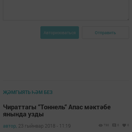
Отправить
Авторизоваться
ҖӘМГЫЯТЬ ҺӘМ БЕЗ
Чираттагы “Тоннель“ Апас мәктәбе
янында узды
автор,
23 гыйнвар 2018 - 11:19
730
0
0