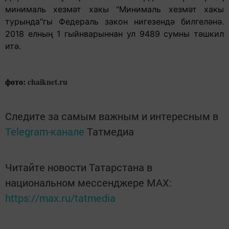
минималь хезмәт хакы "Минималь хезмәт хакы
турында"гы Федераль закон нигезендә билгеләнә.
2018 елның 1 гыйнварыннан ул 9489 сумны тәшкил
итә.
фото:
chaiknet.ru
Следите за самым важным и интересным в
Telegram-канале
Татмедиа
Читайте новости Татарстана в
национальном мессенджере MАХ:
https://max.ru/tatmedia