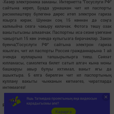
-Хәзер электроника заманы. Интернетта "Госуслуги РФ"
сайтына кереп, Буада урнашкан чит ил паспорты
рәсмиләштерү бүлегенә дөрес итеп электрон гариза
язырга кирәк. Шуннан соң 15 көннән дә соңга
калмыйча сезгә чакыру киләчәк. Фотога төшү озак
вакытыгызны алмаячак. Паспортны исә сезне үзегезне
чакыртып 15 көн эчендә кулыгызга бирәчәкләр. Закон
буенча,"Госуслуги РФ" сайтына электрон гариза
язылгач, чит ил паспорты Россия гражданнарына 1 ай
эчендә кулларына тапшырылырга тиеш. Сәяхәт
юлламасы, самолетка билет сатып алгач кына моны
башкаруы авыр булуы ихтимал, вакыт ягы да
ашыктыра. 5 елга бирелгән чит ил паспортының
куллану вакыты чыкканын көтмәгез, чиратларда
интекмәгез!
Яшь Татмедиа проектының яңа видеосын
карадыгызмы әле?
Ришат Җамалиев.
Карарга