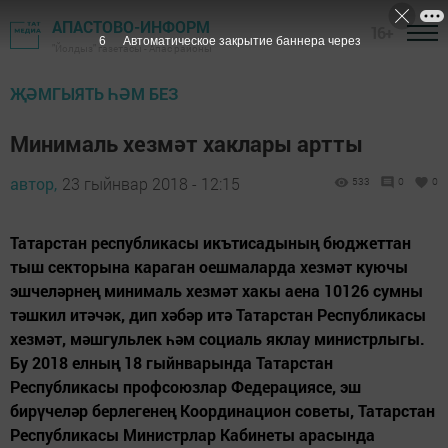
АПАСТОВО-ИНФОРМ
16+
5
Автоматическое закрытие баннера через
"Йолдыз" газетасы - Апас районы
ҖӘМГЫЯТЬ ҺӘМ БЕЗ
Минималь хезмәт хаклары артты
автор,
23 гыйнвар 2018 - 12:15
533
0
0
Татарстан республикасы икътисадының бюджеттан
тыш секторына караган оешмаларда хезмәт куючы
эшчеләрнең минималь хезмәт хакы аена 10126 сумны
тәшкил итәчәк, дип хәбәр итә Татарстан Республикасы
хезмәт, мәшгульлек һәм социаль яклау министрлыгы.
Бу 2018 елның 18 гыйнварында Татарстан
Республикасы профсоюзлар Федерациясе, эш
бирүчеләр берлегенең Координацион советы, Татарстан
Республикасы Министрлар Кабинеты арасында