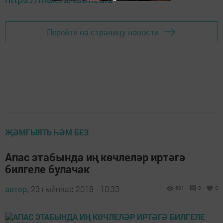
Перейти на страницу новости
ҖӘМГЫЯТЬ ҺӘМ БЕЗ
Апас этабында иң көчлеләр иртәгә
билгеле булачак
автор,
23 гыйнвар 2018 - 10:33
681
0
0