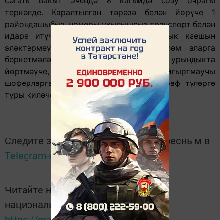
сәгать вакыт эчендә 8 кагыйдә бозу очрагы
теркәлде. Каралтылган тәрәзә белән йөрүче 1
райондашыбыз, номеры укылышсыз транспорт белән
идарә итүче 4 шофер, куркынычсызлык каешын
эләктермәүче 1 кеше тоткарланды һәм аларга
беркетмәләр төзелде. Баласын махсус урындыкта
йөртмәүче, баласының хәвефсезлеген кайгыртмаучы
шоферларга да шактый зур сумма штраф түләргә
туры киләчәк.
Следите за самым важным и интересным в
Telegram-канале
Татмедиа
Читайте новости Татарстана в
национальном мессенджере MАХ:
https://max.ru/tatmedia