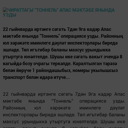
22 гыйнварда иртәнге сәгать 7дән 9га кадәр Апас
мәктәбе янында "Тоннель" операциясе узды. Районның
юл хәрәкәте иминлеге дәүләт инспекторлары биредә
эшләде. Төп игътибар баланы махсус урындыкка
утыртуга юнәлтелде. Шушы ике сәгать вакыт эчендә 8
кагыйдә бозу очрагы теркәлде. Каралтылган тәрәзә
белән йөрүче 1 райондашыбыз, номеры укылышсыз
транспорт белән идарә итүче...
22 гыйнварда иртәнге сәгать 7дән 9га кадәр Апас
мәктәбе янында "Тоннель" операциясе узды.
Районның юл хәрәкәте иминлеге дәүләт
инспекторлары биредә эшләде. Төп игътибар баланы
махсус урындыкка утыртуга юнәлтелде. Шушы ике