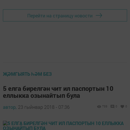
Перейти на страницу новости
ҖӘМГЫЯТЬ ҺӘМ БЕЗ
5 елга бирелгән чит ил паспортын 10
еллыкка озынайтып була
автор,
23 гыйнвар 2018 - 07:36
733
0
0