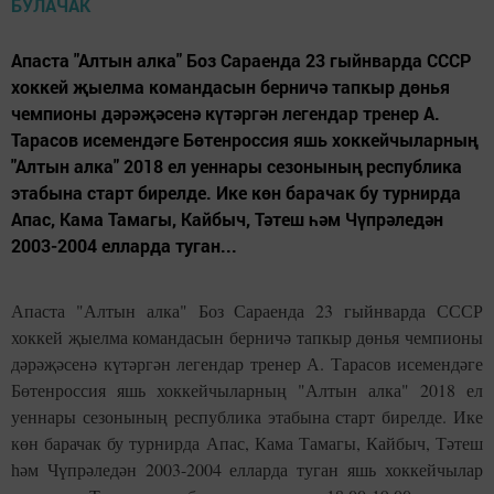
Апаста "Алтын алка" Боз Сараенда 23 гыйнварда СССР
хоккей җыелма командасын берничә тапкыр дөнья
чемпионы дәрәҗәсенә күтәргән легендар тренер А.
Тарасов исемендәге Бөтенроссия яшь хоккейчыларның
"Алтын алка" 2018 ел уеннары сезонының республика
этабына старт бирелде. Ике көн барачак бу турнирда
Апас, Кама Тамагы, Кайбыч, Тәтеш һәм Чүпрәледән
2003-2004 елларда туган...
Апаста "Алтын алка" Боз Сараенда 23 гыйнварда СССР
хоккей җыелма командасын берничә тапкыр дөнья чемпионы
дәрәҗәсенә күтәргән легендар тренер А. Тарасов исемендәге
Бөтенроссия яшь хоккейчыларның "Алтын алка" 2018 ел
уеннары сезонының республика этабына старт бирелде. Ике
көн барачак бу турнирда Апас, Кама Тамагы, Кайбыч, Тәтеш
һәм Чүпрәледән 2003-2004 елларда туган яшь хоккейчылар