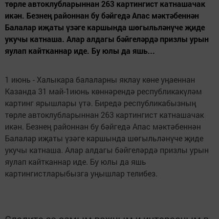
төрле автоклубларыннан 263 картингист катнашачак
икән. Безнең районнан бу бәйгедә Апас мәктәбеннән
Балалар иҗаты үзәге каршында шөгыльләнүче җиде
укучы катнаша. Алар алдагы бәйгеләрдә призлы урын
яулап кайтканнар иде. Бу юлы да яшь...
1 июнь - Халыкара балаларны яклау көне уңаеннан
Казанда 31 май-1июнь көннәрендә республикакүләм
картинг ярышлары үтә. Биредә республикабызның
төрле автоклубларыннан 263 картингист катнашачак
икән. Безнең районнан бу бәйгедә Апас мәктәбеннән
Балалар иҗаты үзәге каршында шөгыльләнүче җиде
укучы катнаша. Алар алдагы бәйгеләрдә призлы урын
яулап кайтканнар иде. Бу юлы да яшь
картингистларыбызга уңышлар телибез.