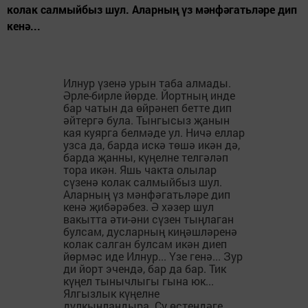
колак салмыйбыз шул. Аларның үз мәнфәгатьләре дип
кенә...
Илнур үзенә урын таба алмады.
Әрле-бирле йөрде. Йортның инде
бар чатын да өйрәнеп бетте дип
әйтергә була. Тынгысыз җанын
кая куярга белмәде ул. Ничә еллар
узса да, барда искә төшә икән дә,
барда җанны, күңелне телгәләп
тора икән. Яшь чакта олылар
сүзенә колак салмыйбыз шул.
Аларның үз мәнфәгатьләре дип
кенә җибәрәбез. Ә хәзер шул
вакытта әти-әни сүзен тыңлаган
булсам, дусларның киңәшләренә
колак салган булсам икән диеп
йөрмәс иде Илнур... Үзе генә... Зур
ди йорт эчендә, бар да бар. Тик
күңел тынычлыгы гына юк...
Ялгызлык күңелне
дулкынландыра. Су өстендәге