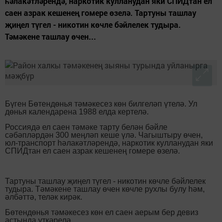
һәлакәтләрендә, наркотик кулланудан яки СПИДтан ел
саен азрак кешенең гомере өзелә. Тартуны ташлау
җиңел түгел - никотин көчле бәйлелек тудыра.
Тәмәкене ташлау өчен...
Бүген Бөтендөнья тәмәкесез көн билгеләп үтелә. Ул
дөнья календарена 1988 елда кертелә.
Россиядә ел саен тәмәке тарту белән бәйле
сәбәпләрдән 300 меңләп кеше үлә. Чагыштыру өчен,
юл-транспорт һәлакәтләрендә, наркотик кулланудан яки
СПИДтан ел саен азрак кешенең гомере өзелә.
Тартуны ташлау җиңел түгел - никотин көчле бәйлелек
тудыра. Тәмәкене ташлау өчен көчле рухлы булу һәм,
әлбәттә, теләк кирәк.
Бөтендөнья тәмәкесез көн ел саен аерым бер девиз
астында үткәрелә.