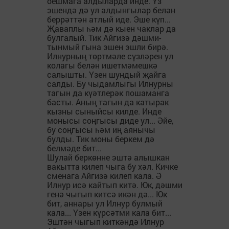
оешмага алдыларда инде. Үз
эшендә дә ул алдынгылар белән
беррәттән атлый иде. Эше күп...
Җаваплы һәм дә кыен чаклар да
булгалый. Тик Айгизә дәшми-
тынмый гына эшен эшли бирә.
Илнурның төртмәле сүзләрен ул
колагы белән ишетмәмешкә
салышты. Үзен шундый җайга
салды. Бу чыдамлыгы Илнурны
тагын да күәтлерәк пошаманга
басты. Аның тагын да катырак
кызны сыныйсы килде. Инде
монысы соңгысы диде ул... Әйе,
бу соңгысы һәм иң аянычы
булды. Тик моны беркем дә
белмәде бит...
Шулай беркөнне эштә алышкан
вакытта килеп чыга бу хәл. Кичке
сменага Айгизә килеп кала. Ә
Илнур исә кайтып китә. Юк, дәшми
генә чыгып китсә икән дә... Юк
бит, аннары ул Илнур булмый
кала... Үзен күрсәтми кала бит...
Эштән чыгып киткәндә Илнур