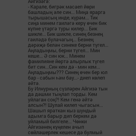
Айгизәгә:
- Карале, бигрәк масаеп йөри
башладың әле син... Миңа ярарга
тырышасың инде, күрәм... Тик
сиңа минем гаиләгә керү өчен бик
күпне үтәргә туры килер... Бик
шикле... Бик шикле, синең безнең
гаиләдә булачагың... Безнең
дәрәҗә белән синеке берни түгел...
Аңладыңмы, берни түгел... Мин
кеше... Ә син юк... Минем
фамилияне йөртә алырлык түгел
бит син...Син кем дә - мин кем...
Аңладыңмы??? Синең өчен бер юл
бар - сабын һәм бау...- диеп көлеп
әйтә.
Бу Илнурның сүзләрен Айгизә тын
да дәшми тыңлап торды. Кем
уйлаган соң?! Кем генә әйтә
алсын?! Шулай килеп чыгасын...
Шашып яраткан кыз шундый
адымга барыр дип беркем дә
уйламый билгеле... Чөнки
Айгизәнең күңелен ачып
сөйләшерлек кешесе дә булмый