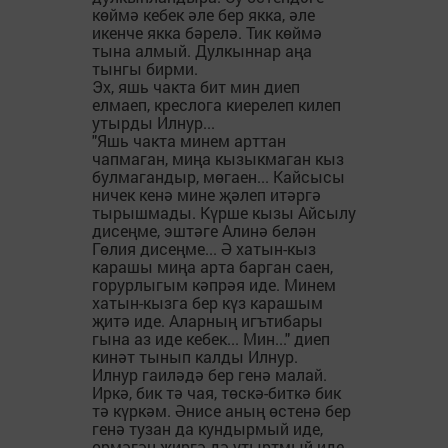
көймә кебек әле бер якка, әле
икенче якка бәрелә. Тик көймә
тына алмый. Дулкыннар аңа
тынгы бирми.
Эх, яшь чакта бит мин диеп
елмаеп, креслога киерелеп килеп
утырды Илнур...
"Яшь чакта минем арттан
чапмаган, миңа кызыкмаган кыз
булмагандыр, мөгаен... Кайсысы
ничек кенә мине җәлеп итәргә
тырышмады. Күрше кызы Айсылу
дисеңме, эштәге Алинә белән
Гөлия дисеңме... Ә хатын-кыз
карашы миңа арта барган саен,
горурлыгым кәпрәя иде. Минем
хатын-кызга бер күз карашым
җитә иде. Аларның игътибары
гына аз иде кебек... Мин..." диеп
кинәт тынып калды Илнур.
Илнур гаиләдә бер генә малай.
Иркә, бик тә чая, төскә-биткә бик
тә күркәм. Әнисе аның өстенә бер
генә тузан да кундырмый иде,
өрмәгән җиргә дә утыртмый иде