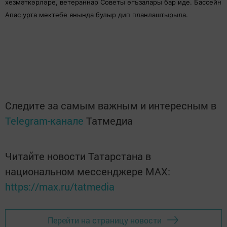
хезмәткәрләре, ветераннар Советы әгъзалары бар иде. Бассейн
Апас урта мәктәбе янында булыр дип планлаштырыла.
Следите за самым важным и интересным в
Telegram-канале
Татмедиа
Читайте новости Татарстана в
национальном мессенджере MАХ:
https://max.ru/tatmedia
Перейти на страницу новости