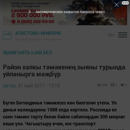
4
Автоматическое закрытие баннера через
АПАСТОВО-ИНФОРМ
16+
"Йолдыз" газетасы - Апас районы
ҖӘМГЫЯТЬ ҺӘМ БЕЗ
Район халкы тәмәкенең зыяны турында
уйланырга мәҗбүр
автор,
31 май 2017 - 13:16
586
0
0
Бүген Бөтендөнья тәмәкесез көн билгеләп үтелә. Ул
дөнья календарена 1988 елда кертелә. Россиядә ел
саен тәмәке тарту белән бәйле сәбәпләрдән 300 меңләп
кеше үлә. Чагыштыру өчен, юл-транспорт