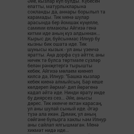
Әйе, кызлар күп булды. Күбесен
елатты, матурлыкларына
сокланды да, аннары борылып та
карамады. Тик менә шулар
арасында бер йомшак күңелле,
самими елмаюлы Айгизә генә
китми иде аның күз алдыннан...
Кырыс ди, буйсынмас Илнур бу
кызны бик ошата иде. Тик
шунысы кызык - ул аны үзенчә
яратты. Аңа дорфа сүз әйтте, аны
ничек тә булса төртмәле сүзләр
белән рәнҗетергә тырышты
кебек. Айгизә мөлаем киенеп
килсә дә, Илнур: "Башка кызлар
кебек киенә алмыйсың. Бар кеше
көлдереп йөрмә!- дип йөрәгенә
кадап әйтә иде. Нинди ярату инде
бу диярсез сез... Әйе, анысы
дөрес. Тик икенче яктан карасаң,
ул аны шулай сыный иде. Әгәр
түзә ала икән. Димәк, ул аның
сөйгәне булырга хаклы һәм Илнур
аны сайлап ялгышмаган. Менә
хикмәт нидә иде...