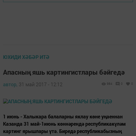
ЮХИДИ ХӘБӘР ИТӘ
Апасның яшь картингистлары бәйгедә
автор,
31 май 2017 - 12:12
984
0
0
1 июнь - Халыкара балаларны яклау көне уңаеннан
Казанда 31 май-1июнь көннәрендә республикакүләм
картинг ярышлары үтә. Биредә республикабызның