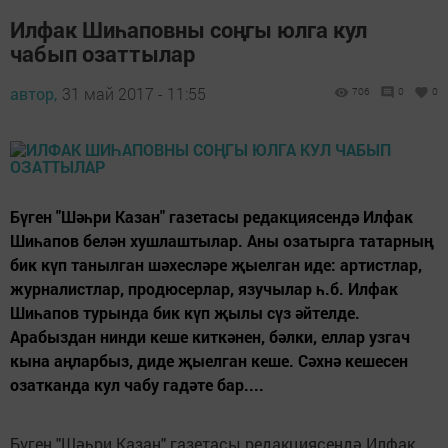
Илфак Шиһаповны соңгы юлга кул
чабып озаттылар
автор,
31 май 2017 - 11:55
706
0
0
Бүген "Шәһри Казан" газетасы редакциясендә Илфак
Шиһапов белән хушлаштылар. Аны озатырга татарның
бик күп танылган шәхесләре җыелган иде: артистлар,
журналистлар, продюсерлар, язучылар һ.б. Илфак
Шиһапов турында бик күп җылы сүз әйтелде.
Арабыздан нинди кеше киткәнен, бәлки, еллар узгач
кына аңларбыз, диде җыелган кеше. Сәхнә кешесен
озатканда кул чабу гадәте бар....
Бүген "Шәһри Казан" газетасы редакциясендә Илфак