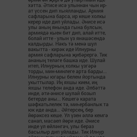
хәтта. Әтисе исә улыннан чын ир-
ат үссен дип хыялланды. Армия
сафларына барса, ир кеше холкы
керер иде дип уйлады. Әнисе исә
улы аның янында гына булсын,
армиядә кыен бит дип, алай итте,
болай итте - улын үз янәшәсендә
калдырды. Нәкъ тә менә шул
вакытта - кирәк иде Илнурны
армия сафларына җибәрергә. Тик
ананың теләге башка иде. Шулай
итеп, Илнурның холкы үзгәрә
торды, мин-минлеге арта барды...
Илнурны югары белем йортында
укыттылар. Иң яхшы кием, иң
яхшы телефон анда иде. Әлбәттә
инде, әти-әнисе шулай бозып
бетерде аны... Кешегә карата
шәфкатьлелек тә, миһербанлык та
юк иде анда... Әйтерсең, бер
йөрәксез кеше. Ул үзен әллә кемгә
санап, масаеп йөри иде. Әнисе
инде ул өйләнгәч, улы бераз
басылыр дип уйлады. Тик Илнур