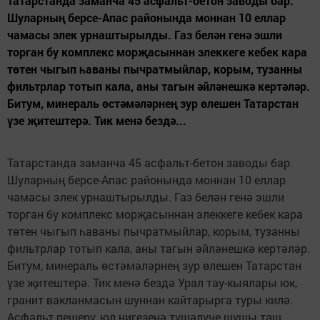
Татарстанда заманча 45 асфальт-бетон заводы бар.
Шуларның берсе-Апас районында моннан 10 еллар
чамасы элек урнаштырылды. Газ белән генә эшли
торган бу комплекс морҗасыннан элеккеге кебек кара
төтен чыгып һаваны пычратмыйлар, корым, тузанны
фильтрлар тотып кала, аны тагын әйләнешкә кертәләр.
Битум, минераль өстәмәләрнең зур өлешен Татарстан
үзе җитештерә. Тик менә бездә...
Татарстанда заманча 45 асфальт-бетон заводы бар.
Шуларның берсе-Апас районында моннан 10 еллар
чамасы элек урнаштырылды. Газ белән генә эшли
торган бу комплекс морҗасыннан элеккеге кебек кара
төтен чыгып һаваны пычратмыйлар, корым, тузанны
фильтрлар тотып кала, аны тагын әйләнешкә кертәләр.
Битум, минераль өстәмәләрнең зур өлешен Татарстан
үзе җитештерә. Тик менә бездә Урал тау-кыялары юк,
гранит вакланмасын шуннан кайтарырга туры килә.
Асфальт пешерү, юл нигезенә түшәлүче шушы таш