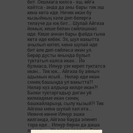
бит. Оешмага килсә - эш, өйгә
кайтса - анда да аны бары тик эш
кенә көтә иде. Ничек икән бу
кызыйның хәле дип белергә
теләүче дә юк бит... Шулай Айгизә
йомык, кеше белән сөйләшмәс
иде. Кеше аннан бары файда гына
көтә иде кебек. Эх, шул вакытта
ачылып китеп, менә шулай иде
бит әле дип сөйләсә икән ул.
Берәр дусты янында булып
туктатып калса икән... Йә
булмаса, Илнур үзе кереп туктатса
икән... Тик юк... Айгизә бу аяныч
адымын ясый... Ниләр иде икән
синең башыңда ул вакытта?!
Ниләр күз алдыңа килде икән?!
Бәлки туктаргадыр дигән уй
килмәдеме икән синең
башкайларыңа, сылу кызый?! Тик
Айгизә менә шулай хәл итә...
Икенче көнне Илнур эшкә
килгәндә, Айгизә бауда эленеп
тора иде... Илнур берни дә дәшә
алмады... Ул өнсез калды... Бары