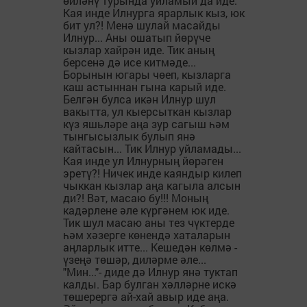
өйләнү турында уйламый да иде.
Кая инде Илнурга ярарлык кыз, юк
бит ул?! Менә шулай масайды
Илнур... Аны ошатып йөрүче
кызлар хайрән иде. Тик аның
берсенә дә исе китмәде...
Борынын югары чөеп, кызларга
каш астыннан гына карый иде.
Белгән булса икән Илнур шул
вакытта, ул кыерсыткан кызлар
күз яшьләре аңа зур сагыш һәм
тынгысызлык булып янә
кайтасын... Тик Илнур уйламады...
Кая инде ул Илнурның йөрәген
эретү?! Ничек инде каяндыр килеп
чыккан кызлар аңа кагыла алсын
ди?! Вәт, масаю бу!!! Моның
кадәрлене әле күргәнем юк иде.
Тик шул масаю аны тез чүктерде
һәм хәзерге көнендә хаталарын
аңларлык итте... Кешедән көлмә -
үзеңә төшәр, диләрме әле...
"Мин..."- диде дә Илнур янә туктап
калды. Бар булган хәлләрне искә
төшерергә ай-хай авыр иде аңа.