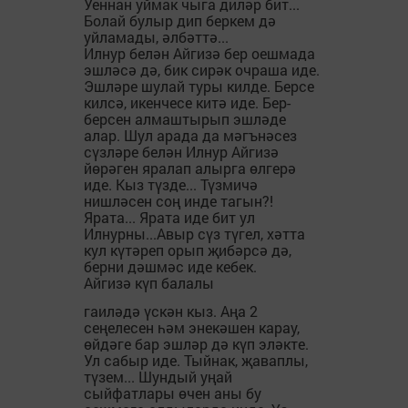
Уеннан уймак чыга диләр бит...
Болай булыр дип беркем дә
уйламады, әлбәттә...
Илнур белән Айгизә бер оешмада
эшләсә дә, бик сирәк очраша иде.
Эшләре шулай туры килде. Берсе
килсә, икенчесе китә иде. Бер-
берсен алмаштырып эшләде
алар. Шул арада да мәгънәсез
сүзләре белән Илнур Айгизә
йөрәген яралап алырга өлгерә
иде. Кыз түзде... Түзмичә
нишләсен соң инде тагын?!
Ярата... Ярата иде бит ул
Илнурны...Авыр сүз түгел, хәтта
кул күтәреп орып җибәрсә дә,
берни дәшмәс иде кебек.
Айгизә күп балалы
гаиләдә үскән кыз. Аңа 2
сеңелесен һәм энекәшен карау,
өйдәге бар эшләр дә күп эләкте.
Ул сабыр иде. Тыйнак, җаваплы,
түзем... Шундый уңай
сыйфатлары өчен аны бу