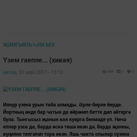
ҖӘМГЫЯТЬ ҺӘМ БЕЗ
Үзем гаепле... (хикәя)
автор,
31 май 2017 - 13:10
659
0
0
Илнур үзенә урын таба алмады. Әрле-бирле йөрде.
Йортның инде бар чатын да өйрәнеп бетте дип әйтергә
була. Тынгысыз җанын кая куярга белмәде ул. Ничә
еллар узса да, барда искә төшә икән дә, барда җанны,
күңелне телгәләп тора икән. Яшь чакта олылар сүзенә