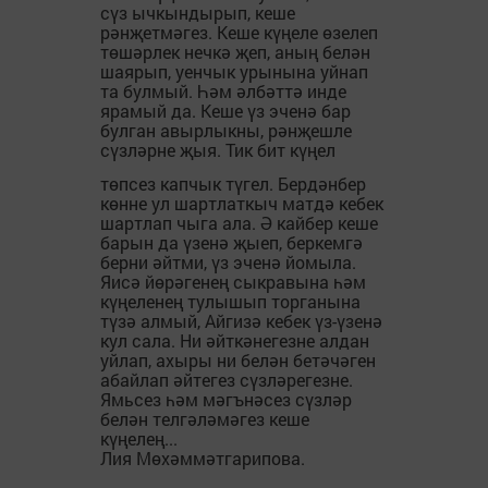
сүз ычкындырып, кеше
рәнҗетмәгез. Кеше күңеле өзелеп
төшәрлек нечкә җеп, аның белән
шаярып, уенчык урынына уйнап
та булмый. Һәм әлбәттә инде
ярамый да. Кеше үз эченә бар
булган авырлыкны, рәнҗешле
сүзләрне җыя. Тик бит күңел
төпсез капчык түгел. Бердәнбер
көнне ул шартлаткыч матдә кебек
шартлап чыга ала. Ә кайбер кеше
барын да үзенә җыеп, беркемгә
берни әйтми, үз эченә йомыла.
Яисә йөрәгенең сыкравына һәм
күңеленең тулышып торганына
түзә алмый, Айгизә кебек үз-үзенә
кул сала. Ни әйткәнегезне алдан
уйлап, ахыры ни белән бетәчәген
абайлап әйтегез сүзләрегезне.
Ямьсез һәм мәгънәсез сүзләр
белән телгәләмәгез кеше
күңелең...
Лия Мөхәммәтгарипова.