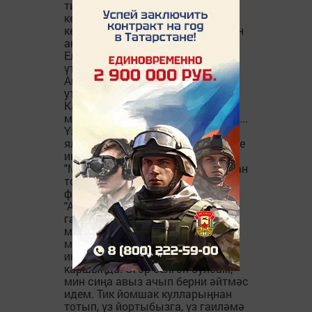
тик һаман бер сүз: "Мин..."- диеп
кенә кабатлап торды ул... Тик
кешеләр аның ни әйтәсе килгәнен
аңламады...
Еллар үтте... Әйе, Илнур, еллар
үтте... Ә син әле дә булса,
Айгизәне сагынып, көтеп
утырасың... Кайтмый ул...
Кайтмый... "Мин..."-диеп йөз-мең
мәртәбә кабатласаң да кайтмый...
Үз ялгышыңны - ачы ди
ялгышыңны аңларга вакыт җитте
инде сиңа Илнур!!!
"Мин..." - диеп Илнур креслосыннан
торып, өстәл өстендәге
фотосурәтне кулына алды.
"Айгизә, кичер... Мин үзем
гаепле...Ничә еллар буе сыкрый
минем йөрәк. Нәрсә эшләсәм дә,
мин сине кирк кайтара алмыйм
инде. Мин бик гаепле синең
каршыңда. Әгәр белгән булсам,
мин сиңа авыз ачып берни әйтмәс
идем. Тик йомшак кулларыңнан
тотып, үз йортыбызга, үз гаиләмә