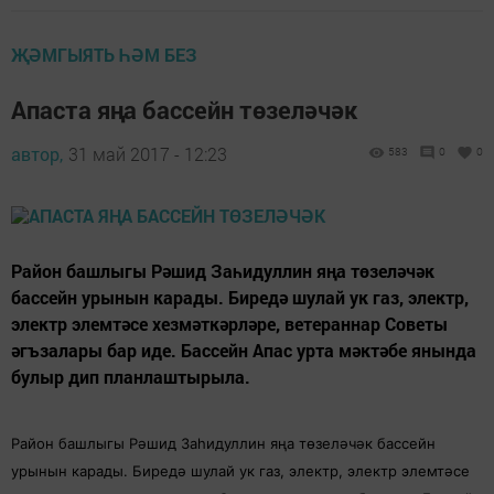
ҖӘМГЫЯТЬ ҺӘМ БЕЗ
Апаста яңа бассейн төзеләчәк
автор,
31 май 2017 - 12:23
583
0
0
Район башлыгы Рәшид Заһидуллин яңа төзеләчәк
бассейн урынын карады. Биредә шулай ук газ, электр,
электр элемтәсе хезмәткәрләре, ветераннар Советы
әгъзалары бар иде. Бассейн Апас урта мәктәбе янында
булыр дип планлаштырыла.
Район башлыгы Рәшид Заһидуллин яңа төзеләчәк бассейн
урынын карады. Биредә шулай ук газ, электр, электр элемтәсе