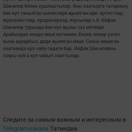
Шиһапов белән хушлаштылар. Аны озатырга татарның
бик күп танылган шәхесләре җыелган иде: артистлар,
журналистлар, продюсерлар, язучылар һ.б. Илфак
Шиһапов турында бик күп җылы сүз әйтелде.
Арабыздан нинди кеше киткәнен, бәлки, еллар узгач
кына аңларбыз, диде җыелган кеше. Сәхнә кешесен
озатканда кул чабу гадәте бар. Илфак Шиһаповны
соңгы юлга кул чабып озаттылар.
Следите за самым важным и интересным в
Telegram-канале
Татмедиа