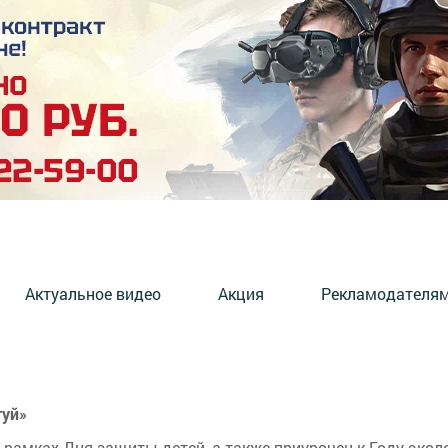
Актуальное видео
Акция
Рекламодателя
туй»
 рамках Дня защиты детей, а также приурочен к Году экол