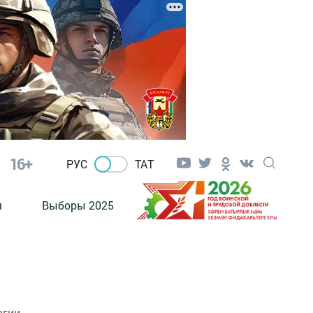
16+
РУС
ТАТ
м
Выборы 2025
огии