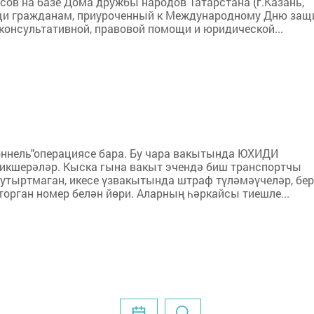
сов на базе Дома дружбы народов Татарстана (г.Казань,
мощи гражданам, приуроченный к Международному Дню за
консультативной, правовой помощи и юридической...
"Тоннель"операциясе бара. Бу чара вакытында ЮХИДИ
тикшерәләр. Кыска гына вакыт эчендә биш транспортчы
 утыртмаган, икесе үзвакытында штраф түләмәүчеләр, бер
торган номер белән йөри. Аларның һәркайсы тиешле...