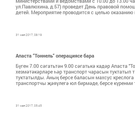
министерствами и ведомствами с 10.00 до 13.00 ча
ул.Павлюхина, д.57) проведет День правовой по
детей. Мероприятие проводится с целью оказанию 
31 мая 2017, 08:19
Апаста “Тоннель“ операциясе бара
Бүген 7.00 сәгатьтән 9.00 сәгатькә кадәр Апаста 
хезмәтәкәрләре һәр транспорт чарасын туктатып 
туктатылды. Аның берсе баласын махсус креслога
транспортчы җәяүлегә юл бирмәде, берсе күренми 
31 мая 2017, 05:45