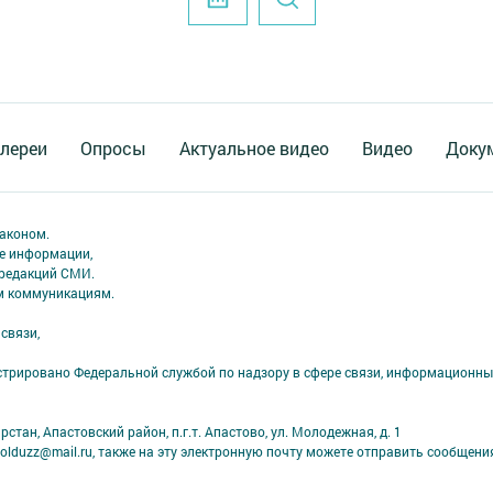
лереи
Опросы
Актуальное видео
Видео
Доку
аконом.
ме информации,
 редакций СМИ.
ым коммуникациям.
связи,
стрировано Федеральной службой по надзору в сфере связи, информационны
тан, Апастовский район, п.г.т. Апастово, ул. Молодежная, д. 1
yolduzz@mail.ru, также на эту электронную почту можете отправить сообщени