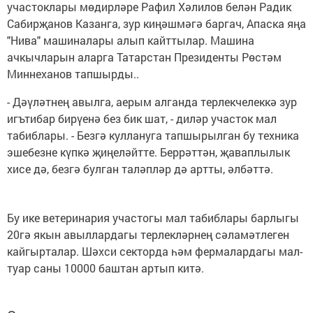
участоклары мөдирләре Рафил Хәлилов белән Радик
Сабирҗанов Казанга, зур киңәшмәгә баргач, Апаска яңа
"Нива" машиналары алып кайттылар. Машина
ачкычларын аларга Татарстан Президенты Рөстәм
Миннеханов тапшырды..
- Дәүләтнең авылга, аерым алганда терлекчелеккә зур
игътибар бирүенә без бик шат, - диләр участок мал
табиблары. - Безгә куллануга тапшырылган бу техника
эшебезне күпкә җиңеләйтте. Беррәттән, җаваплылык
хисе дә, безгә булган таләпләр дә артты, әлбәттә.
Бу ике ветеринария участогы мал табиблары барлыгы
20гә якын авыллардагы терлекләрнең сәламәтлеген
кайгырталар. Шәхси секторда һәм фермалардагы мал-
туар саны 10000 баштан артып китә.