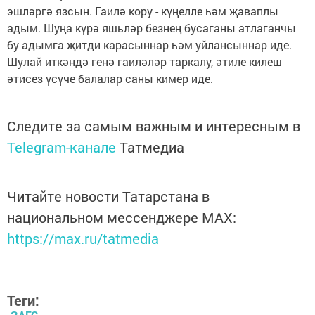
эшләргә язсын. Гаилә кору - күңелле һәм җаваплы
адым. Шуңа күрә яшьләр безнең бусаганы атлаганчы
бу адымга җитди карасыннар һәм уйлансыннар иде.
Шулай иткәндә генә гаиләләр таркалу, әтиле килеш
әтисез үсүче балалар саны кимер иде.
Следите за самым важным и интересным в
Telegram-канале
Татмедиа
Читайте новости Татарстана в
национальном мессенджере MАХ:
https://max.ru/tatmedia
Теги: