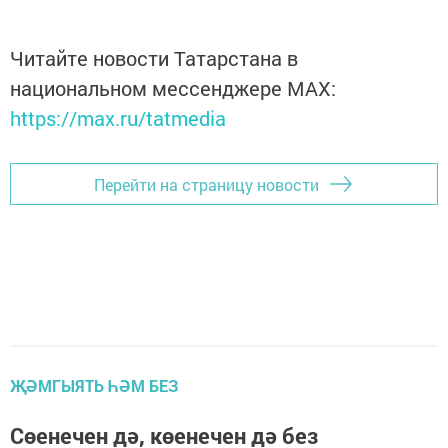
Читайте новости Татарстана в
национальном мессенджере MАХ:
https://max.ru/tatmedia
Перейти на страницу новости
ҖӘМГЫЯТЬ ҺӘМ БЕЗ
Сөенечен дә, көенечен дә без