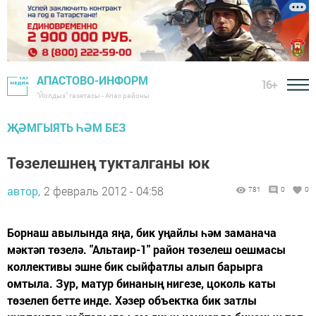
АПАСТОВО-ИНФОРМ
16+
"Йолдыз" газетасы - Апас районы
ҖӘМГЫЯТЬ ҺӘМ БЕЗ
Төзелешнең тукталганы юк
автор,
2 февраль 2012 - 04:58
781
0
0
Борнаш авылында яңа, бик уңайлы һәм заманача
мәктәп төзелә. "Альтаир-1" район төзелеш оешмасы
коллективы эшне бик сыйфатлы алып барырга
омтыла. Зур, матур бинаның нигезе, цоколь каты
төзелеп бетте инде. Хәзер объектка бик затлы