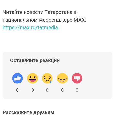
Читайте новости Татарстана в
национальном мессенджере MАХ:
https://max.ru/tatmedia
Оставляйте реакции
0
0
0
0
0
Расскажите друзьям