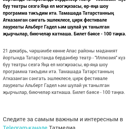
буу театры сезгә Яңа ел могҗизасы, өр-яңа шоу
программа тәкъдим итә. Тамашада Татарстанның
Атказанган сәнгать эшлеклесе, цирк фестивале
лауреаты Альберт Гадел һәм шулай ук танылган
җырчылар, биючеләр катнаша. Билет бәясе - 100 тәңкә.
21 декабрь, чәршәмбе көнне Апас районы мәдәният
йортында Татарстанда бердәнбер театр - "Иллюзия" күз
буу театры сезгә Яңа ел могҗизасы, өр-яңа шоу
программа тәкъдим итә. Тамашада Татарстанның
Атказанган сәнгать эшлеклесе, цирк фестивале
лауреаты Альберт Гадел һәм шулай ук танылган
җырчылар, биючеләр катнаша. Билет бәясе - 100 тәңкә.
Следите за самым важным и интересным в
Telegram-канале
Татмедиа