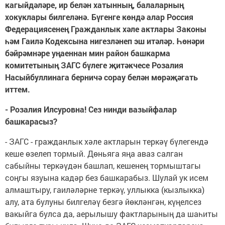
кагыйдәләре, ир белән хатынның, балаларның
хокуклары билгеләнә. Бүгенге көндә алар Россия
Федерациясенең Гражданлык хәле актлары Законы
һәм Гаилә Кодексына нигезләнеп эш итәләр. Һөнәри
бәйрәмнәре уңаеннан мин район башкарма
комитетының ЗАГС бүлеге җитәкчесе Розалия
Насыйбуллинага берничә сорау белән мөрәҗәгать
иттем.
- Розалия Илсуровна! Сез нинди вазыйфалар
башкарасыз?
- ЗАГС - гражданлык хәле актларын теркәү бүлегендә
кеше өзелеп тормый. Дөньяга яңа аваз салган
сабыйны теркәүдән башлап, кешенең тормыштагы
соңгы язуына кадәр без башкарабыз. Шулай ук исем
алмаштыру, гаиләләрне теркәү, уллыкка (кызлыкка)
алу, ата булуны билгеләү безгә йөкләнгән, күңелсез
вакыйга булса да, аерылышу фактларының да шаһиты