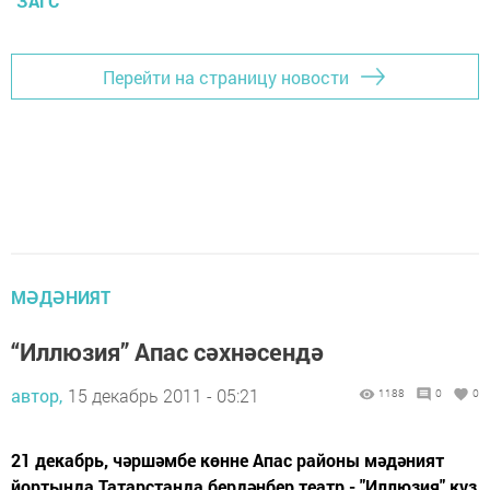
ЗАГС
Перейти на страницу новости
МӘДӘНИЯТ
“Иллюзия” Апас сәхнәсендә
автор,
15 декабрь 2011 - 05:21
1188
0
0
21 декабрь, чәршәмбе көнне Апас районы мәдәният
йортында Татарстанда бердәнбер театр - "Иллюзия" күз