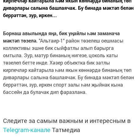
кирпечләр кайтарыла һәм якын көннәрдә бинаның төп
диварлары салына башлаячак. Бу бинада мәктәп белән
беррәттән, зур, иркен...
Борнаш авылында яңа, бик уңайлы һәм заманача
мәктәп төзелә.
"Альтаир-1" район төзелеш оешмасы
коллективы эшне бик сыйфатлы алып барырга
омтыла. Зур, матур бинаның нигезе, цоколь каты
төзелеп бетте инде. Хәзер объектка бик затлы
кирпечләр кайтарыла һәм якын көннәрдә бинаның төп
диварлары салына башлаячак. Бу бинада мәктәп белән
беррәттән, зур, иркен спорт залы һәм җыйнак кына
бассейн да булачак дип фаразлана.
Следите за самым важным и интересным в
Telegram-канале
Татмедиа