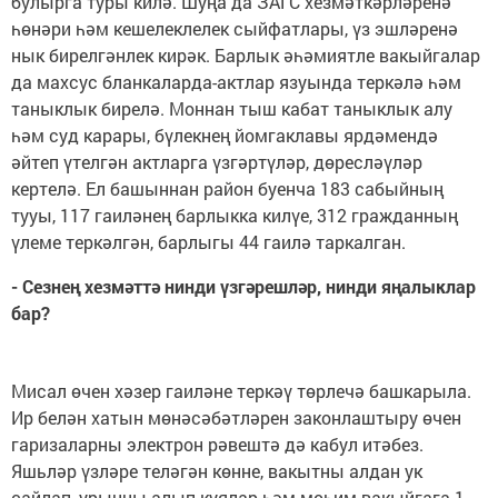
булырга туры килә. Шуңа да ЗАГС хезмәткәрләренә
һөнәри һәм кешелеклелек сыйфатлары, үз эшләренә
нык бирелгәнлек кирәк. Барлык әһәмиятле вакыйгалар
да махсус бланкаларда-актлар язуында теркәлә һәм
таныклык бирелә. Моннан тыш кабат таныклык алу
һәм суд карары, бүлекнең йомгаклавы ярдәмендә
әйтеп үтелгән актларга үзгәртүләр, дөресләүләр
кертелә. Ел башыннан район буенча 183 сабыйның
тууы, 117 гаиләнең барлыкка килүе, 312 гражданның
үлеме теркәлгән, барлыгы 44 гаилә таркалган.
- Сезнең хезмәттә нинди үзгәрешләр, нинди яңалыклар
бар?
Мисал өчен хәзер гаиләне теркәү төрлечә башкарыла.
Ир белән хатын мөнәсәбәтләрен законлаштыру өчен
гаризаларны электрон рәвештә дә кабул итәбез.
Яшьләр үзләре теләгән көнне, вакытны алдан ук
сайлап, урынны алып куялар һәм мөһим вакыйгага 1