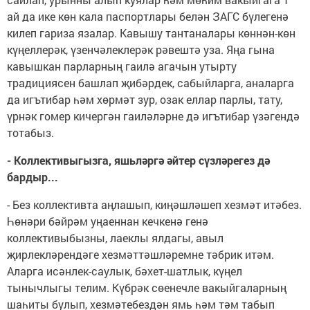
ай да ике көн кала паспортлары белән ЗАГС бүлегенә
килеп гариза язалар. Кавышу тантаналары көннән-көн
күңеллерәк, үзенчәлеклерәк рәвештә уза. Яңа гына
кавышкан парларның гаилә агачын утырту
традициясен башлап җибәрдек, сабыйларга, аналарга
да игътибар һәм хөрмәт зур, озак еллар парлы, тату,
үрнәк гомер кичергән гаиләләрне дә игътибар үзәгендә
тотабыз.
- Коллективыгызга, яшьләргә әйтер сүзләрегез дә
бардыр...
- Без коллективта аңлашып, киңәшләшеп хезмәт итәбез.
Һөнәри бәйрәм уңаеннан кечкенә генә
коллективыбызны, лаеклы ялдагы, авыл
җирлекләрендәге хезмәттәшләремне тәбрик итәм.
Аларга исәнлек-саулык, бәхет-шатлык, күңел
тынычлыгы телим. Күбрәк сөенечле вакыйгаларның
шаһиты булып, хезмәтебездән ямь һәм тәм табып