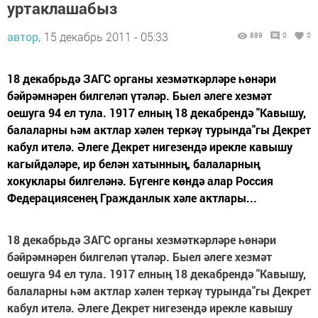
уртаклашабыз
автор,
15 декабрь 2011 - 05:33
889
0
0
18 декабрьдә ЗАГС органы хезмәткәрләре һөнәри
бәйрәмнәрен билгеләп үтәләр. Быел әлеге хезмәт
оешуга 94 ел тула. 1917 елның 18 декабрендә "Кавышу,
балаларны һәм актлар хәлен теркәү турында"гы Декрет
кабул ителә. Әлеге Декрет нигезендә ирекле кавышу
кагыйдәләре, ир белән хатынның, балаларның
хокуклары билгеләнә. Бүгенге көндә алар Россия
Федерациясенең Гражданлык хәле актлары...
18 декабрьдә ЗАГС органы хезмәткәрләре һөнәри
бәйрәмнәрен билгеләп үтәләр. Быел әлеге хезмәт
оешуга 94 ел тула. 1917 елның 18 декабрендә "Кавышу,
балаларны һәм актлар хәлен теркәү турында"гы Декрет
кабул ителә. Әлеге Декрет нигезендә ирекле кавышу