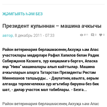
ҖӘМГЫЯТЬ ҺӘМ БЕЗ
Президент кулыннан – машина ачкычы
автор,
8 декабрь 2011 - 07:33
811
0
0
Район ветеринария берләшмәсенең Акхуҗа һәм Апас
участоклары мөдирләре Рафил Хәлилов белән Радик
Сабирҗанов Казанга, зур киңәшмәгә баргач, Апаска
яңа "Нива" машиналары алып кайттылар. Машина
ачкычларын аларга Татарстан Президенты Рөстәм
Миннеханов тапшырды.. - Дәүләтнең авылга, аерым
алганда терлекчелеккә зур игътибар бирүенә без бик
шат, - диләр участок мал табиблары. - Безгә...
Район ветеринария берләшмәсенең Акхуҗа һәм Апас