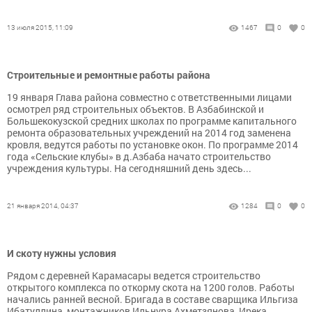
13 июля 2015, 11:09
1467
0
0
Строительные и ремонтные работы района
19 января Глава района совместно с ответственными лицами
осмотрел ряд строительных объектов. В Азбабинской и
Большекокузской средних школах по программе капитального
ремонта образовательных учреждений на 2014 год заменена
кровля, ведутся работы по установке окон. По программе 2014
года «Сельские клубы» в д.Азбаба начато строительство
учреждения культуры. На сегодняшний день здесь...
21 января 2014, 04:37
1284
0
0
И скоту нужны условия
Рядом с деревней Карамасары ведется строительство
открытого комплекса по откорму скота на 1200 голов. Работы
начались ранней весной. Бригада в составе сварщика Ильгиза
Ибатуллина, монтажников Ильнура Ахметзянова, Ирека