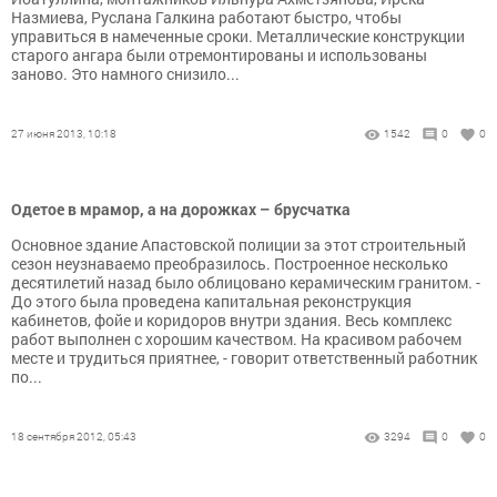
Назмиева, Руслана Галкина работают быстро, чтобы
управиться в намеченные сроки. Металлические конструкции
старого ангара были отремонтированы и использованы
заново. Это намного снизило...
27 июня 2013, 10:18
1542
0
0
Одетое в мрамор, а на дорожках – брусчатка
Основное здание Апастовской полиции за этот строительный
сезон неузнаваемо преобразилось. Построенное несколько
десятилетий назад было облицовано керамическим гранитом. -
До этого была проведена капитальная реконструкция
кабинетов, фойе и коридоров внутри здания. Весь комплекс
работ выполнен с хорошим качеством. На красивом рабочем
месте и трудиться приятнее, - говорит ответственный работник
по...
18 сентября 2012, 05:43
3294
0
0