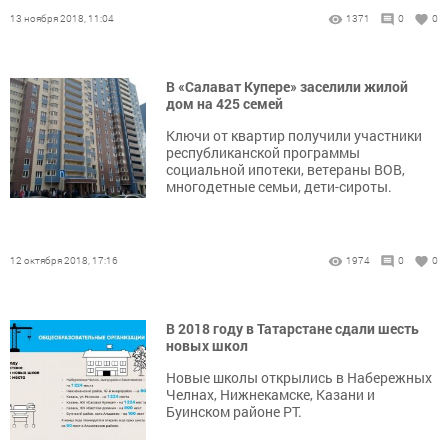
13 ноября 2018, 11:04
1371
0
0
В «Салават Купере» заселили жилой
дом на 425 семей
Ключи от квартир получили участники
республиканской программы
социальной ипотеки, ветераны ВОВ,
многодетные семьи, дети-сироты.
12 октября 2018, 17:16
1974
0
0
В 2018 году в Татарстане сдали шесть
новых школ
Новые школы открылись в Набережных
Челнах, Нижнекамске, Казани и
Буинском районе РТ.