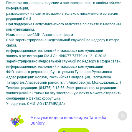
Перепечатка, воспроизведение и распространение в любом объеме
информации,
размещенной на сайте, возможна только с письменного согласия
редакций СМИ.
При поддержке Республиканского агентства по печати и массовым
коммуникациям.
Наименование СМИ: Апастово-информ
СМИ зарегистрировано Федеральной службой по надзору в сфере
связи,
информационных технологий и массовых коммуникаций
запись о регистрации СМИ Эл №ФС77-73779 от 12.10.2018
зарегистрировано Федеральной службой по надзору в сфере связи,
информационных технологий и массовых коммуникаций
ФИО главного редактора: Сунгатуллина Гульнара Рустамовна
Адрес редакции: 422350, Россиийская Федерация, Республика
Татарстан, Апастовский район, п.г.т. Апастово, ул. Молодежная, д. 1
Телефон редакции: (84376) 2-13-66. Электронная почта редакции:
yolduzz@mail.ru, также на эту электронную почту можете отправить
сообщения о фактах коррупции.
Учредитель СМИ: АО «ТАТМЕДИА»
Антикоррупционная политика
А вы уже видели новое видео Tatmedia
АО «ТАТМЕДИА» использует «cookie»
для персонализации сервисов и
Junior?
удобства пользователей сайтом.
Использование «cookie» можно отменить в настройках браузера.