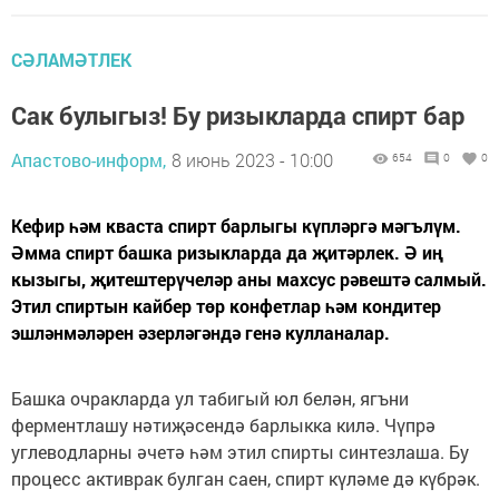
СӘЛАМӘТЛЕК
Сак булыгыз! Бу ризыкларда спирт бар
Апастово-информ,
8 июнь 2023 - 10:00
654
0
0
Кефир һәм кваста спирт барлыгы күпләргә мәгълүм.
Әмма спирт башка ризыкларда да җитәрлек. Ә иң
кызыгы, җитештерүчеләр аны махсус рәвештә салмый.
Этил спиртын кайбер төр конфетлар һәм кондитер
эшләнмәләрен әзерләгәндә генә кулланалар.
Башка очракларда ул табигый юл белән, ягъни
ферментлашу нәтиҗәсендә барлыкка килә. Чүпрә
углеводларны әчетә һәм этил спирты синтезлаша. Бу
процесс активрак булган саен, спирт күләме дә күбрәк.