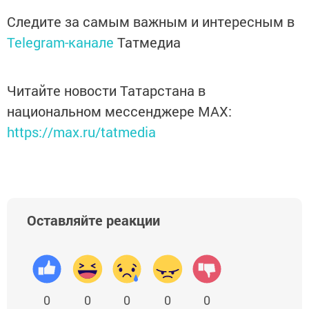
Следите за самым важным и интересным в
Telegram-канале
Татмедиа
Читайте новости Татарстана в
национальном мессенджере MАХ:
https://max.ru/tatmedia
Оставляйте реакции
0
0
0
0
0