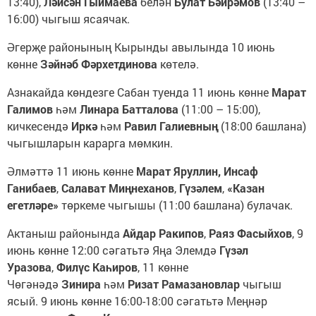
13:40),
Ләйсән Гыймаева
белән
Булат Бәйрәмов
(13:40 –
16:00) чыгыш ясаячак.
Әгерҗе районының Кырынды авылында 10 июнь
көнне
Зәйнәб Фәрхетдинова
көтелә.
Азнакайда көндезге Сабан туенда 11 июнь көнне
Марат
Галимов
һәм
Линара Батталова
(11:00 – 15:00),
кичкесендә
Иркә
һәм
Равил Галиевның
(18:00 башлана)
чыгышларын карарга мөмкин.
Әлмәттә 11 июнь көнне
Марат Яруллин, Инсаф
Ганибаев
,
Салават Миңнеханов
,
Гүзәлем
,
«Казан
егетләре»
төркеме чыгышы (11:00 башлана) булачак.
Актаныш районында
Айдар Ракипов
,
Раяз Фасыйхов
, 9
июнь көнне 12:00 сәгатьтә Яңа Элемдә
Гүзәл
Уразова
,
Филүс Каһиров
, 11 көнне
Чөгәнәдә
Зинира
һәм
Ризат Рамазановлар
чыгыш
ясый. 9 июнь көнне 16:00-18:00 сәгатьтә Меңнәр