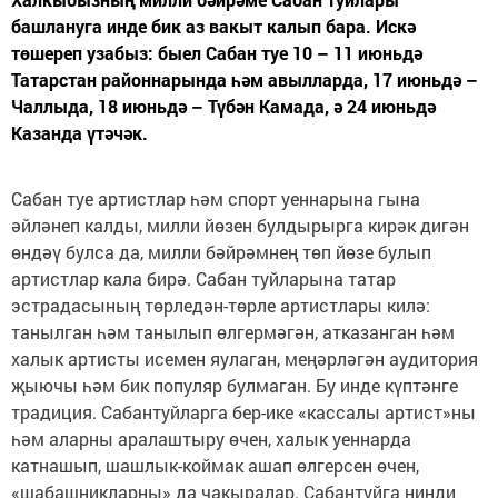
башлануга инде бик аз вакыт калып бара. Искә
төшереп узабыз: быел Сабан туе 10 – 11 июньдә
Татарстан районнарында һәм авылларда, 17 июньдә –
Чаллыда, 18 июньдә – Түбән Камада, ә 24 июньдә
Казанда үтәчәк.
Сабан туе артистлар һәм спорт уеннарына гына
әйләнеп калды, милли йөзен булдырырга кирәк дигән
өндәү булса да, милли бәйрәмнең төп йөзе булып
артистлар кала бирә. Сабан туйларына татар
эстрадасының төрледән-төрле артистлары килә:
танылган һәм танылып өлгермәгән, атказанган һәм
халык артисты исемен яулаган, меңәрләгән аудитория
җыючы һәм бик популяр булмаган. Бу инде күптәнге
традиция. Сабантуйларга бер-ике «кассалы артист»ны
һәм аларны аралаштыру өчен, халык уеннарда
катнашып, шашлык-коймак ашап өлгерсен өчен,
«шабашникларны» да чакыралар. Сабантуйга нинди