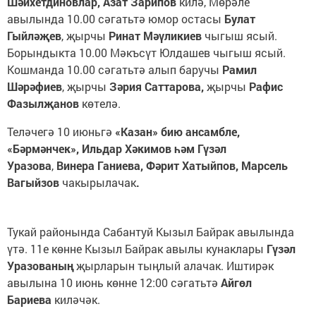
Шәйхетдиновлар, Азат Зарипов
килә, Мөрәле
авылында 10.00 сәгатьтә юмор остасы
Булат
Гыйләҗев
, җырчы
Ринат Мәүликиев
чыгыш ясый.
Борындыкта 10.00 Мәкъсүт Юлдашев чыгыш ясый.
Кошманда 10.00 сәгатьтә алып баручы
Рамил
Шәрәфиев
, җырчы
Зәрия Саттарова,
җырчы
Рафис
Фазылҗанов
көтелә.
Теләчегә 10 июньгә
«Казан» бию ансамбле,
«Бәрмәнчек»,
Ильдар Хәкимов һәм Гүзәл
Уразова
,
Винера Ганиева, Фәрит Хатыйпов, Марсель
Вагыйзов
чакырылачак
.
Тукай районында Сабантуй Кызыл Байрак авылында
үтә. 11е көнне Кызыл Байрак авылы кунаклары
Гүзәл
Уразованың
җырларын тыңлый алачак. Иштирәк
авылына 10 июнь көнне 12:00 сәгатьтә
Айгөл
Бариева
киләчәк.