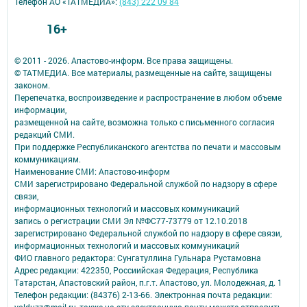
Телефон АО «ТАТМЕДИА»:
(843) 222 09 84
16+
© 2011 - 2026. Апастово-информ. Все права защищены.
© ТАТМЕДИА. Все материалы, размещенные на сайте, защищены
законом.
Перепечатка, воспроизведение и распространение в любом объеме
информации,
размещенной на сайте, возможна только с письменного согласия
редакций СМИ.
При поддержке Республиканского агентства по печати и массовым
коммуникациям.
Наименование СМИ: Апастово-информ
СМИ зарегистрировано Федеральной службой по надзору в сфере
связи,
информационных технологий и массовых коммуникаций
запись о регистрации СМИ Эл №ФС77-73779 от 12.10.2018
зарегистрировано Федеральной службой по надзору в сфере связи,
информационных технологий и массовых коммуникаций
ФИО главного редактора: Сунгатуллина Гульнара Рустамовна
Адрес редакции: 422350, Россиийская Федерация, Республика
Татарстан, Апастовский район, п.г.т. Апастово, ул. Молодежная, д. 1
Телефон редакции: (84376) 2-13-66. Электронная почта редакции: