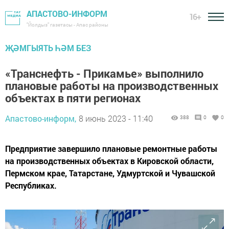
АПАСТОВО-ИНФОРМ
16+
"Йолдыз" газетасы - Апас районы
ҖӘМГЫЯТЬ ҺӘМ БЕЗ
«Транснефть - Прикамье» выполнило
плановые работы на производственных
объектах в пяти регионах
Апастово-информ,
8 июнь 2023 - 11:40
388
0
0
Предприятие завершило плановые ремонтные работы
на производственных объектах в Кировской области,
Пермском крае, Татарстане, Удмуртской и Чувашской
Республиках.