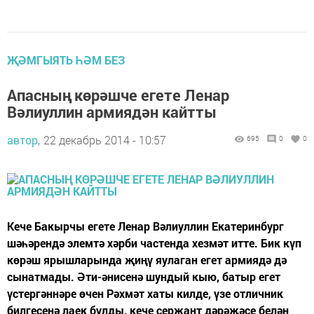
ҖӘМГЫЯТЬ ҺӘМ БЕЗ
Апасның көрәшче егете Ленар
Вәлиуллин армиядән кайтты
автор,
22 декабрь 2014 - 10:57
695
0
0
Кече Бакырчы егете Ленар Вәлиуллин Екатеринбург
шәһәрендә элемтә хәрби частенда хезмәт итте. Бик күп
көрәш ярышларында җиңү яулаган егет армиядә дә
сынатмады. Әти-әнисенә шундый кыю, батыр егет
үстергәннәре өчен Рәхмәт хаты килде, үзе отличник
билгесенә лаек булды, кече сержант дәрәҗәсе белән