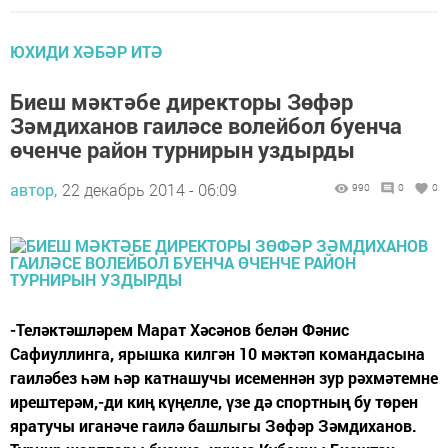
ЮХИДИ ХӘБӘР ИТӘ
Биеш мәктәбе директоры Зөфәр
Зәмдиханов гаиләсе волейбол буенча
өченче район турнирын уздырды
автор,
22 декабрь 2014 - 06:09
990
0
0
-Теләктәшләрем Марат Хәсәнов белән Фәнис
Сафиуллинга, ярышка килгән 10 мәктәп командасына
гаиләбез һәм һәр катнашучы исеменнән зур рәхмәтемне
ирештерәм,-ди киң күңелле, үзе дә спортның бу төрен
яратучы иганәче гаилә башлыгы Зөфәр Зәмдиханов.