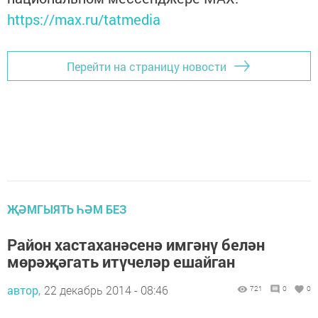
https://max.ru/tatmedia
Перейти на страницу новости
ҖӘМГЫЯТЬ ҺӘМ БЕЗ
Район хастаханәсенә имгәнү белән
мөрәҗәгать итүчеләр ешайган
автор,
22 декабрь 2014 - 08:46
721
0
0