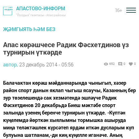
АПАСТОВО-ИНФОРМ
16+
"Йолдыз" газетасы - Апас районы
ҖӘМГЫЯТЬ ҺӘМ БЕЗ
Апас көрәшчесе Радик Фәсхетдинов үз
турнирын үткәрде
автор,
23 декабрь 2014 - 05:56
652
0
0
Балачактан көрәш мәйданнарында чыныгып, хәзер
район спорт данын яклап чыгыш ясаучы, Казанның бер
зур төзелешендә сак хезмәтендә эшләүче Радик
Фәсхетдинов 20 декабрьдә Биеш мәктәбе спорт
залында үзенең беренче турнирын үткәрде. -Күптән
күңелемдә йөрткән хыялымны тормышка ашыруда
миңа теләктәшлек күрсәтеп ярдәм иткән дусларым күп
булуына шатланам,-ди киң күңелле иганәче. Аның