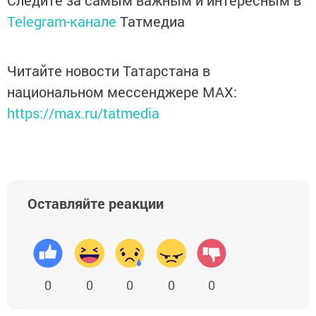
Следите за самым важным и интересным в
Telegram-канале
Татмедиа
Читайте новости Татарстана в
национальном мессенджере MАХ:
https://max.ru/tatmedia
Оставляйте реакции
0
0
0
0
0