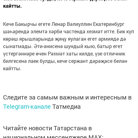
кайтты.
Кече Бакырчы егете Ленар Вәлиуллин Екатеринбург
шәһәрендә элемтә хәрби частенда хезмәт итте. Бик күп
көрәш ярышларында җиңү яулаган егет армиядә дә
сынатмады. Әти-әнисенә шундый кыю, батыр егет
үстергәннәре өчен Рәхмәт хаты килде, үзе отличник
билгесенә лаек булды, кече сержант дәрәҗәсе белән
кайтты.
Следите за самым важным и интересным в
Telegram-канале
Татмедиа
Читайте новости Татарстана в
национальном мессенджере MАХ: