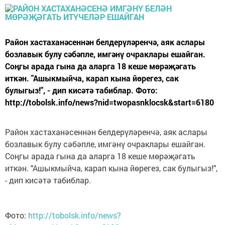
Район хастаханәсеннән белдерүләренчә, аяк аслары
бозлавык булу сәбәпле, имгәнү очраклары ешайган.
Соңгы арада гына да аларга 18 кеше мөрәҗәгать
иткән. "Ашыкмыйча, карап кына йөрегез, сак
булыгыз!", - дип кисәтә табиблар. Фото:
http://tobolsk.info/news?nid=twopasnklocsk&start=6180
Район хастаханәсеннән белдерүләренчә, аяк аслары
бозлавык булу сәбәпле, имгәнү очраклары ешайган.
Соңгы арада гына да аларга 18 кеше мөрәҗәгать
иткән. "Ашыкмыйча, карап кына йөрегез, сак булыгыз!",
- дип кисәтә табиблар.
Фото:
http://tobolsk.info/news?