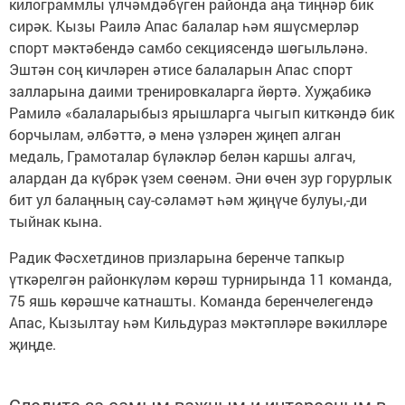
килограммлы үлчәмдәбүген районда аңа тиңнәр бик
сирәк. Кызы Раилә Апас балалар һәм яшүсмерләр
спорт мәктәбендә самбо секциясендә шөгыльләнә.
Эштән соң кичләрен әтисе балаларын Апас спорт
залларына даими тренировкаларга йөртә. Хуҗабикә
Рамилә «балаларыбыз ярышларга чыгып киткәндә бик
борчылам, әлбәттә, ә менә үзләрен җиңеп алган
медаль, Грамоталар бүләкләр белән каршы алгач,
алардан да күбрәк үзем сөенәм. Әни өчен зур горурлык
бит ул балаңның сау-сәламәт һәм җиңүче булуы,-ди
тыйнак кына.
Радик Фәсхетдинов призларына беренче тапкыр
үткәрелгән районкүләм көрәш турнирында 11 команда,
75 яшь көрәшче катнашты. Команда беренчелегендә
Апас, Кызылтау һәм Кильдураз мәктәпләре вәкилләре
җиңде.