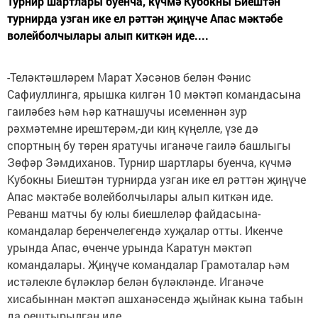
Турнир шартлары буенча, күчмә Кубокны Биештән
турнирда узган ике ел рәттән җиңүче Апас мәктәбе
волейболчылары алып киткән иде....
-Теләктәшләрем Марат Хәсәнов белән Фәнис
Сафиуллинга, ярышка килгән 10 мәктәп командасына
гаиләбез һәм һәр катнашучы исеменнән зур
рәхмәтемне ирештерәм,-ди киң күңелле, үзе дә
спортның бу төрен яратучы иганәче гаилә башлыгы
Зөфәр Зәмдиханов. Турнир шартлары буенча, күчмә
Кубокны Биештән турнирда узган ике ел рәттән җиңүче
Апас мәктәбе волейболчылары алып киткән иде.
Реванш матчы бу юлы биешлеләр файдасына-
командалар беренчелегендә хуҗалар отты. Икенче
урында Апас, өченче урында Каратун мәктәп
командалары. Җиңүче командалар Грамоталар һәм
истәлекле бүләкләр белән бүләкләнде. Иганәче
хисабыннан мәктәп ашханәсендә җыйнак кына табын
да оештырылган иде.