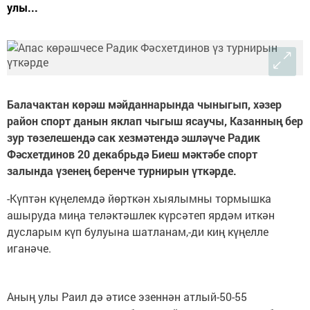
улы...
Балачактан көрәш мәйданнарында чыныгып, хәзер
район спорт данын яклап чыгыш ясаучы, Казанның бер
зур төзелешендә сак хезмәтендә эшләүче Радик
Фәсхетдинов 20 декабрьдә Биеш мәктәбе спорт
залында үзенең беренче турнирын үткәрде.
-Күптән күңелемдә йөрткән хыялымны тормышка
ашыруда миңа теләктәшлек күрсәтеп ярдәм иткән
дусларым күп булуына шатланам,-ди киң күңелле
иганәче.
Аның улы Раил дә әтисе эзеннән атлый-50-55