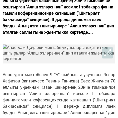
еллыгы уңаеннан Казан шәһәренең 20нче гимназиясе
оештырган "Алиш эзләреннән" исемле I төбәкара фәнни-
гамәли коференциясендә катнашып ("Шигърият
бакчасында" секциясе), II дәрәҗә дипломга лаек
булды. Аның язган шигырьләре " Алиш эзләреннән" дип
аталган саллы гына җыентыкка кертелде....
Апас урта мәктәбенең 9 "Б" сыйныфы укучысы Ленар
Хафизов (җитәкчесе Рәзинә Ганиева) Бөек Җиңүнең 70
еллыгы уңаеннан Казан шәһәренең 20нче гимназиясе
оештырган "Алиш эзләреннән" исемле I төбәкара
фәнни-гамәли коференциясендә катнашып ("Шигърият
бакчасында" секциясе), II дәрәҗә дипломга лаек
булды. Аның язган шигырьләре " Алиш эзләреннән" дип