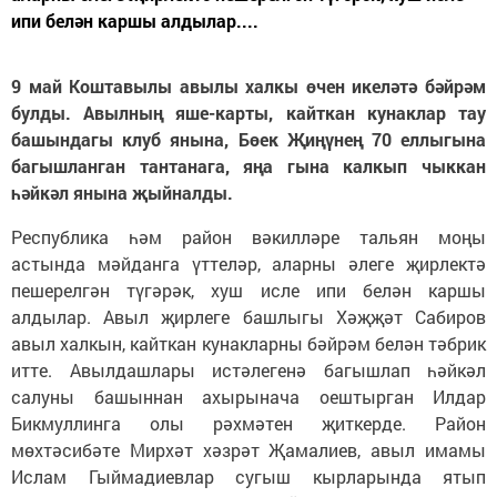
ипи белән каршы алдылар....
9 май Коштавылы авылы халкы өчен икеләтә бәйрәм
булды. Авылның яше-карты, кайткан кунаклар тау
башындагы клуб янына, Бөек Җиңүнең 70 еллыгына
багышланган тантанага, яңа гына калкып чыккан
һәйкәл янына җыйналды.
Республика һәм район вәкилләре тальян моңы
астында мәйданга үттеләр, аларны әлеге җирлектә
пешерелгән түгәрәк, хуш исле ипи белән каршы
алдылар. Авыл җирлеге башлыгы Хәҗҗәт Сабиров
авыл халкын, кайткан кунакларны бәйрәм белән тәбрик
итте. Авылдашлары истәлегенә багышлап һәйкәл
салуны башыннан ахырынача оештырган Илдар
Бикмуллинга олы рәхмәтен җиткерде. Район
мөхтәсибәте Мирхәт хәзрәт Җамалиев, авыл имамы
Ислам Гыймадиевлар сугыш кырларында ятып