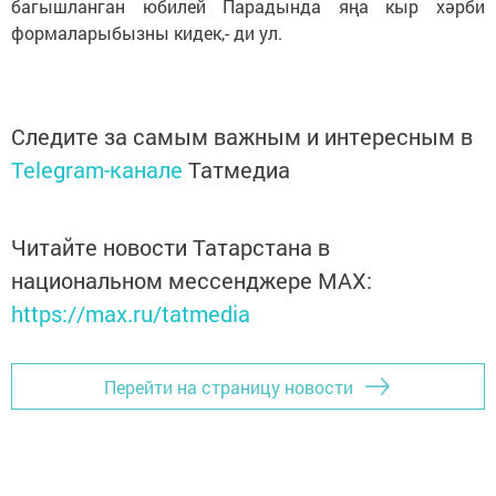
багышланган юбилей Парадында яңа кыр хәрби
формаларыбызны кидек,- ди ул.
Следите за самым важным и интересным в
Telegram-канале
Татмедиа
Читайте новости Татарстана в
национальном мессенджере MАХ:
https://max.ru/tatmedia
Перейти на страницу новости