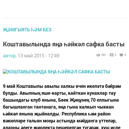
ҖӘМГЫЯТЬ ҺӘМ БЕЗ
Коштавылында яңа һәйкәл сафка басты
автор,
13 май 2015 - 12:49
591
0
0
9 май Коштавылы авылы халкы өчен икеләтә бәйрәм
булды. Авылның яше-карты, кайткан кунаклар тау
башындагы клуб янына, Бөек Җиңүнең 70 еллыгына
багышланган тантанага, яңа гына калкып чыккан
һәйкәл янына җыйналды. Республика һәм район
вәкилләре тальян моңы астында мәйданга үттеләр,
аларны әлеге җирлектә пешерелгән түгәрәк, хуш исле