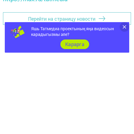
Перейти на страницу новости
Яшь Татмедиа проектының яңа видеосын
карадыгызмы әле?
Карарга
Документы