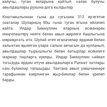
калучы, туган якларына кайтып һәлак булучы
авылдашлары рухына дога кылдылар.
Коштавылыннан гына да сугышка 313 ир-егетне
озаталар Шуларның 90ы гына туган ягына әйләнеп
кайта. Илдар Бикмуллин аларның исемнәрен
мәңгеләштерү нияте белән авыл җирлеге башлыгына
мөрәҗәгать итә. Шулай итеп иганәчеләр ярдәме белән
халыктан җыелган үзара салым акчасын да кулланып,
авылдашлар тырышлыгы белән батырлар исемлеге
мәрмәр ташларга куелды. Илдар Бикмуллин һәйкәл
тогызуда ярдәм итүче авылдашларга Рәхмәт хатлары
һәм бүләкләр тапшырды. Тантана авыл үзешчәннәре
тарафыннан әзерләнгән җыр-биюләр белән үрелеп
барды.