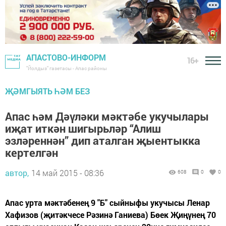
АПАСТОВО-ИНФОРМ
16+
"Йолдыз" газетасы - Апас районы
ҖӘМГЫЯТЬ ҺӘМ БЕЗ
Апас һәм Дәүләки мәктәбе укучылары
иҗат иткән шигырьләр “Алиш
эзләреннән” дип аталган җыентыкка
кертелгән
автор,
14 май 2015 - 08:36
608
0
0
Апас урта мәктәбенең 9 "Б" сыйныфы укучысы Ленар
Хафизов (җитәкчесе Рәзинә Ганиева) Бөек Җиңүнең 70