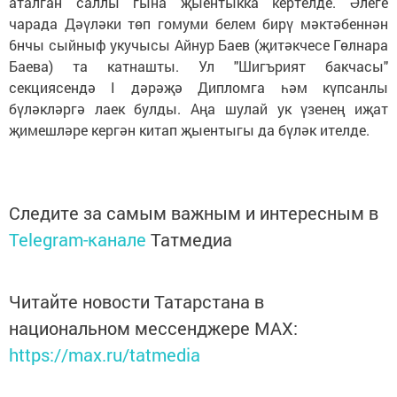
аталган саллы гына җыентыкка кертелде. Әлеге
чарада Дәүләки төп гомуми белем бирү мәктәбеннән
6нчы сыйныф укучысы Айнур Баев (җитәкчесе Гөлнара
Баева) та катнашты. Ул "Шигърият бакчасы"
секциясендә I дәрәҗә Дипломга һәм күпсанлы
бүләкләргә лаек булды. Аңа шулай ук үзенең иҗат
җимешләре кергән китап җыентыгы да бүләк ителде.
Следите за самым важным и интересным в
Telegram-канале
Татмедиа
Читайте новости Татарстана в
национальном мессенджере MАХ:
https://max.ru/tatmedia