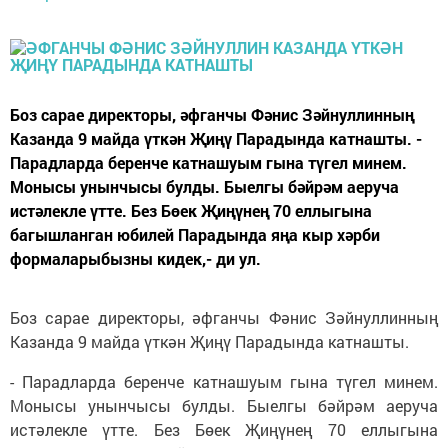
Боз сарае директоры, әфганчы Фәнис Зәйнуллинның
Казанда 9 майда үткән Җиңү Парадында катнашты. -
Парадларда беренче катнашуым гына түгел минем.
Монысы унынчысы булды. Быелгы бәйрәм аеруча
истәлекле үтте. Без Бөек Җиңүнең 70 еллыгына
багышланган юбилей Парадында яңа кыр хәрби
формаларыбызны кидек,- ди ул.
Боз сарае директоры, әфганчы Фәнис Зәйнуллинның
Казанда 9 майда үткән Җиңү Парадында катнашты.
- Парадларда беренче катнашуым гына түгел минем.
Монысы унынчысы булды. Быелгы бәйрәм аеруча
истәлекле үтте. Без Бөек Җиңүнең 70 еллыгына