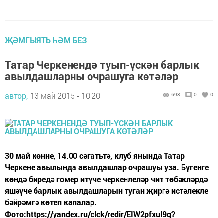
ҖӘМГЫЯТЬ ҺӘМ БЕЗ
Татар Черкенендә туып-үскән барлык
авылдашларны очрашуга көтәләр
автор,
13 май 2015 - 10:20
698
0
0
30 май көнне, 14.00 сәгатьтә, клуб янында Татар
Черкене авылында авылдашлар очрашуы уза. Бүгенге
көндә биредә гомер итүче черкенлеләр чит төбәкләрдә
яшәүче барлык авылдашларын туган җиргә истәлекле
бәйрәмгә көтеп калалар.
Фото:https://yandex.ru/clck/redir/EIW2pfxuI9g?