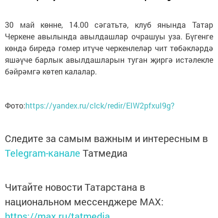
30 май көнне, 14.00 сәгатьтә, клуб янында Татар
Черкене авылында авылдашлар очрашуы уза. Бүгенге
көндә биредә гомер итүче черкенлеләр чит төбәкләрдә
яшәүче барлык авылдашларын туган җиргә истәлекле
бәйрәмгә көтеп калалар.
Фото:
https://yandex.ru/clck/redir/EIW2pfxuI9g?
Следите за самым важным и интересным в
Telegram-канале
Татмедиа
Читайте новости Татарстана в
национальном мессенджере MАХ:
https://max.ru/tatmedia