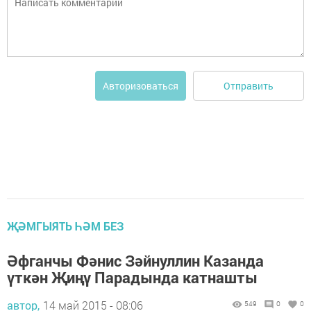
Отправить
Авторизоваться
ҖӘМГЫЯТЬ ҺӘМ БЕЗ
Әфганчы Фәнис Зәйнуллин Казанда
үткән Җиңү Парадында катнашты
автор,
14 май 2015 - 08:06
549
0
0