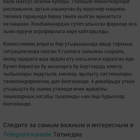
бала махсус исәпкә куелды. Полиция хезмәткәрләре
раславынча, артык ышанучан бу яшүсмер машина-
техника паркында берәү төнлә кылган җинаятьтә
катнашкан. Комбайннардан сүтеп алынган фаралар исә
зыян күрүче агрофирмага кире кайтарылды.
Комиссиянең алдагы бер утырышында авыр тормыш
ситуациясендә калган 9 гаиләгә халыкны социаль
яклау идарәсе аша ярдәм итү мәсьәләсе каралган иде.
Бүлеп бирелгән бу акчаларга бу йортларда электр
чыбыклары яңартыла, мичләр, җылыту системалары
төзекләндереләчәк, дип билгеләнде. 4 декабрьдә үткән
утырышта бу эшнең үтәлеше өчен җаваплы
оешмларның хисабы тыңланды һәм яңа бурычлар
билгеләнде.
Следите за самым важным и интересным в
Telegram-канале
Татмедиа