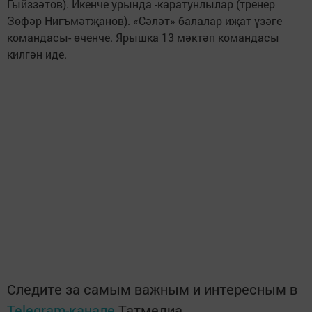
Гыйззәтов). Икенче урында -каратунлылар (тренер
Зөфәр Нигъмәтҗанов). «Сәләт» балалар иҗат үзәге
командасы- өченче. Ярышка 13 мәктәп командасы
килгән иде.
Следите за самым важным и интересным в
Telegram-канале
Татмедиа