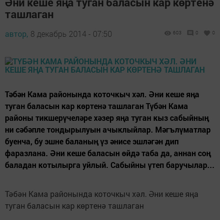
Әни кеше яңа туган баласын кар көртенә
ташлаган
автор,
8 декабрь 2014 - 07:50
603
0
0
Тәбән Кама районында коточкыч хәл. Әни кеше яңа
туган баласын кар көртенә ташлаган Түбән Кама
районы тикшерүчеләре хәзер яңа туган кыз сабыйның
ни сәбәпле тондырылуын ачыклыйлар. Мәгълүматлар
буенча, бу эшне баланың үз әнисе эшләгән дип
фаразлана. Әни кеше баласын өйдә таба да, аннан соң
баладан котылырга уйлый. Сабыйны үтеп баручылар...
Тәбән Кама районында коточкыч хәл. Әни кеше яңа
туган баласын кар көртенә ташлаган