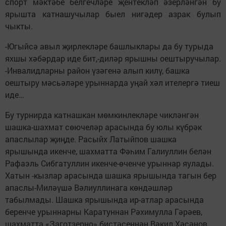
спорт мәктәбе белгечләре җентекләп әзерләнгән бу
ярышта катнашучылар быел нигәдер азрак булып
чыкты.
-Югыйсә авыл җирлекләре башлыклары да бу турыда
яхшы хәбәрдар иде бит,-диләр ярышны оештыручылар.
-Инвалидларны район үзәгенә алып килү, башка
оештыру мәсьәләре урыннарда уңай хәл ителергә тиеш
иде…
Бу турнирда катнашкан мөмкинлекләре чикләнгән
шашка-шахмат сөючеләр арасында бу юлы күбрәк
апаслылар җиңде. Расыйх Латыйпов шашка
ярышында икенче, шахматта Фәһим Галиуллин белән
Рафаэль Сибгатуллин икенче-өченче урыннар яулады.
Хатын -кызлар арасында шашка ярышында тагын бер
апаслы-Миләүшә Вәлиуллинага көндәшләр
табылмады. Шашка ярышында ир-атлар арасында
беренче урыннарны Каратуннан Рәхимулла Гәрәев,
шахматта «Заготзерно» бистәсеннән Вәкил Хәсәнов