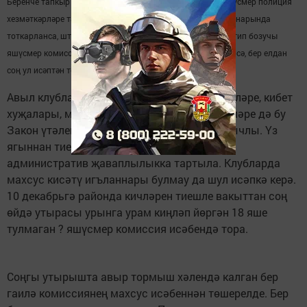
Беренче тапкыр ул 500-1000 сум булса, ел дәвамында яшүсмер полиция
хезмәткәрләре тарафыннан кабат урамда, җәмәгать урыннарында
тоткарланса, штраф суммасы 2000 сум тәшкил итә. Ә тәртип бозучы
яшүсмер комиссия исәбенә куела. Тәртибе уңай якка үзгәрсә, бер елдан
соң ул исәптән төшерелә.
Авыл клублары, мәдәният йортлары мөдирләре, кибет
хуҗалары, мәктәп вәкилләре, авыл җирлекләре дә бу
Закон үтәлешен катгый тәэмин итәргә бурычлы. Үз
ягыннан тиешле чаралар күрмәсә-алар да
административ җаваплылыкка тартыла. Клубларда
махсус кисәтү игъланнары булмау да шул исәпкә керә.
10 декабрьгә районда кичләрен тиешле вакыттан соң
өйдә утырасы урынга урам киңләп йөргән 18 яше
тулмаган ? яшүсмер комиссия исәбендә тора.
Соңгы утырышта авыр тормыш хәлендә калган бер
гаилә комиссиянең махсус исәбеннән төшерелде. Бер