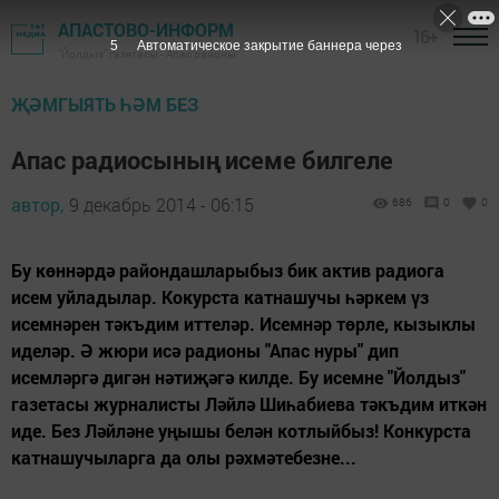
АПАСТОВО-ИНФОРМ
16+
4
Автоматическое закрытие баннера через
"Йолдыз" газетасы - Апас районы
ҖӘМГЫЯТЬ ҺӘМ БЕЗ
Апас радиосының исеме билгеле
автор,
9 декабрь 2014 - 06:15
686
0
0
Бу көннәрдә райондашларыбыз бик актив радиога
исем уйладылар. Кокурста катнашучы һәркем үз
исемнәрен тәкъдим иттеләр. Исемнәр төрле, кызыклы
иделәр. Ә жюри исә радионы "Апас нуры" дип
исемләргә дигән нәтиҗәгә килде. Бу исемне "Йолдыз"
газетасы журналисты Ләйлә Шиһабиева тәкъдим иткән
иде. Без Ләйләне уңышы белән котлыйбыз! Конкурста
катнашучыларга да олы рәхмәтебезне...