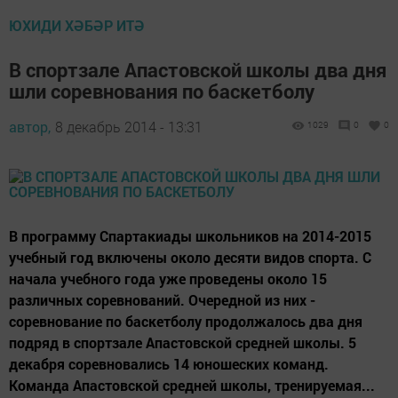
ЮХИДИ ХӘБӘР ИТӘ
В спортзале Апастовской школы два дня
шли соревнования по баскетболу
автор,
8 декабрь 2014 - 13:31
1029
0
0
В программу Спартакиады школьников на 2014-2015
учебный год включены около десяти видов спорта. С
начала учебного года уже проведены около 15
различных соревнований. Очередной из них -
соревнование по баскетболу продолжалось два дня
подряд в спортзале Апастовской средней школы. 5
декабря соревновались 14 юношеских команд.
Команда Апастовской средней школы, тренируемая...