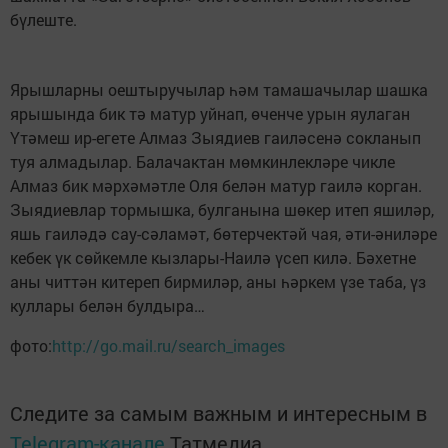
бүлеште.
Ярышларны оештыручылар һәм тамашачылар шашка
ярышында бик тә матур уйнап, өченче урын яулаган
Үтәмеш ир-егете Алмаз Зыядиев гаиләсенә сокланып
туя алмадылар. Балачактан мөмкинлекләре чикле
Алмаз бик мәрхәмәтле Оля белән матур гаилә корган.
Зыядиевлар тормышка, булганына шөкер итеп яшиләр,
яшь гаиләдә сау-сәламәт, бөтерчектәй чая, әти-әниләре
кебек үк сөйкемле кызлары-Наилә үсеп килә. Бәхетне
аны читтән китереп бирмиләр, аны һәркем үзе таба, үз
куллары белән булдыра…
фото:
http://go.mail.ru/search_images
Следите за самым важным и интересным в
Telegram-канале
Татмедиа