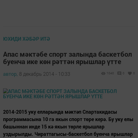
ЮХИДИ ХӘБӘР ИТӘ
Апас мәктәбе спорт залында баскетбол
буенча ике көн рәттән ярышлар үтте
автор,
8 декабрь 2014 - 10:33
1040
0
0
2014-2015 уку елларында мәктәп Спартакидасы
программасына 10 га якын спорт төре керә. Бу уку елы
башыннан инде 15 кә якын төрле ярышлар
уздырылды. Чираттагысы-баскетбол буенча ярышлар