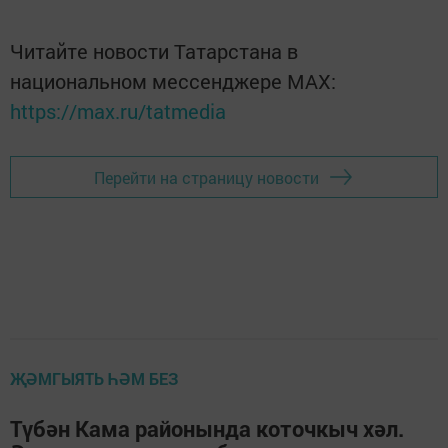
Читайте новости Татарстана в
национальном мессенджере MАХ:
https://max.ru/tatmedia
Перейти на страницу новости
ҖӘМГЫЯТЬ ҺӘМ БЕЗ
Түбән Кама районында коточкыч хәл.