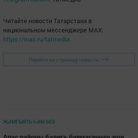
Читайте новости Татарстана в
национальном мессенджере MАХ:
https://max.ru/tatmedia
Перейти на страницу новости
ҖӘМГЫЯТЬ ҺӘМ БЕЗ
Апас районы балигъ булмаганнар эше