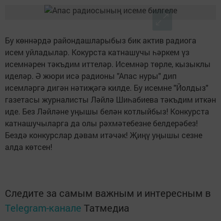
Бу көннәрдә райондашларыбыз бик актив радиога
исем уйладылар. Кокурста катнашучы һәркем үз
исемнәрен тәкъдим иттеләр. Исемнәр төрле, кызыклы
иделәр. Ә жюри исә радионы "Апас нуры" дип
исемләргә дигән нәтиҗәгә килде. Бу исемне "Йолдыз"
газетасы журналисты Ләйлә Шиһабиева тәкъдим иткән
иде. Без Ләйләне уңышы белән котлыйбыз! Конкурста
катнашучыларга да олы рәхмәтебезне белдерәбез!
Бездә конкурслар дәвам итәчәк! Җиңү уңышы сезне
алда көтсен!
Следите за самым важным и интересным в
Telegram-канале
Татмедиа