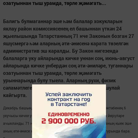
озатуыннан тыш урамда, төрле җәмәгать...
Балигъ булмаганнар эше һәм балалар хокукларын
яклау район комиссиясенең ел башыннан үткән 24
җыелышында Татарстанның 71 нче Законын бозган 27
яшүсмергә һәм аларның әти-әнисенә карата төзелгән
административ эш каралды. Бу Закон нигезендә
балаларга уку айларында кичке уннан соң, июнь-август
айларында кичке унбердән соң әти-әниләре, туганнары
озатуыннан тыш урамда, төрле җәмәгать
урыннарында булу тыела. Аларның рухи, физик
сәламәтлеге, иминлеге турында дәүләт әнә шулай
кайгырта.
Декабрь башында үткәрелгән соңгы утырышта Борнаш мәктәбенең 6
укучысы кичке уннан соң урамда олылар озатуыннан тыш йөрүләре
ачыкланды. 71 нче Закон нигезендә балигъ булмаган баланың кыек эше
аның әти-әнисе җавап тота. Сүз нигездә акчалата штраф турында бара.