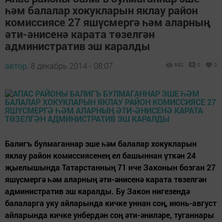
һәм балалар хокукларын яклау район
комиссиясе 27 яшүсмергә һәм аларның
әти-әнисенә карата төзелгән
административ эш каралды
автор,
8 декабрь 2014 - 08:07
692
0
0
Балигъ булмаганнар эше һәм балалар хокукларын
яклау район комиссиясенең ел башыннан үткән 24
җыелышында Татарстанның 71 нче Законын бозган 27
яшүсмергә һәм аларның әти-әнисенә карата төзелгән
административ эш каралды. Бу Закон нигезендә
балаларга уку айларында кичке уннан соң, июнь-август
айларында кичке унбердән соң әти-әниләре, туганнары