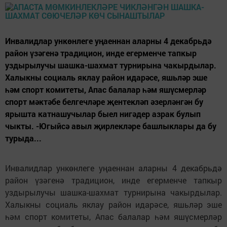
Инвалидлар ункөнлеге уңаеннан аларны 4 декабрьдә
район үзәгенә традицион, инде егерменче тапкыр
уздырылучы шашка-шахмат турнирына чакырдылар.
Халыкны социаль яклау район идарәсе, яшьләр эше
һәм спорт комитеты, Апас балалар һәм яшүсмерләр
спорт мәктәбе белгечләре җентекләп әзерләнгән бу
ярышта катнашучылар быел нигәдер азрак булып
чыкты. -Югыйсә авыл җирлекләре башлыклары да бу
турыда...
Инвалидлар ункөнлеге уңаеннан аларны 4 декабрьдә
район үзәгенә традицион, инде егерменче тапкыр
уздырылучы шашка-шахмат турнирына чакырдылар.
Халыкны социаль яклау район идарәсе, яшьләр эше
һәм спорт комитеты, Апас балалар һәм яшүсмерләр