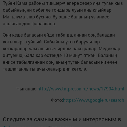
Түбән Кама районы тикшерүчеләре хәзер яңа туган кыз
сабыйның ни сәбәпле тондырылуын ачыклыйлар.
Мәгълүматлар буенча, бу эшне баланың үз әнисе
эшләгән дип фаразлана.
Әни кеше баласын өйдә таба да, аннан соң баладан
котылырга уйлый. Сабыйны үтеп баручылар
коткаралар һәм ашыгыч ярдәм чакыралар. Медиклар
әйтүенчә, бала кар өстендә 10 минут яткан. Баланың
әнисе табылганнан соң, аның туган баласын ни өчен
ташлаганлыгы ачыкланыр дип көтелә.
Чыганак:
http://www.tatpressa.ru/news/17904.html
Фото:
https://www.google.ru/search
Следите за самым важным и интересным в