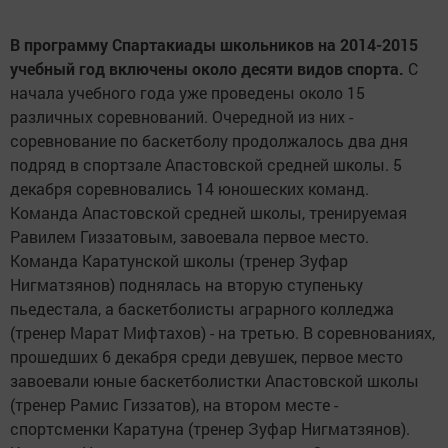
В программу Спартакиады школьников на 2014-2015
учебный год включены около десяти видов спорта.
С
начала учебного года уже проведены около 15
различных соревнований. Очередной из них -
соревнование по баскетболу продолжалось два дня
подряд в спортзале Апастовской средней школы. 5
декабря соревновались 14 юношеских команд.
Команда Апастовской средней школы, тренируемая
Равилем Гиззатовым, завоевала первое место.
Команда Каратунской школы (тренер Зуфар
Нигматзянов) поднялась на вторую ступеньку
пьедестала, а баскетболисты аграрного колледжа
(тренер Марат Мифтахов) - на третью. В соревнованиях,
прошедших 6 декабря среди девушек, первое место
завоевали юные баскетболистки Апастовской школы
(тренер Рамис Гиззатов), на втором месте -
спортсменки Каратуна (тренер Зуфар Нигматзянов).