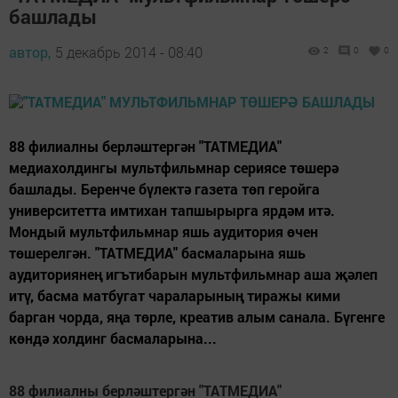
башлады
автор,
5 декабрь 2014 - 08:40
2
0
0
88 филиалны берләштергән "ТАТМЕДИА"
медиахолдингы мультфильмнар сериясе төшерә
башлады. Беренче бүлектә газета төп геройга
университетта имтихан тапшырырга ярдәм итә.
Мондый мультфильмнар яшь аудитория өчен
төшерелгән. "ТАТМЕДИА" басмаларына яшь
аудиториянең игътибарын мультфильмнар аша җәлеп
итү, басма матбугат чараларының тиражы кими
барган чорда, яңа төрле, креатив алым санала. Бүгенге
көндә холдинг басмаларына...
88 филиалны берләштергән "ТАТМЕДИА"