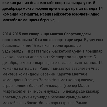
ике көн рәттән Апас мәктәбе спорт залында үтте. 5
декабрьдә мәктәпләрнең ир-егетләре ярышты, анда 14
команда катнашты. Равил Гыйззәтов әзерләгән Апас
мәктәбе командасы беренче,...
2014-2015 уку елларында мәктәп Спартакидасы
программасына 10 га якын спорт төре керә.
Бу уку елы
башыннан инде 15 кә якын төрле ярышлар
уздырылды. Чираттагысы-баскетбол буенча ярышлар
ике көн рәттән Апас мәктәбе спорт залында үтте. 5
декабрьдә мәктәпләрнең ир-егетләре ярышты, анда 14
команда катнашты. Равил Гыйззәтов әзерләгән Апас
мәктәбе командасы беренче, Каратун мәктәбе
командасы (тренер Зөфәр Нигъмәтҗанов)-икенче,
аграр көллият баскетболчылары (тренер-Марат
Мифтахов) өченче урын яулады. 6 декабрьдә кызлар
арасында үткән турнирда беренче урында- Апас
мәктәбе яшь баскетболчылары (тренер-Рәмис