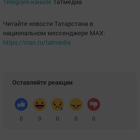
Telegram-канале
Татмедиа
Читайте новости Татарстана в
национальном мессенджере MАХ:
https://max.ru/tatmedia
Оставляйте реакции
0
0
0
0
0