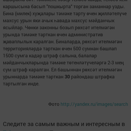
каршысына басып "пошкырта" торган заманнар узды.
Бина (милек) хуҗалары тәмәке тарту өчен җилләтелүче
махсус урын яки ачык һавада махсус мәйданчык
ясыйлар. Чөнки законны бозып рөхсәт ителмәгән
урында тәмәке тарткан өчен административ
җаваплылык каралган. Биналарда, рөхсәт ителмәгән
территорияләрдә тарткан өчен 500 сумнан башлап
1500 сумга кадәр штраф салына, балалар
мәйданчыкларында тәмәке төтенләтүчеләргә 2-3 мең
сум штраф каралган. Ел башыннан рөхсәт ителмәгән
урыннарда тәмәке тарткан
30
райондаш штрафка
тартылган инде.
Фото
http://yandex.ru/images/search
Следите за самым важным и интересным в