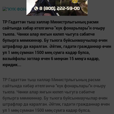
ТР Гадәттән тыш хәлләр Министрлыгының рәсми
сайтында хәбәр ителгәнчә "күк фонарьлары"н очыру
тыела. Чөнки алар янгын килеп чыгуга сәбәпче
булырга мөмкиннәр. Бу тыюга буйсынмаучылар өчен
штрафлар да каралган. Әйтик, гадәти гражданнар өчен
ул 1 мең сумнан 1500 мең сумга кадәр булса,
вазыйфалы затлар өчен 6 меңнән 15 меңгә кадәр,
юридик...
ТР Гадәттән тыш хәлләр Министрлыгының рәсми
сайтында хәбәр ителгәнчә "күк фонарьлары"н очыру
тыела. Чөнки алар янгын килеп чыгуга сәбәпче
булырга мөмкиннәр. Бу тыюга буйсынмаучылар өчен
штрафлар да каралган. Әйтик, гадәти гражданнар өчен
ул 1 мең сумнан 1500 мең сумга кадәр булса,