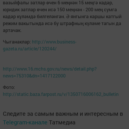
вазыйфалы затлар өчен 6 меңнән 15 меңгә кадәр,
юридик затлар өчен исә 150 меңнән - 200 мең сумга
кадәр күләмдә билгеләнгән. Ә янгынга каршы катгый
режим вакытында исә бу штрафның күләме тагын да
артачак.
Чыганаклар:
http://www.business-
gazeta.ru/article/120244/
http://www.16.mchs.gov.ru/news/detail.php?
news=75310&dn=1417122000
Фото:
http://static.baza.farpost.ru/v/1350716006162_bulletin
Следите за самым важным и интересным в
Telegram-канале
Татмедиа