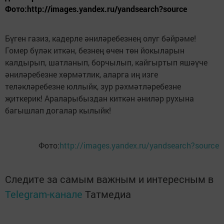
Фото:http://images.yandex.ru/yandsearch?source
Бүген газиз, кадерле әниләребезнең олуг бәйрәме!
Гомер бүләк иткән, безнең өчен төн йокыларын
калдырып, шатланып, борчылып, кайгыртып яшәүче
әниләребезне хөрмәтлик, аларга иң изге
теләкләребезне юллыйк, зур рәхмәтләребезне
җиткерик! Араларыбыздан киткән әниләр рухына
багышлап догалар кылыйк!
Фото:
http://images.yandex.ru/yandsearch?source
Следите за самым важным и интересным в
Telegram-канале
Татмедиа