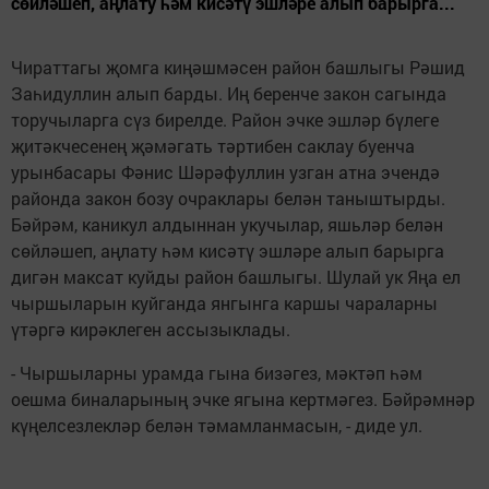
сөйләшеп, аңлату һәм кисәтү эшләре алып барырга...
Чираттагы җомга киңәшмәсен район башлыгы Рәшид
Заһидуллин алып барды. Иң беренче закон сагында
торучыларга сүз бирелде. Район эчке эшләр бүлеге
җитәкчесенең җәмәгать тәртибен саклау буенча
урынбасары Фәнис Шәрәфуллин узган атна эчендә
районда закон бозу очраклары белән таныштырды.
Бәйрәм, каникул алдыннан укучылар, яшьләр белән
сөйләшеп, аңлату һәм кисәтү эшләре алып барырга
дигән максат куйды район башлыгы. Шулай ук Яңа ел
чыршыларын куйганда янгынга каршы чараларны
үтәргә кирәклеген ассызыклады.
- Чыршыларны урамда гына бизәгез, мәктәп һәм
оешма биналарының эчке ягына кертмәгез. Бәйрәмнәр
күңелсезлекләр белән тәмамланмасын, - диде ул.