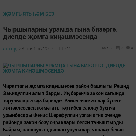
ҖӘМГЫЯТЬ ҺӘМ БЕЗ
Чыршыларны урамда гына бизәргә,
диелде җомга киңәшмәсендә
автор,
28 ноябрь 2014 - 11:42
599
0
0
Чираттагы җомга киңәшмәсен район башлыгы Рәшид
Заһидуллин алып барды. Иң беренче закон сагында
торучыларга сүз бирелде. Район эчке эшләр бүлеге
җитәкчесенең җәмәгать тәртибен саклау буенча
урынбасары Фәнис Шәрәфуллин узган атна эчендә
районда закон бозу очраклары белән таныштырды.
Бәйрәм, каникул алдыннан укучылар, яшьләр белән