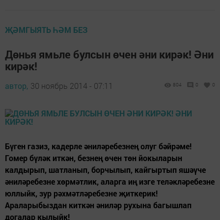
ҖӘМГЫЯТЬ ҺӘМ БЕЗ
Дөнья ямьле булсын өчен әни кирәк! Әни
кирәк!
автор,
30 ноябрь 2014 - 07:11
804
0
0
Бүген газиз, кадерле әниләребезнең олуг бәйрәме!
Гомер бүләк иткән, безнең өчен төн йокыларын
калдырып, шатланып, борчылып, кайгыртып яшәүче
әниләребезне хөрмәтлик, аларга иң изге теләкләребезне
юллыйк, зур рәхмәтләребезне җиткерик!
Араларыбыздан киткән әниләр рухына багышлап
догалар кылыйк!