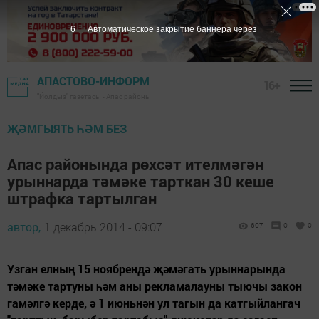
5
Автоматическое закрытие баннера через
АПАСТОВО-ИНФОРМ
16+
"Йолдыз" газетасы - Апас районы
ҖӘМГЫЯТЬ ҺӘМ БЕЗ
Апас районында рөхсәт ителмәгән
урыннарда тәмәке тарткан 30 кеше
штрафка тартылган
автор,
1 декабрь 2014 - 09:07
607
0
0
Узган елның 15 ноябрендә җәмәгать урыннарында
тәмәке тартуны һәм аны рекламалауны тыючы закон
гамәлгә керде, ә 1 июньнән ул тагын да катгыйлангач