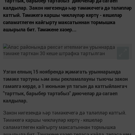
"тарттык, барыбер тартабыз" диючеләр дә сагаеп
калдылар. Закон нигезендә һәр тәмәкечегә дә таләпләр
катгый. Тәмәкегә каршы чикләүләр кертү - кешеләр
сәламәтлеген кайгырту максатыннан тормышка
ашырыла бит. Тәмәкене хәзер...
Узган елның 15 ноябрендә җәмәгать урыннарында
тәмәке тартуны һәм аны рекламалауны тыючы закон
гамәлгә керде, ә 1 июньнән ул тагын да катгыйлангач
"тарттык, барыбер тартабыз" диючеләр дә сагаеп
калдылар.
Закон нигезендә һәр тәмәкечегә дә таләпләр катгый.
Тәмәкегә каршы чикләүләр кертү - кешеләр
сәламәтлеген кайгырту максатыннан тормышка
ашырыла бит. Тәмәкене хәзер теләсә кайда, теләсә кем