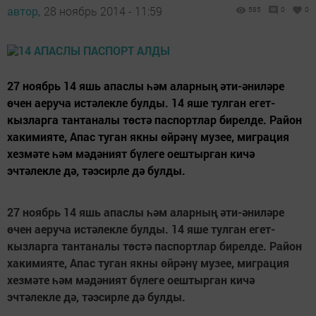
автор,
28 ноябрь 2014 - 11:59
585
0
0
27 ноябрь 14 яшь апаслы һәм аларның әти-әниләре
өчен аеруча истәлекле булды. 14 яше тулган егет-
кызларга тантаналы төстә паспортлар бирелде. Район
хакимияте, Апас туган якны өйрәнү музее, миграция
хезмәте һәм мәдәният бүлеге оештырган кичә
эчтәлекле дә, тәэсирле дә булды.
27 ноябрь 14 яшь апаслы һәм аларның әти-әниләре
өчен аеруча истәлекле булды. 14 яше тулган егет-
кызларга тантаналы төстә паспортлар бирелде. Район
хакимияте, Апас туган якны өйрәнү музее, миграция
хезмәте һәм мәдәният бүлеге оештырган кичә
эчтәлекле дә, тәэсирле дә булды.