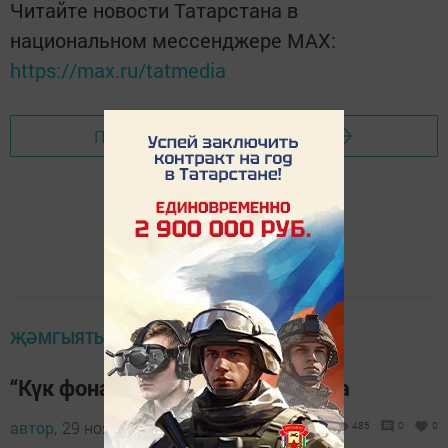
Читайте новости Татарстана в
национальном мессенджере MАХ:
https://max.ru/tatmedia
Перейти на страницу новости
ҖӘМГЫЯТЬ ҺӘМ БЕЗ
“Күк фонарьлары”н очыру тыела
автор,
29 ноябрь 2014 - 07:10
485
0
0