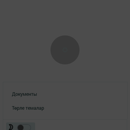
Документы
Төрле темалар