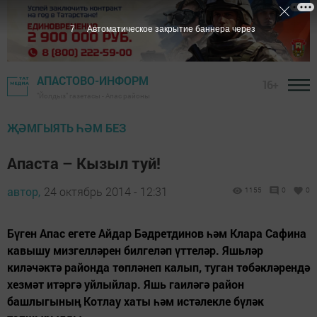
6
Автоматическое закрытие баннера через
АПАСТОВО-ИНФОРМ
16+
"Йолдыз" газетасы - Апас районы
ҖӘМГЫЯТЬ ҺӘМ БЕЗ
Апаста – Кызыл туй!
автор,
24 октябрь 2014 - 12:31
1155
0
0
Бүген Апас егете Айдар Бәдретдинов һәм Клара Сафина
кавышу мизгелләрен билгеләп үттеләр. Яшьләр
киләчәктә районда төпләнеп калып, туган төбәкләрендә
хезмәт итәргә уйлыйлар. Яшь гаиләгә район
башлыгының Котлау хаты һәм истәлекле бүләк