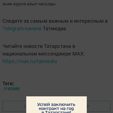
зыян күрүче алып чагылды.
Следите за самым важным и интересным в
Telegram-канале
Татмедиа
Читайте новости Татарстана в
национальном мессенджере MАХ:
https://max.ru/tatmedia
Теги:
УЧЕНИЯ
Перейти на страницу новости