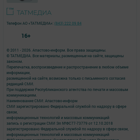
Телефон АО «ТАТМЕДИА»:
(843) 222 09 84
16+
© 2011 - 2026. Апастово-информ. Все права защищены.
© ТАТМЕДИА. Все материалы, размещенные на сайте, защищены
законом.
Перепечатка, воспроизведение и распространение в любом объеме
информации,
размещенной на сайте, возможна только с письменного согласия
редакций СМИ.
При поддержке Республиканского агентства по печати и массовым
коммуникациям.
Наименование СМИ: Апастово-информ
СМИ зарегистрировано Федеральной службой по надзору в сфере
связи,
информационных технологий и массовых коммуникаций
запись о регистрации СМИ Эл №ФС77-73779 от 12.10.2018
зарегистрировано Федеральной службой по надзору в сфере связи,
информационных технологий и массовых коммуникаций
ФИО главного редактора: Сунгатуллина Гульнара Рустамовна