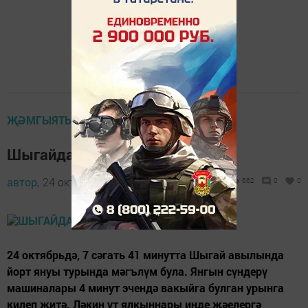
ҖӘМГЫЯТЬ ҺӘМ БЕЗ
Шыгайда торак йорт яна
автор,
24 октябрь 2014 - 05:43
662
0
0
24 октябрьдә, 7 сәгать 41 минутта Шыгай авылында
йорт януы турында мәгълүм була. Янгын сүндерү
машиналары 4 минут эчендә вакыйга булган урынга
килеп җитә. Ләкин ут ялкыннары инде җәелергә