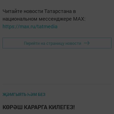
Читайте новости Татарстана в
национальном мессенджере MАХ:
https://max.ru/tatmedia
Перейти на страницу новости
ҖӘМГЫЯТЬ ҺӘМ БЕЗ
КӨРӘШ КАРАРГА КИЛЕГЕЗ!