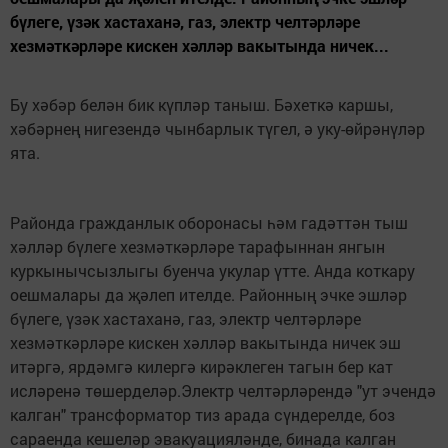
бүлеге, үзәк хастаханә, газ, электр челтәрләре
хезмәткәрләре кискен хәлләр вакытында ничек...
Бу хәбәр белән бик күпләр таныш. Бәхеткә каршы,
хәбәрнең нигезендә чынбарлык түгел, ә уку-өйрәнүләр
ята.
Районда гражданлык оборонасы һәм гадәттән тыш
хәлләр бүлеге хезмәткәрләре тарафыннан янгын
куркынычсызлыгы буенча укулар үтте. Анда коткару
оешмалары да җәлеп ителде. Районның эчке эшләр
бүлеге, үзәк хастаханә, газ, электр челтәрләре
хезмәткәрләре кискен хәлләр вакытында ничек эш
итәргә, ярдәмгә килергә кирәклеген тагын бер кат
исләренә төшерделәр.Электр челтәрләрендә "ут эчендә
калган" трансформатор тиз арада сүндерелде, боз
сараенда кешеләр эвакуацияләнде, бинада калган