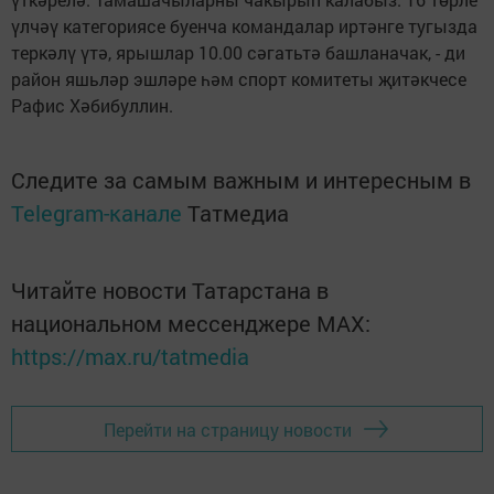
үлчәү категориясе буенча командалар иртәнге тугызда
теркәлү үтә, ярышлар 10.00 сәгатьтә башланачак, - ди
район яшьләр эшләре һәм спорт комитеты җитәкчесе
Рафис Хәбибуллин.
Следите за самым важным и интересным в
Telegram-канале
Татмедиа
Читайте новости Татарстана в
национальном мессенджере MАХ:
https://max.ru/tatmedia
Перейти на страницу новости