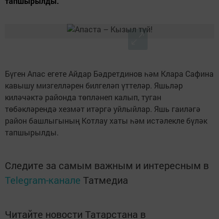
тапшырылды.
Бүген Апас егете Айдар Бәдретдинов һәм Клара Сафина
кавышу мизгелләрен билгеләп үттеләр. Яшьләр
киләчәктә районда төпләнеп калып, туган
төбәкләрендә хезмәт итәргә уйлыйлар. Яшь гаиләгә
район башлыгының Котлау хаты һәм истәлекле бүләк
тапшырылды.
Следите за самым важным и интересным в
Telegram-канале
Татмедиа
Читайте новости Татарстана в