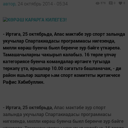
автор,
24 октябрь 2014 - 05:34
576
0
0
- Иртәгә, 25 октябрьдә, Апас мәктәбе зур спорт залында
укучылар Спартакиадасы программасы нигезендә,
милли көрәш буенча быел беренче зур бәйге үткәрелә.
Тамашачыларны чакырып калабыз. 16 төрле үлчәү
категориясе буенча командалар иртәнге тугызда
теркәлү үтә, ярышлар 10.00 сәгатьтә башланачак, - ди
район яшьләр эшләре һәм спорт комитеты җитәкчесе
Рафис Хәбибуллин.
- Иртәгә, 25 октябрьдә,
Апас мәктәбе зур спорт
залында укучылар Спартакиадасы программасы
нигезендә, милли көрәш буенча быел беренче зур бәйге
үткәрелә. Тамашачыларны чакырып калабыз. 16 төрле