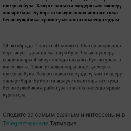
өлгергән була. Хәзерге вакытта сүндерү һәм тикшерү
эшләре бара. Бу йортта яшәүче өлкән яшьтәге хуҗа
белән хуҗабикәгә район үзәк хастаханәсендә ярдәм...
24 октябрьдә, 7 сәгать 41 минутта Шыгай авылында
йорт януы турында мәгълүм була. Янгын сүндерү
машиналары 4 минут эчендә вакыйга булган урынга
килеп җитә. Ләкин ут ялкыннары инде җәелергә
өлгергән була. Хәзерге вакытта сүндерү һәм тикшерү
эшләре бара. Бу йортта яшәүче өлкән яшьтәге хуҗа
белән хуҗабикәгә район үзәк хастаханәсендә ярдәм
күрсәтелә.
Следите за самым важным и интересным в
Telegram-канале
Татмедиа