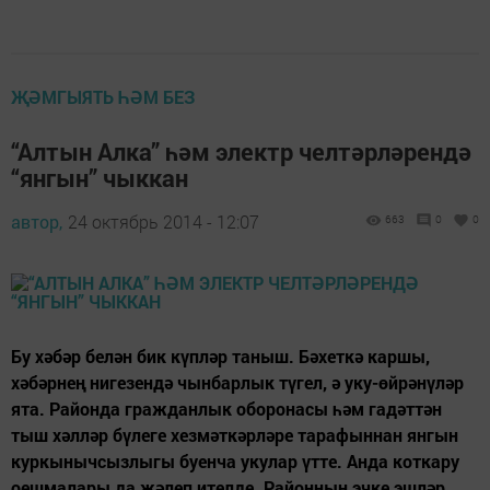
ҖӘМГЫЯТЬ ҺӘМ БЕЗ
“Алтын Алка” һәм электр челтәрләрендә
“янгын” чыккан
автор,
24 октябрь 2014 - 12:07
663
0
0
Бу хәбәр белән бик күпләр таныш. Бәхеткә каршы,
хәбәрнең нигезендә чынбарлык түгел, ә уку-өйрәнүләр
ята. Районда гражданлык оборонасы һәм гадәттән
тыш хәлләр бүлеге хезмәткәрләре тарафыннан янгын
куркынычсызлыгы буенча укулар үтте. Анда коткару
оешмалары да җәлеп ителде. Районның эчке эшләр