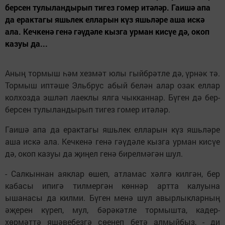
берсен тулыландырып тигез гомер итәләр. Гаишә апа
да ерактагы яшьлек елларын күз яшьләре аша искә
ала. Кечкенә генә гәүдәле кызга урман кисүе дә, окоп
казуы да...
Аның тормыш һәм хезмәт юлы гыйбрәтле дә, үрнәк тә.
Тормыш иптәше Эльбрус абый белән алар озак еллар
колхозда эшләп лаеклы ялга чыкканнар. Бүген дә бер-
берсен тулыландырып тигез гомер итәләр.
Гаишә апа да ерактагы яшьлек елларын күз яшьләре
аша искә ала. Кечкенә генә гәүдәле кызга урман кисүе
дә, окоп казуы да җиңел генә бирелмәгән шул.
- Салкыннан аяклар өшеп, атламас хәлгә килгән, бер
кабасы ипигә тилмергән көннәр артта калуына
ышанасы да килми. Бүген менә шул авырлыкларның
әҗерен күреп, мул, бәрәкәтле тормышта, кадер-
хөрмәттә яшәвебезгә сөенеп бетә алмыйбыз, - ди