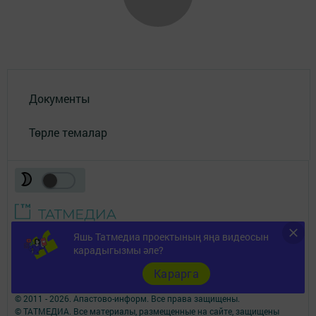
Документы
Төрле темалар
Яшь Татмедиа проектының яңа видеосын
Телефон АО «ТАТМЕДИА»:
(843) 222 09 84
карадыгызмы әле?
16+
Карарга
© 2011 - 2026. Апастово-информ. Все права защищены.
© ТАТМЕДИА. Все материалы, размещенные на сайте, защищены