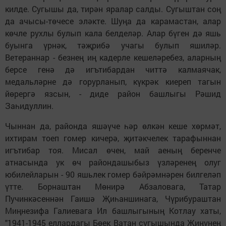
килде. Сугышы да, тирән яралар салды. Сугыштан соң
да ачысы-төчесе эләкте. Шуңа да карамастан, алар
көчле рухлы булып кала белделәр. Алар бүген дә яшь
буынга үрнәк, тәҗрибә учагы булып яшиләр.
Ветераннар - безнең иң кадерле кешеләребез, аларның
берсе генә дә игътибардан читтә калмаячак,
медальләрне дә горурланып, күкрәк киереп тагын
йөрергә язсын, - диде район башлыгы Рәшид
Заһидуллин.
Чыннан да, районда яшәүче һәр өлкән кеше хөрмәт,
ихтирам тоеп гомер кичерә, җитәкчелек тарафыннан
игътибар тоя. Мисал өчен, май аеның беренче
атнасында ук өч райондашыбыз үзләренең олуг
юбилейларын - 90 яшьлек гомер бәйрәмнәрен билгеләп
үтте. Борнаштан Мөнирә Абзаловага, Татар
Пучинкәсеннән Гаишә Җиһаншинага, Чүрибураштан
Миңнезифа Галиевага Ил башлыгының Котлау хаты,
"1941-1945 еллардагы Бөек Ватан сугышында Җиңүнең