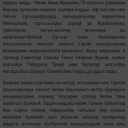
каршы алды. Чөнки Бөек Җиңүнең 70 еллыгы уңаеннан
биредә күләмле әөерлек эшләре барды. Әфганстан һәм
Чечня сугышларында катнашучылар хөрмәтенә
Мемориаль торгызылды, шулай ук Җәлилчеләр,
тракторчы хатын-кызлар исемнәре дә
мәңгеләштерелде. Сугыш чоры балаларына
багышланган махсус һәйкәл Герой шәһәрләрнең
исемнәрен гәүдәләндергә монумент, Җиңү маршалы, 4
тапкыр Советлар Союзы Герое Георгий Җуков, халык
шагыйре Габдулла Тукай һәм балалар шагыйре,
якташыбыз Шәүкәт Галиев бюстлары да урын алды.
Бәйрәм район үзәгенең иң матур, истәлекле һәм тарихи
урыннарында сәяхәт белән башланып китте. Биредәге
кичерешләрне, очрашу тәэсирен сүзләр белән генә
аңлатып булмый. Орден-медальләрен таккан бабайлар
бер сафка тезелә, чордашлар табыша, бер сынык
икмәкне бүлешеп җан асраган апалар хатирәләр
яңарта, ятимнәр гыйбрәтле язмышларын искә ала,