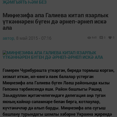
ҖӘМГЫЯТЬ ҺӘМ БЕЗ
Миңнезифа апа Галиева китап язарлык
үткәннәрен бүген дә әрнеп-әрнеп искә
ала
автор,
8 май 2015 - 07:16
645
0
0
Гомерен Чүрибурашта үткәргән, биредә тормыш корган,
хезмәт иткән, ил-көнгә лаек балалар үстергән
Миңнезифа апа Галиева бүген Лаеш районында кызы
Гөлсинә тәрбиясендә яши. Район башлыгы Рәшид
Заһидуллин җитәкчелегендәге делегация аңа туган
якның кайнар сәламнәре белән бергә, котлаулар,
күчтәнәчләр дә алып барды. Миңнезифа апа сугыш
башлану турындагы шомлы хәбәрне Украина җирендә