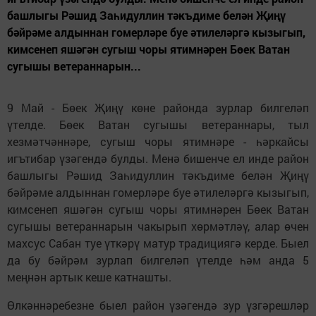
башлыгы Рәшид Заһидуллин тәкъдиме белән Җиңү
бәйрәме алдыннан гомерләре буе әтилеләргә кызыгып,
кимсенеп яшәгән сугыш чоры ятимнәрен Бөек Ватан
сугышы ветераннарын...
9 Май - Бөек Җиңү көне районда зурлар билгеләп
үтелде. Бөек Ватан сугышы ветераннары, тыл
хезмәтчәннәре, сугыш чоры ятимнәре - һәркайсы
игътибар үзәгендә булды. Менә бишенче ел инде район
башлыгы Рәшид Заһидуллин тәкъдиме белән Җиңү
бәйрәме алдыннан гомерләре буе әтилеләргә кызыгып,
кимсенеп яшәгән сугыш чоры ятимнәрен Бөек Ватан
сугышы ветераннарын чакырып хөрмәтләү, алар өчен
махсус Сабан туе үткәрү матур традициягә керде. Быел
да бу бәйрәм зурлап билгеләп үтелде һәм анда 5
меңнән артык кеше катнашты.
Өлкәннәребезне быел район үзәгендә зур үзгәрешләр