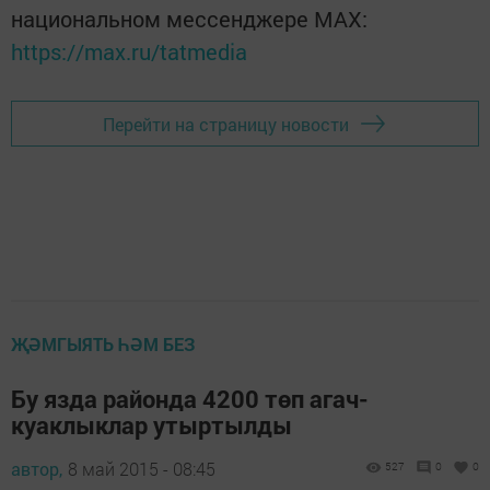
национальном мессенджере MАХ:
https://max.ru/tatmedia
Перейти на страницу новости
ҖӘМГЫЯТЬ ҺӘМ БЕЗ
Бу язда районда 4200 төп агач-
куаклыклар утыртылды
автор,
8 май 2015 - 08:45
527
0
0