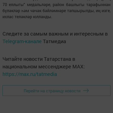
70 еллыгы" медальләре, район башлыгы тарафыннан
бүләкләр һәм чәчәк бәйләмнәре тапшырылды, иң изге,
ихлас теләкләр юлланды.
Следите за самым важным и интересным в
Telegram-канале
Татмедиа
Читайте новости Татарстана в
национальном мессенджере MАХ:
https://max.ru/tatmedia
Перейти на страницу новости