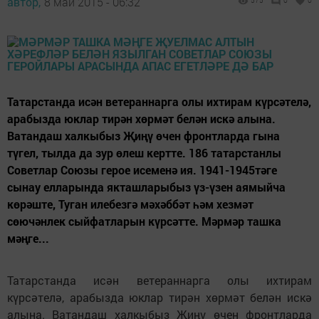
автор,
8 май 2015 - 06:32
575
0
0
Татарстанда исән ветераннарга олы ихтирам күрсәтелә,
арабызда юклар тирән хөрмәт белән искә алына.
Ватандаш халкыбыз Җиңү өчен фронтларда гына
түгел, тылда да зур өлеш кертте. 186 татарстанлы
Советлар Союзы герое исеменә ия. 1941-1945тәге
сынау елларында якташларыбыз үз-үзен аямыйча
көрәште, Туган илебезгә мәхәббәт һәм хезмәт
сөючәнлек сыйфатларын күрсәтте. Мәрмәр ташка
мәңге...
Татарстанда исән ветераннарга олы ихтирам
күрсәтелә, арабызда юклар тирән хөрмәт белән искә
алына. Ватандаш халкыбыз Җиңү өчен фронтларда