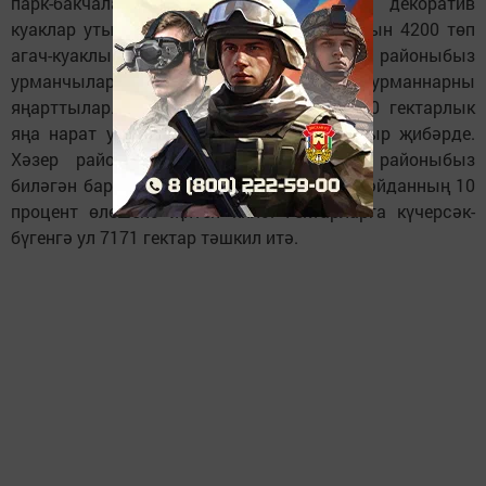
парк-бакчаларда 3000 төп агач, төрле декоратив
куаклар утыртылган иде. Бу язда аңа тагын 4200 төп
агач-куаклыклар өстәлде. Моңардан тыш районыбыз
урманчылары да берничә гектарда урманнарны
яңарттылар. Апас буасы ярларындагы 10 гектарлык
яңа нарат урманы да бүген ныклап тамыр җибәрде.
Хәзер районыбызда урман-куаклыклар районыбыз
биләгән барлык 1000 квадрат километр мәйданның 10
процент өлешенә җитеп килә. Гектарларга күчерсәк-
бүгенгә ул 7171 гектар тәшкил итә.