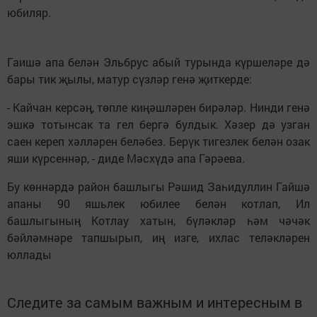
юбиляр.
Гаишә апа белән Эльбрус абый турында күршеләре дә
бары тик җылы, матур сүзләр генә җиткерде:
- Кайчан керсәң, төпле киңәшләрен бирәләр. Нинди генә
эшкә тотынсак та гел бергә булдык. Хәзер дә узган
саен кереп хәлләрен беләбез. Берүк тигезлек белән озак
яши күрсеннәр, - диде Мәсхүдә апа Гәрәева.
Бу көннәрдә район башлыгы Рәшид Заһидуллин Гайшә
апаны 90 яшьлек юбилее белән котлап, Ил
башлыгының Котлау хатын, бүләкләр һәм чәчәк
бәйләмнәре тапшырып, иң изге, ихлас теләкләрен
юллады
Следите за самым важным и интересным в