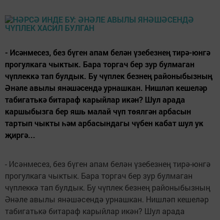
- Исәнмесез, без бүген апам белән үзебезнең тирә-юнгә
прогулкага чыктык. Бара торгач бер зур булмаган
чүплеккә тап булдык. Бу чүплек безнең районыбызның
Әнәле авылы янәшәсендә урнашкан. Нишләп кешеләр
табигатькә битараф карыйлар икән? Шул арада
каршыбызга бер яшь малай чүп төялгән арбасын
тартып чыкты һәм арбасындагы чүбен кабат шул ук
җиргә...
- Исәнмесез, без бүген апам белән үзебезнең тирә-юнгә
прогулкага чыктык. Бара торгач бер зур булмаган
чүплеккә тап булдык. Бу чүплек безнең районыбызның
Әнәле авылы янәшәсендә урнашкан. Нишләп кешеләр
табигатькә битараф карыйлар икән? Шул арада