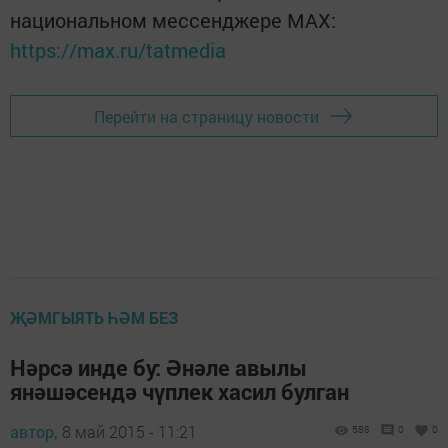
национальном мессенджере MАХ:
https://max.ru/tatmedia
Перейти на страницу новости
ҖӘМГЫЯТЬ ҺӘМ БЕЗ
Нәрсә инде бу: Әнәле авылы
янәшәсендә чүплек хасил булган
автор,
8 май 2015 - 11:21
588
0
0