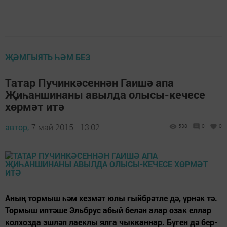
ҖӘМГЫЯТЬ ҺӘМ БЕЗ
Татар Пучинкәсеннән Гаишә апа
Җиһаншинаны авылда олысы-кечесе
хөрмәт итә
автор,
7 май 2015 - 13:02
538
0
0
Аның тормыш һәм хезмәт юлы гыйбрәтле дә, үрнәк тә.
Тормыш иптәше Эльбрус абый белән алар озак еллар
колхозда эшләп лаеклы ялга чыкканнар. Бүген дә бер-