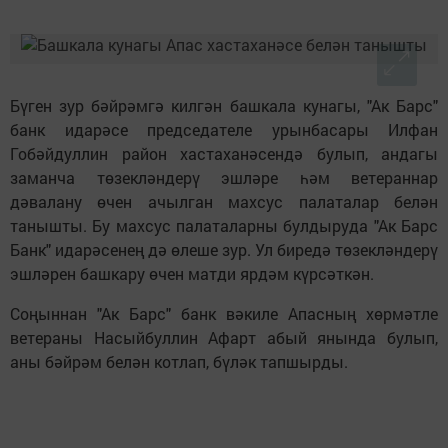
Бүген зур бәйрәмгә килгән башкала кунагы, "Ак Барс"
банк идарәсе председателе урынбасары Илфан
Гобәйдуллин район хастаханәсендә булып, андагы
заманча төзекләндерү эшләре һәм ветераннар
дәвалану өчен ачылган махсус палаталар белән
танышты. Бу махсус палаталарны булдыруда "Ак Барс
Банк" идарәсенең дә өлеше зур. Ул биредә төзекләндерү
эшләрен башкару өчен матди ярдәм күрсәткән.
Соңыннан "Ак Барс" банк вәкиле Апасның хөрмәтле
ветераны Насыйбуллин Афарт абый янында булып,
аны бәйрәм белән котлап, бүләк тапшырды.