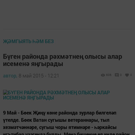
ҖӘМГЫЯТЬ ҺӘМ БЕЗ
Бүген районда рәхмәтнең олысы алар
исеменә яңгырады
автор,
8 май 2015 - 12:21
606
0
0
9 Май - Бөек Җиңү көне районда зурлар билгеләп
үтелде. Бөек Ватан сугышы ветераннары, тыл
хезмәтчәннәре, сугыш чоры ятимнәре - һәркайсы
игътибар үзәгендә булды. Менә бишенче ел инде район