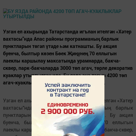
Узган ел ахырында Татарстанда игълан ителгән «Хәтер
вахтасы"нда Апас районы программаның барлык
пунктларын төгәл үтәде һәм катнашты. Бу акция
буенча, былтыр көзен Бөек Җиңүнең 70 еллыгын
лаеклы каршылау максатында урамнарда, бакча-
сквер, парк-бакчаларда 3000 төп агач, төрле декоратив
куаклар утыртылган иде. Бу язда аңа тагын 4200 төп
агач-куаклыклар өстәлде. Моңардан тыш...
Узган ел ахырында Татарстанда игълан ителгән «Хәтер
вахтасы"нда Апас районы программаның барлык
пунктларын төгәл үтәде һәм катнашты. Бу акция
буенча, былтыр көзен Бөек Җиңүнең 70 еллыгын
лаеклы каршылау максатында урамнарда, бакча-сквер,