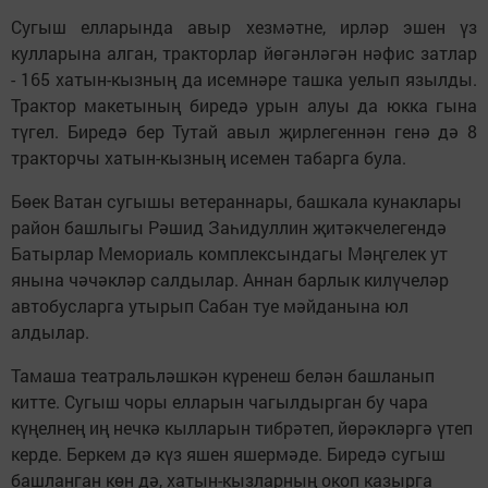
Сугыш елларында авыр хезмәтне, ирләр эшен үз
кулларына алган, тракторлар йөгәнләгән нәфис затлар
- 165 хатын-кызның да исемнәре ташка уелып язылды.
Трактор макетының биредә урын алуы да юкка гына
түгел. Биредә бер Тутай авыл җирлегеннән генә дә 8
тракторчы хатын-кызның исемен табарга була.
Бөек Ватан сугышы ветераннары, башкала кунаклары
район башлыгы Рәшид Заһидуллин җитәкчелегендә
Батырлар Мемориаль комплексындагы Мәңгелек ут
янына чәчәкләр салдылар. Аннан барлык килүчеләр
автобусларга утырып Сабан туе мәйданына юл
алдылар.
Тамаша театральләшкән күренеш белән башланып
китте. Сугыш чоры елларын чагылдырган бу чара
күңелнең иң нечкә кылларын тибрәтеп, йөрәкләргә үтеп
керде. Беркем дә күз яшен яшермәде. Биредә сугыш
башланган көн дә, хатын-кызларның окоп казырга