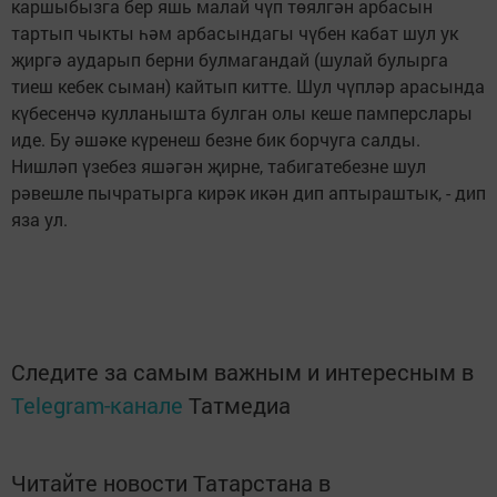
каршыбызга бер яшь малай чүп төялгән арбасын
тартып чыкты һәм арбасындагы чүбен кабат шул ук
җиргә аударып берни булмагандай (шулай булырга
тиеш кебек сыман) кайтып китте. Шул чүпләр арасында
күбесенчә кулланышта булган олы кеше памперслары
иде. Бу әшәке күренеш безне бик борчуга салды.
Нишләп үзебез яшәгән җирне, табигатебезне шул
рәвешле пычратырга кирәк икән дип аптыраштык, - дип
яза ул.
Следите за самым важным и интересным в
Telegram-канале
Татмедиа
Читайте новости Татарстана в