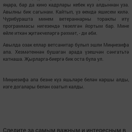
яңара, бар да кино кадрлары кебек күз алдыннан уза.
Авылны бик сагынам. Кайтып, үз өемдә яшисем килә.
Чүрибурашта минем ветераннарны тораклы итү
программасы нигезендә төзелгән йортым бар. Мине
өйле иткән җитәкчеләргә рәхмәт, - ди әби.
Авылда озак еллар ветсанитар булып эшли Миңнезифа
апа. Хезмәтеннән бушаган арада үзешчән сәнгатьтә
катнаша. Җырларга-биергә бик оста була ул.
Миңнезифа апа безне күз яшьләре белән каршы алды,
изге догалары белән озатып калды.
Следите за самым важным и интересным в