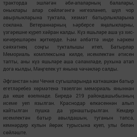
тракторда эшләгән әби-апаларның балалары,
оныклары алар сөйләгәнгә нигезләнеп, шул чор
авырлыкларына туктала, хезмәт батырлыкларына
соклана. Ветераннарның һәрберсе яңалыкларны,
үзгәрешне күреп хәйран калды. Күз яшьләре аша үз хис-
кичерешләрен җиткерде. Һәм әлбәттә инде һәркем
сәяхәтнең соңгы тукталышы итеп, Батырлар
Мемориаль комплексына килде, исемлектән әтисен
тапты, аны күз яшьләре аша сәламләде, рухына атап
дога кылды, Мәңгелек ут янына чәчәкләр салды.
Әфганстан һәм Чечня сугышларында катнашкан батыр
егетләребез хөрмәтенә төзелгән мемориаль яныннан
да кеше өзелмәде. Биредә 219 райондашыбызның
исеме уеп язылган. Краснодар өлкәсеннән алып
кайтылган пушка да урнаштырылган. Кемдер
исемлектән батыр авылдашын, туганын тапса,
кемнәрдер кулын йөрәк турысына куеп, улы белән
сөйләште.