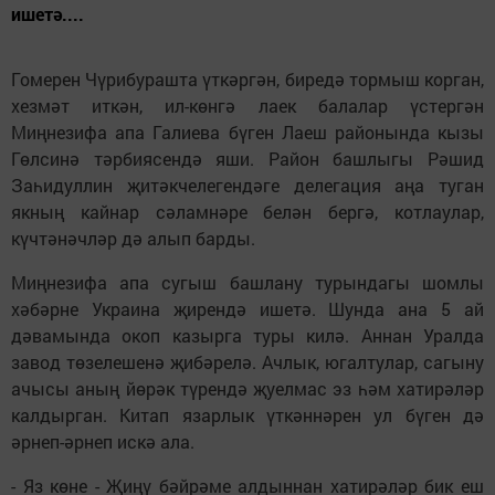
ишетә....
Гомерен Чүрибурашта үткәргән, биредә тормыш корган,
хезмәт иткән, ил-көнгә лаек балалар үстергән
Миңнезифа апа Галиева бүген Лаеш районында кызы
Гөлсинә тәрбиясендә яши. Район башлыгы Рәшид
Заһидуллин җитәкчелегендәге делегация аңа туган
якның кайнар сәламнәре белән бергә, котлаулар,
күчтәнәчләр дә алып барды.
Миңнезифа апа сугыш башлану турындагы шомлы
хәбәрне Украина җирендә ишетә. Шунда ана 5 ай
дәвамында окоп казырга туры килә. Аннан Уралда
завод төзелешенә җибәрелә. Ачлык, югалтулар, сагыну
ачысы аның йөрәк түрендә җуелмас эз һәм хатирәләр
калдырган. Китап язарлык үткәннәрен ул бүген дә
әрнеп-әрнеп искә ала.
- Яз көне - Җиңү бәйрәме алдыннан хатирәләр бик еш