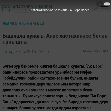
АПАСТОВО-ИНФОРМ
16+
4
Автоматическое закрытие баннера через
"Йолдыз" газетасы - Апас районы
ҖӘМГЫЯТЬ ҺӘМ БЕЗ
Башкала кунагы Апас хастаханәсе белән
танышты
автор,
8 май 2015 - 13:29
454
0
0
Бүген зур бәйрәмгә килгән башкала кунагы, "Ак Барс"
банк идарәсе председателе урынбасары Илфан
Гобәйдуллин район хастаханәсендә булып, андагы
заманча төзекләндерү эшләре һәм ветераннар
дәвалану өчен ачылган махсус палаталар белән
танышты. Бу махсус палаталарны булдыруда "Ак Барс
Банк" идарәсенең дә өлеше зур. Ул биредә төзекләндерү
эшләрен башкару өчен матди ярдәм күрсәткән....