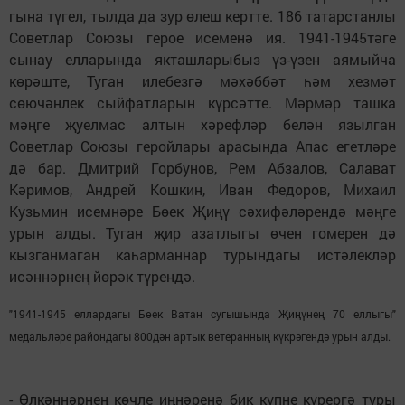
гына түгел, тылда да зур өлеш кертте. 186 татарстанлы
Советлар Союзы герое исеменә ия. 1941-1945тәге
сынау елларында якташларыбыз үз-үзен аямыйча
көрәште, Туган илебезгә мәхәббәт һәм хезмәт
сөючәнлек сыйфатларын күрсәтте. Мәрмәр ташка
мәңге җуелмас алтын хәрефләр белән язылган
Советлар Союзы геройлары арасында Апас егетләре
дә бар. Дмитрий Горбунов, Рем Абзалов, Салават
Кәримов, Андрей Кошкин, Иван Федоров, Михаил
Кузьмин исемнәре Бөек Җиңү сәхифәләрендә мәңге
урын алды. Туган җир азатлыгы өчен гомерен дә
кызганмаган каһарманнар турындагы истәлекләр
исәннәрнең йөрәк түрендә.
"1941-1945 еллардагы Бөек Ватан сугышында Җиңүнең 70 еллыгы"
медальләре райондагы 800дән артык ветеранның күкрәгендә урын алды.
- Өлкәннәрнең көчле иңнәренә бик күпне күрергә туры