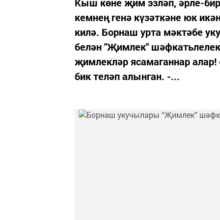
Кыш көне җим эзләп, әрле-бир
кемнең генә күзәткәне юк икә
килә. Борнаш урта мәктәбе у
белән "Җимлек" шәфкатьлелек
җимлекләр ясамаганнар алар!
бик теләп алынган. -...