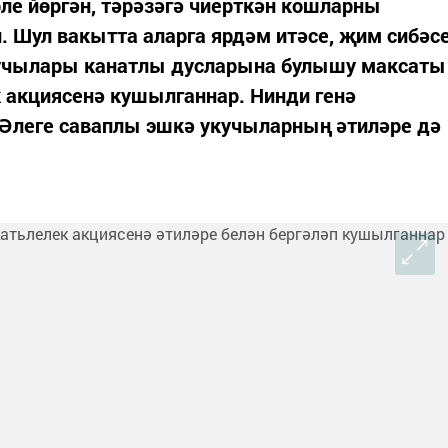
ле йөргән, тәрәзәгә чиерткән кошларны
н. Шул вакытта аларга ярдәм итәсе, җим сибәс
кучылары канатлы дусларына булышу максаты
 акциясенә кушылганнар. Нинди генә
 Әлеге саваплы эшкә укучыларның әтиләре дә