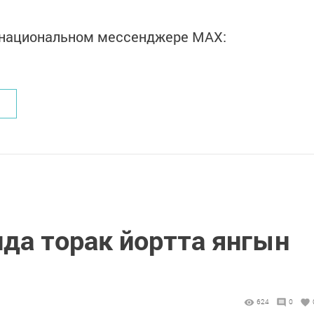
в национальном мессенджере MАХ:
да торак йортта янгын
624
0