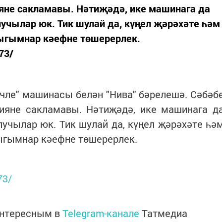
ияне сакламавы. Нәтиҗәдә, ике машинага да
лучылар юк. Тик шулай да, күңел җәрәхәте һәм
ыгымнар кәефне төшерерлек.
73/
чле" машинасы белән "Нива" бәрелешә. Сәбәб
цияне сакламавы. Нәтиҗәдә, ике машинага д
лучылар юк. Тик шулай да, күңел җәрәхәте һә
ыгымнар кәефне төшерерлек.
73/
интересным в
Telegram-канале
Татмедиа