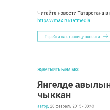
Читайте новости Татарстана 
https://max.ru/tatmedia
Перейти на страницу новости
ҖӘМГЫЯТЬ ҺӘМ БЕЗ
Янгелде авылын
чыккан
автор,
28 февраль 2015 - 08:48