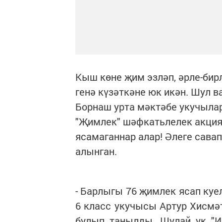
Кыш көне җим эзләп, әрле-бир
генә күзәткәне юк икән. Шул в
Борнаш урта мәктәбе укучыла
"Җимлек" шәфкатьлелек акция
ясамаганнар алар! Әлеге сава
алынган.
- Барлыгы 76 җимлек ясап куе
6 класс укучысы Артур Хисмәт
булып танылды. Шулай ук "И