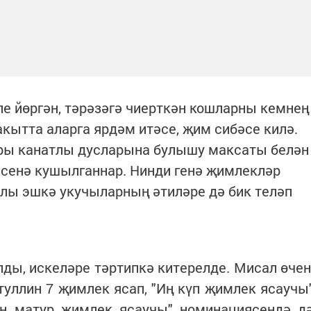
ле йөргән, тәрәзәгә чиерткән кошларны кемнең
акытта аларга ярдәм итәсе, җим сибәсе килә.
ры канатлы дусларына булышу максаты белән
сенә кушылганнар. Нинди генә җимлекләр
плы эшкә укучыларның әтиләре дә бик теләп
лды, искеләре тәртипкә китерелде. Мисал өчен
уллин 7 җимлек ясап, "Иң күп җимлек ясаучы
ң матур җимлек ясаучы" номинациясендә д