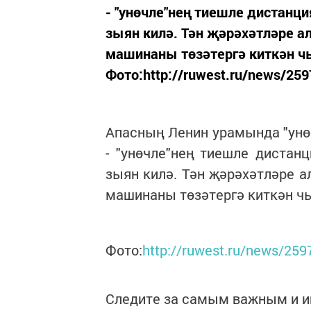
- "унөчле"нең тиешле дистанц
зыян килә. Тән җәрәхәтләре а
машинаны төзәтергә киткән ч
Фото:http://ruwest.ru/news/259
Апасның Ленин урамында "унө
- "унөчле"нең тиешле дистан
зыян килә. Тән җәрәхәтләре а
машинаны төзәтергә киткән ч
Фото:
http://ruwest.ru/news/259
Следите за самым важным и 