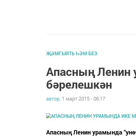
ҖӘМГЫЯТЬ ҺӘМ БЕЗ
Апасның Ленин 
бәрелешкән
автор,
1 март 2015 - 06:17
Апасның Ленин урамында "унө