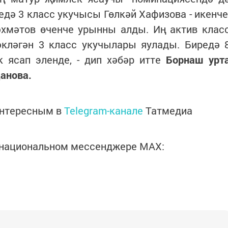
едә 3 класс укучысы Гөлкәй Хафизова - икенче
әхмәтов өченче урынны алды. Иң актив клас
кләгән 3 класс укучылары яулады. Биредә 
 ясап эленде, - дип хәбәр итте
Борнаш урт
анова.
интересным в
Telegram-канале
Татмедиа
в национальном мессенджере MАХ: