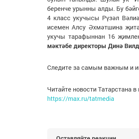
беренче урынны алды. Бу бәйг
4 класс укучысы Рүзәл Вәли
исемен Алсу Әхмәтшина җитә
укучы тарафыннан 16 җимлек
мәктәбе директоры Динә Вилд
Следите за самым важным и 
Читайте новости Татарстана 
https://max.ru/tatmedia
Оставляйте реакции