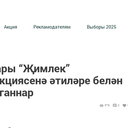
Акция
Рекламодателям
Выборы 2025
ары “Җимлек”
кциясенә әтиләре белән
ганнар
579
0