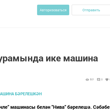
Отправить
Авторизоваться
урамында ике машина
501
0
чле" машинасы белән "Нива" бәрелешә. Сәбәбе