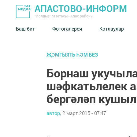
АПАСТОВО-ИНФОРМ
"Йолдыз" газетасы - Апас районы
Баш бит
Фотогалерея
Котлаулар
ҖӘМГЫЯТЬ ҺӘМ БЕЗ
Борнаш укучыл
шәфкатьлелек а
бергәләп кушыл
автор,
2 март 2015 - 07:47