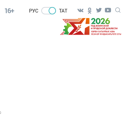
16+
РУС
ТАТ
0