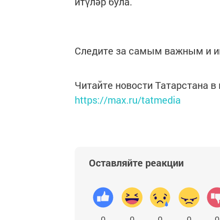
итүләр була.
Следите за самым важным и 
Читайте новости Татарстана 
https://max.ru/tatmedia
Оставляйте реакции
0
0
0
0
0