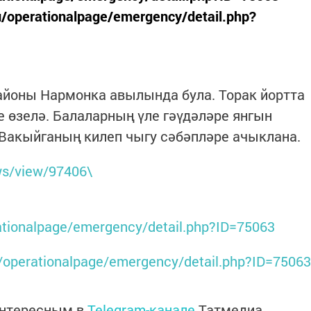
/operationalpage/emergency/detail.php?
айоны Нармонка авылында була. Торак йортта
е өзелә. Балаларның үле гәүдәләре янгын
 Вакыйганың килеп чыгу сәбәпләре ачыклана.
ws/view/97406\
ationalpage/emergency/detail.php?ID=75063
/operationalpage/emergency/detail.php?ID=75063
интересным в
Telegram-канале
Татмедиа