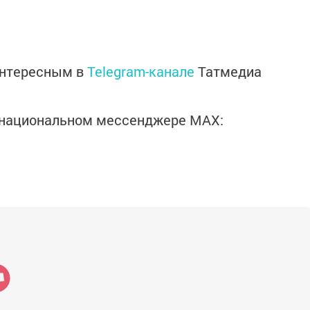
интересным в
Telegram-канале
Татмедиа
в национальном мессенджере MАХ: