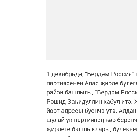
1 декабрьдә, "Бердәм Россия" 
партиясенең Апас җирле бүлег
район башлыгы, "Бердәм Росси
Рәшид Заһидуллин кабул итә. 
йорт адресы буенча үтә. Алдан 
шулай ук партиянең һәр берен
җирлеге башлыклары, бүлекне