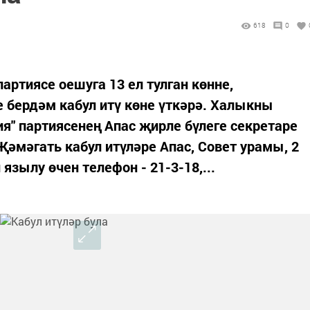
618
0
партиясе оешуга 13 ел тулган көнне,
е бердәм кабул итү көне үткәрә. Халыкны
я" партиясенең Апас җирле бүлеге секретаре
Җәмәгать кабул итүләре Апас, Совет урамы, 2
язылу өчен телефон - 21-3-18,...