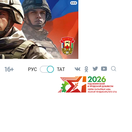
16+
РУС
ТАТ