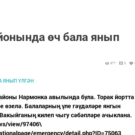
йонында өч бала янып
677
0
районы Нармонка авылында була. Торак йортта
е өзелә. Балаларның үле гәүдәләре янгын
 Вакыйганың килеп чыгу сәбәпләре ачыклана.
ws/view/97406\
ationalpage/emergency/detail.php?ID=75063