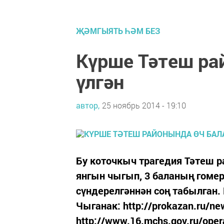
ҖӘМГЫЯТЬ ҺӘМ БЕЗ
Күрше Тәтеш ра
үлгән
автор,
25 ноябрь 2014 - 19:10
Бу коточкыч трагедия Тәтеш 
янгын чыгып, 3 баланың гомер
сүндерелгәннән соң табылган.
Чыганак: http://prokazan.ru/ne
http://www.16.mchs.gov.ru/oper