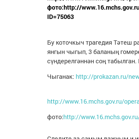
фото:http://www.16.mchs.gov.ru
ID=75063
Бу коточкыч трагедия Тәтеш р
янгын чыгып, 3 баланың гомер
сүндерелгәннән соң табылган.
Чыганак:
http://prokazan.ru/ne
http://www.16.mchs.gov.ru/oper
фото:
http://www.16.mchs.gov.ru
Следите за самым важным и 