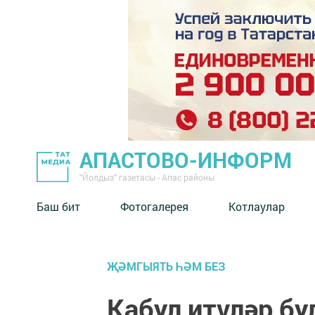
АПАСТОВО-ИНФОРМ
"Йолдыз" газетасы - Апас районы
Баш бит
Фотогалерея
Котлаулар
ҖӘМГЫЯТЬ ҺӘМ БЕЗ
Кабул итүләр бу