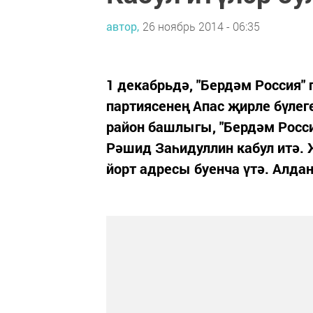
автор,
26 ноябрь 2014 - 06:35
1 декабрьдә, "Бердәм Россия" 
партиясенең Апас җирле бүлег
район башлыгы, "Бердәм Росси
Рәшид Заһидуллин кабул итә. 
йорт адресы буенча үтә. Алдан 