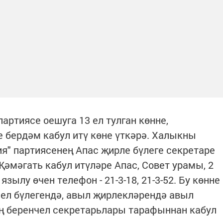
партиясе оешуга 13 ел тулган көнне,
е бердәм кабул итү көне үткәрә. Халыкны
я" партиясенең Апас җирле бүлеге секретаре
Җәмәгать кабул итүләре Апас, Совет урамы, 2
язылу өчен телефон - 21-3-18, 21-3-52. Бу көнне
чел бүлегендә, авыл җирлекләрендә авыл
ң беренчел секретарьлары тарафыннан кабул