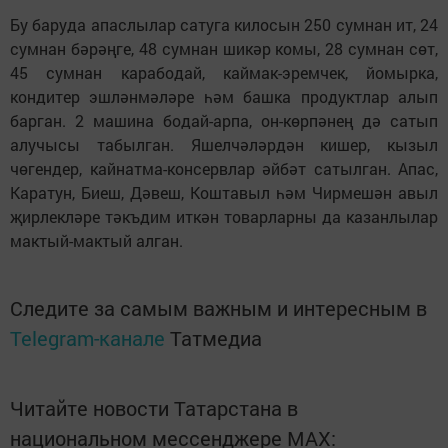
Бу баруда апаслылар сатуга килосын 250 сумнан ит, 24
сумнан бәрәңге, 48 сумнан шикәр комы, 28 сумнан сөт,
45 сумнан карабодай, каймак-эремчек, йомырка,
кондитер эшләнмәләре һәм башка продуктлар алып
барган. 2 машина бодай-арпа, он-көрпәнең дә сатып
алучысы табылган. Яшелчәләрдән кишер, кызыл
чөгендер, кайнатма-консервлар әйбәт сатылган. Апас,
Каратун, Биеш, Дәвеш, Коштавыл һәм Чирмешән авыл
җирлекләре тәкъдим иткән товарларны да казанлылар
мактый-мактый алган.
Следите за самым важным и интересным в
Telegram-канале
Татмедиа
Читайте новости Татарстана в
национальном мессенджере MАХ: