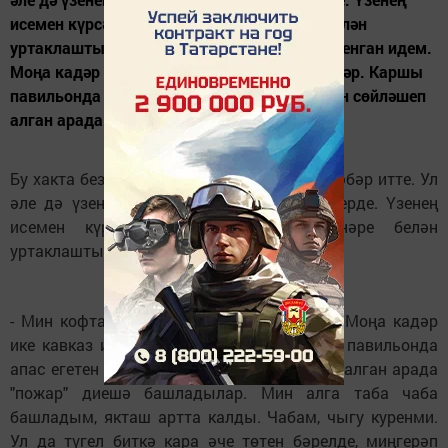
исемен күрсәтмәвен сорады. Күргәннәре белән
уртаклашты. - Мин кофта киеп карарга җыенган идем.
Моңа кадәр ике кавказ ир-аты чабып үттеләр. Каршы
павильонда апас егетен күрдем. Аның белән сөйләшеп
алган арада "пожар" диешә...
Бу хакта безгә шунда булган бер апаслы хәбәр итте. Ул
әле дә үзенең шок хәлендә булуын белдерде. Үзенең
исемен күрсәтмәвен сорады. Күргәннәре белән
уртаклашты.
- Мин кофта киеп карарга җыенган идем. Моңа кадәр
ике кавказ ир-аты чабып үттеләр. Каршы павильонда
апас егетен күрдем. Аның белән сөйләшеп алган арада
"пожар" диешә башладылар. Мин алга таба чаба
башладым, якташ артта калды. Чабам, чыгу куренми.
Ул да түгел биткә кара әче төтен бәрелде, миңгерәп