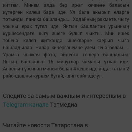
киттем. Минем алда бер ир-ат кечкенә баласын
күтәргән килеш бара иде. Ул бала акырып еларга
тотынды, паника башланды.... Ходайның рәхмәте, чыгу
урыны ерак түгел иде. Янгын башланган урынның
күршесендәге чыгу ишеге булып чыкты. Мин ишек
төбенә килеп җиткәндә ишекләрне каерып чыга
башладылар. Ниләр кичергәнемне үзем генә беләм.....
Урамга чыккач фото, видеога тошерә башладым.
Янгын башланып 15 минутлар чамасы үткән иде.
Апаснын үзеннән минем белән 4 кеше иде анда, тагын 2
райондашны күрдем бугай, - дип сөйләде ул.
Следите за самым важным и интересным в
Telegram-канале
Татмедиа
Читайте новости Татарстана в