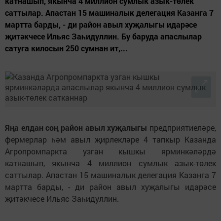
катнашып, якынча 4 миллион сумлык азык-төлек
саттылар. Апастан 15 машиналык делегация Казанга 7
мартта барды, - ди район авыл хуҗалыгы идарәсе
җитәкчесе Ильяс Заһидуллин. Бу баруда апаслылар
сатуга килосын 250 сумнан ит,...
Яңа елдан соң район авыл хуҗалыгы
предприятиеләре,
фермерлар һәм авыл җирлекләре 4 тапкыр Казанда
Агропромпаркта узган кышкы ярминкәләрдә
катнашып, якынча 4 миллион сумлык азык-төлек
саттылар. Апастан 15 машиналык делегация Казанга 7
мартта барды, - ди район авыл хуҗалыгы идарәсе
җитәкчесе Ильяс Заһидуллин.