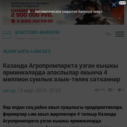
5
Автоматическое закрытие баннера через
АПАСТОВО-ИНФОРМ
16+
"Йолдыз" газетасы - Апас районы
ҖӘМГЫЯТЬ ҺӘМ БЕЗ
Казанда Агропромпаркта узган кышкы
ярминкәләрдә апаслылар якынча 4
миллион сумлык азык-төлек сатканнар
автор,
13 март 2015 - 07:25
619
0
0
Яңа елдан соң район авыл хуҗалыгы предприятиеләре,
фермерлар һәм авыл җирлекләре 4 тапкыр Казанда
Агропромпаркта узган кышкы ярминкәләрдә