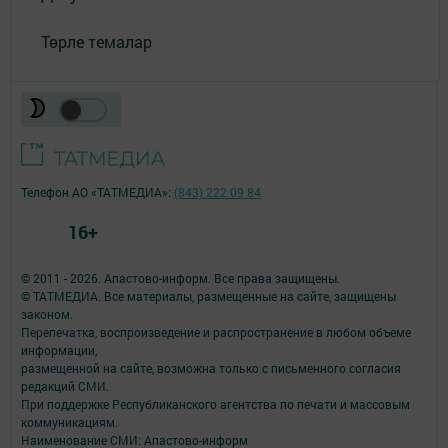
Төрле темалар
Телефон АО «ТАТМЕДИА»:
(843) 222 09 84
16+
© 2011 - 2026. Апастово-информ. Все права защищены.
© ТАТМЕДИА. Все материалы, размещенные на сайте, защищены
законом.
Перепечатка, воспроизведение и распространение в любом объеме
информации,
размещенной на сайте, возможна только с письменного согласия
редакций СМИ.
При поддержке Республиканского агентства по печати и массовым
коммуникациям.
Наименование СМИ: Апастово-информ