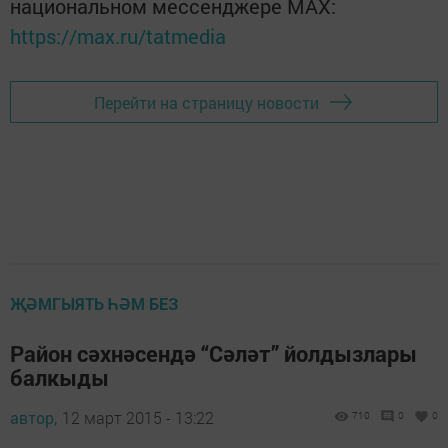
национальном мессенджере MАХ:
https://max.ru/tatmedia
Перейти на страницу новости
ҖӘМГЫЯТЬ ҺӘМ БЕЗ
Район сәхнәсендә “Сәләт” йолдызлары
балкыды
автор,
12 март 2015 - 13:22
710
0
0