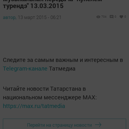
турендэ" 13.03.2015
автор,
13 март 2015 - 06:21
704
0
0
Следите за самым важным и интересным в
Telegram-канале
Татмедиа
Читайте новости Татарстана в
национальном мессенджере MАХ:
https://max.ru/tatmedia
Перейти на страницу новости