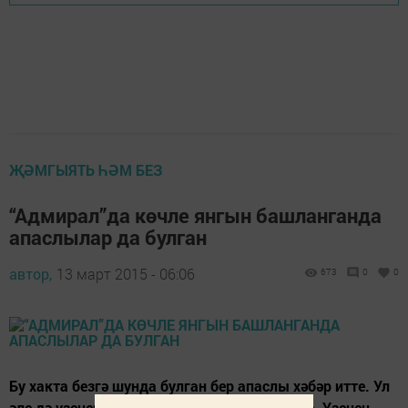
ҖӘМГЫЯТЬ ҺӘМ БЕЗ
“Адмирал”да көчле янгын башланганда
апаслылар да булган
автор,
13 март 2015 - 06:06
673
0
0
Бу хакта безгә шунда булган бер апаслы хәбәр итте. Ул
әле дә үзенең шок хәлендә булуын белдерде. Үзенең