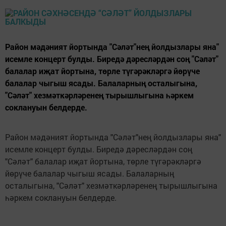
Район мәдәният йортында "Сәләт"нең йолдызлары яна"
исемле концерт булды. Биредә дәресләрдән соң "Сәләт"
балалар иҗат йортына, төрле түгәрәкләргә йөрүче
балалар чыгыш ясады. Балаларның осталыгына,
"Сәләт" хезмәткәрләренең тырышлыгына һәркем
соклануын белдерде.
Район мәдәният йортында "Сәләт"нең йолдызлары яна"
исемле концерт булды. Биредә дәресләрдән соң
"Сәләт" балалар иҗат йортына, төрле түгәрәкләргә
йөрүче балалар чыгыш ясады. Балаларның
осталыгына, "Сәләт" хезмәткәрләренең тырышлыгына
һәркем соклануын белдерде.