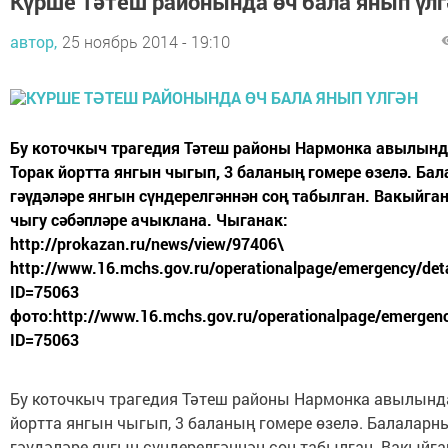
Күрше Тәтеш районында өч бала янып үлг
автор,
25 ноябрь 2014 - 19:10
Бу коточкыч трагедия Тәтеш районы Нармонка авылынд
Торак йортта янгын чыгып, 3 баланың гомере өзелә. Ба
гәүдәләре янгын сүндерелгәннән соң табылган. Вакыйга
чыгу сәбәпләре ачыклана. Чыганак:
http://prokazan.ru/news/view/97406\
http://www.16.mchs.gov.ru/operationalpage/emergency/deta
ID=75063
фото:http://www.16.mchs.gov.ru/operationalpage/emergenc
ID=75063
Бу коточкыч трагедия Тәтеш районы Нармонка авылында
йортта янгын чыгып, 3 баланың гомере өзелә. Балаларн
гәүдәләре янгын сүндерелгәннән соң табылган. Вакыйг