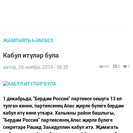
ҖӘМГЫЯТЬ ҺӘМ БЕЗ
Кабул итүләр була
автор,
26 ноябрь 2014 - 06:35
621
0
0
1 декабрьдә, "Бердәм Россия" партиясе оешуга 13 ел
тулган көнне, партиясенең Апас җирле бүлеге бердәм
кабул итү көне үткәрә. Халыкны район башлыгы,
"Бердәм Россия" партиясенең Апас җирле бүлеге
секретаре Рәшид Заһидуллин кабул итә. Җәмәгать