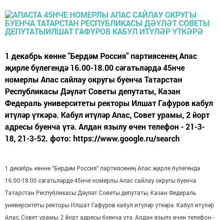
1 декабрь көнне "Бердәм Россия" партиясенең Апас
җирле бүлегендә 16.00-18.00 сәгатьләрдә 45нче
номерлы Апас сайлау округы буенча Татарстан
Республикасы Дәүләт Советы депутаты, Казан
Федераль университеты ректоры Илшат Гафуров кабул
итүләр үткәрә. Кабул итүләр Апас, Совет урамы, 2 йорт
адресы буенча үтә. Алдан язылу өчен телефон - 21-3-
18, 21-3-52. фото: https://www.google.ru/search
1 декабрь көнне "Бердәм Россия" партиясенең Апас җирле бүлегендә
16.00-18.00 сәгатьләрдә 45нче номерлы Апас сайлау округы буенча
Татарстан Республикасы Дәүләт Советы депутаты, Казан Федераль
университеты ректоры Илшат Гафуров кабул итүләр үткәрә. Кабул итүләр
Апас, Совет урамы, 2 йорт адресы буенча үтә. Алдан язылу өчен телефон -