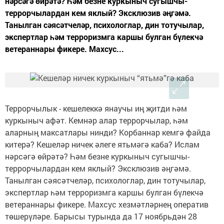
нәрсәгә өйрәтә? Һәм безне куркыныч сугышчы-
террорчылардан кем яклый? Эксклюзив әңгәмә.
Танылган сәясәтчеләр, психологлар, дин тотучылар,
экспертлар һәм терроризмга каршы булган бүлекчә
ветераннары фикере. Махсус...
Террорчылык - кешелеккә янаучы иң җитди һәм
куркыныч афәт. Кемнәр алар террорчылар, һәм
аларның максатлары нинди? Корбаннар кемгә файда
китерә? Кешеләр ничек әлеге ятьмәгә каба? Ислам
нәрсәгә өйрәтә? Һәм безне куркыныч сугышчы-
террорчылардан кем яклый? Эксклюзив әңгәмә.
Танылган сәясәтчеләр, психологлар, дин тотучылар,
экспертлар һәм терроризмга каршы булган бүлекчә
ветераннары фикере. Махсус хезмәтләрнең оператив
төшерүләре. Барысы турында да 17 ноябрьдән 28