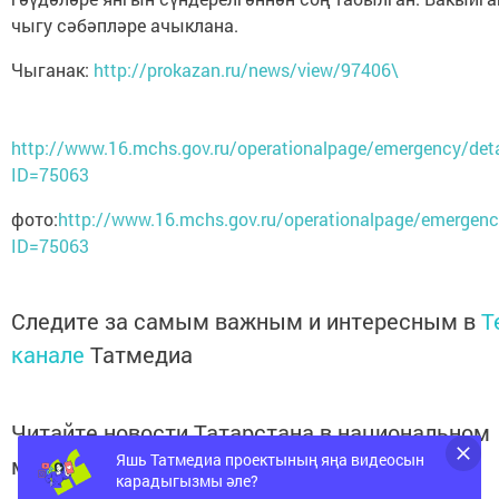
чыгу сәбәпләре ачыклана.
Чыганак:
http://prokazan.ru/news/view/97406\
http://www.16.mchs.gov.ru/operationalpage/emergency/deta
ID=75063
фото:
http://www.16.mchs.gov.ru/operationalpage/emergenc
ID=75063
Следите за самым важным и интересным в
T
канале
Татмедиа
Читайте новости Татарстана в национальном
Яшь Татмедиа проектының яңа видеосын
мессенджере MАХ:
https://max.ru/tatmedia
карадыгызмы әле?