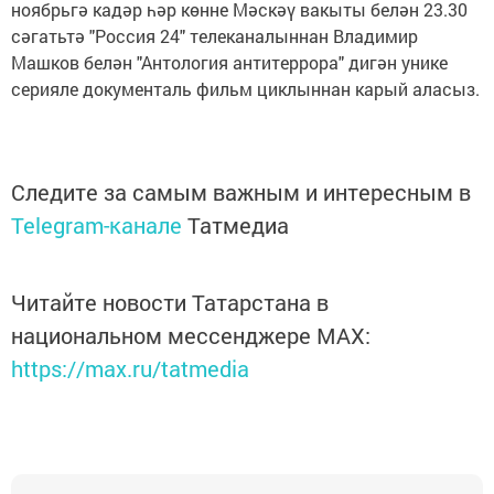
ноябрьгә кадәр һәр көнне Мәскәү вакыты белән 23.30
сәгатьтә "Россия 24" телеканалыннан Владимир
Машков белән "Антология антитеррора" дигән унике
серияле документаль фильм циклыннан карый аласыз.
Следите за самым важным и интересным в
Telegram-канале
Татмедиа
Читайте новости Татарстана в
национальном мессенджере MАХ:
https://max.ru/tatmedia