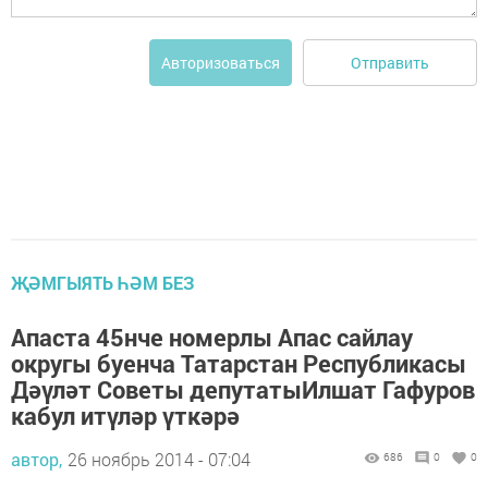
Отправить
Авторизоваться
ҖӘМГЫЯТЬ ҺӘМ БЕЗ
Апаста 45нче номерлы Апас сайлау
округы буенча Татарстан Республикасы
Дәүләт Советы депутатыИлшат Гафуров
кабул итүләр үткәрә
автор,
26 ноябрь 2014 - 07:04
686
0
0