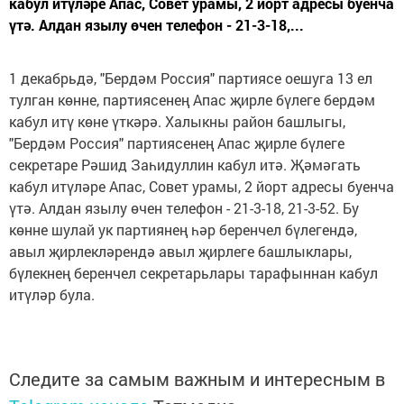
кабул итүләре Апас, Совет урамы, 2 йорт адресы буенча
үтә. Алдан язылу өчен телефон - 21-3-18,...
1 декабрьдә, "Бердәм Россия" партиясе оешуга 13 ел
тулган көнне, партиясенең Апас җирле бүлеге бердәм
кабул итү көне үткәрә. Халыкны район башлыгы,
"Бердәм Россия" партиясенең Апас җирле бүлеге
секретаре Рәшид Заһидуллин кабул итә. Җәмәгать
кабул итүләре Апас, Совет урамы, 2 йорт адресы буенча
үтә. Алдан язылу өчен телефон - 21-3-18, 21-3-52. Бу
көнне шулай ук партиянең һәр беренчел бүлегендә,
авыл җирлекләрендә авыл җирлеге башлыклары,
бүлекнең беренчел секретарьлары тарафыннан кабул
итүләр була.
Следите за самым важным и интересным в