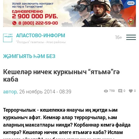
АПАСТОВО-ИНФОРМ
16+
"Йолдыз" газетасы - Апас районы
ҖӘМГЫЯТЬ ҺӘМ БЕЗ
Кешеләр ничек куркыныч “ятьмә”гә
каба
автор,
26 ноябрь 2014 - 08:39
759
0
0
Террорчылык - кешелеккә янаучы иң җитди һәм
куркыныч афәт. Кемнәр алар террорчылар, һәм
аларның максатлары нинди? Корбаннар кемгә файда
китерә? Кешеләр ничек әлеге ятьмәгә каба? Ислам