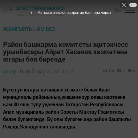
АПАСТОВО-ИНФОРМ
16+
6
Автоматическое закрытие баннера через
"Йолдыз" газетасы - Апас районы
ҖӘМГЫЯТЬ ҺӘМ БЕЗ
Район башкарма комитеты җитәкчесе
урынбасары Айрат Хәсәнов хезмәтенә
югары бәя бирелде
автор,
16 гыйнвар 2015 - 12:14
579
0
0
Бүген ул югары нәтиҗәле хезмәте белән Апас
муниципаль районының үсешенә зур өлеш керткәне
һәм 30 яшь тулу уңаеннан Татарстан Республикасы
Апас муниципаль район Советы Мактау Грамотасы
белән бүләкләнде. Бу олы бүләген аңа район башлыгы
Рәшид Заһидуллин тапшырды.