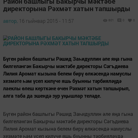
Район башлыгы Бакырчы мәктәбе
директорына Рәхмәт хатын тапшырды
автор,
16 гыйнвар 2015 - 11:57
601
0
0
Бүген район башлыгы Рәшид Заһидуллин әле яңа гына
билгеләнгән Бакырчы мәктәбе директоры Сәгъдиева
Лилия Аромат кызына белем бирү өлкәсендә намуслы
хезмәте һәм үсеп килүче яшь буынны тәрбияләүдә
лаеклы өлеш керткәне өчен Рәхмәт хатын тапшырып,
алга таба да эшендә зур уңышлар теләде.
Бүген район башлыгы Рәшид Заһидуллин әле яңа гына
билгеләнгән Бакырчы мәктәбе директоры Сәгъдиева
Лилия Аромат кызына белем бирү өлкәсендә намуслы
хезмәте һәм үсеп килүче яшь буынны тәрбияләүдә