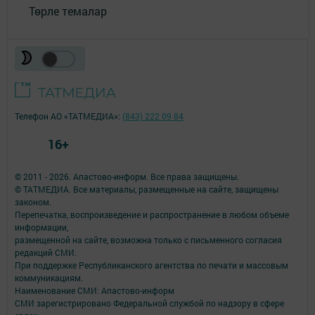
Төрле темалар
Телефон АО «ТАТМЕДИА»:
(843) 222 09 84
16+
© 2011 - 2026. Апастово-информ. Все права защищены.
© ТАТМЕДИА. Все материалы, размещенные на сайте, защищены
законом.
Перепечатка, воспроизведение и распространение в любом объеме
информации,
размещенной на сайте, возможна только с письменного согласия
редакций СМИ.
При поддержке Республиканского агентства по печати и массовым
коммуникациям.
Наименование СМИ: Апастово-информ
СМИ зарегистрировано Федеральной службой по надзору в сфере