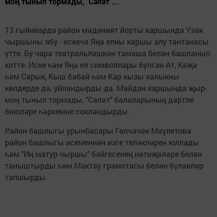
моң тынып тормады, "Сәләт"...
13 гыйнварда район мәдәният йорты каршында Үзәк
чыршыны ябу - искечә Яңа елны каршы алу тантанасы
үтте. Бу чара театральләшкән тамаша белән башланып
китте. Иске һәм Яңа ел символлары булган Ат, Кәҗә
һәм Сарык, Кыш бабай һәм Кар кызы халыкны
көлдерде дә, уйландырды да. Мәйдан каршында җыр-
моң тынып тормады, "Сәләт" балаларының дәртле
биюләре һәркемне сокландырды.
Район башлыгы урынбасары Гөлчәчәк Мәүлетова
район башлыгы исеменнән изге теләкләрен юллады
һәм "Иң матур чыршы" бәйгесенең нәтиҗәләре белән
таныштырды һәм Мактау грамотасы белән бүләкләр
тапшырды.