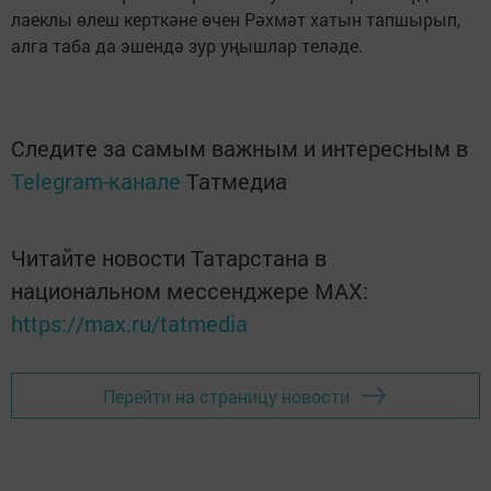
лаеклы өлеш керткәне өчен Рәхмәт хатын тапшырып,
алга таба да эшендә зур уңышлар теләде.
Следите за самым важным и интересным в
Telegram-канале
Татмедиа
Читайте новости Татарстана в
национальном мессенджере MАХ:
https://max.ru/tatmedia
Перейти на страницу новости