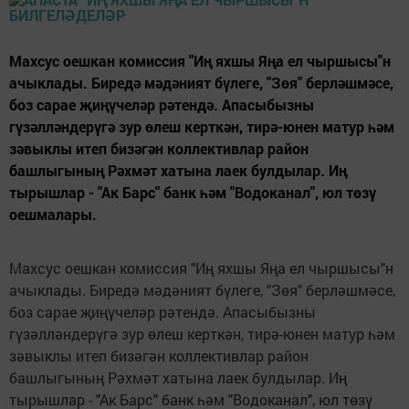
Махсус оешкан комиссия "Иң яхшы Яңа ел чыршысы"н
ачыклады. Биредә мәдәният бүлеге, "Зөя" берләшмәсе,
боз сарае җиңүчеләр рәтендә. Апасыбызны
гүзәлләндерүгә зур өлеш керткән, тирә-юнен матур һәм
зәвыклы итеп бизәгән коллективлар район
башлыгының Рәхмәт хатына лаек булдылар. Иң
тырышлар - "Ак Барс" банк һәм "Водоканал", юл төзү
оешмалары.
Махсус оешкан комиссия "Иң яхшы Яңа ел чыршысы"н
ачыклады. Биредә мәдәният бүлеге, "Зөя" берләшмәсе,
боз сарае җиңүчеләр рәтендә. Апасыбызны
гүзәлләндерүгә зур өлеш керткән, тирә-юнен матур һәм
зәвыклы итеп бизәгән коллективлар район
башлыгының Рәхмәт хатына лаек булдылар. Иң
тырышлар - "Ак Барс" банк һәм "Водоканал", юл төзү