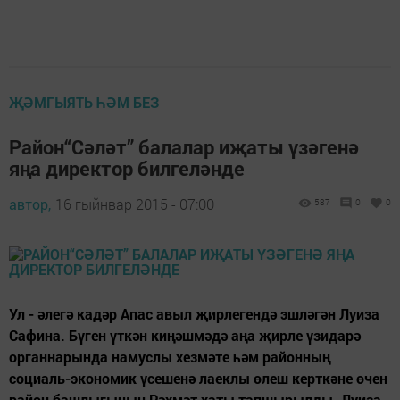
ҖӘМГЫЯТЬ ҺӘМ БЕЗ
Район“Сәләт” балалар иҗаты үзәгенә
яңа директор билгеләнде
автор,
16 гыйнвар 2015 - 07:00
587
0
0
Ул - әлегә кадәр Апас авыл җирлегендә эшләгән Луиза
Сафина. Бүген үткән киңәшмәдә аңа җирле үзидарә
органнарында намуслы хезмәте һәм районның
социаль-экономик үсешенә лаеклы өлеш керткәне өчен
район башлыгының Рәхмәт хаты тапшырылды. Луиза