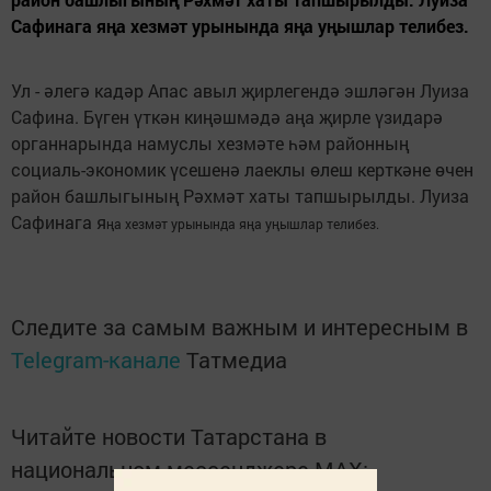
Сафинага яңа хезмәт урынында яңа уңышлар телибез.
Ул - әлегә кадәр Апас авыл җирлегендә эшләгән Луиза
Сафина. Бүген үткән киңәшмәдә аңа җирле үзидарә
органнарында намуслы хезмәте һәм районның
социаль-экономик үсешенә лаеклы өлеш керткәне өчен
район башлыгының Рәхмәт хаты тапшырылды. Луиза
Сафинага я
ңа хезмәт урынында яңа уңышлар телибез.
Следите за самым важным и интересным в
Telegram-канале
Татмедиа
Читайте новости Татарстана в
национальном мессенджере MАХ: