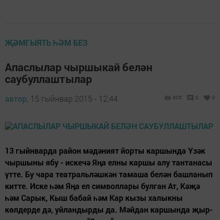
ҖӘМГЫЯТЬ ҺӘМ БЕЗ
Апаслылар чыршыкай белән
саубуллаштылар
автор,
15 гыйнвар 2015 - 12:44
605
0
0
13 гыйнварда район мәдәният йорты каршында Үзәк
чыршыны ябу - искечә Яңа елны каршы алу тантанасы
үтте. Бу чара театральләшкән тамаша белән башланып
китте. Иске һәм Яңа ел символлары булган Ат, Кәҗә
һәм Сарык, Кыш бабай һәм Кар кызы халыкны
көлдерде дә, уйландырды да. Мәйдан каршында җыр-