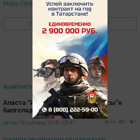
https://max.ru/tatmedia
Перейти на страницу новости
ҖӘМГЫЯТЬ ҺӘМ БЕЗ
Апаста “Иң яхшы Яңа ел чыршысы”н
билгеләделәр
автор,
16 гыйнвар 2015 - 05:41
544
0
0