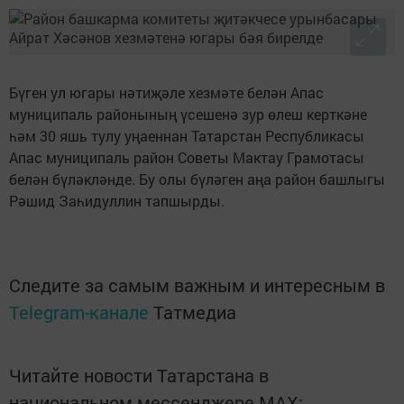
Бүген ул югары нәтиҗәле хезмәте белән Апас
муниципаль районының үсешенә зур өлеш керткәне
һәм 30 яшь тулу уңаеннан Татарстан Республикасы
Апас муниципаль район Советы Мактау Грамотасы
белән бүләкләнде. Бу олы бүләген аңа район башлыгы
Рәшид Заһидуллин тапшырды.
Следите за самым важным и интересным в
Telegram-канале
Татмедиа
Читайте новости Татарстана в
национальном мессенджере MАХ: