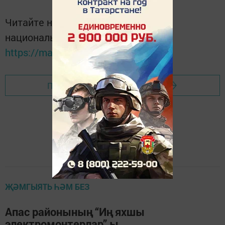
Читайте новости Татарстана в
национальном мессенджере MАХ:
https://max.ru/tatmedia
Перейти на страницу новости
ҖӘМГЫЯТЬ ҺӘМ БЕЗ
Апас районының “Иң яхшы
электромонтерлар” ы