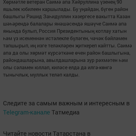
Хөрмәтле ветеран Саимә апа Хәйруллина үзенең 90
яшьлек юбилеен каршылады. Бу уңайдан, бүген район
башлыгы Рәшид Заһидуллин хәзергесе вакытта Казан
шәһәрендә балалары янәшәсендә яшәүче Саимә апа
янында булып, Россия Президентының котлау хатын
һәм үз исеменнән истәлекле бүләген, чәчәк бәйләмен
тапшырып, иң изге теләкләрен җиткереп кайтты. Саимә
апа да олы хөрмәт күрсәткәне өчен район башлыгына,
райондашларына, авылдашларына зур рәхмәтен һәм
олы сәламен юллап, киләсе елда да илгә-көнгә
тынычлык, муллык теләп калды.
Следите за самым важным и интересным в
Telegram-канале
Татмедиа
Читайте новости Татарстана в