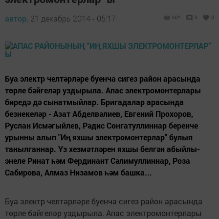
автор,
21 декабрь 2014 - 05:17
661
0
0
Буа электр челтәрләре буенча сигез район арасында
төрле бәйгеләр уздырыла. Апас электромонтерлары
биредә дә сынатмыйлар. Бригадалар арасында
безнекеләр - Азат Абделвәлиев, Евгений Прохоров,
Руслан Исмәгыйлев, Рәдис Сөнгатуллиннар беренче
урынны алып "Иң яхшы электромонтерлар" булып
танылганнар. Үз хезмәтләрен яхшы белгән абыйлы-
энеле Ринат һәм Фердинант Сәлимуллиннар, Роза
Сабирова, Алмаз Низамов һәм башка...
Буа электр челтәрләре буенча сигез район арасында
төрле бәйгеләр уздырыла. Апас электромонтерлары