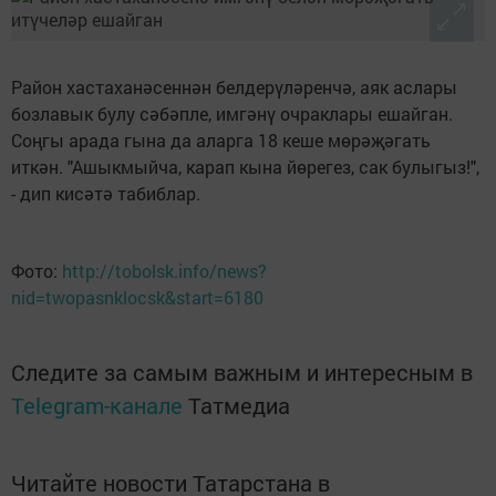
Район хастаханәсеннән белдерүләренчә, аяк аслары
бозлавык булу сәбәпле, имгәнү очраклары ешайган.
Соңгы арада гына да аларга 18 кеше мөрәҗәгать
иткән. "Ашыкмыйча, карап кына йөрегез, сак булыгыз!",
- дип кисәтә табиблар.
Фото:
http://tobolsk.info/news?
nid=twopasnklocsk&start=6180
Следите за самым важным и интересным в
Telegram-канале
Татмедиа
Читайте новости Татарстана в