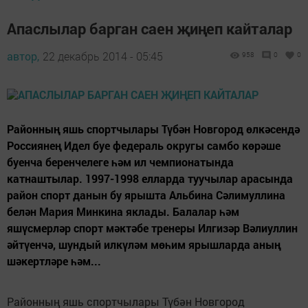
Апаслылар барган саен җиңеп кайталар
автор,
22 декабрь 2014 - 05:45
958
0
0
Районның яшь спортчылары Түбән Новгород өлкәсендә
Россиянең Идел буе федераль округы самбо көрәше
буенча беренчелеге һәм ил чемпионатында
катнаштылар. 1997-1998 елларда туучылар арасында
район спорт данын бу ярышта Альбина Сәлимуллина
белән Мария Минкина яклады. Балалар һәм
яшүсмерләр спорт мәктәбе тренеры Илгизәр Вәлиуллин
әйтүенчә, шундый илкүләм мөһим ярышларда аның
шәкертләре һәм...
Районның яшь спортчылары Түбән Новгород