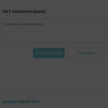
Нет комментариев
Отправить
Авторизоваться
ЮХИДИ ХӘБӘР ИТӘ