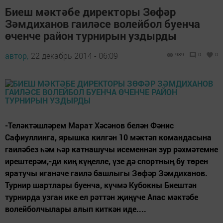
Биеш мәктәбе директоры Зөфәр
Зәмдиханов гаиләсе волейбол буенча
өченче район турнирын уздырды
автор,
22 декабрь 2014 - 06:09
989
0
0
-Теләктәшләрем Марат Хәсәнов белән Фәнис
Сафиуллинга, ярышка килгән 10 мәктәп командасына
гаиләбез һәм һәр катнашучы исеменнән зур рәхмәтемне
ирештерәм,-ди киң күңелле, үзе дә спортның бу төрен
яратучы иганәче гаилә башлыгы Зөфәр Зәмдиханов.
Турнир шартлары буенча, күчмә Кубокны Биештән
турнирда узган ике ел рәттән җиңүче Апас мәктәбе
волейболчылары алып киткән иде....