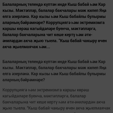
Балаларның телендә күптән инде Кыш бабай һәм Кар
кызы. Мәктәпләр, балалар бакчалары мәж килеп Яңа
елга әзерләнә. Кар кызы һәм Кыш бабайлы булырмы
аларның бәйрәмнәре? Коррупциягә һәм эктремизмга
каршы көрәш кагыйдәләре буенча, мәктәпләргә,
балалар бакчаларына чит кеше кертү һәм әти-
әниләрдән акча җыю тыела. "Кыш бабай чакыру өчен
акча җыелмаячак һәм...
Балаларның телендә күптән инде Кыш бабай һәм Кар
кызы. Мәктәпләр, балалар бакчалары мәж килеп Яңа
елга әзерләнә. Кар кызы һәм Кыш бабайлы булырмы
аларның бәйрәмнәре?
Коррупциягә һәм эктремизмга каршы көрәш
кагыйдәләре буенча, мәктәпләргә, балалар
бакчаларына чит кеше кертү һәм әти-әниләрдән акча
җыю тыела. "Кыш бабай чакыру өчен акча җыелмаячак