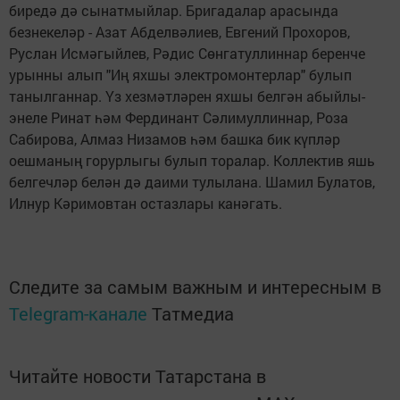
биредә дә сынатмыйлар. Бригадалар арасында
безнекеләр - Азат Абделвәлиев, Евгений Прохоров,
Руслан Исмәгыйлев, Рәдис Сөнгатуллиннар беренче
урынны алып "Иң яхшы электромонтерлар" булып
танылганнар. Үз хезмәтләрен яхшы белгән абыйлы-
энеле Ринат һәм Фердинант Сәлимуллиннар, Роза
Сабирова, Алмаз Низамов һәм башка бик күпләр
оешманың горурлыгы булып торалар. Коллектив яшь
белгечләр белән дә даими тулылана. Шамил Булатов,
Илнур Кәримовтан остазлары канәгать.
Следите за самым важным и интересным в
Telegram-канале
Татмедиа
Читайте новости Татарстана в