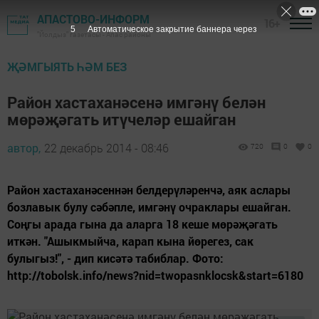
АПАСТОВО-ИНФОРМ
16+
5
Автоматическое закрытие баннера через
"Йолдыз" газетасы - Апас районы
ҖӘМГЫЯТЬ ҺӘМ БЕЗ
Район хастаханәсенә имгәнү белән
мөрәҗәгать итүчеләр ешайган
автор,
22 декабрь 2014 - 08:46
720
0
0
Район хастаханәсеннән белдерүләренчә, аяк аслары
бозлавык булу сәбәпле, имгәнү очраклары ешайган.
Соңгы арада гына да аларга 18 кеше мөрәҗәгать
иткән. "Ашыкмыйча, карап кына йөрегез, сак
булыгыз!", - дип кисәтә табиблар. Фото:
http://tobolsk.info/news?nid=twopasnklocsk&start=6180