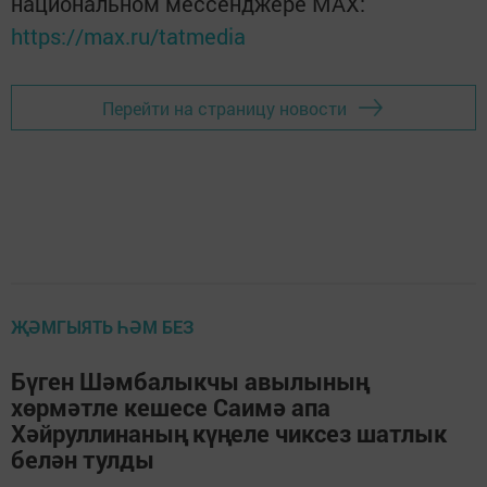
национальном мессенджере MАХ:
https://max.ru/tatmedia
Перейти на страницу новости
ҖӘМГЫЯТЬ ҺӘМ БЕЗ
Бүген Шәмбалыкчы авылының
хөрмәтле кешесе Саимә апа
Хәйруллинаның күңеле чиксез шатлык
белән тулды