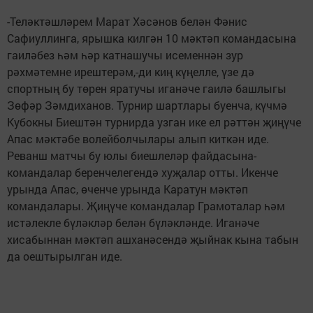
-Теләктәшләрем Марат Хәсәнов белән Фәнис
Сафиуллинга, ярышка килгән 10 мәктәп командасына
гаиләбез һәм һәр катнашучы исеменнән зур
рәхмәтемне ирештерәм,-ди киң күңелле, үзе дә
спортның бу төрен яратучы иганәче гаилә башлыгы
Зөфәр Зәмдиханов. Турнир шартлары буенча, күчмә
Кубокны Биештән турнирда узган ике ел рәттән җиңүче
Апас мәктәбе волейболчылары алып киткән иде.
Реванш матчы бу юлы биешлеләр файдасына-
командалар беренчелегендә хуҗалар отты. Икенче
урында Апас, өченче урында Каратун мәктәп
командалары. Җиңүче командалар Грамоталар һәм
истәлекле бүләкләр белән бүләкләнде. Иганәче
хисабыннан мәктәп ашханәсендә җыйнак кына табын
да оештырылган иде.