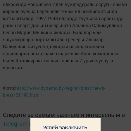
өлкәсендә Россиянең Идел буе федераль округы самбо
көрәше буенча беренчелеге һәм ил чемпионатында
катнаштылар. 1997-1998 елларда туучылар арасында
район спорт данын бу ярышта Альбина Сәлимуллина
белән Мария Минкина яклады. Балалар һәм
яшүсмерләр спорт мәктәбе тренеры Илгизәр
Вәлиуллин әйтүенчә, шундый илкүләм мөһим
ярышларда аның шәкертләре һәм Апас командасы
быел 4 тапкыр катнашып, призлы 7 урын яулауга
ирешкән.
Фото:
http://www.dynamo.by/region/brest/news-
brest/21195.html
Следите за самым важным и интересным в
Telegram-канале
Татмедиа