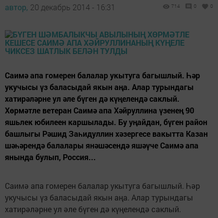
автор,
20 декабрь 2014 - 16:31
714
0
0
Саимә апа гомерен балалар укытуга багышлый. Һәр
укучысы үз баласыдай якын аңа. Алар турындагы
хатирәләрне ул әле бүген дә күңелендә саклый.
Хөрмәтле ветеран Саимә апа Хәйруллина үзенең 90
яшьлек юбилеен каршылады. Бу уңайдан, бүген район
башлыгы Рәшид Заһидуллин хәзергесе вакытта Казан
шәһәрендә балалары янәшәсендә яшәүче Саимә апа
янында булып, Россия...
Саимә апа гомерен балалар укытуга багышлый. Һәр
укучысы үз баласыдай якын аңа. Алар турындагы
хатирәләрне ул әле бүген дә күңелендә саклый.