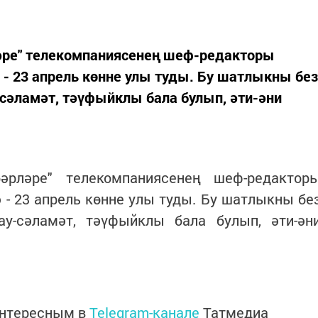
ләре" телекомпаниясенең шеф-редакторы
 - 23 апрель көнне улы туды. Бу шатлыкны без
-сәламәт, тәүфыйклы бала булып, әти-әни
әрләре" телекомпаниясенең шеф-редактор
 - 23 апрель көнне улы туды. Бу шатлыкны бе
ау-сәламәт, тәүфыйклы бала булып, әти-ән
интересным в
Telegram-канале
Татмедиа