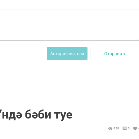
Отправить
Авторизоваться
”ндә бәби туе
828
0