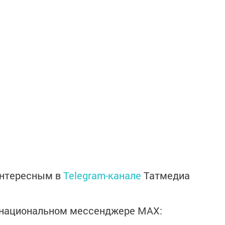
интересным в
Telegram-канале
Татмедиа
в национальном мессенджере MАХ: