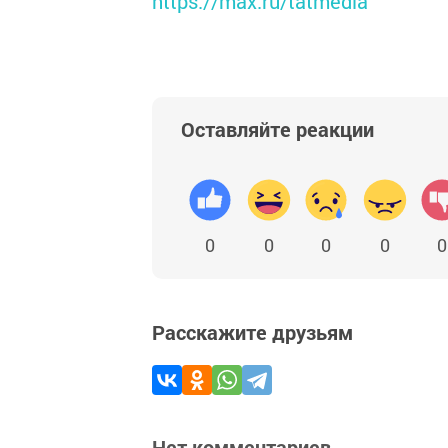
https://max.ru/tatmedia
Оставляйте реакции
0
0
0
0
0
Расскажите друзьям
Нет комментариев