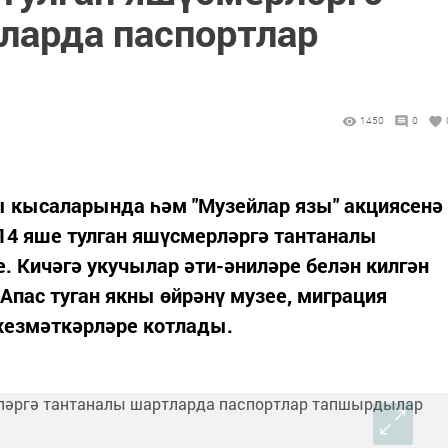
ларда паспортлар
1450
0
 кысаларында һәм "Музейлар язы" акциясенә
14 яше тулган яшүсмерләргә тантаналы
. Кичәгә укучылар әти-әниләре белән килгән
Апас туган якны өйрәнү музее, миграция
 хезмәткәрләре котлады.