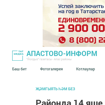
АПАСТОВО-ИНФОРМ
"Йолдыз" газетасы - Апас районы
Баш бит
Фотогалерея
Котлаулар
ҖӘМГЫЯТЬ ҺӘМ БЕЗ
Районда 14 яше