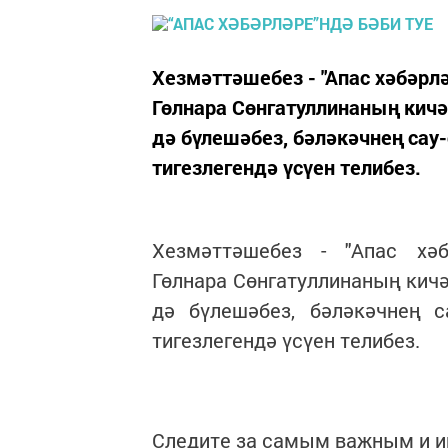
Хезмәттәшебез - "Апас хәбәр
Гөлнара Сөнгатуллинаның кичә
дә бүлешәбез, бәләкәчнең сау
тигезлегендә үсүен телибез.
Хезмәттәшебез - "Апас хәб
Гөлнара Сөнгатуллинаның кичә
дә бүлешәбез, бәләкәчнең с
тигезлегендә үсүен телибез.
Следите за самым важным и 