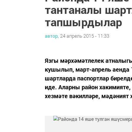
тантаналы шарт
тапшырдылар
автор,
24 апрель 2015 - 11:33
Язгы мәрхәмәтлелек атналыгы
кушылып, март-апрель аенда 
шартларда паспортлар бирелде
иде. Аларны район хакимияте, 
хезмәте вәкилләре, мәдәният