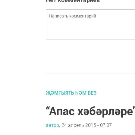
ҖӘМГЫЯТЬ ҺӘМ БЕЗ
“Апас хәбәрләре
автор,
24 апрель 2015 - 07:07