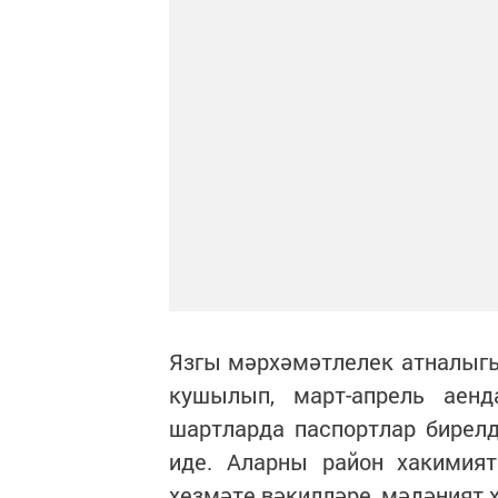
Язгы мәрхәмәтлелек атналыг
кушылып, март-апрель аен
шартларда паспортлар бирелд
иде. Аларны район хакимият
хезмәте вәкилләре, мәдәният 