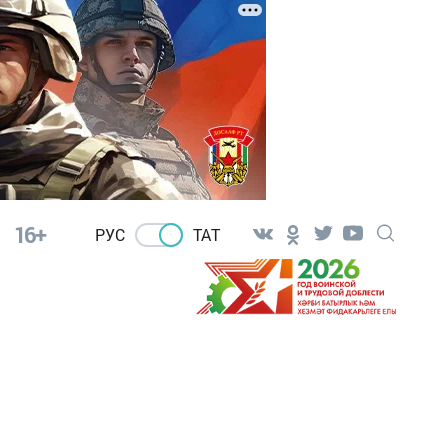
16+
РУС
ТАТ